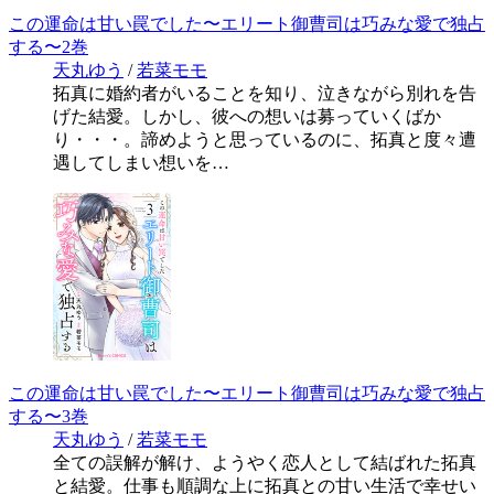
この運命は甘い罠でした〜エリート御曹司は巧みな愛で独占
する〜2巻
天丸ゆう
/
若菜モモ
拓真に婚約者がいることを知り、泣きながら別れを告
げた結愛。しかし、彼への想いは募っていくばか
り・・・。諦めようと思っているのに、拓真と度々遭
遇してしまい想いを…
この運命は甘い罠でした〜エリート御曹司は巧みな愛で独占
する〜3巻
天丸ゆう
/
若菜モモ
全ての誤解が解け、ようやく恋人として結ばれた拓真
と結愛。仕事も順調な上に拓真との甘い生活で幸せい