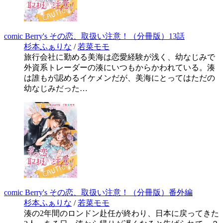
comic Berry's その恋、取扱い注意！（分冊版）13話
杉本ふぁりな
/
若菜モモ
旅行会社に勤める美海は恋愛経験が浅く、幼なじみで
外資系トレーダーの湊にいつもからかわれている。湊
は誰もが認めるイケメンだが、美海にとってはただの
幼なじみだった…
comic Berry's その恋、取扱い注意！（分冊版）番外編
杉本ふぁりな
/
若菜モモ
湊の2年間のロンドン赴任が終わり、日本に戻ってきた