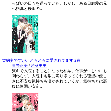
っぱいの日々を送っていた。しかし、ある日結愛の元
へ拓真と桜田の…
契約妻ですが、とろとろに愛されてます 2巻
星野正美
/
若菜モモ
貧血で入院することになった柚葉。仕事が忙しいにも
関わらず、入院中も常に寄り添ってくれる琉聖の優し
さに不安な気持ちも溶かされていくが、気持ちとは裏
腹に体調が安定…