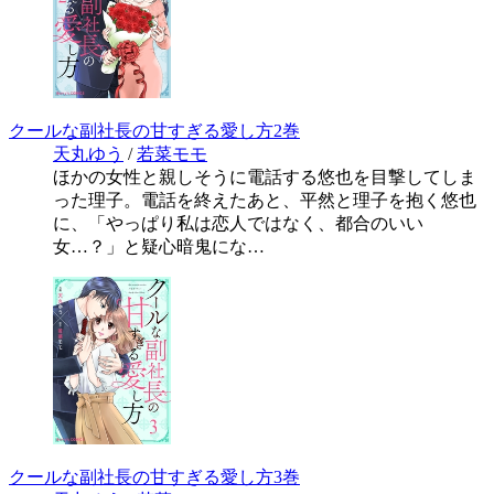
クールな副社長の甘すぎる愛し方2巻
天丸ゆう
/
若菜モモ
ほかの女性と親しそうに電話する悠也を目撃してしま
った理子。電話を終えたあと、平然と理子を抱く悠也
に、「やっぱり私は恋人ではなく、都合のいい
女…？」と疑心暗鬼にな…
クールな副社長の甘すぎる愛し方3巻