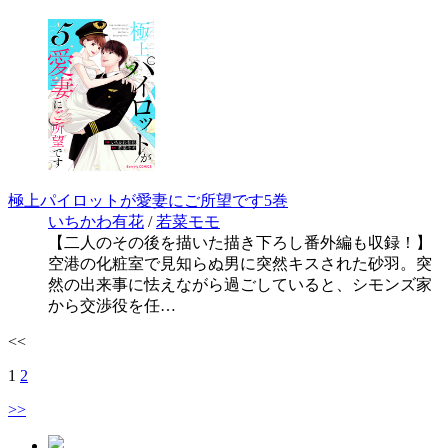
極上パイロットが愛妻にご所望です5巻
いちかわ有花
/
若菜モモ
【二人のその後を描いた描き下ろし番外編も収録！】
空港の化粧室で見知らぬ男に突然キスされた砂羽。突
然の出来事に怯えながら過ごしていると、シモンズ家
から交渉役を任…
<<
1
2
>>