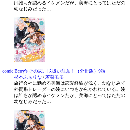
は誰もが認めるイケメンだが、美海にとってはただの
幼なじみだった…
comic Berry's その恋、取扱い注意！（分冊版）9話
杉本ふぁりな
/
若菜モモ
旅行会社に勤める美海は恋愛経験が浅く、幼なじみで
外資系トレーダーの湊にいつもからかわれている。湊
は誰もが認めるイケメンだが、美海にとってはただの
幼なじみだった…