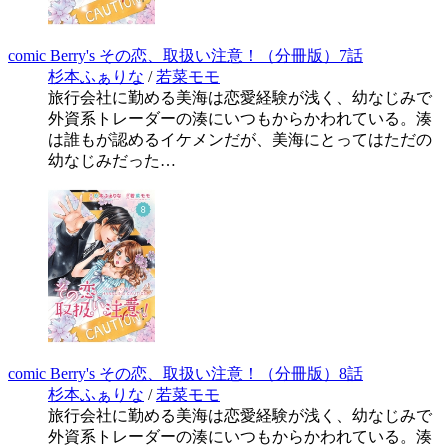
comic Berry's その恋、取扱い注意！（分冊版）7話
杉本ふぁりな
/
若菜モモ
旅行会社に勤める美海は恋愛経験が浅く、幼なじみで
外資系トレーダーの湊にいつもからかわれている。湊
は誰もが認めるイケメンだが、美海にとってはただの
幼なじみだった…
comic Berry's その恋、取扱い注意！（分冊版）8話
杉本ふぁりな
/
若菜モモ
旅行会社に勤める美海は恋愛経験が浅く、幼なじみで
外資系トレーダーの湊にいつもからかわれている。湊