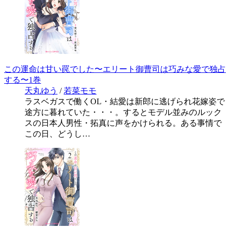
この運命は甘い罠でした〜エリート御曹司は巧みな愛で独占
する〜1巻
天丸ゆう
/
若菜モモ
ラスベガスで働くOL・結愛は新郎に逃げられ花嫁姿で
途方に暮れていた・・・。するとモデル並みのルック
スの日本人男性・拓真に声をかけられる。ある事情で
この日、どうし…