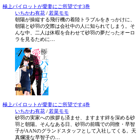
極上パイロットが愛妻にご所望です3巻
いちかわ有花
/
若菜モモ
朝陽が操縦する飛行機の着陸トラブルをきっかけに、
朝陽と砂羽の交際は会社中の人に知られてしまう。そ
んな中、二人は休暇を合わせて砂羽の夢だったオーロ
ラを見るために…
極上パイロットが愛妻にご所望です4巻
いちかわ有花
/
若菜モモ
砂羽の実家への挨拶も済ませ、ますます絆を深める砂
羽と朝陽。そんなある日、砂羽の前職での同僚・早智
子がAANのグランドスタッフとして入社してくる。天
真爛漫な早智子の…