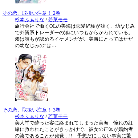
その恋、取扱い注意！ 2巻
杉本ふぁりな
/
若菜モモ
旅行会社で働くOLの美海は恋愛経験が浅く、幼なじみ
で外資系トレーダーの湊にいつもからかわれている。
湊は誰もが認めるイケメンだが、美海にとってはただ
の幼なじみの“は…
その恋、取扱い注意！ 3巻
杉本ふぁりな
/
若菜モモ
美人堂で酔った客に絡まれてしまった美海。憧れの紅
緒に救われたことがきっかけで、彼女の正体が婚約者
の湊であることが発覚…!! 予想だにしない事実に驚