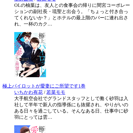
OLの柚葉は、友人との食事会の帰りに間宮コーポレー
ションの副社長・琉聖と出会う。「ちょっと付き合っ
てくれないか？」とホテルの最上階のバーに連れ出さ
れ、一杯のカク…
極上パイロットが愛妻にご所望です1巻
いちかわ有花
/
若菜モモ
大手航空会社でグランドスタッフとして働く砂羽は入
社して半年で新人の指導係にも抜擢され、やりがいの
ある日々を過ごしている。そんなある日、仕事中に砂
羽にとっては雲…