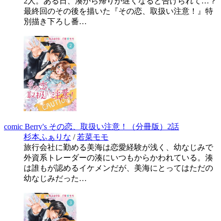
2人。ある日、湊から帰りが遅くなると告げられて…？
最終回のその後を描いた『その恋、取扱い注意！』特
別描き下ろし番…
comic Berry's その恋、取扱い注意！（分冊版）2話
杉本ふぁりな
/
若菜モモ
旅行会社に勤める美海は恋愛経験が浅く、幼なじみで
外資系トレーダーの湊にいつもからかわれている。湊
は誰もが認めるイケメンだが、美海にとってはただの
幼なじみだった…