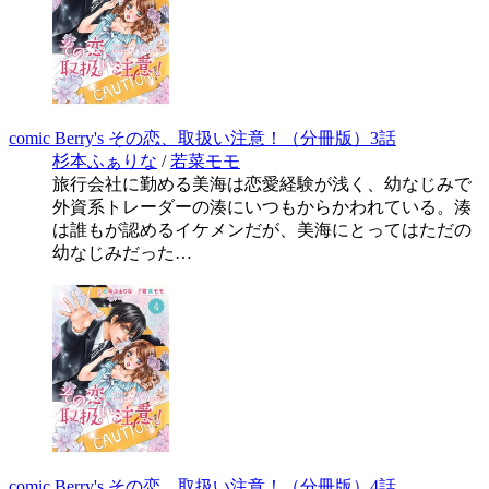
comic Berry's その恋、取扱い注意！（分冊版）3話
杉本ふぁりな
/
若菜モモ
旅行会社に勤める美海は恋愛経験が浅く、幼なじみで
外資系トレーダーの湊にいつもからかわれている。湊
は誰もが認めるイケメンだが、美海にとってはただの
幼なじみだった…
comic Berry's その恋、取扱い注意！（分冊版）4話