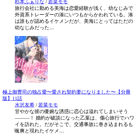
杉本ふぁりな
/
若菜モモ
旅行会社に勤める美海は恋愛経験が浅く、幼なじみで
外資系トレーダーの湊にいつもからかわれている。湊
は誰もが認めるイケメンだが、美海にとってはただの
幼なじみだった…
極上御曹司の独占愛〜愛され契約妻になりました〜【分冊
版】11話
水沢友希
/
若菜モモ
甘やかな彼の優婉な誘惑に恋心は溢れてしまいそう
―――！ 婚約が破談になった乙葉は、傷心旅行でハワ
イを訪れた。だがそこで、交通事故に巻き込まれるも
颯爽と現れたイケメ…