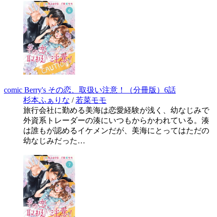
comic Berry's その恋、取扱い注意！（分冊版）6話
杉本ふぁりな
/
若菜モモ
旅行会社に勤める美海は恋愛経験が浅く、幼なじみで
外資系トレーダーの湊にいつもからかわれている。湊
は誰もが認めるイケメンだが、美海にとってはただの
幼なじみだった…