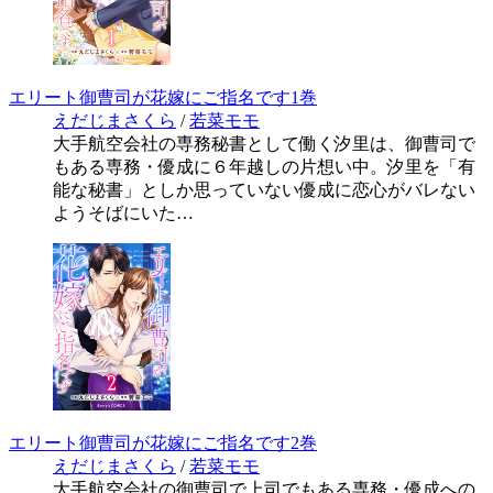
エリート御曹司が花嫁にご指名です1巻
えだじまさくら
/
若菜モモ
大手航空会社の専務秘書として働く汐里は、御曹司で
もある専務・優成に６年越しの片想い中。汐里を「有
能な秘書」としか思っていない優成に恋心がバレない
ようそばにいた…
エリート御曹司が花嫁にご指名です2巻
えだじまさくら
/
若菜モモ
大手航空会社の御曹司で上司でもある専務・優成への