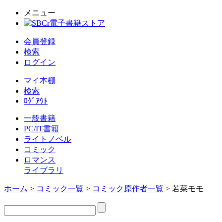
メニュー
会員登録
検索
ログイン
マイ本棚
検索
ﾛｸﾞｱｳﾄ
一般書籍
PC/IT書籍
ライトノベル
コミック
ロマンス
ライブラリ
ホーム
>
コミック一覧
>
コミック原作者一覧
> 若菜モモ