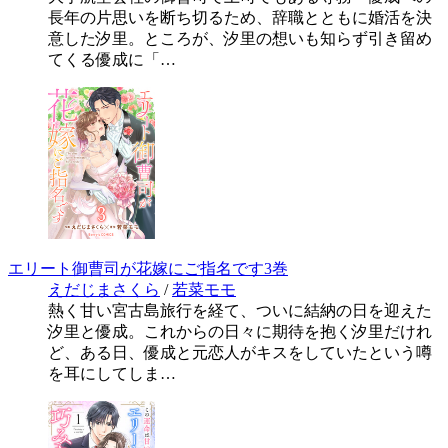
長年の片思いを断ち切るため、辞職とともに婚活を決
意した汐里。ところが、汐里の想いも知らず引き留め
てくる優成に「…
エリート御曹司が花嫁にご指名です3巻
えだじまさくら
/
若菜モモ
熱く甘い宮古島旅行を経て、ついに結納の日を迎えた
汐里と優成。これからの日々に期待を抱く汐里だけれ
ど、ある日、優成と元恋人がキスをしていたという噂
を耳にしてしま…