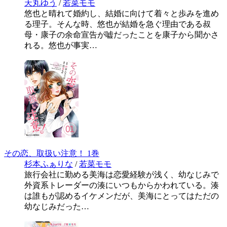
天丸ゆう
/
若菜モモ
悠也と晴れて婚約し、結婚に向けて着々と歩みを進め
る理子。そんな時、悠也が結婚を急ぐ理由である叔
母・康子の余命宣告が嘘だったことを康子から聞かさ
れる。悠也が事実…
その恋、取扱い注意！ 1巻
杉本ふぁりな
/
若菜モモ
旅行会社に勤める美海は恋愛経験が浅く、幼なじみで
外資系トレーダーの湊にいつもからかわれている。湊
は誰もが認めるイケメンだが、美海にとってはただの
幼なじみだった…