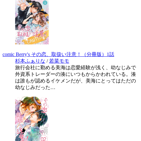
comic Berry's その恋、取扱い注意！（分冊版）1話
杉本ふぁりな
/
若菜モモ
旅行会社に勤める美海は恋愛経験が浅く、幼なじみで
外資系トレーダーの湊にいつもからかわれている。湊
は誰もが認めるイケメンだが、美海にとってはただの
幼なじみだった…