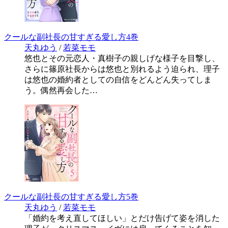
クールな副社長の甘すぎる愛し方4巻
天丸ゆう
/
若菜モモ
悠也とその元恋人・真樹子の親しげな様子を目撃し、
さらに篠原社長からは悠也と別れるよう迫られ、理子
は悠也の婚約者としての自信をどんどん失ってしま
う。偶然再会した…
クールな副社長の甘すぎる愛し方5巻
天丸ゆう
/
若菜モモ
「婚約を考え直してほしい」とだけ告げて姿を消した