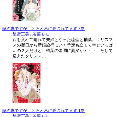
契約妻ですが、とろとろに愛されてます 3巻
星野正美
/
若菜モモ
籍を入れて晴れて夫婦となった琉聖と柚葉。クリスマ
スの翌日から新婚旅行にいく予定も立てて幸せいっぱ
いの２人だけど、柚葉の体調に異変が・・・。そして
迎えたクリスマ…
契約妻ですが、とろとろに愛されてます 1巻
星野正美
/
若菜モモ