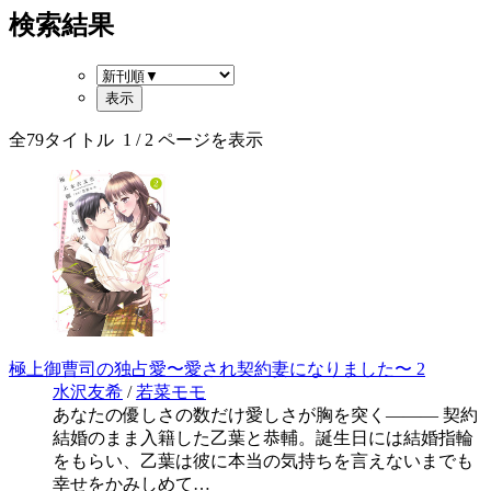
検索結果
全
79
タイトル
1
/ 2 ページを表示
極上御曹司の独占愛〜愛され契約妻になりました〜 2
水沢友希
/
若菜モモ
あなたの優しさの数だけ愛しさが胸を突く――― 契約
結婚のまま入籍した乙葉と恭輔。誕生日には結婚指輪
をもらい、乙葉は彼に本当の気持ちを言えないまでも
幸せをかみしめて…