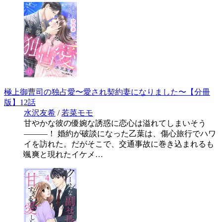
極上御曹司の独占愛〜愛され契約妻になりました〜【分冊
版】12話
水沢友希
/
若菜モモ
甘やかな彼の優婉な誘惑に恋心は溢れてしまいそう
―――！ 婚約が破談になった乙葉は、傷心旅行でハワ
イを訪れた。だがそこで、交通事故に巻き込まれるも
颯爽と現れたイケメ…