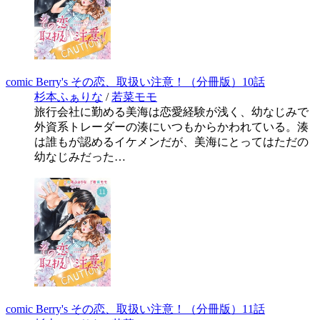
comic Berry's その恋、取扱い注意！（分冊版）10話
杉本ふぁりな
/
若菜モモ
旅行会社に勤める美海は恋愛経験が浅く、幼なじみで
外資系トレーダーの湊にいつもからかわれている。湊
は誰もが認めるイケメンだが、美海にとってはただの
幼なじみだった…
comic Berry's その恋、取扱い注意！（分冊版）11話