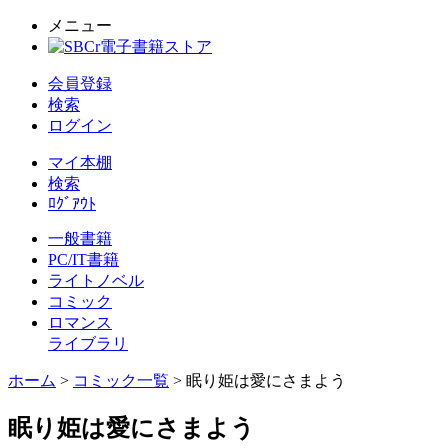
メニュー
会員登録
検索
ログイン
マイ本棚
検索
ﾛｸﾞｱｳﾄ
一般書籍
PC/IT書籍
ライトノベル
コミック
ロマンス
ライブラリ
ホーム
>
コミック一覧
> 眠り姫は愛にさまよう
眠り姫は愛にさまよう