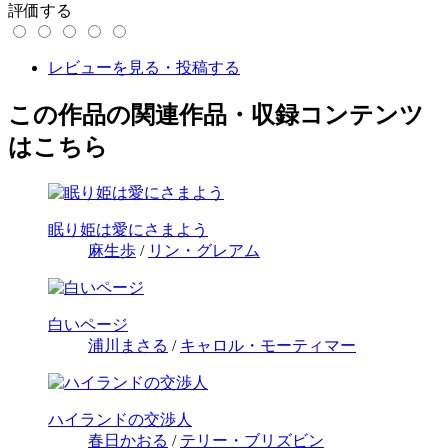
評価する
レビューを見る・投稿する
この作品の関連作品・収録コンテンツ
はこちら
眠り姫は愛にさまよう
麻生歩
/
リン・グレアム
白いページ
浦川まさる
/
キャロル・モーティマー
ハイランドの交渉人
春日かおる
/
テリー・ブリズビン