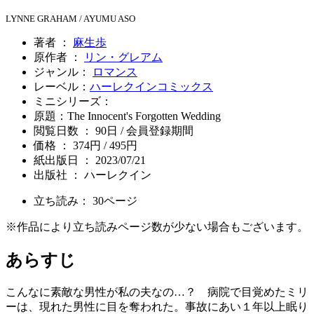
LYNNE GRAHAM / AYUMU ASO
著者 ：
麻生歩
原作者 ：
リン・グレアム
ジャンル：
ロマンス
レーベル：
ハーレクインコミックス
ミニシリーズ：
原題：The Innocent's Forgotten Wedding
閲覧日数 ： 90日 / 会員登録期間
価格 ： 374円 / 495円
紙出版日 ： 2023/07/21
出版社 ： ハーレクイン
立ち読み：
30
ページ
※作品により立ち読みページ数が少ない場合もございます。
あらすじ
こんなに素敵な男性が私の夫なの…？ 病院で目覚めたミリ
ーは、現れた男性に目を奪われた。事故にあい１年以上眠り