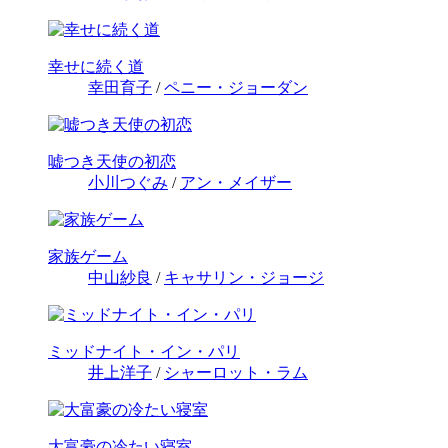
幸せに続く道
幸田育子
/
ペニー・ジョーダン
嘘つき天使の初恋
小川つぐみ
/
アン・メイザー
家族ゲーム
中山紗良
/
キャサリン・ジョージ
ミッドナイト・イン・パリ
井上洋子
/
シャーロット・ラム
大富豪の冷たい寝室