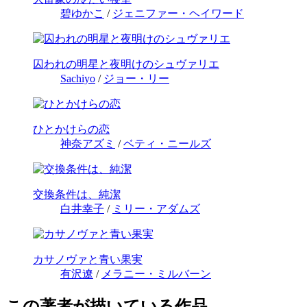
碧ゆかこ
/
ジェニファー・ヘイワード
囚われの明星と夜明けのシュヴァリエ
Sachiyo
/
ジョー・リー
ひとかけらの恋
神奈アズミ
/
ベティ・ニールズ
交換条件は、純潔
白井幸子
/
ミリー・アダムズ
カサノヴァと青い果実
有沢遼
/
メラニー・ミルバーン
この著者が描いている作品