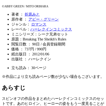
©ABBY GREEN / MITO ORIHARA
著者 ：
折原みと
原作者 ：
アビー・グリーン
ジャンル：
ロマンス
レーベル：
ハーレクインコミックス
ミニシリーズ：シーク兄弟セット
原題：Breaking The Sheikh's Rules
閲覧日数 ： 90日 / 会員登録期間
価格 ： 737円 / 990円
紙出版日 ： 2012/01/06
出版社 ： ハーレクイン
立ち読み：
30
ページ
※作品により立ち読みページ数が少ない場合もございます。
あらすじ
スピンオフの作品をまとめたハーレクインコミックスのセッ
トです。あのヒロイン、ヒーローの姿をもう一度見ることが