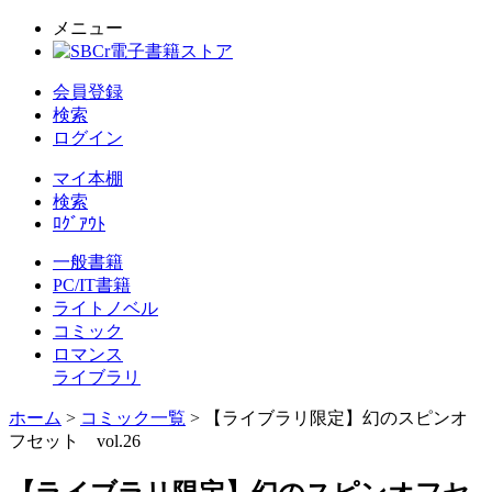
メニュー
会員登録
検索
ログイン
マイ本棚
検索
ﾛｸﾞｱｳﾄ
一般書籍
PC/IT書籍
ライトノベル
コミック
ロマンス
ライブラリ
ホーム
>
コミック一覧
> 【ライブラリ限定】幻のスピンオ
フセット vol.26