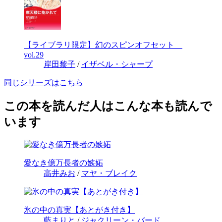
【ライブラリ限定】幻のスピンオフセット
vol.29
岸田黎子
/
イザベル・シャープ
同じシリーズはこちら
この本を読んだ人はこんな本も読んで
います
愛なき億万長者の嫉妬
高井みお
/
マヤ・ブレイク
氷の中の真実【あとがき付き】
藍まりと
/
ジャクリーン・バード