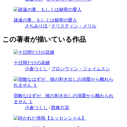
疎遠の妻、もしくは秘密の愛人
さちみりほ
/
クリスティン・メリル
この著者が描いている作品
十日間だけの花婿
小倉つくし
/
ブロンウィン・ジェイムスン
宿敵なはずが、彼の剥き出しの溺愛から離れられ
ません １
小倉つくし
/
西條六花