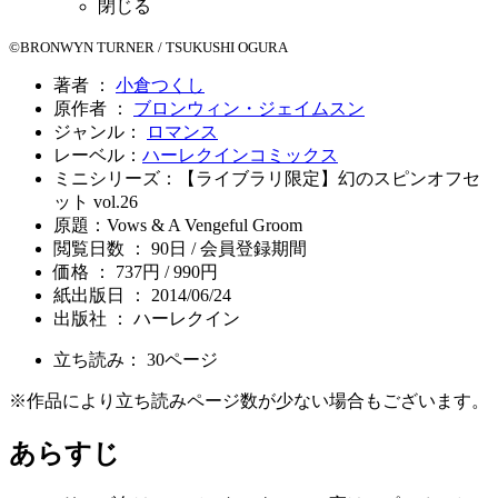
閉じる
©BRONWYN TURNER / TSUKUSHI OGURA
著者 ：
小倉つくし
原作者 ：
ブロンウィン・ジェイムスン
ジャンル：
ロマンス
レーベル：
ハーレクインコミックス
ミニシリーズ：【ライブラリ限定】幻のスピンオフセ
ット vol.26
原題：Vows & A Vengeful Groom
閲覧日数 ： 90日 / 会員登録期間
価格 ： 737円 / 990円
紙出版日 ： 2014/06/24
出版社 ： ハーレクイン
立ち読み：
30
ページ
※作品により立ち読みページ数が少ない場合もございます。
あらすじ