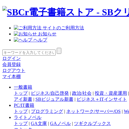
サイトのご利用方法
お知らせ
ヘルプ
ログイン
会員登録
ログアウト
マイ本棚
一般書籍
トップ
|
ビジネス/自己啓発
|
政治/社会
|
投資・資産運用
アイ新書
|
SBビジュアル新書
|
ビジネス＋ITインサイト
PC/IT書籍
トップ
|
プログラミング
|
ネットワーク/サーバー/OS
|
W
ライトノベル
トップ
|
GA文庫
|
GAノベル
|
ツギクルブックス