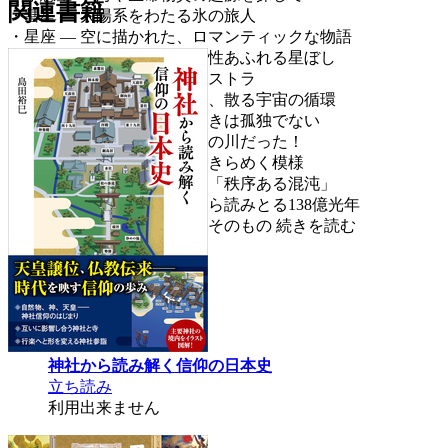
関連書籍
・彗星 ― 太陽系をわたる氷の旅人
・星座 ― 空に描かれた、ロマンティックな物語
・恒星 ― ちりばめられた個性あふれる星ぼし
・星雲 ― ガスと光のオーケストラ
・星の一生 ― 生まれ、輝き、散る宇宙の循環
・星団 ― 星は、生まれるときは孤独でない
・天の川銀河 ― 銀河系は天の川だった！
・銀河 ― 星の群れが描く、きらめく模様
・大規模構造 ― 網のような「秩序ある混沌」
・宇宙観測 ― 天からの文から読みとる138億光年
・宇宙の謎 ― 謎こそが宇宙そのもの
続きを読む
神社から読み解く信仰の日本史
立ち読み
利用出来ません