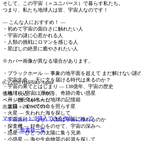
そして、この宇宙（＝ユニバース）で暮らす私たち。
つまり、私たち地球人は皆、宇宙人なのです！
― こんな人におすすめ！ ―
・初めて宇宙の面白さに触れたい人
・宇宙の謎に心惹かれる人
・人類の挑戦にロマンを感じる人
・星ぼしの絶景に癒やされたい人
※カバー画像が異なる場合があります。
・ブラックホール ― 事象の地平面を超えて まだ解けない謎
・宇宙生命 ― 天に文を届ける時代は来るのか？
(C) 2026 Hidehiko Agata
・宇宙の果てとはじまり ― 138億年、宇宙の歴史
・地球 ― 宇宙に浮かぶ、奇跡の青い惑星
価格（税込）：1,980円
・月 ― 衝突が生んだ地球の記憶箱
ページ数：
144
ページ
・太陽 ― すべての命を照らす星
出版日：2026/07/01
・火星 ― 失われた海を探して
マイポイントで購入できる作品について
・宇宙旅行 ― なぜ、人類は宇宙に憧れるのか
・探査機 ― 好奇心をのせて、宇宙の深みへ
一般書籍一覧
・惑星 ― ひとつの太陽に集う兄弟
・小惑星 ― 海や生命物質の起源を探して