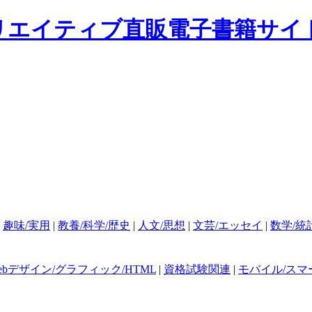
|
趣味/実用
|
教養/科学/歴史
|
人文/思想
|
文芸/エッセイ
|
数学/統
ebデザイン/グラフィック/HTML
|
資格試験関連
|
モバイル/スマ