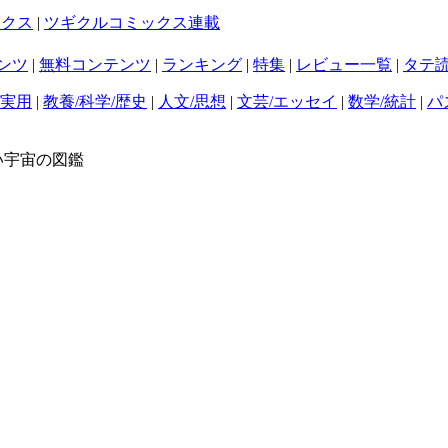
ックス
|
ツギクルコミックス連載
ンツ
|
無料コンテンツ
|
ランキング
|
特集
|
レビュー一覧
|
タテ
/実用
|
教養/科学/歴史
|
人文/思想
|
文芸/エッセイ
|
数学/統計
|
パ
い宇宙の図鑑