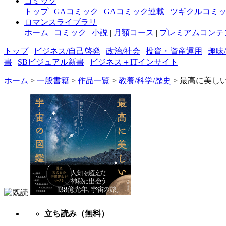
コミック
トップ
|
GAコミック
|
GAコミック連載
|
ツギクルコミ
ロマンスライブラリ
ホーム
|
コミック
|
小説
|
月額コース
|
プレミアムコンテ
トップ
|
ビジネス/自己啓発
|
政治/社会
|
投資・資産運用
|
趣味
書
|
SBビジュアル新書
|
ビジネス＋ITインサイト
ホーム
>
一般書籍
>
作品一覧
>
教養/科学/歴史
> 最高に美し
立ち読み
（無料）