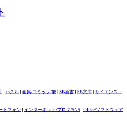
計
|
パズル
|
画集/コミック/他
|
SB新書
|
SB文庫
|
サイエンス・
ートフォン
|
インターネット/ブログ/SNS
|
Office/ソフトウェア