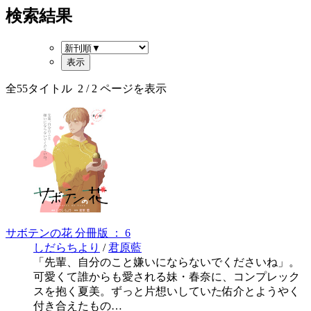
検索結果
全
55
タイトル
2
/ 2 ページを表示
サボテンの花 分冊版 ： 6
しだらちより
/
君原藍
「先輩、自分のこと嫌いにならないでくださいね」。
可愛くて誰からも愛される妹・春奈に、コンプレック
スを抱く夏美。ずっと片想いしていた佑介とようやく
付き合えたもの…