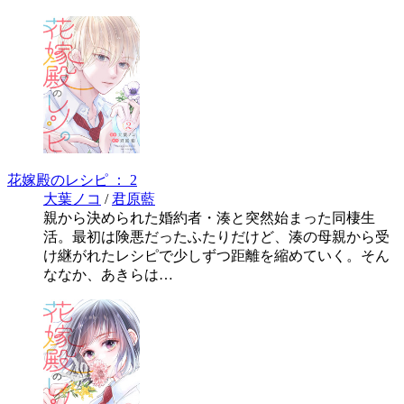
花嫁殿のレシピ ： 2
大葉ノコ
/
君原藍
親から決められた婚約者・湊と突然始まった同棲生
活。最初は険悪だったふたりだけど、湊の母親から受
け継がれたレシピで少しずつ距離を縮めていく。そん
ななか、あきらは…