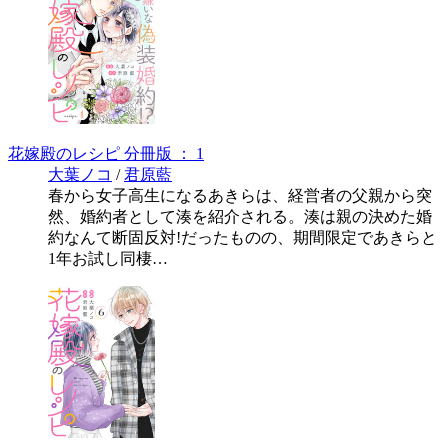
花嫁殿のレシピ 分冊版 ： 1
大葉ノコ
/
君原藍
春から女子高生になるあきらは、経営者の父親から突
然、婚約者として湊を紹介される。湊は親の決めた婚
約なんて断固反対!だったものの、期間限定であきらと
1年お試し同棲…