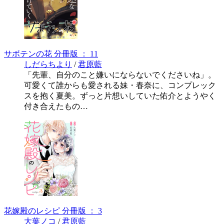
サボテンの花 分冊版 ： 11
しだらちより
/
君原藍
「先輩、自分のこと嫌いにならないでくださいね」。
可愛くて誰からも愛される妹・春奈に、コンプレック
スを抱く夏美。ずっと片想いしていた佑介とようやく
付き合えたもの…
花嫁殿のレシピ 分冊版 ： 3
大葉ノコ
/
君原藍