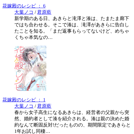
花嫁殿のレシピ ： 6
大葉ノコ
/
君原藍
新学期のある日、あきらと滝澤と湊は、たまたま廊下
ではち合わせる。そこで湊は、滝澤があきらに告白し
たことを知る。「まだ返事もらってないけど、めちゃ
くちゃ本気なの…
花嫁殿のレシピ ： 1
大葉ノコ
/
君原藍
春から女子高生になるあきらは、経営者の父親から突
然、婚約者として湊を紹介される。湊は親の決めた婚
約なんて断固反対!だったものの、期間限定であきらと
1年お試し同棲…