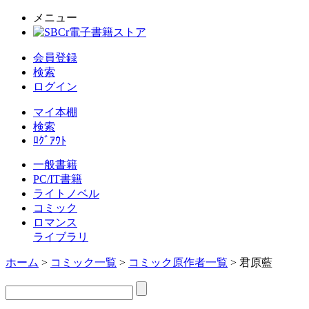
メニュー
会員登録
検索
ログイン
マイ本棚
検索
ﾛｸﾞｱｳﾄ
一般書籍
PC/IT書籍
ライトノベル
コミック
ロマンス
ライブラリ
ホーム
>
コミック一覧
>
コミック原作者一覧
> 君原藍