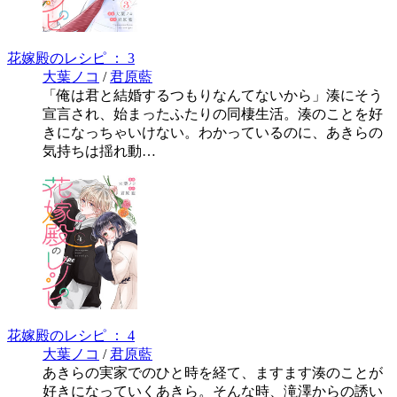
花嫁殿のレシピ ： 3
大葉ノコ
/
君原藍
「俺は君と結婚するつもりなんてないから」湊にそう
宣言され、始まったふたりの同棲生活。湊のことを好
きになっちゃいけない。わかっているのに、あきらの
気持ちは揺れ動…
花嫁殿のレシピ ： 4
大葉ノコ
/
君原藍
あきらの実家でのひと時を経て、ますます湊のことが
好きになっていくあきら。そんな時、滝澤からの誘い