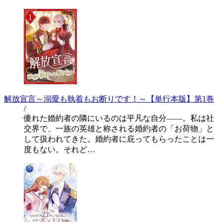
解放宣言～溺愛も執着もお断りです！～【単行本版】第1巻
/
優れた婚約者の隣にいるのは平凡な自分――。私は社
交界で、一族の英雄と称される婚約者の「お荷物」と
して扱われてきた。婚約者に庇ってもらったことは一
度もない。それど…