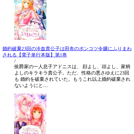
婚約破棄23回の冷血貴公子は田舎のポンコツ令嬢にふりまわ
される【電子単行本版】第1巻
/
侯爵家の一人息子アドニスは、 顔よし、頭よし、家柄
よしのキラキラ貴公子。ただ、性格の悪さゆえに23回
も 婚約を破棄されていた。もうこれ以上婚約破棄され
ないようにと…