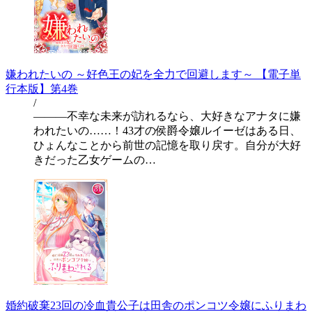
嫌われたいの ～好色王の妃を全力で回避します～ 【電子単
行本版】第4巻
/
―――不幸な未来が訪れるなら、大好きなアナタに嫌
われたいの……！43才の侯爵令嬢ルイーゼはある日、
ひょんなことから前世の記憶を取り戻す。自分が大好
きだった乙女ゲームの…
婚約破棄23回の冷血貴公子は田舎のポンコツ令嬢にふりまわ