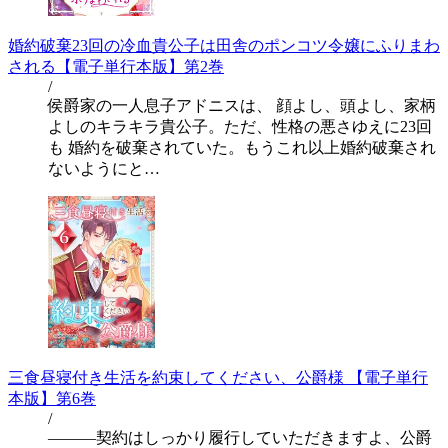
婚約破棄23回の冷血貴公子は田舎のポンコツ令嬢にふりまわ
される【電子単行本版】第2巻
/
侯爵家の一人息子アドニスは、 顔よし、頭よし、家柄
よしのキラキラ貴公子。ただ、性格の悪さゆえに23回
も 婚約を破棄されていた。もうこれ以上婚約破棄され
ないようにと…
三食昼寝付き生活を約束してください、公爵様 【電子単行
本版】第6巻
/
―――契約はしっかり履行していただきますよ、公爵