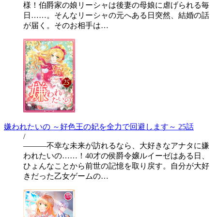
様！伯爵家の娘リーシャは後妻の母娘に虐げられる毎
日……。そんなリーシャの元へある日突然、結婚の話
が届く。そのお相手は…
嫌われたいの ～好色王の妃を全力で回避します～ 25話
/
―――不幸な未来が訪れるなら、大好きなアナタに嫌
われたいの……！40才の侯爵令嬢ルイーゼはある日、
ひょんなことから前世の記憶を取り戻す。自分が大好
きだった乙女ゲームの…