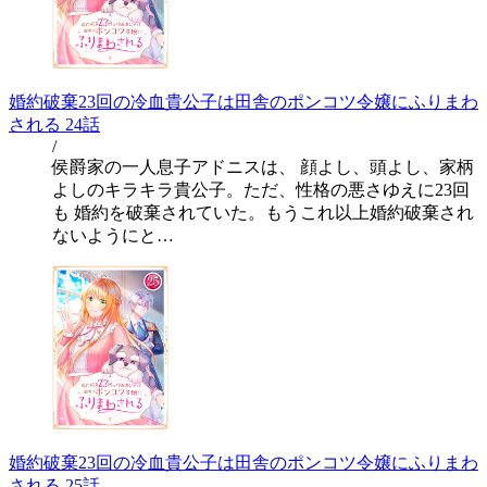
婚約破棄23回の冷血貴公子は田舎のポンコツ令嬢にふりまわ
される 24話
/
侯爵家の一人息子アドニスは、 顔よし、頭よし、家柄
よしのキラキラ貴公子。ただ、性格の悪さゆえに23回
も 婚約を破棄されていた。もうこれ以上婚約破棄され
ないようにと…
婚約破棄23回の冷血貴公子は田舎のポンコツ令嬢にふりまわ
される 25話