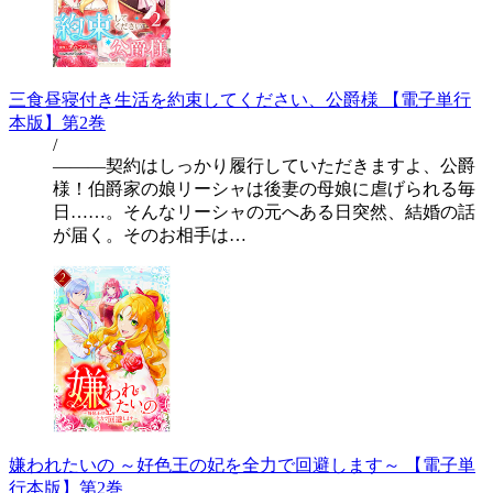
三食昼寝付き生活を約束してください、公爵様 【電子単行
本版】第2巻
/
―――契約はしっかり履行していただきますよ、公爵
様！伯爵家の娘リーシャは後妻の母娘に虐げられる毎
日……。そんなリーシャの元へある日突然、結婚の話
が届く。そのお相手は…
嫌われたいの ～好色王の妃を全力で回避します～ 【電子単
行本版】第2巻