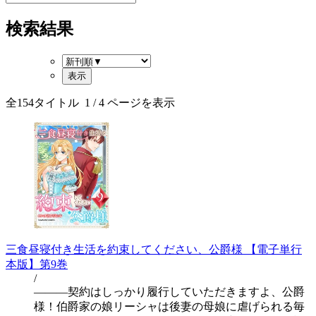
検索結果
全
154
タイトル
1
/ 4 ページを表示
三食昼寝付き生活を約束してください、公爵様 【電子単行
本版】第9巻
/
―――契約はしっかり履行していただきますよ、公爵
様！伯爵家の娘リーシャは後妻の母娘に虐げられる毎