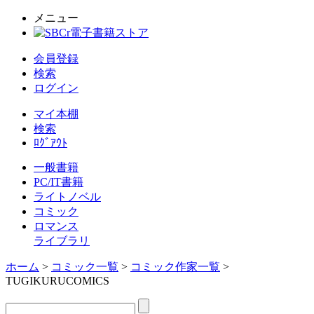
メニュー
会員登録
検索
ログイン
マイ本棚
検索
ﾛｸﾞｱｳﾄ
一般書籍
PC/IT書籍
ライトノベル
コミック
ロマンス
ライブラリ
ホーム
>
コミック一覧
>
コミック作家一覧
>
TUGIKURUCOMICS