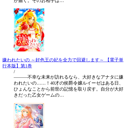
が届く。そのお相手は…
嫌われたいの ～好色王の妃を全力で回避します～ 【電子単
行本版】第1巻
/
―――不幸な未来が訪れるなら、大好きなアナタに嫌
われたいの……！40才の侯爵令嬢ルイーゼはある日、
ひょんなことから前世の記憶を取り戻す。自分が大好
きだった乙女ゲームの…