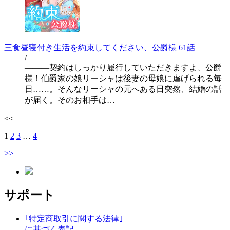
三食昼寝付き生活を約束してください、公爵様 61話
/
―――契約はしっかり履行していただきますよ、公爵
様！伯爵家の娘リーシャは後妻の母娘に虐げられる毎
日……。そんなリーシャの元へある日突然、結婚の話
が届く。そのお相手は…
<<
1
2
3
…
4
>>
サポート
｢特定商取引に関する法律｣
に基づく表記