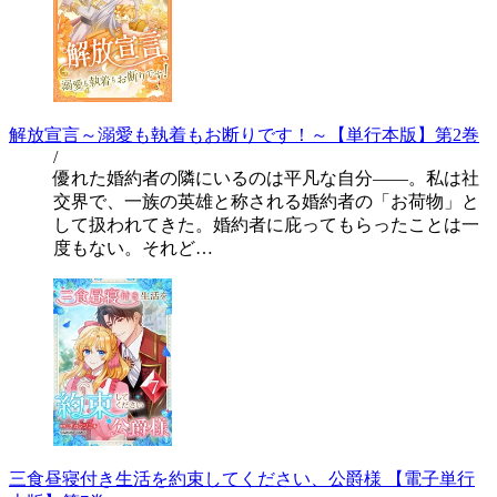
解放宣言～溺愛も執着もお断りです！～【単行本版】第2巻
/
優れた婚約者の隣にいるのは平凡な自分――。私は社
交界で、一族の英雄と称される婚約者の「お荷物」と
して扱われてきた。婚約者に庇ってもらったことは一
度もない。それど…
三食昼寝付き生活を約束してください、公爵様 【電子単行