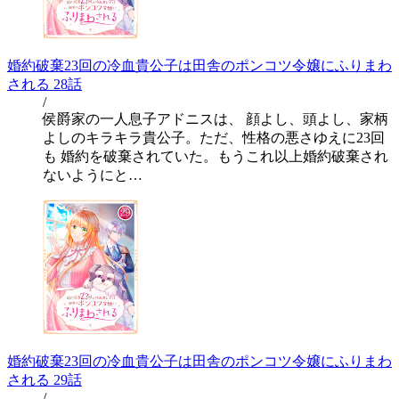
婚約破棄23回の冷血貴公子は田舎のポンコツ令嬢にふりまわ
される 28話
/
侯爵家の一人息子アドニスは、 顔よし、頭よし、家柄
よしのキラキラ貴公子。ただ、性格の悪さゆえに23回
も 婚約を破棄されていた。もうこれ以上婚約破棄され
ないようにと…
婚約破棄23回の冷血貴公子は田舎のポンコツ令嬢にふりまわ
される 29話
/