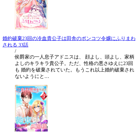
婚約破棄23回の冷血貴公子は田舎のポンコツ令嬢にふりまわ
される 33話
/
侯爵家の一人息子アドニスは、 顔よし、頭よし、家柄
よしのキラキラ貴公子。ただ、性格の悪さゆえに23回
も 婚約を破棄されていた。もうこれ以上婚約破棄され
ないようにと…