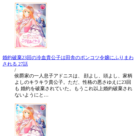
婚約破棄23回の冷血貴公子は田舎のポンコツ令嬢にふりまわ
される 27話
/
侯爵家の一人息子アドニスは、 顔よし、頭よし、家柄
よしのキラキラ貴公子。ただ、性格の悪さゆえに23回
も 婚約を破棄されていた。もうこれ以上婚約破棄され
ないようにと…