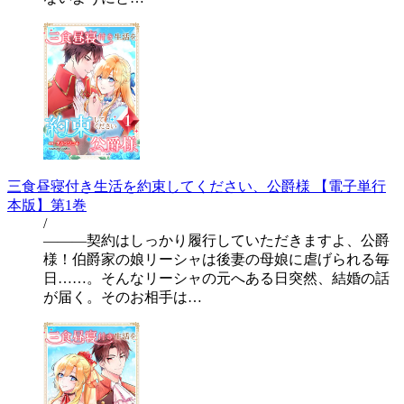
三食昼寝付き生活を約束してください、公爵様 【電子単行
本版】第1巻
/
―――契約はしっかり履行していただきますよ、公爵
様！伯爵家の娘リーシャは後妻の母娘に虐げられる毎
日……。そんなリーシャの元へある日突然、結婚の話
が届く。そのお相手は…