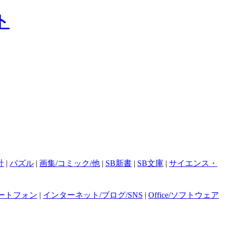
計
|
パズル
|
画集/コミック/他
|
SB新書
|
SB文庫
|
サイエンス・
ートフォン
|
インターネット/ブログ/SNS
|
Office/ソフトウェア