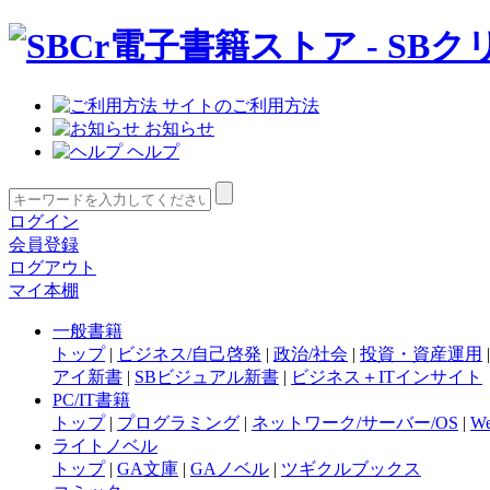
サイトのご利用方法
お知らせ
ヘルプ
ログイン
会員登録
ログアウト
マイ本棚
一般書籍
トップ
|
ビジネス/自己啓発
|
政治/社会
|
投資・資産運用
アイ新書
|
SBビジュアル新書
|
ビジネス＋ITインサイト
PC/IT書籍
トップ
|
プログラミング
|
ネットワーク/サーバー/OS
|
W
ライトノベル
トップ
|
GA文庫
|
GAノベル
|
ツギクルブックス