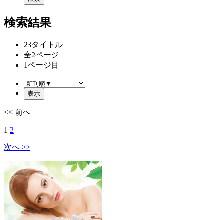
検索結果
23
タイトル
全
2
ページ
1
ページ目
<< 前へ
1
2
次へ >>