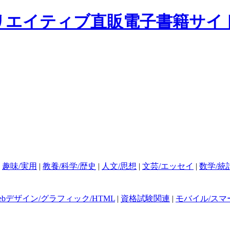
|
趣味/実用
|
教養/科学/歴史
|
人文/思想
|
文芸/エッセイ
|
数学/統
ebデザイン/グラフィック/HTML
|
資格試験関連
|
モバイル/スマ