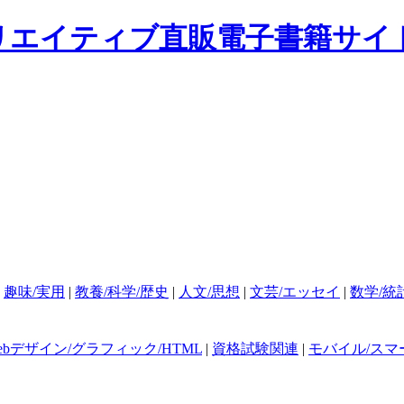
|
趣味/実用
|
教養/科学/歴史
|
人文/思想
|
文芸/エッセイ
|
数学/統
ebデザイン/グラフィック/HTML
|
資格試験関連
|
モバイル/スマ