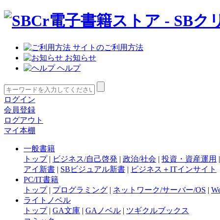
サイトのご利用方法
お知らせ
ヘルプ
ログイン
会員登録
ログアウト
マイ本棚
一般書籍
トップ
|
ビジネス/自己啓発
|
政治/社会
|
投資・資産運用
アイ新書
|
SBビジュアル新書
|
ビジネス＋ITインサイト
PC/IT書籍
トップ
|
プログラミング
|
ネットワーク/サーバー/OS
|
W
ライトノベル
トップ
|
GA文庫
|
GAノベル
|
ツギクルブックス