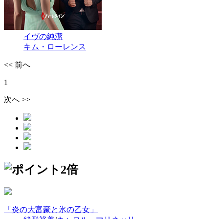
イヴの純潔
キム・ローレンス
<< 前へ
1
次へ >>
「炎の大富豪と氷の乙女」