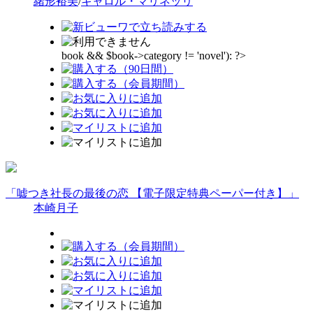
緒形裕美
/
キャロル・マリネッリ
book && $book->category != 'novel'): ?>
「嘘つき社長の最後の恋 【電子限定特典ペーパー付き】」
本崎月子