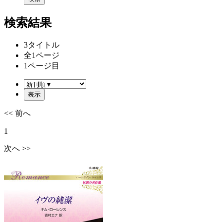
検索結果
3
タイトル
全
1
ページ
1
ページ目
<< 前へ
1
次へ >>