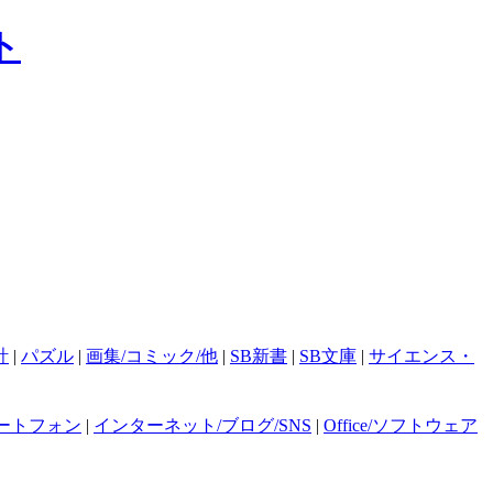
計
|
パズル
|
画集/コミック/他
|
SB新書
|
SB文庫
|
サイエンス・
ートフォン
|
インターネット/ブログ/SNS
|
Office/ソフトウェア