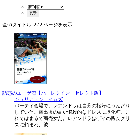
全
65
タイトル
2
/ 2 ページを表示
誘惑のエーゲ海【ハーレクイン・セレクト版】
ジュリア・ジェイムズ
パーティ会場で、レアンドラは自分の格好にうんざり
していた。露出度の高い悩殺的なドレスに厚化粧、こ
れではまるで商売女だ。レアンドラはゲイの親友クリ
スに頼まれ、彼…