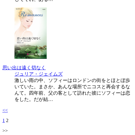
思い出は遠く切なく
ジュリア・ジェイムズ
激しい雨の中、ソフィーはロンドンの街をとほとぼ歩
いていた。まさか、あんな場所でニコスと再会するな
んて。四年前、父の客として訪れた彼にソフィーは恋
をした。だが結…
<<
1
2
>>