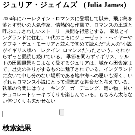
ジュリア・ジェイムズ
（
Julia James
）
2004年にハーレクイン・ロマンスに登場して以来、飛ぶ鳥を
落とす勢いの人気作家。情熱的な作風で、ロマンスの王道と
呼ぶにふさわしいストーリー展開を得意とする。 家族とイ
ングランドに住む。10代のころにジョーゼット・へイヤーや
ダフネ・デュ・モーリアと並んで初めて読んだ“大人の”小説
がイギリス版ハーレクイン･ロマンスだったという。それか
らずっと愛読し続けている。 季節を問わずイギリス、ケル
トの田園風景をこよなく愛するジュリアは、城から田舎家ま
で、歴史の香りがするものに魅了されている。イングランド
に次いで申し分のない場所である地中海への思いも深く、い
ずれもロマンス小説にとって理想的な舞台だと考えている。
執筆の合間にはウォーキング、ガーデニング、縫い物、甘い
チョコレートケーキづくりを楽しんでいる。もちろん太らな
い体づくりも欠かせない。
検索結果