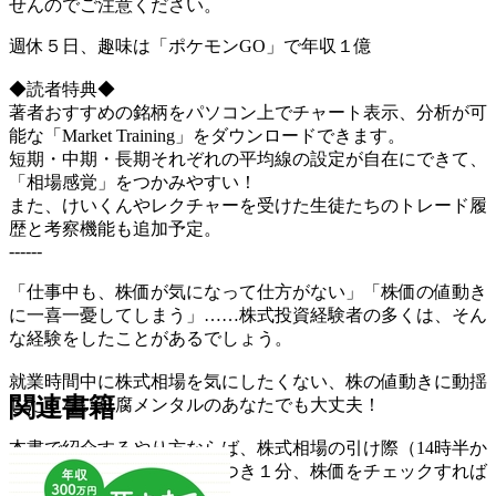
せんのでご注意ください。
週休５日、趣味は「ポケモンGO」で年収１億
◆読者特典◆
著者おすすめの銘柄をパソコン上でチャート表示、分析が可
能な「Market Training」をダウンロードできます。
短期・中期・長期それぞれの平均線の設定が自在にできて、
「相場感覚」をつかみやすい！
また、けいくんやレクチャーを受けた生徒たちのトレード履
歴と考察機能も追加予定。
------
「仕事中も、株価が気になって仕方がない」「株価の値動き
に一喜一憂してしまう」……株式投資経験者の多くは、そん
な経験をしたことがあるでしょう。
就業時間中に株式相場を気にしたくない、株の値動きに動揺
関連書籍
したくない豆腐メンタルのあなたでも大丈夫！
本書で紹介するやり方ならば、株式相場の引け際（14時半か
ら15時の間）に、１銘柄につき１分、株価をチェックすれば
よし。