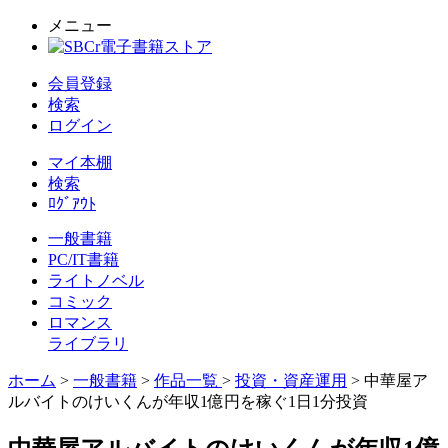
メニュー
会員登録
検索
ログイン
マイ本棚
検索
ﾛｸﾞｱｳﾄ
一般書籍
PC/IT書籍
ライトノベル
コミック
ロマンス
ライブラリ
ホーム
>
一般書籍
>
作品一覧
>
投資・資産運用
> 中華屋ア
ルバイトのけいくんが年収1億円を稼ぐ1日1分投資