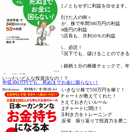
おまけに、市況の影響などモノともせずに利益を出せます。
＜けいくんのレクチャーを受けた人の例＞
◎年収250万円の保育士さんが、株で年間500万円の利益
◎一番儲けた教え子は総額16億円の利益
◎けいくんのアルバイト先の店長も、月利10％の利益
会社の給与だけだと不安な人、必読！
誰でも実現できて、どんな不況下でも、儲けることのできる
株式投資法。
30歳、中華屋アルバイト。１銘柄１分の株価チェックで、年
収１億円超！
いったいどんな投資法なの！？
年収300万円でも、死ぬまでお金に困らない！
Prologue 怠惰な大学生が、いきなり株で550万円を稼ぐ！
Step1 大切なことはすべてチャートが教えてくれた！
Step2 勝つために絶対に押さえておきたいルール
Step3 勝てる売買ポイントはチャートに聞け！
Step4 クイズでチャートの目利き力をトレーニング
Epilogue 【番外編】ネコの反省 振り返りで投資力を磨こ
う