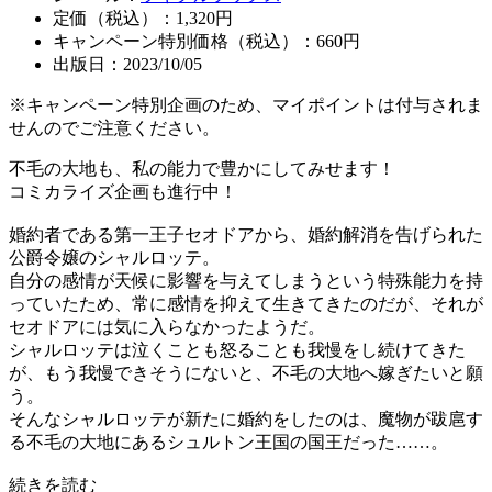
定価（税込）：1,320円
キャンペーン特別価格（税込）：660円
出版日：2023/10/05
※キャンペーン特別企画のため、マイポイントは付与されま
せんのでご注意ください。
不毛の大地も、私の能力で豊かにしてみせます！
コミカライズ企画も進行中！
婚約者である第一王子セオドアから、婚約解消を告げられた
公爵令嬢のシャルロッテ。
自分の感情が天候に影響を与えてしまうという特殊能力を持
っていたため、常に感情を抑えて生きてきたのだが、それが
セオドアには気に入らなかったようだ。
シャルロッテは泣くことも怒ることも我慢をし続けてきた
が、もう我慢できそうにないと、不毛の大地へ嫁ぎたいと願
う。
そんなシャルロッテが新たに婚約をしたのは、魔物が跋扈す
る不毛の大地にあるシュルトン王国の国王だった……。
続きを読む