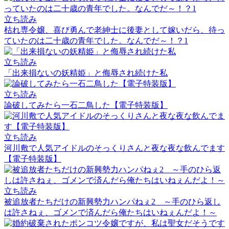
立ち読み
枯れ専令嬢、喜び勇んで老紳士に後妻として嫁いだら、待っ
ていたのは二十歳の青年でした。なんでだ～！？1
立ち読み
「出来損ないの妖精姫」と侮辱され続けた私
立ち読み
論破してみたら一石二鳥した【電子特装版】
立ち読み
河川敷で人気アイドルのそっくりさんと夜な夜な飲んでます
【電子特装版】
立ち読み
被追放者たちだけの新興勢力ハンパねぇ2 ～手のひら返し
は許さねぇ、ゴメンで済んだら俺たちはいねぇんだよ！～