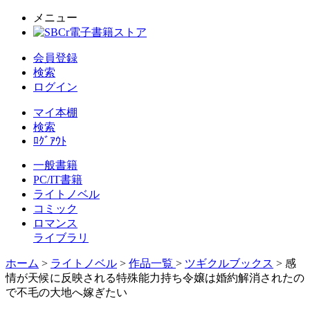
メニュー
会員登録
検索
ログイン
マイ本棚
検索
ﾛｸﾞｱｳﾄ
一般書籍
PC/IT書籍
ライトノベル
コミック
ロマンス
ライブラリ
ホーム
>
ライトノベル
>
作品一覧
>
ツギクルブックス
> 感
情が天候に反映される特殊能力持ち令嬢は婚約解消されたの
で不毛の大地へ嫁ぎたい