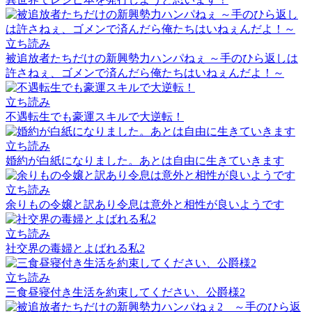
立ち読み
被追放者たちだけの新興勢力ハンパねぇ ～手のひら返しは
許さねぇ、ゴメンで済んだら俺たちはいねぇんだよ！～
立ち読み
不遇転生でも豪運スキルで大逆転！
立ち読み
婚約が白紙になりました。あとは自由に生きていきます
立ち読み
余りもの令嬢と訳あり令息は意外と相性が良いようです
立ち読み
社交界の毒婦とよばれる私2
立ち読み
三食昼寝付き生活を約束してください、公爵様2