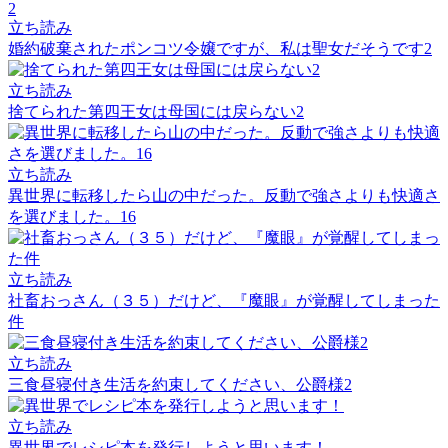
立ち読み
婚約破棄されたポンコツ令嬢ですが、私は聖女だそうです2
立ち読み
捨てられた第四王女は母国には戻らない2
立ち読み
異世界に転移したら山の中だった。反動で強さよりも快適さ
を選びました。16
立ち読み
社畜おっさん（３５）だけど、『魔眼』が覚醒してしまった
件
立ち読み
三食昼寝付き生活を約束してください、公爵様2
立ち読み
異世界でレシピ本を発行しようと思います！