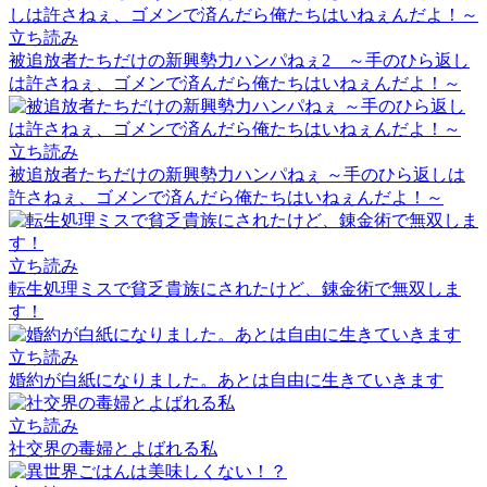
立ち読み
被追放者たちだけの新興勢力ハンパねぇ2 ～手のひら返し
は許さねぇ、ゴメンで済んだら俺たちはいねぇんだよ！～
立ち読み
被追放者たちだけの新興勢力ハンパねぇ ～手のひら返しは
許さねぇ、ゴメンで済んだら俺たちはいねぇんだよ！～
立ち読み
転生処理ミスで貧乏貴族にされたけど、錬金術で無双しま
す！
立ち読み
婚約が白紙になりました。あとは自由に生きていきます
立ち読み
社交界の毒婦とよばれる私