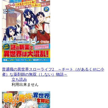
普通職の異世界スローライフ2 ～チート（があるくせに小
者）な薬剤師の無双（しない）物語～
立ち読み
利用出来ません