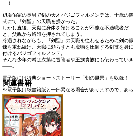
ー！
辺境伯家の長男で剣の天才バジゴフィルメンテは、十歳の儀
式にて『剣聖』の天職を授かった。
しかし直後、天職に身体を預けることが不能な不適職者だ
と、父親から烙印を押されてしまう。
冷遇されながらも、『剣聖』の天職を従わせるために剣の鍛
錬を重ね続け、天職に頼らずとも魔物を圧倒する剣技を身に
付けるバジゴフィルメンテ。
そんな少年の噂は次第に冒険者や王族貴族にも伝わっていき
――。
電子版には特典ショートストーリー「朝の風景」を収録！
関連書籍
※電子版は紙書籍版と一部異なる場合がありますので、あら
かじめご了承ください
続きを読む