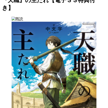
『天職』の主たれ【電子ＳＳ特典付
き】