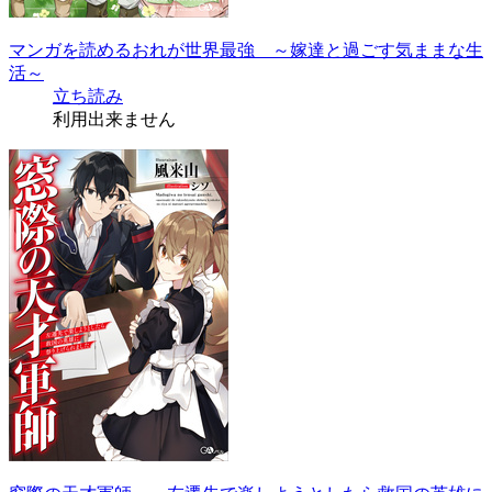
マンガを読めるおれが世界最強 ～嫁達と過ごす気ままな生
活～
立ち読み
利用出来ません