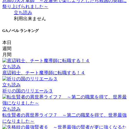
窓際の天才軍師 ～左遷先で楽しようとしたら救国の英雄に
祭り上げられました～
立ち読み
利用出来ません
GAノベル ランキング
本日
週間
月間
立ち読み
底辺戦士、チート魔導師に転職する！４
立ち読み
祈りの国のリリエール３
立ち読み
転生賢者の異世界ライフ７ ～第二の職業を得て、世界最強
になりました～