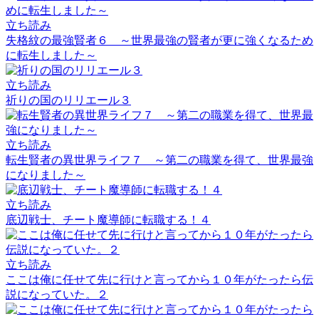
立ち読み
失格紋の最強賢者６ ～世界最強の賢者が更に強くなるため
に転生しました～
立ち読み
祈りの国のリリエール３
立ち読み
転生賢者の異世界ライフ７ ～第二の職業を得て、世界最強
になりました～
立ち読み
底辺戦士、チート魔導師に転職する！４
立ち読み
ここは俺に任せて先に行けと言ってから１０年がたったら伝
説になっていた。２