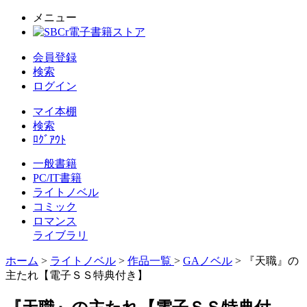
メニュー
会員登録
検索
ログイン
マイ本棚
検索
ﾛｸﾞｱｳﾄ
一般書籍
PC/IT書籍
ライトノベル
コミック
ロマンス
ライブラリ
ホーム
>
ライトノベル
>
作品一覧
>
GAノベル
> 『天職』の
主たれ【電子ＳＳ特典付き】