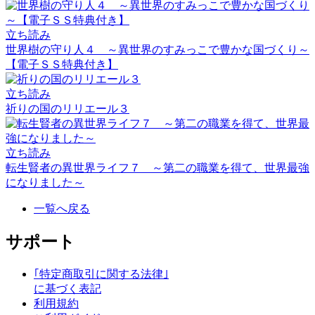
立ち読み
世界樹の守り人４ ～異世界のすみっこで豊かな国づくり～
【電子ＳＳ特典付き】
立ち読み
祈りの国のリリエール３
立ち読み
転生賢者の異世界ライフ７ ～第二の職業を得て、世界最強
になりました～
一覧へ戻る
サポート
｢特定商取引に関する法律｣
に基づく表記
利用規約