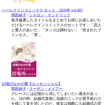
ハーレクインコミックス セット 2026年 vol.905
岡田純子
/
シャロン・ケンドリック
毎月厳選したタイトルをまとめてお得にお楽しみいた
だけるハーレクインコミックスのセットです。「恋人
と愛人のあいだ」「タンゴは踊れない」「拒まれたプ
リンセス」「雪…
記憶のなかの愛【エッセンシャル】
岡田純子
/
スーザン・メイアー
グレースには記憶から消してしまいたい過去があっ
た。18の時、結婚式直後に花婿のニックが置手紙だけ
を残して姿を消したのだ。彼女は残酷にも結婚式の翌