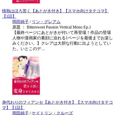
情熱はほろ苦く【あとがき付き】【スマホ向けタテコマ】
【1話】
岡田純子
/
リン・グレアム
原題 ： Bittersweet Passion Vertical Mono Ep.1
【最終ページにあとがきが付いて再登場！作品の登場
人物や漫画家の素顔に迫れる1ページを最後までお楽し
みください。】クレアは大胆な行動に出ようとしてい
た。いとこのデ…
身代わりのフィアンセ【あとがき付き】【スマホ向けタテコ
マ】【1話】
岡田純子
/
ケイトリン・クルーズ