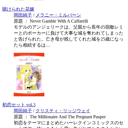
賭けられた花嫁
岡田純子
/
メラニー・ミルバーン
原題 ： Never Gamble With A Caffarelli
モデルのアンジェリークは、父親から長年の宿敵レミ
ーとのポーカーに負けて大事な城を奪われてしまった
と告げられた。亡き母が残してくれた城を25歳になっ
たら相続するは…
初恋セット vol.3
岡田純子
/
クリスティ・リッジウェイ
原題 ： The Millionaire And The Pregnant Pauper
初恋をテーマにまとめたハーレクインコミックスのセ