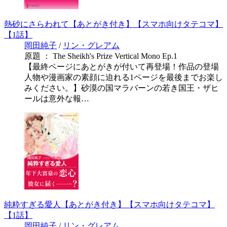
熱砂にさらわれて【あとがき付き】【スマホ向けタテコマ】
【1話】
岡田純子
/
リン・グレアム
原題 ： The Sheikh's Prize Vertical Mono Ep.1
【最終ページにあとがきが付いて再登場！作品の登場
人物や漫画家の素顔に迫れる1ページを最後までお楽し
みください。】砂漠の国マラバーンの若き国王・ザヒ
ールは意外な報…
純粋すぎる愛人【あとがき付き】【スマホ向けタテコマ】
【1話】
岡田純子
/
リン・グレアム