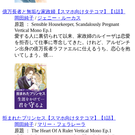
億万長者と無垢な家政婦【スマホ向けタテコマ】【1話】
岡田純子
/
ジェニー・ルーカス
原題 ： Sensible Housekeeper, Scandalously Pregnant
Vertical Mono Ep.1
愛する人に裏切られて以来、家政婦のルイーザは恋愛
を拒否して仕事に専念してきた。けれど、アルゼンチ
ン出身の億万長者ラファエルに仕えるうち、恋心を抱
いてしまう。彼…
拒まれたプリンセス【スマホ向けタテコマ】【1話】
岡田純子
/
マリー・フェラレーラ
原題 ： The Heart Of A Ruler Vertical Mono Ep.1