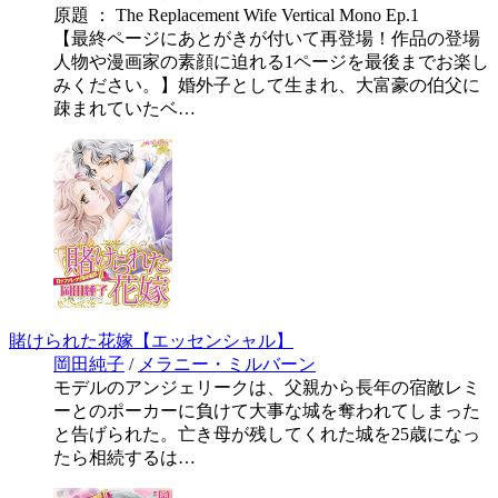
原題 ： The Replacement Wife Vertical Mono Ep.1
【最終ページにあとがきが付いて再登場！作品の登場
人物や漫画家の素顔に迫れる1ページを最後までお楽し
みください。】婚外子として生まれ、大富豪の伯父に
疎まれていたベ…
賭けられた花嫁【エッセンシャル】
岡田純子
/
メラニー・ミルバーン
モデルのアンジェリークは、父親から長年の宿敵レミ
ーとのポーカーに負けて大事な城を奪われてしまった
と告げられた。亡き母が残してくれた城を25歳になっ
たら相続するは…