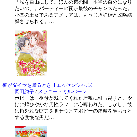
「私を自由にして。ほんの束の間、本当の自分になり
たいの」。パーティーの夜が最後のチャンスだった。
小国の王女であるアメリアは、もうじき許婚と政略結
婚させられる。…
彼がダイヤを贈るとき【エッセンシャル】
岡田純子
/
メラニー・ミルバーン
ポピーは、祖母が残してくれた屋敷に引っ越すと、や
けに煌びやかな男性ラフェに心奪われた。しかし、彼
は桁外れな財力を見せつけてポピーの屋敷を奪おうと
する傲慢な男だ…