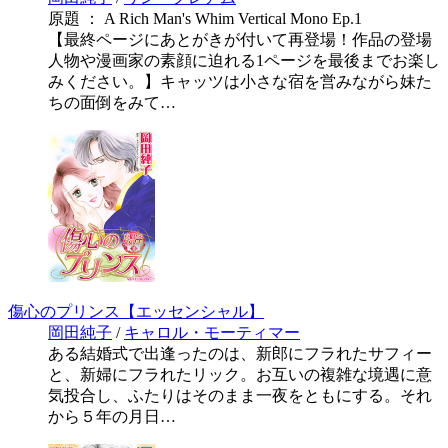
原題 ： A Rich Man's Whim Vertical Mono Ep.1
【最終ページにあとがきが付いて再登場！作品の登場
人物や漫画家の素顔に迫れる1ページを最後までお楽し
みください。】キャッツは小さな宿を営みながら妹た
ちの面倒をみて…
傷心のプリンス【エッセンシャル】
岡田純子
/
キャロル・モーティマー
ある結婚式で出逢ったのは、新郎にフラれたサフィー
と、新婦にフラれたリック。お互いの複雑な境遇に意
気投合し、ふたりはそのまま一夜をともにする。それ
から５年の月日…