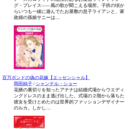
グ・プレイス――風の歌が聞こえる場所。子供の頃か
らいつも一緒に遊んでたお屋敷の息子ライアンと、家
政婦の孫娘サニーは…
百万ポンドの偽の花嫁【エッセンシャル】
岡田純子
/
シャンテル・ショー
花婿の裏切りを知ったアテナは結婚式場からウエディ
ングドレスのまま逃げ出した。式場の２階から落ちた
彼女を受けとめたのは世界的ファッションデザイナー
のルカ。しかし…