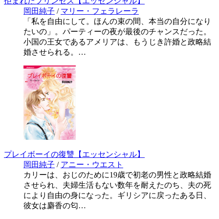
拒まれたプリンセス【エッセンシャル】
岡田純子
/
マリー・フェラレーラ
「私を自由にして。ほんの束の間、本当の自分になり
たいの」。パーティーの夜が最後のチャンスだった。
小国の王女であるアメリアは、もうじき許婚と政略結
婚させられる。…
プレイボーイの復讐【エッセンシャル】
岡田純子
/
アニー・ウエスト
カリーは、おじのために19歳で初老の男性と政略結婚
させられ、夫婦生活もない数年を耐えたのち、夫の死
により自由の身になった。ギリシアに戻ったある日、
彼女は麝香の匂…