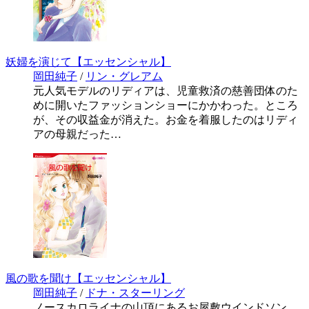
妖婦を演じて【エッセンシャル】
岡田純子
/
リン・グレアム
元人気モデルのリディアは、児童救済の慈善団体のた
めに開いたファッションショーにかかわった。ところ
が、その収益金が消えた。お金を着服したのはリディ
アの母親だった…
風の歌を聞け【エッセンシャル】
岡田純子
/
ドナ・スターリング
ノースカロライナの山頂にあるお屋敷ウインドソン