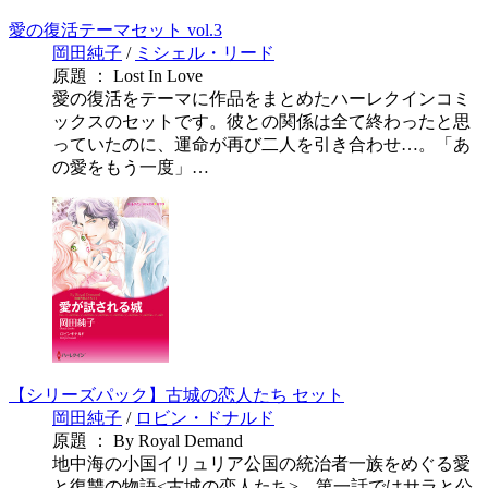
愛の復活テーマセット vol.3
岡田純子
/
ミシェル・リード
原題 ： Lost In Love
愛の復活をテーマに作品をまとめたハーレクインコミ
ックスのセットです。彼との関係は全て終わったと思
っていたのに、運命が再び二人を引き合わせ…。「あ
の愛をもう一度」…
【シリーズパック】古城の恋人たち セット
岡田純子
/
ロビン・ドナルド
原題 ： By Royal Demand
地中海の小国イリュリア公国の統治者一族をめぐる愛
と復讐の物語<古城の恋人たち>。第一話ではサラと公