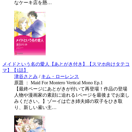
なケーキ店を懸…
メイドという名の愛人【あとがき付き】【スマホ向けタテコ
マ】【1話】
津谷さとみ
/
キム・ローレンス
原題 ： Maid For Montero Vertical Mono Ep.1
【最終ページにあとがきが付いて再登場！作品の登場
人物や漫画家の素顔に迫れる1ページを最後までお楽し
みください。】ゾーイは亡き姉夫婦の双子をひき取
り、新しい雇い主…