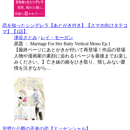
恋を知ったシンデレラ【あとがき付き】【スマホ向けタテコ
マ】【1話】
津谷さとみ
/
レイ・モーガン
原題 ： Marriage For Her Baby Vertical Mono Ep.1
【最終ページにあとがきが付いて再登場！作品の登場
人物や漫画家の素顔に迫れる1ページを最後までお楽し
みください。】亡き妹の娘をひき取り、惜しみない愛
情を注ぎながら…
完璧な公爵の不覚の恋【エッセンシャル】