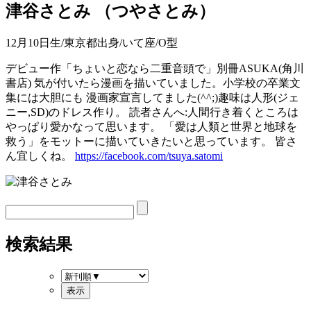
津谷さとみ
（
つやさとみ
）
12月10日生/東京都出身/いて座/O型
デビュー作「ちょいと恋なら二重音頭で」別冊ASUKA(角川
書店) 気が付いたら漫画を描いていました。小学校の卒業文
集には大胆にも 漫画家宣言してました(^^;)趣味は人形(ジェ
ニー,SD)のドレス作り。 読者さんへ:人間行き着くところは
やっぱり愛かなって思います。 「愛は人類と世界と地球を
救う」をモットーに描いていきたいと思っています。 皆さ
ん宜しくね。
https://facebook.com/tsuya.satomi
検索結果