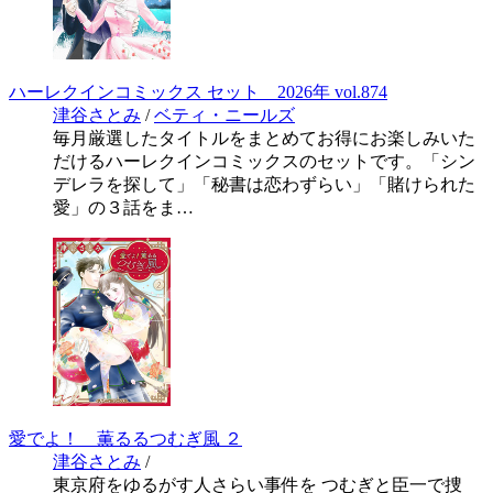
ハーレクインコミックス セット 2026年 vol.874
津谷さとみ
/
ベティ・ニールズ
毎月厳選したタイトルをまとめてお得にお楽しみいた
だけるハーレクインコミックスのセットです。「シン
デレラを探して」「秘書は恋わずらい」「賭けられた
愛」の３話をま…
愛でよ！ 薫るるつむぎ風 ２
津谷さとみ
/
東京府をゆるがす人さらい事件を つむぎと臣一で捜