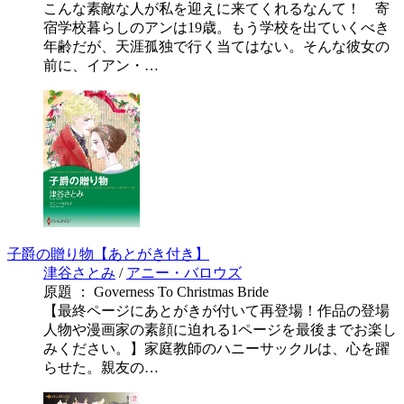
こんな素敵な人が私を迎えに来てくれるなんて！ 寄
宿学校暮らしのアンは19歳。もう学校を出ていくべき
年齢だが、天涯孤独で行く当てはない。そんな彼女の
前に、イアン・…
子爵の贈り物【あとがき付き】
津谷さとみ
/
アニー・バロウズ
原題 ： Governess To Christmas Bride
【最終ページにあとがきが付いて再登場！作品の登場
人物や漫画家の素顔に迫れる1ページを最後までお楽し
みください。】家庭教師のハニーサックルは、心を躍
らせた。親友の…