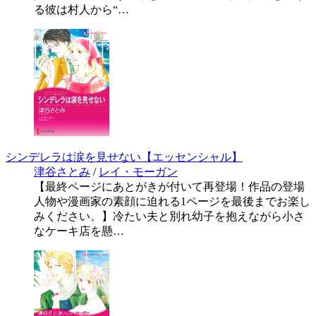
る彼は村人から“…
シンデレラは涙を見せない【エッセンシャル】
津谷さとみ
/
レイ・モーガン
【最終ページにあとがきが付いて再登場！作品の登場
人物や漫画家の素顔に迫れる1ページを最後までお楽し
みください。】冷たい夫と別れ幼子を抱えながら小さ
なケーキ店を懸…