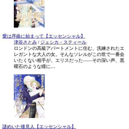
愛は序曲に始まって【エッセンシャル】
津谷さとみ
/
ジェシカ・スティール
ロンドンの高級アパートメントに住む、洗練されたエ
レガントな大人の女。そんなソレルがこの世で一番会
いたくない相手が、エリスだった――その深い声、黒
曜石のような瞳に…
謎めいた後見人【エッセンシャル】