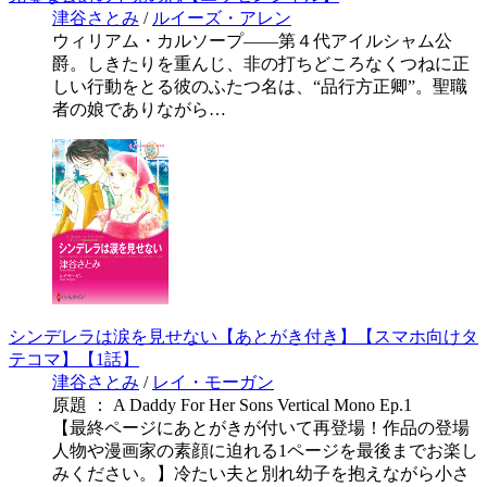
津谷さとみ
/
ルイーズ・アレン
ウィリアム・カルソープ――第４代アイルシャム公
爵。しきたりを重んじ、非の打ちどころなくつねに正
しい行動をとる彼のふたつ名は、“品行方正卿”。聖職
者の娘でありながら…
シンデレラは涙を見せない【あとがき付き】【スマホ向けタ
テコマ】【1話】
津谷さとみ
/
レイ・モーガン
原題 ： A Daddy For Her Sons Vertical Mono Ep.1
【最終ページにあとがきが付いて再登場！作品の登場
人物や漫画家の素顔に迫れる1ページを最後までお楽し
みください。】冷たい夫と別れ幼子を抱えながら小さ