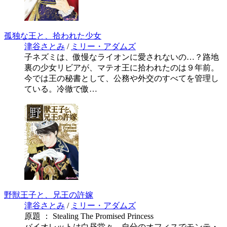
孤独な王と、拾われた少女
津谷さとみ
/
ミリー・アダムズ
子ネズミは、傲慢なライオンに愛されないの…？路地
裏の少女リビアが、マテオ王に拾われたのは９年前。
今では王の秘書として、公務や外交のすべてを管理し
ている。冷徹で傲…
野獣王子と、兄王の許嫁
津谷さとみ
/
ミリー・アダムズ
原題 ： Stealing The Promised Princess
バイオレットは白昼堂々、自分のオフィスでモンテ・