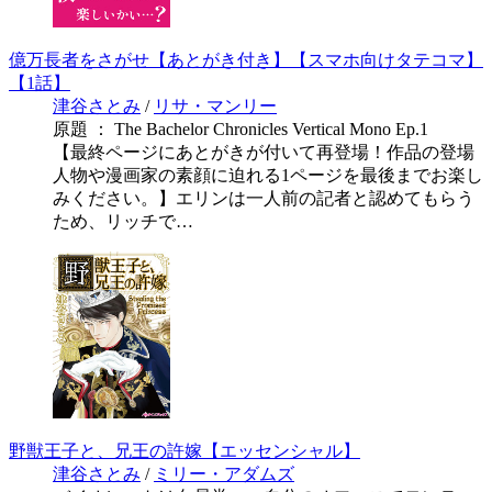
億万長者をさがせ【あとがき付き】【スマホ向けタテコマ】
【1話】
津谷さとみ
/
リサ・マンリー
原題 ： The Bachelor Chronicles Vertical Mono Ep.1
【最終ページにあとがきが付いて再登場！作品の登場
人物や漫画家の素顔に迫れる1ページを最後までお楽し
みください。】エリンは一人前の記者と認めてもらう
ため、リッチで…
野獣王子と、兄王の許嫁【エッセンシャル】
津谷さとみ
/
ミリー・アダムズ