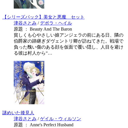
【シリーズパック】美女と悪魔 セット
津谷さとみ
/
デボラ・ヘイル
原題 ： Beauty And The Baron
貧しくも心やさしい娘アンジェラの前にある日、隣の
伯爵家の跡継ぎダヴェントリ卿が訪ねてきた。戦場で
負った醜い傷のある顔を仮面で覆い隠し、人目を避け
る彼は村人から“…
謎めいた後見人
津谷さとみ
/
ゲイル・ウィルソン
原題 ： Anne's Perfect Husband