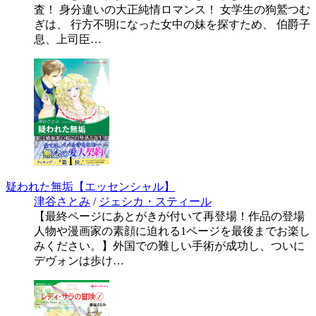
査！ 身分違いの大正純情ロマンス！ 女学生の狗鷲つむ
ぎは、 行方不明になった女中の妹を探すため、 伯爵子
息、上司臣…
疑われた無垢【エッセンシャル】
津谷さとみ
/
ジェシカ・スティール
【最終ページにあとがきが付いて再登場！作品の登場
人物や漫画家の素顔に迫れる1ページを最後までお楽し
みください。】外国での難しい手術が成功し、ついに
デヴォンは歩け…