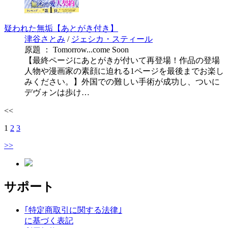
疑われた無垢【あとがき付き】
津谷さとみ
/
ジェシカ・スティール
原題 ： Tomorrow...come Soon
【最終ページにあとがきが付いて再登場！作品の登場
人物や漫画家の素顔に迫れる1ページを最後までお楽し
みください。】外国での難しい手術が成功し、ついに
デヴォンは歩け…
<<
1
2
3
>>
サポート
｢特定商取引に関する法律｣
に基づく表記