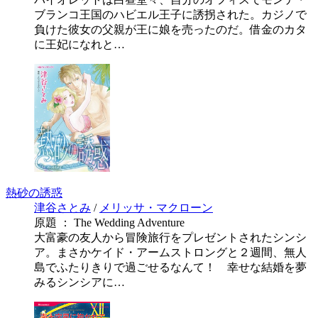
ブランコ王国のハビエル王子に誘拐された。カジノで
負けた彼女の父親が王に娘を売ったのだ。借金のカタ
に王妃になれと…
熱砂の誘惑
津谷さとみ
/
メリッサ・マクローン
原題 ： The Wedding Adventure
大富豪の友人から冒険旅行をプレゼントされたシンシ
ア。まさかケイド・アームストロングと２週間、無人
島でふたりきりで過ごせるなんて！ 幸せな結婚を夢
みるシンシアに…