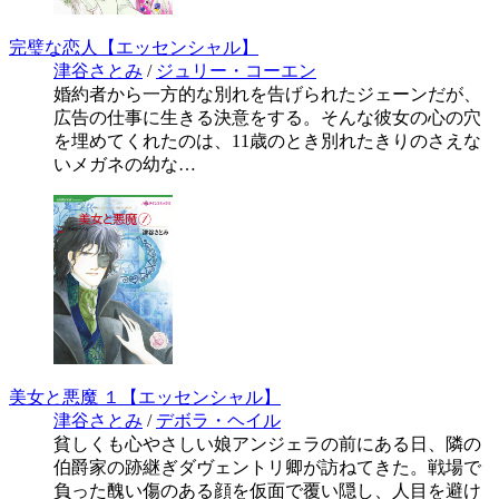
完璧な恋人【エッセンシャル】
津谷さとみ
/
ジュリー・コーエン
婚約者から一方的な別れを告げられたジェーンだが、
広告の仕事に生きる決意をする。そんな彼女の心の穴
を埋めてくれたのは、11歳のとき別れたきりのさえな
いメガネの幼な…
美女と悪魔 １【エッセンシャル】
津谷さとみ
/
デボラ・ヘイル
貧しくも心やさしい娘アンジェラの前にある日、隣の
伯爵家の跡継ぎダヴェントリ卿が訪ねてきた。戦場で
負った醜い傷のある顔を仮面で覆い隠し、人目を避け