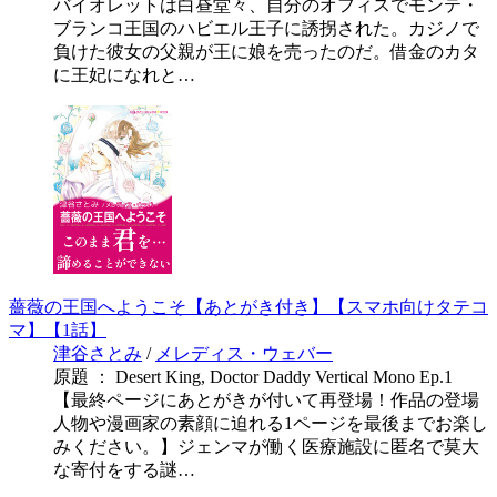
バイオレットは白昼堂々、自分のオフィスでモンテ・
ブランコ王国のハビエル王子に誘拐された。カジノで
負けた彼女の父親が王に娘を売ったのだ。借金のカタ
に王妃になれと…
薔薇の王国へようこそ【あとがき付き】【スマホ向けタテコ
マ】【1話】
津谷さとみ
/
メレディス・ウェバー
原題 ： Desert King, Doctor Daddy Vertical Mono Ep.1
【最終ページにあとがきが付いて再登場！作品の登場
人物や漫画家の素顔に迫れる1ページを最後までお楽し
みください。】ジェンマが働く医療施設に匿名で莫大
な寄付をする謎…