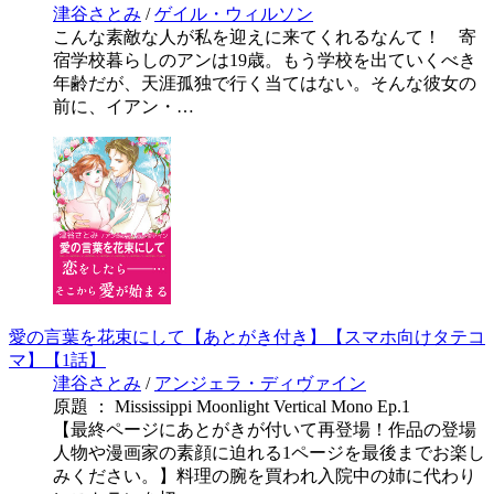
津谷さとみ
/
ゲイル・ウィルソン
こんな素敵な人が私を迎えに来てくれるなんて！ 寄
宿学校暮らしのアンは19歳。もう学校を出ていくべき
年齢だが、天涯孤独で行く当てはない。そんな彼女の
前に、イアン・…
愛の言葉を花束にして【あとがき付き】【スマホ向けタテコ
マ】【1話】
津谷さとみ
/
アンジェラ・ディヴァイン
原題 ： Mississippi Moonlight Vertical Mono Ep.1
【最終ページにあとがきが付いて再登場！作品の登場
人物や漫画家の素顔に迫れる1ページを最後までお楽し
みください。】料理の腕を買われ入院中の姉に代わり