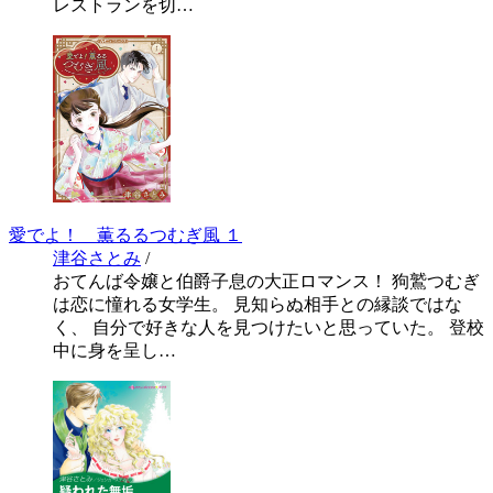
レストランを切…
愛でよ！ 薫るるつむぎ風 １
津谷さとみ
/
おてんば令嬢と伯爵子息の大正ロマンス！ 狗鷲つむぎ
は恋に憧れる女学生。 見知らぬ相手との縁談ではな
く、 自分で好きな人を見つけたいと思っていた。 登校
中に身を呈し…