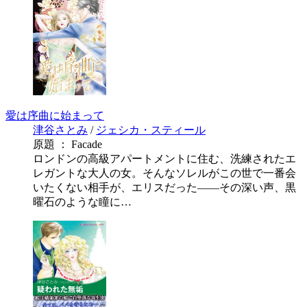
愛は序曲に始まって
津谷さとみ
/
ジェシカ・スティール
原題 ： Facade
ロンドンの高級アパートメントに住む、洗練されたエ
レガントな大人の女。そんなソレルがこの世で一番会
いたくない相手が、エリスだった――その深い声、黒
曜石のような瞳に…