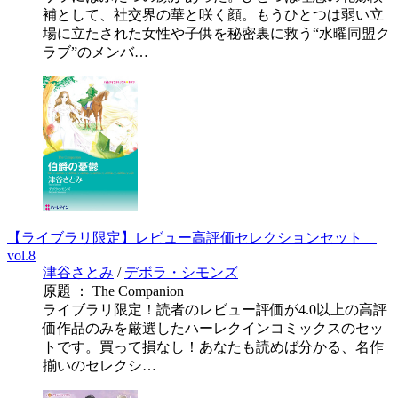
補として、社交界の華と咲く顔。もうひとつは弱い立
場に立たされた女性や子供を秘密裏に救う“水曜同盟ク
ラブ”のメンバ…
【ライブラリ限定】レビュー高評価セレクションセット
vol.8
津谷さとみ
/
デボラ・シモンズ
原題 ： The Companion
ライブラリ限定！読者のレビュー評価が4.0以上の高評
価作品のみを厳選したハーレクインコミックスのセッ
トです。買って損なし！あなたも読めば分かる、名作
揃いのセレクシ…