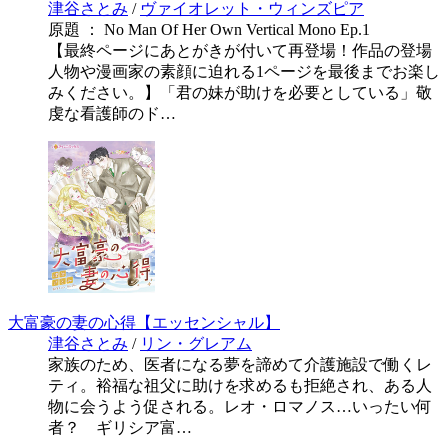
津谷さとみ
/
ヴァイオレット・ウィンズピア
原題 ： No Man Of Her Own Vertical Mono Ep.1
【最終ページにあとがきが付いて再登場！作品の登場
人物や漫画家の素顔に迫れる1ページを最後までお楽し
みください。】「君の妹が助けを必要としている」敬
虔な看護師のド…
大富豪の妻の心得【エッセンシャル】
津谷さとみ
/
リン・グレアム
家族のため、医者になる夢を諦めて介護施設で働くレ
ティ。裕福な祖父に助けを求めるも拒絶され、ある人
物に会うよう促される。レオ・ロマノス…いったい何
者？ ギリシア富…