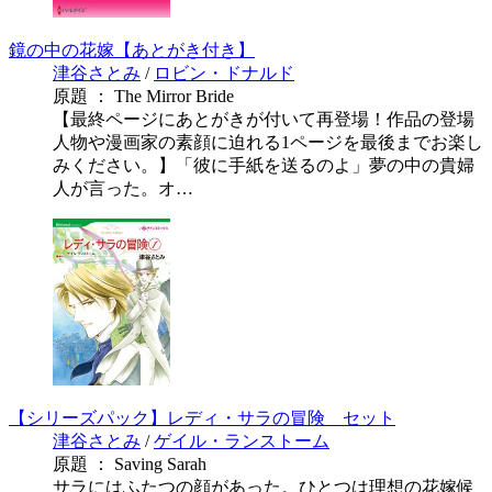
鏡の中の花嫁【あとがき付き】
津谷さとみ
/
ロビン・ドナルド
原題 ： The Mirror Bride
【最終ページにあとがきが付いて再登場！作品の登場
人物や漫画家の素顔に迫れる1ページを最後までお楽し
みください。】「彼に手紙を送るのよ」夢の中の貴婦
人が言った。オ…
【シリーズパック】レディ・サラの冒険 セット
津谷さとみ
/
ゲイル・ランストーム
原題 ： Saving Sarah
サラにはふたつの顔があった。ひとつは理想の花嫁候