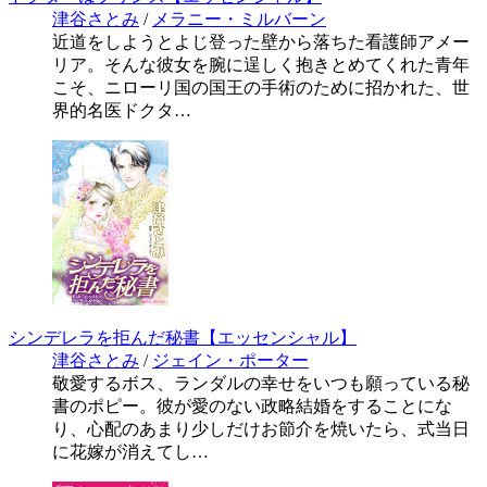
津谷さとみ
/
メラニー・ミルバーン
近道をしようとよじ登った壁から落ちた看護師アメー
リア。そんな彼女を腕に逞しく抱きとめてくれた青年
こそ、ニローリ国の国王の手術のために招かれた、世
界的名医ドクタ…
シンデレラを拒んだ秘書【エッセンシャル】
津谷さとみ
/
ジェイン・ポーター
敬愛するボス、ランダルの幸せをいつも願っている秘
書のポピー。彼が愛のない政略結婚をすることにな
り、心配のあまり少しだけお節介を焼いたら、式当日
に花嫁が消えてし…