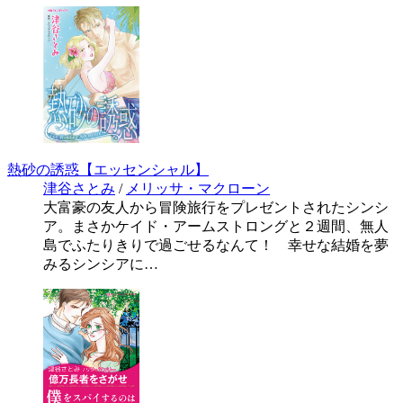
熱砂の誘惑【エッセンシャル】
津谷さとみ
/
メリッサ・マクローン
大富豪の友人から冒険旅行をプレゼントされたシンシ
ア。まさかケイド・アームストロングと２週間、無人
島でふたりきりで過ごせるなんて！ 幸せな結婚を夢
みるシンシアに…