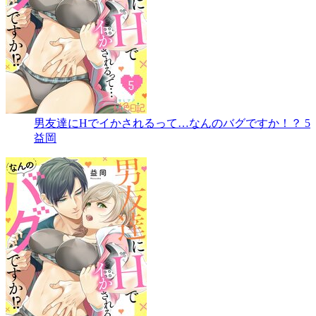
男友達にHでイかされるって…なんのバグですか！？ 5
益岡