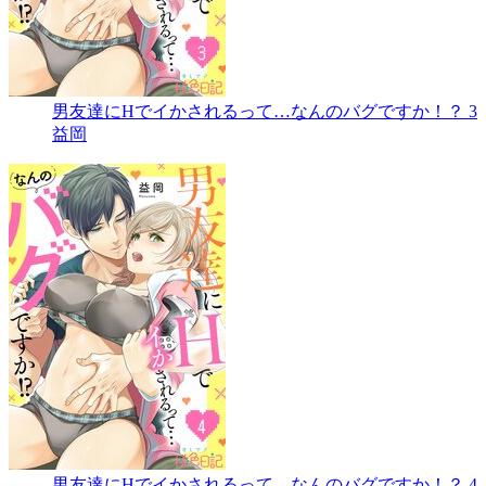
男友達にHでイかされるって…なんのバグですか！？ 3
益岡
男友達にHでイかされるって…なんのバグですか！？ 4