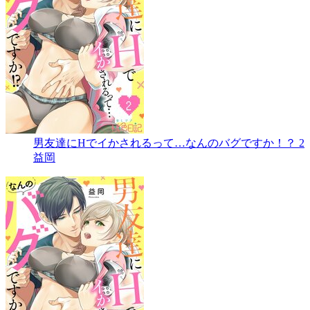
男友達にHでイかされるって…なんのバグですか！？ 2
益岡