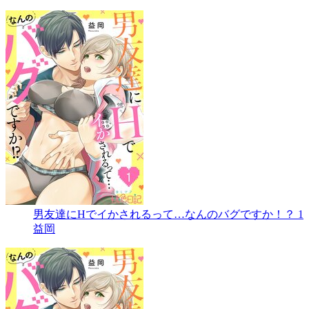
男友達にHでイかされるって…なんのバグですか！？ 1
益岡