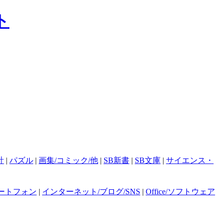
計
|
パズル
|
画集/コミック/他
|
SB新書
|
SB文庫
|
サイエンス・
ートフォン
|
インターネット/ブログ/SNS
|
Office/ソフトウェア