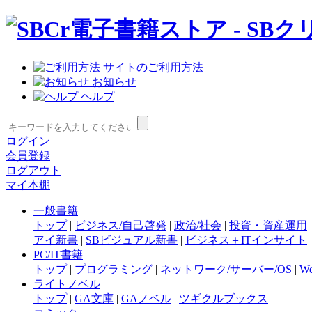
サイトのご利用方法
お知らせ
ヘルプ
ログイン
会員登録
ログアウト
マイ本棚
一般書籍
トップ
|
ビジネス/自己啓発
|
政治/社会
|
投資・資産運用
アイ新書
|
SBビジュアル新書
|
ビジネス＋ITインサイト
PC/IT書籍
トップ
|
プログラミング
|
ネットワーク/サーバー/OS
|
W
ライトノベル
トップ
|
GA文庫
|
GAノベル
|
ツギクルブックス