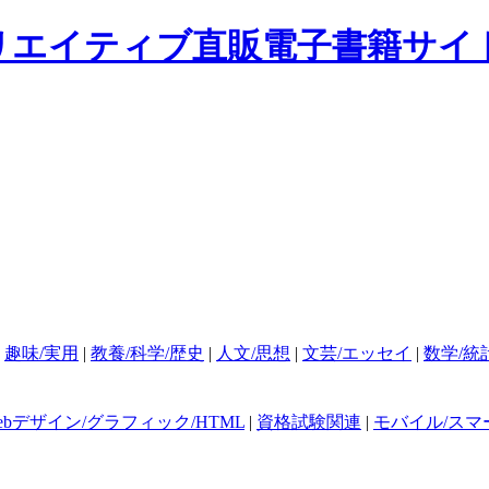
|
趣味/実用
|
教養/科学/歴史
|
人文/思想
|
文芸/エッセイ
|
数学/統
ebデザイン/グラフィック/HTML
|
資格試験関連
|
モバイル/スマ