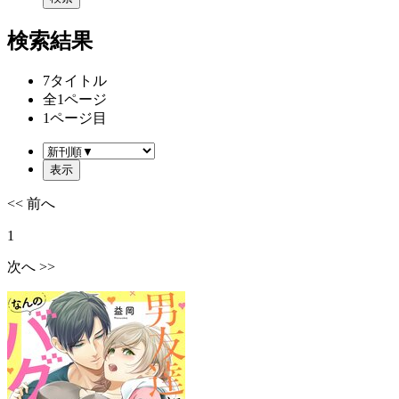
検索結果
7
タイトル
全
1
ページ
1
ページ目
<< 前へ
1
次へ >>