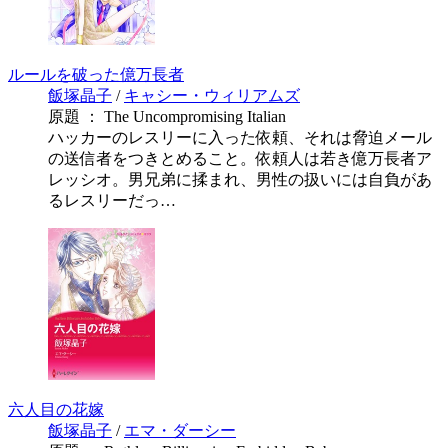
ルールを破った億万長者
飯塚晶子
/
キャシー・ウィリアムズ
原題 ： The Uncompromising Italian
ハッカーのレスリーに入った依頼、それは脅迫メール
の送信者をつきとめること。依頼人は若き億万長者ア
レッシオ。男兄弟に揉まれ、男性の扱いには自負があ
るレスリーだっ…
六人目の花嫁
飯塚晶子
/
エマ・ダーシー