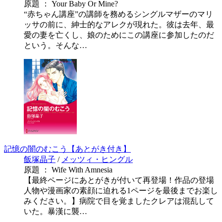
原題 ： Your Baby Or Mine?
“赤ちゃん講座”の講師を務めるシングルマザーのマリ
ッサの前に、紳士的なアレクが現れた。彼は去年、最
愛の妻を亡くし、娘のためにこの講座に参加したのだ
という。そんな…
記憶の闇のむこう【あとがき付き】
飯塚晶子
/
メッツィ・ヒングル
原題 ： Wife With Amnesia
【最終ページにあとがきが付いて再登場！作品の登場
人物や漫画家の素顔に迫れる1ページを最後までお楽し
みください。】病院で目を覚ましたクレアは混乱して
いた。暴漢に襲…