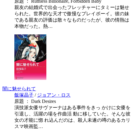
原題 ： Ruthless Billionaire, Forbidden Baby
親友の結婚式で出会ったフレッチャーにタミーは魅せ
られた。世界的な天才で傲慢なプレイボーイ。彼の妹
である親友の評価は散々なものだったが、彼の情熱は
本物だった。熱…
闇に魅せられて
飯塚晶子
/
ジョアン・ロス
原題 ： Dark Desires
演技派女優サヴァーナはある事件をきっ かけに女優を
引退し、活躍の場を作曲活 動に移していた。そんな彼
女の才能に惚 れ込んだのは、殺人未遂の噂のあるカリ
スマ映画監…