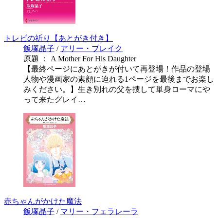
トレビの祈り【あとがき付き】
飯塚晶子
/
アリー・ブレイク
原題 ： A Mother For His Daughter
【最終ページにあとがきが付いて再登場！作品の登場
人物や漫画家の素顔に迫れる1ページを最後までお楽し
みください。】生き別れの父を捜して単身ローマにや
って来たグレイ…
赤ちゃんがかけた魔法
飯塚晶子
/
マリー・フェラレーラ