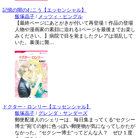
記憶の闇のむこう【エッセンシャル】
飯塚晶子
/
メッツィ・ヒングル
【最終ページにあとがきが付いて再登場！作品の登場
人物や漫画家の素顔に迫れる1ページを最後までお楽し
みください。】病院で目を覚ましたクレアは混乱して
いた。暴漢に襲…
ドクター・ロンリー【エッセンシャル】
飯塚晶子
/
グレンダ・サンダーズ
郵便配達人のシェリーは、毎日集まってくる“セクシー
博士”宛ての妙に色っぽい郵便物が気になってしかたが
なかった。“セクシー博士”ってどんな人？ ぜひ１度