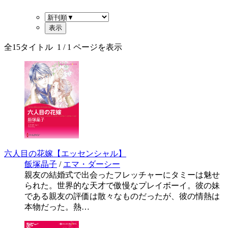
全
15
タイトル
1
/ 1 ページを表示
六人目の花嫁【エッセンシャル】
飯塚晶子
/
エマ・ダーシー
親友の結婚式で出会ったフレッチャーにタミーは魅せ
られた。世界的な天才で傲慢なプレイボーイ。彼の妹
である親友の評価は散々なものだったが、彼の情熱は
本物だった。熱…