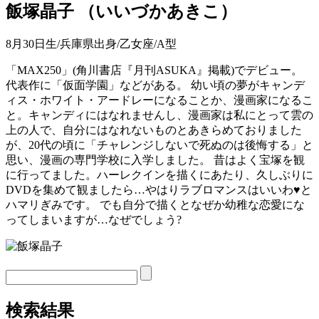
飯塚晶子
（
いいづかあきこ
）
8月30日生/兵庫県出身/乙女座/A型
「MAX250」(角川書店『月刊ASUKA』掲載)でデビュー。
代表作に「仮面学園」などがある。 幼い頃の夢がキャンデ
ィス・ホワイト・アードレーになることか、漫画家になるこ
と。キャンディにはなれませんし、漫画家は私にとって雲の
上の人で、自分にはなれないものとあきらめておりました
が、20代の頃に「チャレンジしないで死ぬのは後悔する」と
思い、漫画の専門学校に入学しました。 昔はよく宝塚を観
に行ってました。ハーレクインを描くにあたり、久しぶりに
DVDを集めて観ましたら…やはりラブロマンスはいいわ♥と
ハマリぎみです。 でも自分で描くとなぜか幼稚な恋愛にな
ってしまいますが…なぜでしょう?
検索結果