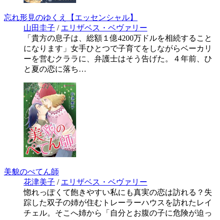
忘れ形見のゆくえ【エッセンシャル】
山田圭子
/
エリザベス・ベヴァリー
「貴方の息子は、総額１億4200万ドルを相続すること
になります」女手ひとつで子育てをしながらベーカリ
ーを営むクララに、弁護士はそう告げた。４年前、ひ
と夏の恋に落ち…
美貌のぺてん師
花津美子
/
エリザベス・ベヴァリー
惚れっぽくて飽きやすい私にも真実の恋は訪れる？失
踪した双子の姉が住むトレーラーハウスを訪れたレイ
チェル。そこへ姉から「自分とお腹の子に危険が迫っ