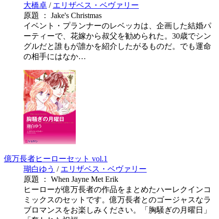
大橋卓
/
エリザベス・ベヴァリー
原題 ： Jake's Christmas
イベント・プランナーのレベッカは、企画した結婚パ
ーティーで、花嫁から叔父を勧められた。30歳でシン
グルだと誰もが誰かを紹介したがるものだ。でも運命
の相手にはなか…
億万長者ヒーローセット vol.1
瑚白ゆう
/
エリザベス・ベヴァリー
原題 ： When Jayne Met Erik
ヒーローが億万長者の作品をまとめたハーレクインコ
ミックスのセットです。億万長者とのゴージャスなラ
ブロマンスをお楽しみください。「胸騒ぎの月曜日」