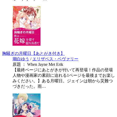
胸騒ぎの月曜日【あとがき付き】
瑚白ゆう
/
エリザベス・ベヴァリー
原題 ： When Jayne Met Erik
【最終ページにあとがきが付いて再登場！作品の登場
人物や漫画家の素顔に迫れる1ページを最後までお楽し
みください。】ある月曜日。ジェインは朝から災難つ
づきだった。雨…