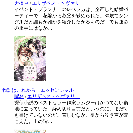
大橋卓
/
エリザベス・ベヴァリー
イベント・プランナーのレベッカは、企画した結婚パ
ーティーで、花嫁から叔父を勧められた。30歳でシン
グルだと誰もが誰かを紹介したがるものだ。でも運命
の相手にはなか…
物語はこれから【エッセンシャル】
曜名
/
エリザベス・ベヴァリー
探偵小説のベストセラー作家ラムジーはかつてない窮
地に立っていた。締め切り目前だというのに、まだ何
も書けていないのだ。苦しむなか、壁から泣き声が聞
こえた。上の階…