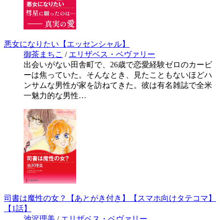
悪女になりたい【エッセンシャル】
御茶まちこ
/
エリザベス・ベヴァリー
出会いがない田舎町で、26歳で恋愛経験ゼロのカービ
ーは焦っていた。そんなとき、見たこともないほどハ
ンサムな男性が家を訪ねてきた。彼は有名雑誌で全米
一魅力的な男性…
司書は魔性の女？【あとがき付き】【スマホ向けタテコマ】
【1話】
池沢理美
/
エリザベス・ベヴァリー