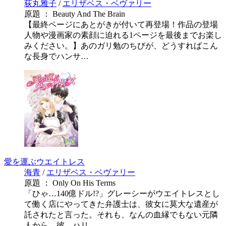
荻丸雅子
/
エリザベス・ベヴァリー
原題 ： Beauty And The Brain
【最終ページにあとがきが付いて再登場！作品の登場
人物や漫画家の素顔に迫れる1ページを最後までお楽し
みください。】あのガリ勉のちびが、どうすればこん
な長身でハンサ…
愛を運ぶウエイトレス
海青
/
エリザベス・ベヴァリー
原題 ： Only On His Terms
「ひゃ…140億ドル!?」グレーシーがウエイトレスとし
て働く店にやってきた弁護士は、彼女に莫大な遺産が
託されたと言った。それも、なんの血縁でもない元隣
人から。彼…ハリ…