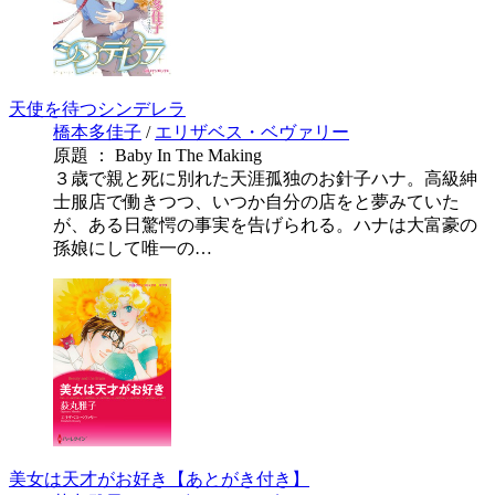
天使を待つシンデレラ
橋本多佳子
/
エリザベス・ベヴァリー
原題 ： Baby In The Making
３歳で親と死に別れた天涯孤独のお針子ハナ。高級紳
士服店で働きつつ、いつか自分の店をと夢みていた
が、ある日驚愕の事実を告げられる。ハナは大富豪の
孫娘にして唯一の…
美女は天才がお好き【あとがき付き】