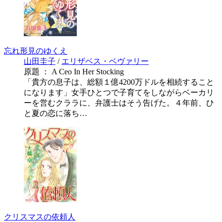
忘れ形見のゆくえ
山田圭子
/
エリザベス・ベヴァリー
原題 ： A Ceo In Her Stocking
「貴方の息子は、総額１億4200万ドルを相続すること
になります」女手ひとつで子育てをしながらベーカリ
ーを営むクララに、弁護士はそう告げた。４年前、ひ
と夏の恋に落ち…
クリスマスの依頼人