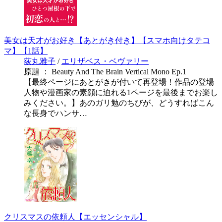
美女は天才がお好き【あとがき付き】【スマホ向けタテコ
マ】【1話】
荻丸雅子
/
エリザベス・ベヴァリー
原題 ： Beauty And The Brain Vertical Mono Ep.1
【最終ページにあとがきが付いて再登場！作品の登場
人物や漫画家の素顔に迫れる1ページを最後までお楽し
みください。】あのガリ勉のちびが、どうすればこん
な長身でハンサ…
クリスマスの依頼人【エッセンシャル】