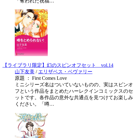
「奪われた祝福…
【ライブラリ限定】幻のスピンオフセット vol.14
山下友美
/
エリザベス・ベヴァリー
原題 ： First Comes Love
ミニシリーズ名はついていないものの、実はスピンオ
フという作品をまとめたハーレクインコミックスのセ
ットです。各作品の意外な共通点を見つけてお楽しみ
ください。「噂…