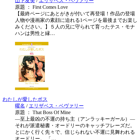
山下友美
/
エリザベス・ベヴァリー
原題 ： First Comes Love
【最終ページにあとがきが付いて再登場！作品の登場
人物や漫画家の素顔に迫れる1ページを最後までお楽し
みください。】５人の兄に守られて育ったテス・モナ
ハンは男性と縁…
わたしが愛したボス
曜名
/
エリザベス・ベヴァリー
原題 ： That Boss Of Mine
―至上最凶の不運の持ち主（アンラッキーガール）―
それが派遣秘書・オードリーのキャッチフレーズだ。
とにかく行く先々で、信じられない不運に見舞われる
オードリー。 「…