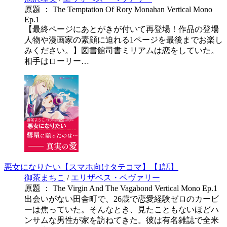
原題 ： The Temptation Of Rory Monahan Vertical Mono
Ep.1
【最終ページにあとがきが付いて再登場！作品の登場
人物や漫画家の素顔に迫れる1ページを最後までお楽し
みください。】図書館司書ミリアムは恋をしていた。
相手はローリー…
悪女になりたい【スマホ向けタテコマ】【1話】
御茶まちこ
/
エリザベス・ベヴァリー
原題 ： The Virgin And The Vagabond Vertical Mono Ep.1
出会いがない田舎町で、26歳で恋愛経験ゼロのカービ
ーは焦っていた。そんなとき、見たこともないほどハ
ンサムな男性が家を訪ねてきた。彼は有名雑誌で全米