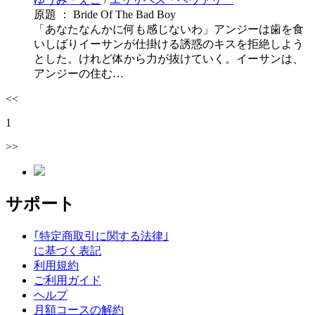
原題 ： Bride Of The Bad Boy
「あなたなんかに何も感じないわ」アンジーは歯を食
いしばりイーサンが仕掛ける誘惑のキスを拒絶しよう
とした。けれど体から力が抜けていく。イーサンは、
アンジーの住む…
<<
1
>>
サポート
｢特定商取引に関する法律｣
に基づく表記
利用規約
ご利用ガイド
ヘルプ
月額コースの解約