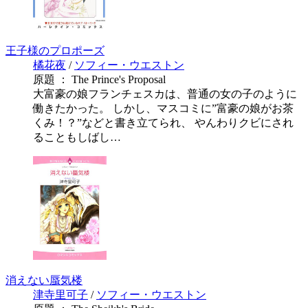
王子様のプロポーズ
橘花夜
/
ソフィー・ウエストン
原題 ： The Prince's Proposal
大富豪の娘フランチェスカは、普通の女の子のように
働きたかった。 しかし、マスコミに”富豪の娘がお茶
くみ！？”などと書き立てられ、 やんわりクビにされ
ることもしばし…
消えない蜃気楼
津寺里可子
/
ソフィー・ウエストン