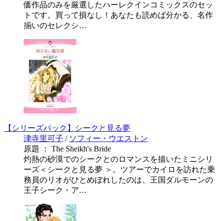
価作品のみを厳選したハーレクインコミックスのセッ
トです。買って損なし！あなたも読めば分かる、名作
揃いのセレクシ…
【シリーズパック】シークと見る夢
津寺里可子
/
ソフィー・ウエストン
原題 ： The Sheikh's Bride
灼熱の砂漠でのシークとのロマンスを描いたミニシリ
ーズ＜シークと見る夢 ＞。ツアーでカイロを訪れた乗
務員のリオがひとめぼれしたのは、王国ダルモーンの
王子シーク・ア…