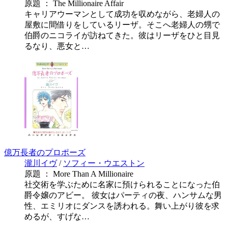
原題 ： The Millionaire Affair
キャリアウーマンとして成功を収めながら、老婦人の
屋敷に間借りをしているリーザ。そこへ老婦人の甥で
伯爵のニコライが訪ねてきた。彼はリーザをひと目見
るなり、悪女と…
億万長者のプロポーズ
瀧川イヴ
/
ソフィー・ウエストン
原題 ： More Than A Millionaire
社交術を学ぶために名家に預けられることになった伯
爵令嬢のアビー。 彼女はパーティの夜、ハンサムな男
性、エミリオにダンスを誘われる。舞い上がり彼を求
めるが、すげな…