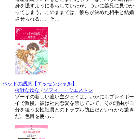
身を隠すように暮らしていたが、ついに義兄に見つか
ってしまう。このままでは、彼らが決めた相手と結婚
させられる…。そ…
ベッドの誘惑【エッセンシャル】
桜野なゆな
/
ソフィー・ウエストン
ゾーイの新しい雇い主ジェイは、いかにもプレイボー
イで傲慢。彼は社内恋愛を禁じていて、その理由が自
分を狙う女性社員とのトラブル防止だというから驚き
だ。色目を使っ…