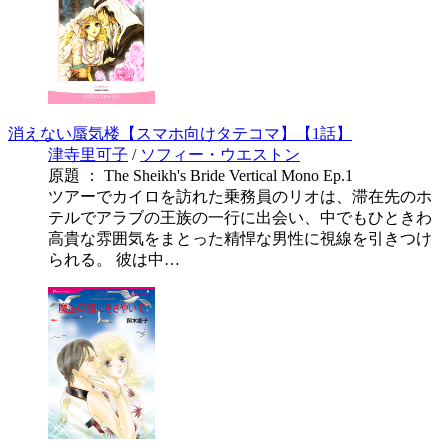
消えない蜃気楼【スマホ向けタテコマ】【1話】
津寺里可子
/
ソフィー・ウエストン
原題 ： The Sheikh's Bride Vertical Mono Ep.1
ツアーでカイロを訪れた乗務員のリオは、滞在先のホ
テルでアラブの王族の一行に出会い、中でもひときわ
高貴な雰囲気をまとった精悍な男性に視線を引きつけ
られる。 彼は中…