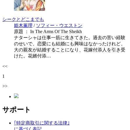
シークとどこまでも
姫木薫理
/
ソフィー・ウエストン
原題 ： In The Arms Of The Sheikh
ナターシャは仕事一筋に生きてきた。過去の苦い経験
のせいで、恋愛にも結婚にも興味はなかったけれど、
大の親友が結婚することになり、花嫁付添人を引き受
けた。花婿付添…
<<
1
>>
サポート
｢特定商取引に関する法律｣
に基づく表記