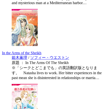
and mysterious man at a Mediterranean harbor…
In the Arms of the Sheikh
姫木薫理
/
ソフィー・ウエストン
原題 ： In The Arms Of The Sheikh
※「シークとどこまでも」の英語翻訳版となりま
す。 Natasha lives to work. Her bitter experiences in the
past mean she is disinterested in relationships or marria…