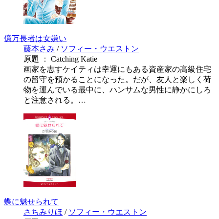
億万長者は女嫌い
藤本さみ
/
ソフィー・ウエストン
原題 ： Catching Katie
画家を志すケイティは幸運にもある資産家の高級住宅
の留守を預かることになった。だが、友人と楽しく荷
物を運んでいる最中に、ハンサムな男性に静かにしろ
と注意される。…
蝶に魅せられて
さちみりほ
/
ソフィー・ウエストン