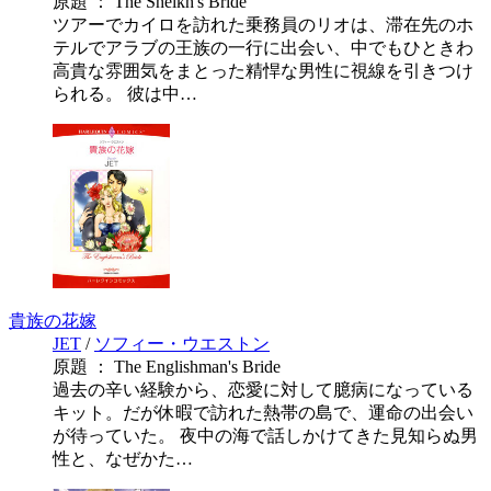
原題 ： The Sheikh's Bride
ツアーでカイロを訪れた乗務員のリオは、滞在先のホ
テルでアラブの王族の一行に出会い、中でもひときわ
高貴な雰囲気をまとった精悍な男性に視線を引きつけ
られる。 彼は中…
貴族の花嫁
JET
/
ソフィー・ウエストン
原題 ： The Englishman's Bride
過去の辛い経験から、恋愛に対して臆病になっている
キット。だが休暇で訪れた熱帯の島で、運命の出会い
が待っていた。 夜中の海で話しかけてきた見知らぬ男
性と、なぜかた…