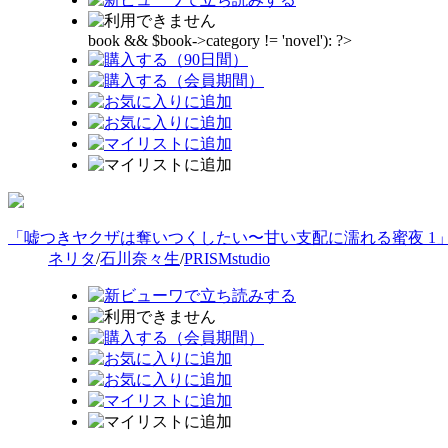
book && $book->category != 'novel'): ?>
「嘘つきヤクザは奪いつくしたい〜甘い支配に濡れる蜜夜 1
ネリタ
/
石川奈々生
/
PRISMstudio