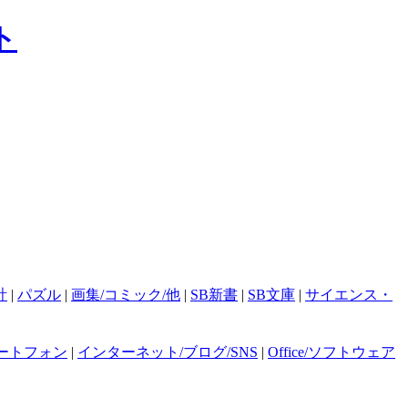
計
|
パズル
|
画集/コミック/他
|
SB新書
|
SB文庫
|
サイエンス・
ートフォン
|
インターネット/ブログ/SNS
|
Office/ソフトウェア