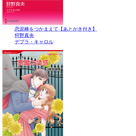
恋泥棒をつかまえて【あとがき付き】
狩野真央
デブラ・キャロル