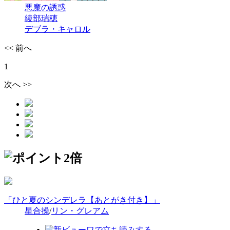
悪魔の誘惑
綾部瑞穂
デブラ・キャロル
<< 前へ
1
次へ >>
「ひと夏のシンデレラ【あとがき付き】」
星合操
/
リン・グレアム