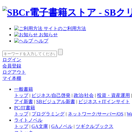
サイトのご利用方法
お知らせ
ヘルプ
ログイン
会員登録
ログアウト
マイ本棚
一般書籍
トップ
|
ビジネス/自己啓発
|
政治/社会
|
投資・資産運用
アイ新書
|
SBビジュアル新書
|
ビジネス＋ITインサイト
PC/IT書籍
トップ
|
プログラミング
|
ネットワーク/サーバー/OS
|
W
ライトノベル
トップ
|
GA文庫
|
GAノベル
|
ツギクルブックス