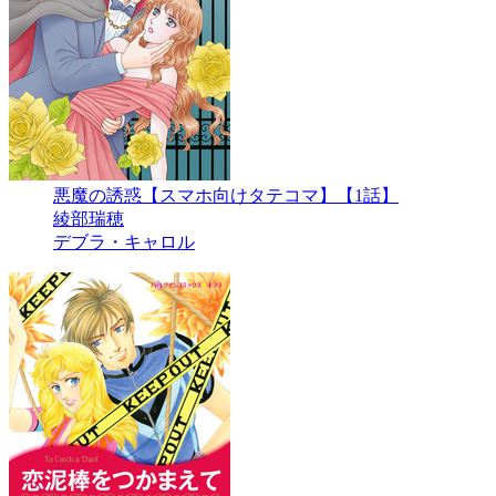
悪魔の誘惑【スマホ向けタテコマ】【1話】
綾部瑞穂
デブラ・キャロル