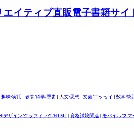
|
趣味/実用
|
教養/科学/歴史
|
人文/思想
|
文芸/エッセイ
|
数学/統
ebデザイン/グラフィック/HTML
|
資格試験関連
|
モバイル/スマ