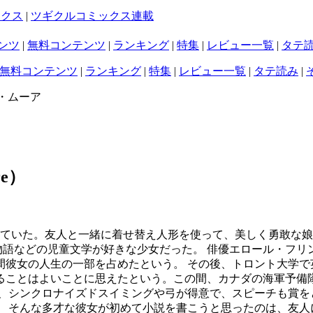
ックス
|
ツギクルコミックス連載
ンツ
|
無料コンテンツ
|
ランキング
|
特集
|
レビュー一覧
|
タテ
無料コンテンツ
|
ランキング
|
特集
|
レビュー一覧
|
タテ読み
|
・ムーア
e
）
ていた。友人と一緒に着せ替え人形を使って、美しく勇敢な娘
国物語などの児童文学が好きな少女だった。 俳優エロール・フ
間彼女の人生の一部を占めたという。 その後、トロント大学で
ることはよいことに思えたという。この間、カナダの海軍予備
他、シンクロナイズドスイミングや弓が得意で、スピーチも賞を
。 そんな多才な彼女が初めて小説を書こうと思ったのは、友人