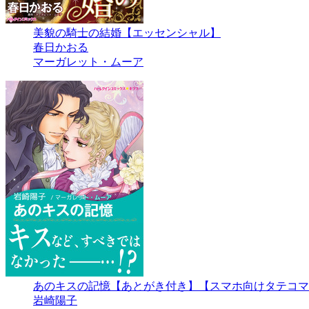
美貌の騎士の結婚【エッセンシャル】
春日かおる
マーガレット・ムーア
あのキスの記憶【あとがき付き】【スマホ向けタテコマ
岩崎陽子