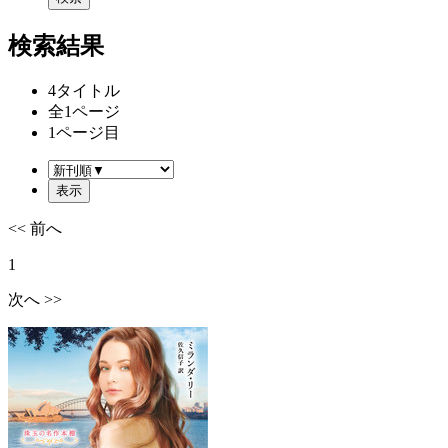
検索結果
4
タイトル
全
1
ページ
1
ページ目
<< 前へ
1
次へ >>