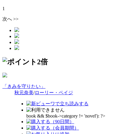
1
次へ >>
「きみを守りたい」
秋元奈美
/
ローリー・ペイジ
book && $book->category != 'novel'): ?>