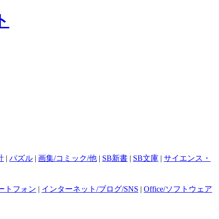
計
|
パズル
|
画集/コミック/他
|
SB新書
|
SB文庫
|
サイエンス・
ートフォン
|
インターネット/ブログ/SNS
|
Office/ソフトウェア