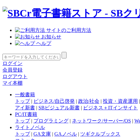
サイトのご利用方法
お知らせ
ヘルプ
ログイン
会員登録
ログアウト
マイ本棚
一般書籍
トップ
|
ビジネス/自己啓発
|
政治/社会
|
投資・資産運用
アイ新書
|
SBビジュアル新書
|
ビジネス＋ITインサイト
PC/IT書籍
トップ
|
プログラミング
|
ネットワーク/サーバー/OS
|
W
ライトノベル
トップ
|
GA文庫
|
GAノベル
|
ツギクルブックス