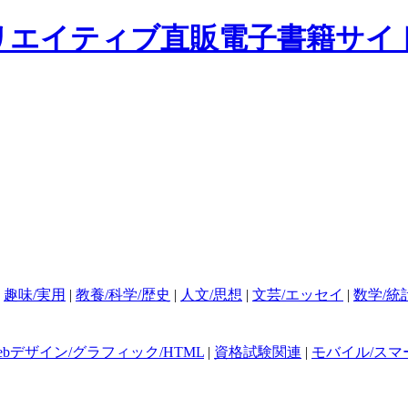
|
趣味/実用
|
教養/科学/歴史
|
人文/思想
|
文芸/エッセイ
|
数学/統
ebデザイン/グラフィック/HTML
|
資格試験関連
|
モバイル/スマ