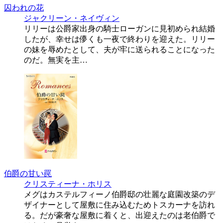
囚われの花
ジャクリーン・ネイヴィン
リリーは公爵家出身の騎士ローガンに見初められ結婚
したが、幸せは儚くも一夜で終わりを迎えた。リリー
の妹を辱めたとして、夫が牢に送られることになった
のだ。無実を主…
伯爵の甘い罠
クリスティーナ・ホリス
メグはカステルフィーノ伯爵邸の壮麗な庭園改築のデ
ザイナーとして屋敷に住み込むためトスカーナを訪れ
る。だが豪奢な屋敷に着くと、出迎えたのは老伯爵で