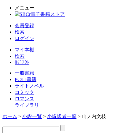
メニュー
会員登録
検索
ログイン
マイ本棚
検索
ﾛｸﾞｱｳﾄ
一般書籍
PC/IT書籍
ライトノベル
コミック
ロマンス
ライブラリ
ホーム
>
小説一覧
>
小説訳者一覧
> 山ノ内文枝