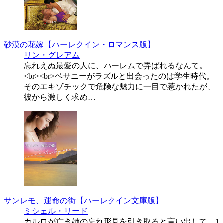
砂漠の花嫁【ハーレクイン・ロマンス版】
リン・グレアム
忘れえぬ最愛の人に、ハーレムで弄ばれるなんて。
<br><br>ベサニーがラズルと出会ったのは学生時代。
そのエキゾチックで危険な魅力に一目で惹かれたが、
彼から激しく求め…
サンレモ、運命の街【ハーレクイン文庫版】
ミシェル・リード
カルロが亡き姉の忘れ形見を引き取ると言い出して、1