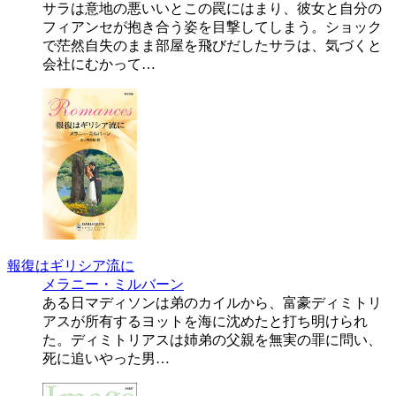
サラは意地の悪いいとこの罠にはまり、彼女と自分の
フィアンセが抱き合う姿を目撃してしまう。ショック
で茫然自失のまま部屋を飛びだしたサラは、気づくと
会社にむかって…
報復はギリシア流に
メラニー・ミルバーン
ある日マディソンは弟のカイルから、富豪ディミトリ
アスが所有するヨットを海に沈めたと打ち明けられ
た。ディミトリアスは姉弟の父親を無実の罪に問い、
死に追いやった男…