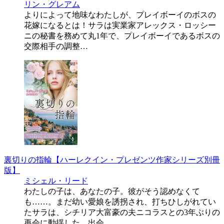
リン・グレアム
よりによって地味なわたしが、プレイボーイのボスの
花嫁になるとは！サラは実業家アレックス・ロッシー
ニの秘書を務めて丸1年で、プレイボーイであるボスの
交際相手の調整…
裏切りの指輪【ハーレクイン・プレゼンツ作家シリーズ別冊
版】
ミシェル・リード
わたしの子は、あなたの子。彼がそう認めなくて
も……。まだ幼い愛娘を誘拐され、打ちひしがれてい
たサラは、シチリア大富豪の夫ニコラスとの3年ぶりの
再会に動揺した。出会…