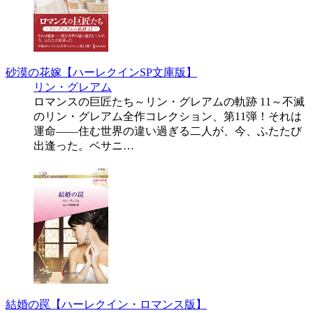
砂漠の花嫁【ハーレクインSP文庫版】
リン・グレアム
ロマンスの巨匠たち～リン・グレアムの軌跡 11～不滅
のリン・グレアム全作コレクション、第11弾！それは
運命――住む世界の違い過ぎる二人が、今、ふたたび
出逢った。ベサニ…
結婚の罠【ハーレクイン・ロマンス版】