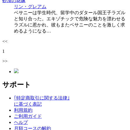
砂漠の花嫁
リン・グレアム
ベサニーは学生時代、留学中のダタール国王子ラズル
と知り合った。エキゾチックで危険な魅力を漂わせる
ラズルに惹かれ、彼もまたベサニーのことを激しく求
めるようになる…
<<
1
>>
サポート
｢特定商取引に関する法律｣
に基づく表記
利用規約
ご利用ガイド
ヘルプ
月額コースの解約