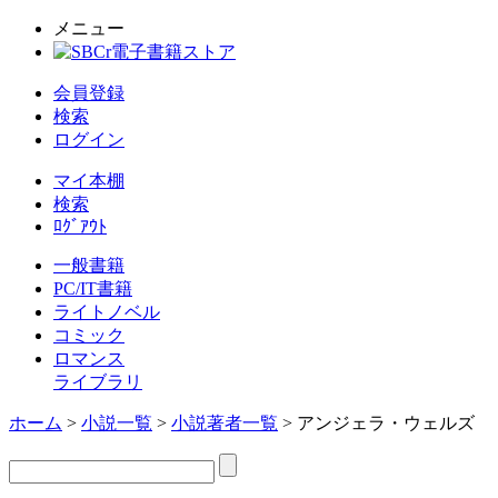
メニュー
会員登録
検索
ログイン
マイ本棚
検索
ﾛｸﾞｱｳﾄ
一般書籍
PC/IT書籍
ライトノベル
コミック
ロマンス
ライブラリ
ホーム
>
小説一覧
>
小説著者一覧
> アンジェラ・ウェルズ