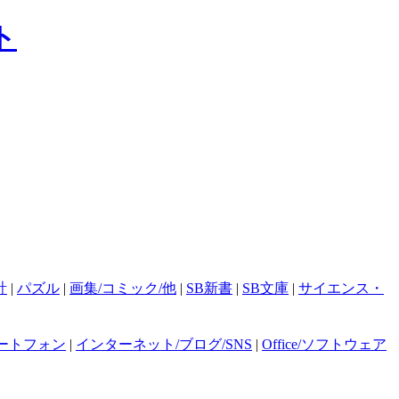
計
|
パズル
|
画集/コミック/他
|
SB新書
|
SB文庫
|
サイエンス・
ートフォン
|
インターネット/ブログ/SNS
|
Office/ソフトウェア