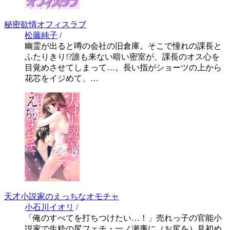
秘密欲情オフィスラブ
松藤純子
/
幽霊が出ると噂の会社の旧倉庫。そこで憧れの課長と
ふたりきり!?誰も来ない暗い密室が、課長のオス心を
目覚めさせてしまって…。長い指がショーツの上から
花芯をイジめて、…
天才小説家のえっちなオモチャ
小石川イオリ
/
「俺のすべてを打ちつけたい…！」売れっ子の官能小
説家で生粋の尻フェチ・一ノ瀬廉に（お尻を）見初め