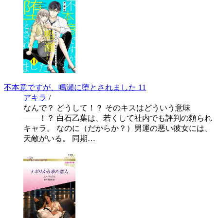
不本意ですが、鳴瀬に堕とされました 11
アキラ
/
なんで？ どうして！？ そのキスはどういう意味
――！？ 白石乙葉は、若くして社内でも評判の頼られ
キャラ。 なのに（だからか？）男運の悪い彼女には、
天敵がいる。 同期…