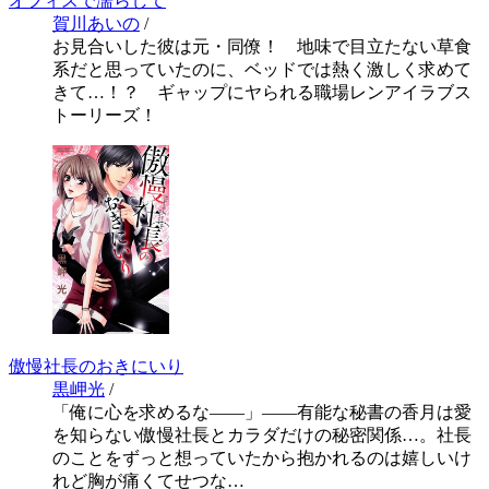
オフィスで濡らして
賀川あいの
/
お見合いした彼は元・同僚！ 地味で目立たない草食
系だと思っていたのに、ベッドでは熱く激しく求めて
きて…！？ ギャップにヤられる職場レンアイラブス
トーリーズ！
傲慢社長のおきにいり
黒岬光
/
「俺に心を求めるな――」――有能な秘書の香月は愛
を知らない傲慢社長とカラダだけの秘密関係…。社長
のことをずっと想っていたから抱かれるのは嬉しいけ
れど胸が痛くてせつな…