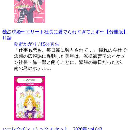
独占求婚〜エリート社長に愛でられすぎてます〜【分冊版】
11話
朔野かがり
/
桜羽真央
「仕事も恋も、毎日彼に独占されて…」 憧れの会社で
念願の広報課に異動した美星は、俺様御曹司のイケメ
ン社長・昴一郎と働くことに。緊張の毎日だったが、
南の島のホテル…
ハーレクインコミックス セット 2026年 vol.843