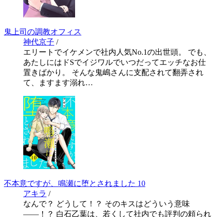
鬼上司の調教オフィス
神代京子
/
エリートでイケメンで社内人気No.1の出世頭。 でも、
あたしにはドSでイジワルでいつだってエッチなお仕
置きばかり。 そんな鬼嶋さんに支配されて翻弄され
て、ますます溺れ…
不本意ですが、鳴瀬に堕とされました 10
アキラ
/
なんで？ どうして！？ そのキスはどういう意味
――！？ 白石乙葉は、若くして社内でも評判の頼られ