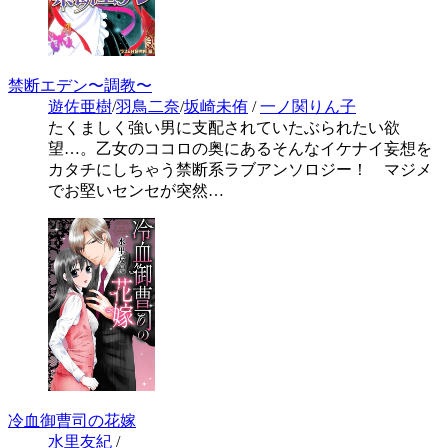
禁断エデン〜調教〜
遊佐亜樹
/
羽鳥二奈
/
坂崎未侑
/
一ノ関りん子
たくましく強い男に支配されていたぶられたい欲
望…。乙女のココロの奥にあるそんなイケナイ妄想を
カタチにしちゃう禁断系ラブアンソロジー！ マジメ
でお堅いセンセが突然…
冷血御曹司の花嫁
水里友紀
/