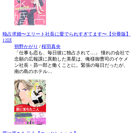
独占求婚〜エリート社長に愛でられすぎてます〜【分冊版】
12話
朔野かがり
/
桜羽真央
「仕事も恋も、毎日彼に独占されて…」 憧れの会社で
念願の広報課に異動した美星は、俺様御曹司のイケメ
ン社長・昴一郎と働くことに。緊張の毎日だったが、
南の島のホテル…