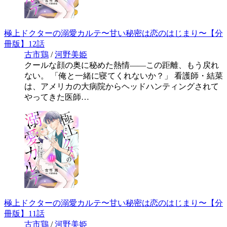
極上ドクターの溺愛カルテ〜甘い秘密は恋のはじまり〜【分
冊版】12話
古市鶏
/
河野美姫
クールな顔の奥に秘めた熱情――この距離、もう戻れ
ない。 「俺と一緒に寝てくれないか？」 看護師・結菜
は、アメリカの大病院からヘッドハンティングされて
やってきた医師…
極上ドクターの溺愛カルテ〜甘い秘密は恋のはじまり〜【分
冊版】11話
古市鶏
/
河野美姫