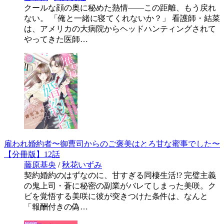
クールな顔の奥に秘めた熱情――この距離、もう戻れ
ない。 「俺と一緒に寝てくれないか？」 看護師・結菜
は、アメリカの大病院からヘッドハンティングされて
やってきた医師…
雇われ婚約者〜御曹司からのご褒美はとろ甘な蜜事でした〜
【分冊版】12話
藤原基央
/
秋花いずみ
契約婚約のはずなのに、甘すぎる同棲生活!? 完璧主義
の鬼上司・蒼に秘密の副業がバレてしまった美咲。ク
ビを覚悟する美咲に彼が突きつけた条件は、なんと
「報酬付きの偽…