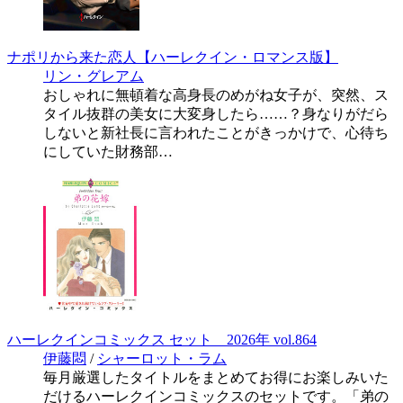
ナポリから来た恋人【ハーレクイン・ロマンス版】
リン・グレアム
おしゃれに無頓着な高身長のめがね女子が、突然、ス
タイル抜群の美女に大変身したら……？身なりがだら
しないと新社長に言われたことがきっかけで、心待ち
にしていた財務部…
ハーレクインコミックス セット 2026年 vol.864
伊藤悶
/
シャーロット・ラム
毎月厳選したタイトルをまとめてお得にお楽しみいた
だけるハーレクインコミックスのセットです。「弟の