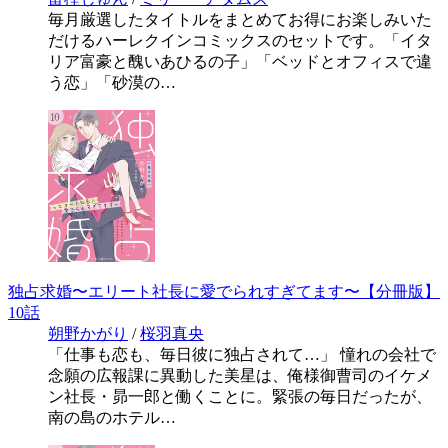
毎月厳選したタイトルをまとめてお得にお楽しみいた
だけるハーレクインコミックスのセットです。「イタ
リア富豪と醜いあひるの子」「ベッドとオフィスで違
う恋」「砂漠の…
独占求婚〜エリート社長に愛でられすぎてます〜【分冊版】
10話
朔野かがり
/
桜羽真央
「仕事も恋も、毎日彼に独占されて…」 憧れの会社で
念願の広報課に異動した美星は、俺様御曹司のイケメ
ン社長・昴一郎と働くことに。緊張の毎日だったが、
南の島のホテル…