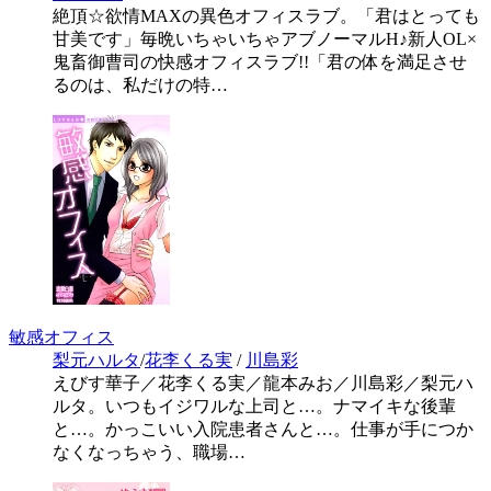
絶頂☆欲情MAXの異色オフィスラブ。「君はとっても
甘美です」毎晩いちゃいちゃアブノーマルH♪新人OL×
鬼畜御曹司の快感オフィスラブ!!「君の体を満足させ
るのは、私だけの特…
敏感オフィス
梨元ハルタ
/
花李くる実
/
川島彩
えびす華子／花李くる実／龍本みお／川島彩／梨元ハ
ルタ。いつもイジワルな上司と…。ナマイキな後輩
と…。かっこいい入院患者さんと…。仕事が手につか
なくなっちゃう、職場…