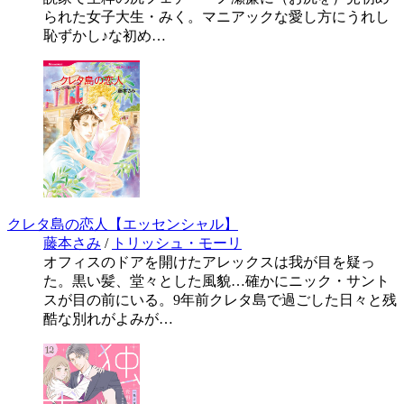
られた女子大生・みく。マニアックな愛し方にうれし
恥ずかし♪な初め…
クレタ島の恋人【エッセンシャル】
藤本さみ
/
トリッシュ・モーリ
オフィスのドアを開けたアレックスは我が目を疑っ
た。黒い髪、堂々とした風貌…確かにニック・サント
スが目の前にいる。9年前クレタ島で過ごした日々と残
酷な別れがよみが…