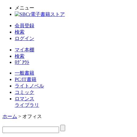
メニュー
会員登録
検索
ログイン
マイ本棚
検索
ﾛｸﾞｱｳﾄ
一般書籍
PC/IT書籍
ライトノベル
コミック
ロマンス
ライブラリ
ホーム
> オフィス