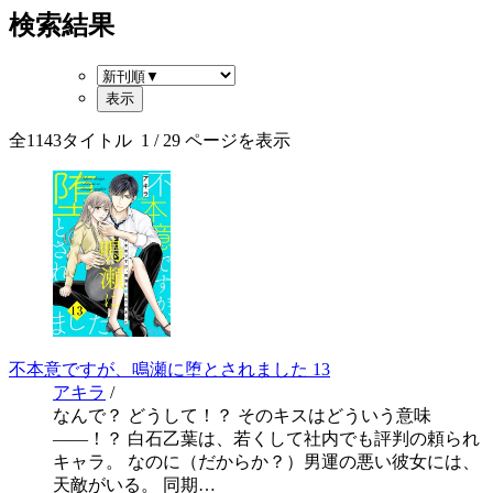
検索結果
全
1143
タイトル
1
/ 29 ページを表示
不本意ですが、鳴瀬に堕とされました 13
アキラ
/
なんで？ どうして！？ そのキスはどういう意味
――！？ 白石乙葉は、若くして社内でも評判の頼られ
キャラ。 なのに（だからか？）男運の悪い彼女には、
天敵がいる。 同期…