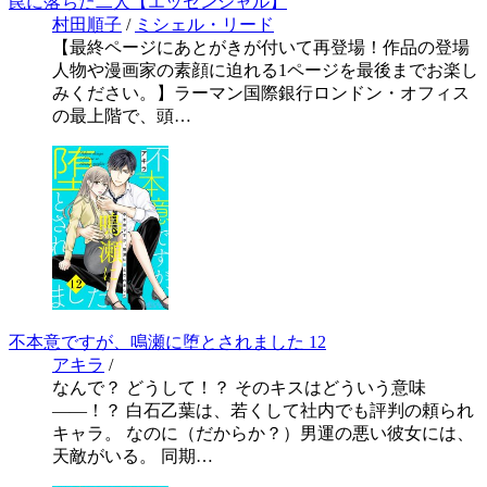
罠に落ちた二人【エッセンシャル】
村田順子
/
ミシェル・リード
【最終ページにあとがきが付いて再登場！作品の登場
人物や漫画家の素顔に迫れる1ページを最後までお楽し
みください。】ラーマン国際銀行ロンドン・オフィス
の最上階で、頭…
不本意ですが、鳴瀬に堕とされました 12
アキラ
/
なんで？ どうして！？ そのキスはどういう意味
――！？ 白石乙葉は、若くして社内でも評判の頼られ
キャラ。 なのに（だからか？）男運の悪い彼女には、
天敵がいる。 同期…