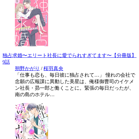
独占求婚〜エリート社長に愛でられすぎてます〜【分冊版】
9話
朔野かがり
/
桜羽真央
「仕事も恋も、毎日彼に独占されて…」 憧れの会社で
念願の広報課に異動した美星は、俺様御曹司のイケメ
ン社長・昴一郎と働くことに。緊張の毎日だったが、
南の島のホテル…