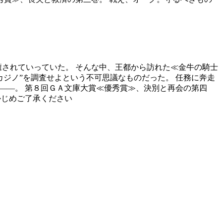
癒されていっていた。 そんな中、王都から訪れた≪金牛の騎士
ジノ”を調査せよという不可思議なものだった。 任務に奔走
――。 第８回ＧＡ文庫大賞≪優秀賞≫、決別と再会の第四
かじめご了承ください