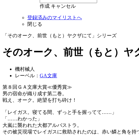
作成
キャンセル
登録済みのマイリストへ
閉じる
「そのオーク、前世（もと）ヤクザにて」シリーズ
そのオーク、前世（もと）ヤ
機村械人
レーベル：
GA文庫
第８回ＧＡ文庫大賞≪優秀賞≫
男の宿命が織り成す第二巻。
戦え、オーク。絶望を打ち砕け！
「レイガス。寝てる間、ずっと手を握ってて……」
「……わかった」
大嵐に襲われた大都アルバストラ。
その被災現場でレイガスに救助されたのは、赤い鱗と角を持