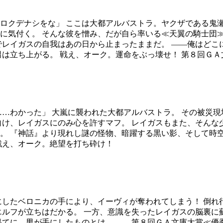
ロクデナシをな」 ここは大都アルバストラ。ヤクザである鬼
に気付く。 そんな彼を憎み、だが自ら率いる≪天翼の騎士団
でレイガスの自我はあの日から止まったままだ。 ――俺はどこ
男は立ち上がる。 戦え、オーク。運命をぶっ壊せ！ 第８回Ｇ
……わかった」 大嵐に襲われた大都アルバストラ。 その被災
向け、レイガスにのみ心を許すマフ。 レイガスもまた、そんな
。 『神話』より現れし謎の怪物、暗躍する黒い影、そして時
戦え、オーク。絶望を打ち砕け！
にしたベロニカの手により、イーヴィが奪われてしまう！ 倒
エルフが立ちはだかる。 一方、意識を失ったレイガスの脳裏に
果てに、男が手にしたものとは――。 第８回ＧＡ文庫大賞≪優