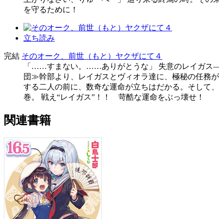
を守るために！
立ち読み
完結
そのオーク、前世（もと）ヤクザにて４
「……すまない。……ありがとうな」 失意のレイガス
団≫幹部より、レイガスとヴィオラ達に、極秘の任務が
する二人の前に、数奇な運命が立ちはだかる。そして、
巻。 戦え“レイガス”！！ 苛酷な運命をぶっ壊せ！
関連書籍