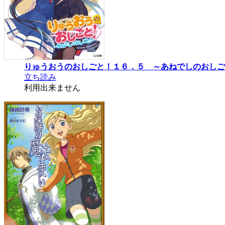
りゅうおうのおしごと！１６．５ ～あねでしのおしご
立ち読み
利用出来ません