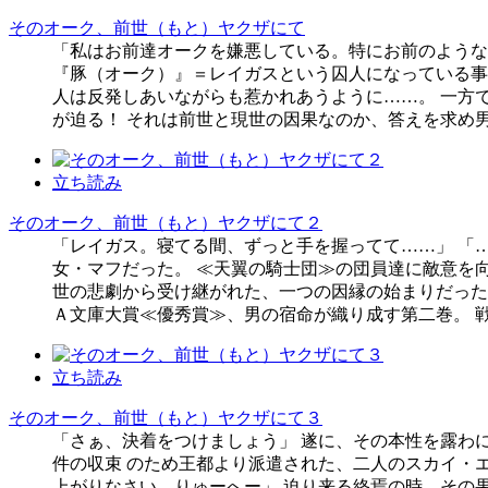
そのオーク、前世（もと）ヤクザにて
「私はお前達オークを嫌悪している。特にお前のような
『豚（オーク）』＝レイガスという囚人になっている事
人は反発しあいながらも惹かれあうように……。 一方
が迫る！ それは前世と現世の因果なのか、答えを求め
立ち読み
そのオーク、前世（もと）ヤクザにて２
「レイガス。寝てる間、ずっと手を握ってて……」 「
女・マフだった。 ≪天翼の騎士団≫の団員達に敵意を
世の悲劇から受け継がれた、一つの因縁の始まりだった
Ａ文庫大賞≪優秀賞≫、男の宿命が織り成す第二巻。 
立ち読み
そのオーク、前世（もと）ヤクザにて３
「さぁ、決着をつけましょう」 遂に、その本性を露わ
件の収束 のため王都より派遣された、二人のスカイ・
上がりなさい、りゅーへー」 迫り来る終焉の時。その