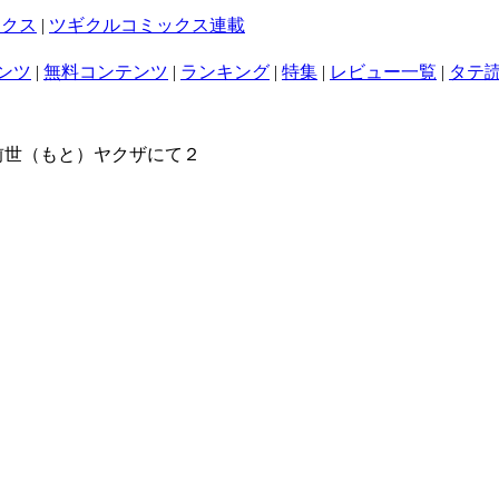
ックス
|
ツギクルコミックス連載
ンツ
|
無料コンテンツ
|
ランキング
|
特集
|
レビュー一覧
|
タテ
前世（もと）ヤクザにて２