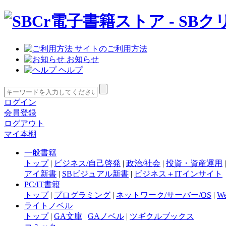
サイトのご利用方法
お知らせ
ヘルプ
ログイン
会員登録
ログアウト
マイ本棚
一般書籍
トップ
|
ビジネス/自己啓発
|
政治/社会
|
投資・資産運用
アイ新書
|
SBビジュアル新書
|
ビジネス＋ITインサイト
PC/IT書籍
トップ
|
プログラミング
|
ネットワーク/サーバー/OS
|
W
ライトノベル
トップ
|
GA文庫
|
GAノベル
|
ツギクルブックス