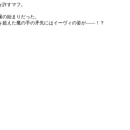
を許すマフ。
。
縁の始まりだった。
を超えた魔の手の矛先にはイーヴィの姿が――！？
。