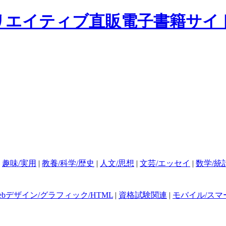
|
趣味/実用
|
教養/科学/歴史
|
人文/思想
|
文芸/エッセイ
|
数学/統
ebデザイン/グラフィック/HTML
|
資格試験関連
|
モバイル/スマ