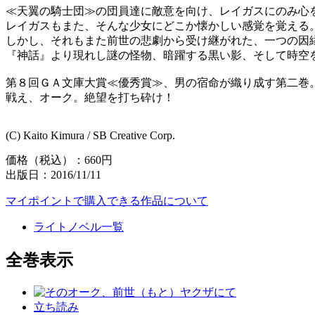
≪天翼の騎士団≫の団員達に敵意を向け、レイガスにのみ心
レイガスもまた、そんな少女にどこか懐かしい感覚を覚える
しかし、それもまた前世の悲劇から受け継がれた、一つの因
『神話』より現れし謎の怪物、暗躍する黒い影、そして時空
第８回ＧＡ文庫大賞≪優秀賞≫、男の宿命が織り成す第二巻
戦え、オーク。絶望を打ち砕け！
(C) Kaito Kimura / SB Creative Corp.
価格（税込）：660円
出版日：2016/11/11
マイポイントで購入できる作品について
ライトノベル一覧
全巻表示
立ち読み