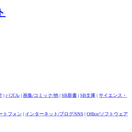
計
|
パズル
|
画集/コミック/他
|
SB新書
|
SB文庫
|
サイエンス・
ートフォン
|
インターネット/ブログ/SNS
|
Office/ソフトウェア