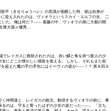
瀬龍平（きせりゅうへい）の意識が覚醒した時、彼は自身が
≫に迎え入れたのは、ヴィオラというスカイ・エルフの女。 二
にいた、俺は何だ？―― 葛藤の中、ヴィオラの身に大都の闇
Ａ文庫大賞≪優秀…
現場でレイガスに救助されたのは、赤い鱗と角を持つ亜人の少
少女にどこか懐かしい感覚を覚える。 しかし、それもまた前
空を超えた魔の手の矛先にはイーヴィの姿が――！？ 第８回Ｇ
れ行く仲間達と、レイガスの敗北。動揺するヴィオラの前に、事
蘇るのは、守ると誓ったはずの少女の姿だった――。 「立ち
秀賞≫、喪失と救済の第三巻。 戦え、オーク。守るべきもの