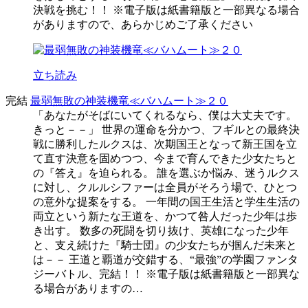
決戦を挑む！！ ※電子版は紙書籍版と一部異なる場合
がありますので、あらかじめご了承ください
立ち読み
完結
最弱無敗の神装機竜≪バハムート≫２０
「あなたがそばにいてくれるなら、僕は大丈夫です。
きっと－－」 世界の運命を分かつ、フギルとの最終決
戦に勝利したルクスは、次期国王となって新王国を立
て直す決意を固めつつ、今まで育んできた少女たちと
の『答え』を迫られる。 誰を選ぶか悩み、迷うルクス
に対し、クルルシファーは全員がそろう場で、ひとつ
の意外な提案をする。 一年間の国王生活と学生生活の
両立という新たな王道を、かつて咎人だった少年は歩
き出す。 数多の死闘を切り抜け、英雄になった少年
と、支え続けた『騎士団』の少女たちが掴んだ未来と
は－－ 王道と覇道が交錯する、“最強”の学園ファンタ
ジーバトル、完結！！ ※電子版は紙書籍版と一部異な
る場合がありますの…