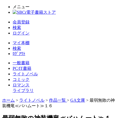
メニュー
会員登録
検索
ログイン
マイ本棚
検索
ﾛｸﾞｱｳﾄ
一般書籍
PC/IT書籍
ライトノベル
コミック
ロマンス
ライブラリ
ホーム
>
ライトノベル
>
作品一覧
>
GA文庫
> 最弱無敗の神
装機竜≪バハムート≫１６