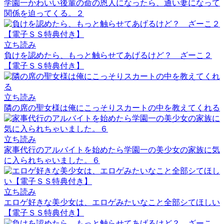
学園一かわいい後輩の命の恩人になったら、通い妻になって
関係を迫ってくる。２
立ち読み
負けを認めたら、もっと触らせてあげるけど？ ざーこ２
【電子ＳＳ特典付き】
立ち読み
隣の席の聖女様は俺にこっそりスカートの中を教えてくれる
立ち読み
家事代行のアルバイトを始めたら学園一の美少女の家族に気
に入られちゃいました。６
立ち読み
エロゲ好きな美少女は、エロゲみたいなこと全部シてほしい
【電子ＳＳ特典付き】