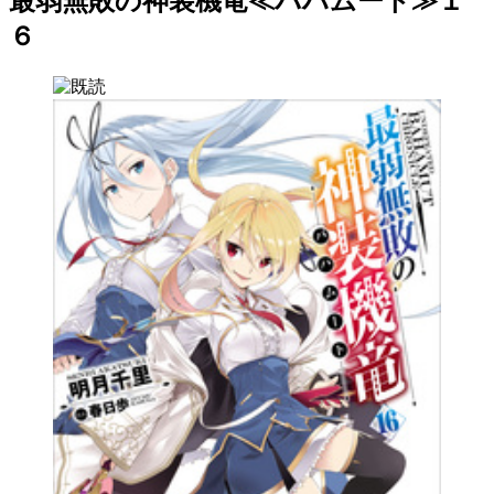
最弱無敗の神装機竜≪バハムート≫１
６