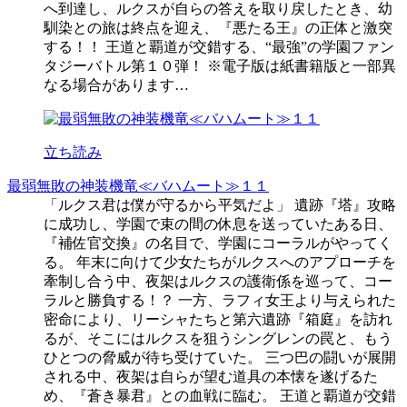
へ到達し、ルクスが自らの答えを取り戻したとき、幼
馴染との旅は終点を迎え、『悪たる王』の正体と激突
する！！ 王道と覇道が交錯する、“最強”の学園ファン
タジーバトル第１０弾！ ※電子版は紙書籍版と一部異
なる場合があります…
立ち読み
最弱無敗の神装機竜≪バハムート≫１１
「ルクス君は僕が守るから平気だよ」 遺跡『塔』攻略
に成功し、学園で束の間の休息を送っていたある日、
『補佐官交換』の名目で、学園にコーラルがやってく
る。 年末に向けて少女たちがルクスへのアプローチを
牽制し合う中、夜架はルクスの護衛係を巡って、コー
ラルと勝負する！？ 一方、ラフィ女王より与えられた
密命により、リーシャたちと第六遺跡『箱庭』を訪れ
るが、そこにはルクスを狙うシングレンの罠と、もう
ひとつの脅威が待ち受けていた。 三つ巴の闘いが展開
される中、夜架は自らが望む道具の本懐を遂げるた
め、『蒼き暴君』との血戦に臨む。 王道と覇道が交錯