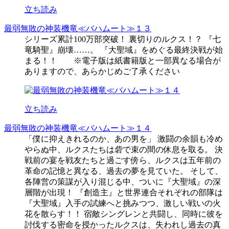
立ち読み
最弱無敗の神装機竜≪バハムート≫１３
シリーズ累計100万部突破！ 裏切りのルクス！？ 『七
竜騎聖』崩壊……。 『大聖域』をめぐる最終決戦が始
まる！！ ※電子版は紙書籍版と一部異なる場合が
ありますので、あらかじめご了承ください
立ち読み
最弱無敗の神装機竜≪バハムート≫１４
「僕に抑えきれるのか、あの男を」 激闘の余韻も冷め
やらぬ中、ルクスたちは砦で束の間の休息を取る。 決
戦前の宴を戦友たちと過ごす傍ら、ルクスは五年前の
革命の記憶と異なる、過去の夢を見ていた。 そして、
各陣営の策謀が入り混じる中、ついに『大聖域』の深
層階が出現！ 『創造主』と世界連合それぞれの部隊は
『大聖域』入手の試練へと挑みつつ、激しい戦いの火
花を散らす！！ 宿敵シングレンと共闘し、同時に彼を
討伐する密命を授かったルクスは、失われし過去の真