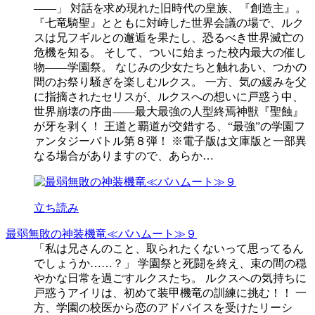
――」 対話を求め現れた旧時代の皇族、『創造主』。
『七竜騎聖』とともに対峙した世界会議の場で、ルク
スは兄フギルとの邂逅を果たし、恐るべき世界滅亡の
危機を知る。 そして、ついに始まった校内最大の催し
物――学園祭。 なじみの少女たちと触れあい、つかの
間のお祭り騒ぎを楽しむルクス。 一方、気の緩みを父
に指摘されたセリスが、ルクスへの想いに戸惑う中、
世界崩壊の序曲――最大最強の人型終焉神獣『聖蝕』
が牙を剥く！ 王道と覇道が交錯する、“最強”の学園フ
ァンタジーバトル第８弾！ ※電子版は文庫版と一部異
なる場合がありますので、あらか…
立ち読み
最弱無敗の神装機竜≪バハムート≫９
「私は兄さんのこと、取られたくないって思ってるん
でしょうか……？」 学園祭と死闘を終え、束の間の穏
やかな日常を過ごすルクスたち。 ルクスへの気持ちに
戸惑うアイリは、初めて装甲機竜の訓練に挑む！！ 一
方、学園の校医から恋のアドバイスを受けたリーシ