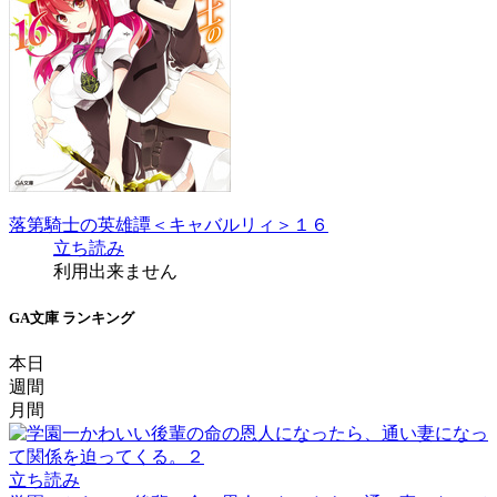
落第騎士の英雄譚＜キャバルリィ＞１６
立ち読み
利用出来ません
GA文庫 ランキング
本日
週間
月間
立ち読み