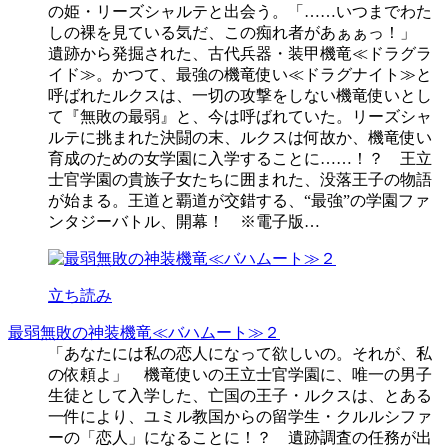
の姫・リーズシャルテと出会う。「……いつまでわた
しの裸を見ている気だ、この痴れ者があぁぁっ！」
遺跡から発掘された、古代兵器・装甲機竜≪ドラグラ
イド≫。かつて、最強の機竜使い≪ドラグナイト≫と
呼ばれたルクスは、一切の攻撃をしない機竜使いとし
て『無敗の最弱』と、今は呼ばれていた。リーズシャ
ルテに挑まれた決闘の末、ルクスは何故か、機竜使い
育成のための女学園に入学することに……！？ 王立
士官学園の貴族子女たちに囲まれた、没落王子の物語
が始まる。王道と覇道が交錯する、“最強”の学園ファ
ンタジーバトル、開幕！ ※電子版…
立ち読み
最弱無敗の神装機竜≪バハムート≫２
「あなたには私の恋人になって欲しいの。それが、私
の依頼よ」 機竜使いの王立士官学園に、唯一の男子
生徒として入学した、亡国の王子・ルクスは、とある
一件により、ユミル教国からの留学生・クルルシファ
ーの「恋人」になることに！？ 遺跡調査の任務が出