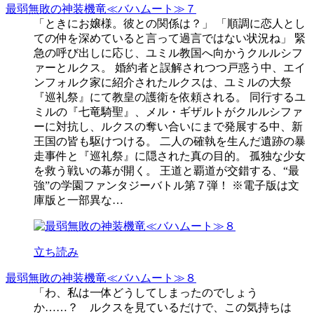
最弱無敗の神装機竜≪バハムート≫７
「ときにお嬢様。彼との関係は？」 「順調に恋人とし
ての仲を深めていると言って過言ではない状況ね」 緊
急の呼び出しに応じ、ユミル教国へ向かうクルルシフ
ァーとルクス。 婚約者と誤解されつつ戸惑う中、エイ
ンフォルク家に紹介されたルクスは、ユミルの大祭
『巡礼祭』にて教皇の護衛を依頼される。 同行するユ
ミルの『七竜騎聖』、メル・ギザルトがクルルシファ
ーに対抗し、ルクスの奪い合いにまで発展する中、新
王国の皆も駆けつける。 二人の確執を生んだ遺跡の暴
走事件と『巡礼祭』に隠された真の目的。 孤独な少女
を救う戦いの幕が開く。 王道と覇道が交錯する、“最
強”の学園ファンタジーバトル第７弾！ ※電子版は文
庫版と一部異な…
立ち読み
最弱無敗の神装機竜≪バハムート≫８
「わ、私は一体どうしてしまったのでしょう
か……？ ルクスを見ているだけで、この気持ちは