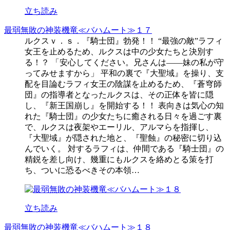
立ち読み
最弱無敗の神装機竜≪バハムート≫１７
ルクスｖ．ｓ．『騎士団』勃発！！ “最強の敵”ラフィ
女王を止めるため、ルクスは中の少女たちと決別す
る！？ 「安心してください。兄さんは――妹の私が守
ってみせますから」 平和の裏で『大聖域』を操り、支
配を目論むラフィ女王の陰謀を止めるため、『蒼穹師
団』の指導者となったルクスは、その正体を皆に隠
し、『新王国崩し』を開始する！！ 表向きは気心の知
れた『騎士団』の少女たちに癒される日々を過ごす裏
で、ルクスは夜架やエーリル、アルマらを指揮し、
『大聖域』が隠された地と、『聖蝕』の秘密に切り込
んでいく。 対するラフィは、仲間である『騎士団』の
精鋭を差し向け、幾重にもルクスを絡めとる策を打
ち、ついに恐るべきその本領…
立ち読み
最弱無敗の神装機竜≪バハムート≫１８