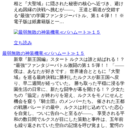
相と『大聖域』に隠された秘密の核心へ近づき、避け
えぬ因縁の決戦へ挑むが――。 王道と覇道が交錯す
る“最強”の学園ファンタジーバトル、第１４弾！！ ※
電子版は紙書籍版と一…
立ち読み
最弱無敗の神装機竜≪バハムート≫１５
新章『新王国編』スタート ルクスは誰と結ばれる！？
“最強”ファンタジーバトル激闘の第１５弾！！ 「――
僕は、あなたが好きです」 世界連合とともに『大聖
域』を巡る最終決戦に勝利したルクスが新王国へ戻
り、早二週間が経っていた。 勝ち取った平穏に浸る学
園生活の日常に、新たな闘争が幕を開ける！？ 少女た
ちの『協定』が終わりを迎え、ルクスをモノにせんと
機会を窺う『騎士団』のメンバーたち。 催された王都
の戦勝パレードの最中、ルクスは封じ込めていた恋心
を自覚し、ついに告白へと至るが――。 享受される平
和の数日間でルクスが目にした策動と事件は、五年前
も繰り返されていた空白の記憶を呼び覚まし、驚愕の