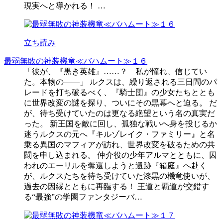
現実へと導かれる！ …
立ち読み
最弱無敗の神装機竜≪バハムート≫１６
「彼が、『黒き英雄』……？ 私が憧れ、信じてい
た。本物の――」 ルクスは、繰り返される三日間のパ
レードを打ち破るべく、『騎士団』の少女たちととも
に世界改変の謎を探り、ついにその黒幕へと迫る。 だ
が、待ち受けていたのは更なる絶望という名の真実だ
った。 新王国を敵に回し、孤独な戦いへ身を投じるか
迷うルクスの元へ『キルゾレイク・ファミリー』と名
乗る異国のマフィアが訪れ、世界改変を破るための共
闘を申し込まれる。 仲介役の少年アルマとともに、囚
われのエーリルを奪還しようと遺跡『箱庭』へ赴く
が、ルクスたちを待ち受けていた漆黒の機竜使いが、
過去の因縁とともに再臨する！ 王道と覇道が交錯す
る“最強”の学園ファンタジーバ…