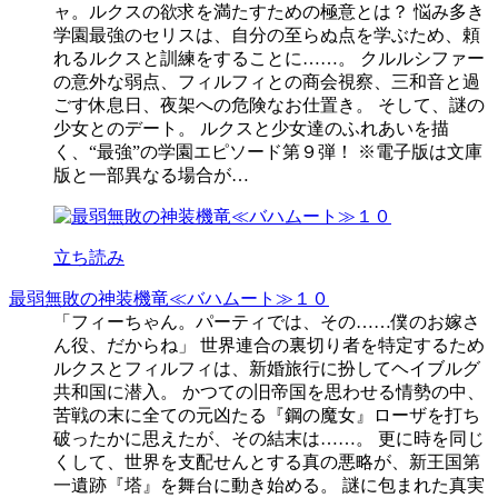
ャ。ルクスの欲求を満たすための極意とは？ 悩み多き
学園最強のセリスは、自分の至らぬ点を学ぶため、頼
れるルクスと訓練をすることに……。 クルルシファー
の意外な弱点、フィルフィとの商会視察、三和音と過
ごす休息日、夜架への危険なお仕置き。 そして、謎の
少女とのデート。 ルクスと少女達のふれあいを描
く、“最強”の学園エピソード第９弾！ ※電子版は文庫
版と一部異なる場合が…
立ち読み
最弱無敗の神装機竜≪バハムート≫１０
「フィーちゃん。パーティでは、その……僕のお嫁さ
ん役、だからね」 世界連合の裏切り者を特定するため
ルクスとフィルフィは、新婚旅行に扮してヘイブルグ
共和国に潜入。 かつての旧帝国を思わせる情勢の中、
苦戦の末に全ての元凶たる『鋼の魔女』ローザを打ち
破ったかに思えたが、その結末は……。 更に時を同じ
くして、世界を支配せんとする真の悪略が、新王国第
一遺跡『塔』を舞台に動き始める。 謎に包まれた真実