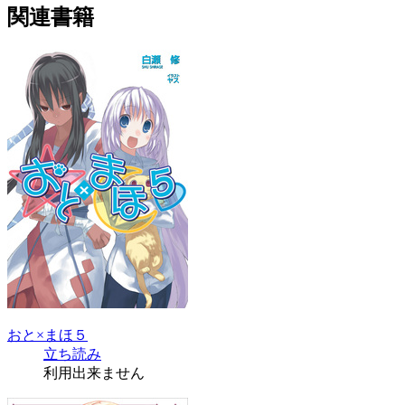
関連書籍
おと×まほ５
立ち読み
利用出来ません