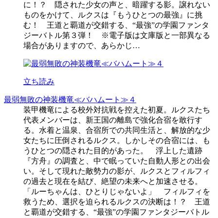
に！？ 隠された少女の声と、暗躍する影。譲れない
ものをかけて、ルクスは『もうひとつの最強』に挑
む！ 王道と覇道が交錯する、“最強”の学園ファンタ
ジーバトル第３弾！ ※電子版は文庫版と一部異なる
場合がありますので、あらかじ…
立ち読み
最弱無敗の神装機竜≪バハムート≫４
装甲機竜による校外対抗戦を控えた初夏。ルクスたち
代表メンバーは、新王国の離島で強化合宿を敢行す
る。水着と温泉、合宿所での共同生活と、解放的な少
女たちに圧倒されるルクス。しかしその合宿には、も
うひとつの隠された目的があった。 浮上した遺跡
『方舟』の調査と、中で眠っていた自動人形との出会
い。そして現れた敵勢力の影が、ルクスとフィルフィ
の過去と現在を結び、絶望の未来へと加速させる。
「ルーちゃんは、ひとりじゃないよ」 フィルフィを
救うため、選択を迫られるルクスの決断は！？ 王道
と覇道が交錯する、“最強”の学園ファンタジーバトル