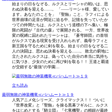
始まりの日をなぞる、ルクスとリーシャの戦いは、思
わぬ決着を迎える……。 「――リーシャ様、愛してい
ます。あなたのことを」 『聖蝕』こと、ラフィによる
世界崩壊の足音が間近に迫る中、記憶を失っていたか
つての仲間たちは、ルクスという道標の下へ集い、極
限の死闘が『古代の森』で展開される。 一方、世界改
変の呪縛に囚われたリーシャは、『蒼穹師団』の首領
がルクスである現実を受け入れられず、義母ラフィと
新王国を守るために剣を取る。始まりの日をなぞる二
人の決闘は、思わぬ決着を迎える……。 敗北の窮地に
立たされたルクスは、偽っていた自分の本当に気持ち
に気づき、少女のために再び剣を取る！！ 王道と覇道
が交錯する“最強”の学園…
立ち読み
最弱無敗の神装機竜≪バハムート≫１９
人気アニメ化シリーズ、クライマックス！！ ついに
『世界改変』と『聖蝕』を操る黒幕フギルに、ルクス
をはじめとする『騎士団』『七竜機聖』の精鋭が最終