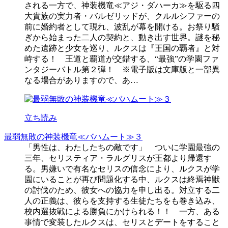
される一方で、神装機竜≪アジ・ダハーカ≫を駆る四
大貴族の実力者・バルゼリッドが、クルルシファーの
前に婚約者として現れ、波乱が幕を開ける。お祭り騒
ぎから始まった二人の契約と、動き出す世界。謎を秘
めた遺跡と少女を巡り、ルクスは『王国の覇者』と対
峙する！ 王道と覇道が交錯する、“最強”の学園ファ
ンタジーバトル第２弾！ ※電子版は文庫版と一部異
なる場合がありますので、あ…
立ち読み
最弱無敗の神装機竜≪バハムート≫３
「男性は、わたしたちの敵です」 ついに学園最強の
三年、セリスティア・ラルグリスが王都より帰還す
る。男嫌いで有名なセリスの信念により、ルクスが学
園にいることが再び問題化する中、ルクスは終焉神獣
の討伐のため、彼女への協力を申し出る。対立する二
人の正義は、彼らを支持する生徒たちをも巻き込み、
校内選抜戦による勝負にかけられる！！ 一方、ある
事情で変装したルクスは、セリスとデートをすること