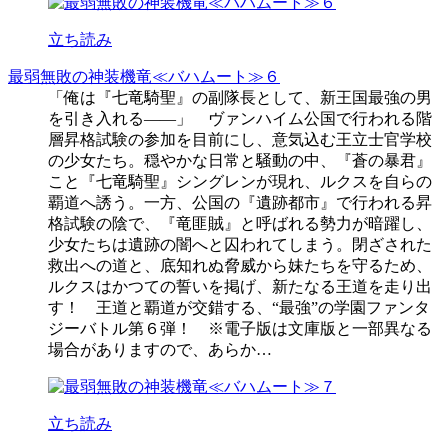
立ち読み
最弱無敗の神装機竜≪バハムート≫６
「俺は『七竜騎聖』の副隊長として、新王国最強の男
を引き入れる――」 ヴァンハイム公国で行われる階
層昇格試験の参加を目前にし、意気込む王立士官学校
の少女たち。穏やかな日常と騒動の中、『蒼の暴君』
こと『七竜騎聖』シングレンが現れ、ルクスを自らの
覇道へ誘う。一方、公国の『遺跡都市』で行われる昇
格試験の陰で、『竜匪賊』と呼ばれる勢力が暗躍し、
少女たちは遺跡の闇へと囚われてしまう。閉ざされた
救出への道と、底知れぬ脅威から妹たちを守るため、
ルクスはかつての誓いを掲げ、新たなる王道を走り出
す！ 王道と覇道が交錯する、“最強”の学園ファンタ
ジーバトル第６弾！ ※電子版は文庫版と一部異なる
場合がありますので、あらか…
立ち読み