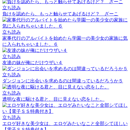
立ち読み
負けを認めたら、もっと触らせてあげるけど？ ざーこ
立ち読み
家事代行のアルバイトを始めたら学園一の美少女の家族に気
に入られちゃいました。６
立ち読み
友達の妹が俺にだけウザい４
立ち読み
ダンジョンに出会いを求めるのは間違っているだろうか５
立ち読み
透明な夜に駆ける君と、目に見えない恋をした。
立ち読み
エロゲ好きな美少女は、エロゲみたいなこと全部シてほしい
【電子ＳＳ特典付き】