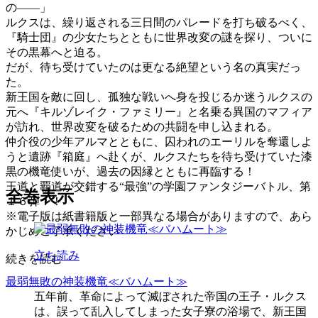
の――」
ルクスは、繰り返される三日間のパレードを打ち破るべく、
『騎士団』の少女たちとともに世界改変の謎を探り、ついに
その黒幕へと迫る。
だが、待ち受けていたのは更なる絶望という名の真実だっ
た。
新王国を敵に回し、孤独な戦いへ身を投じるか迷うルクスの
元へ『キルゾレイク・ファミリー』と名乗る異国のマフィア
が訪れ、世界改変を破るための共闘を申し込まれる。
仲介役の少年アルマとともに、囚われのエーリルを奪還しよ
うと遺跡『箱庭』へ赴くが、ルクスたちを待ち受けていた漆
黒の機竜使いが、過去の因縁とともに再臨する！
王道と覇道が交錯する“最強”の学園ファンタジーバトル、第
全巻表示
１６弾！！
※電子版は紙書籍版と一部異なる場合がありますので、あら
かじめご了承ください
立ち読み
続きを読む
最弱無敗の神装機竜≪バハムート≫
五年前、革命によって滅ぼされた帝国の王子・ルクス
は、誤って乱入してしまった女子寮の浴場で、新王国