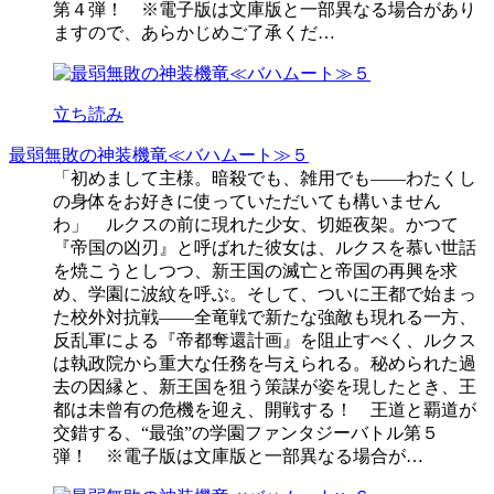
第４弾！ ※電子版は文庫版と一部異なる場合があり
ますので、あらかじめご了承くだ…
立ち読み
最弱無敗の神装機竜≪バハムート≫５
「初めまして主様。暗殺でも、雑用でも――わたくし
の身体をお好きに使っていただいても構いません
わ」 ルクスの前に現れた少女、切姫夜架。かつて
『帝国の凶刃』と呼ばれた彼女は、ルクスを慕い世話
を焼こうとしつつ、新王国の滅亡と帝国の再興を求
め、学園に波紋を呼ぶ。そして、ついに王都で始まっ
た校外対抗戦――全竜戦で新たな強敵も現れる一方、
反乱軍による『帝都奪還計画』を阻止すべく、ルクス
は執政院から重大な任務を与えられる。秘められた過
去の因縁と、新王国を狙う策謀が姿を現したとき、王
都は未曾有の危機を迎え、開戦する！ 王道と覇道が
交錯する、“最強”の学園ファンタジーバトル第５
弾！ ※電子版は文庫版と一部異なる場合が…