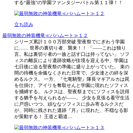
する“最強”の学園ファンタジーバトル第１１弾！！
立ち読み
最弱無敗の神装機竜≪バハムート≫１２
シリーズ累計１００万部突破 聖夜祭でにぎわう学園
に…… 世界の裏切り者、襲来！！ 「――これは独り
言。私は裏切り者の一族と話す口は持ってない」 ソフ
ィスの離反により遺跡攻略が佳境を迎える中、学園は
七日後に迫る聖夜祭の準備に盛り上がっていた。 束の
間の待機を余儀なくされた日常で、少女達との絆を深
めるルクス。 一方、『七竜騎聖』隊長マギアルカは罠
を仕掛け、アイリを奪取せんと学園に現れたソフィス
を捕縛する。 ルクスは、聖夜祭までにソフィスを説得
する猶予を与えられるが――。 少女を見張る看守生活
に戸惑いつつ、頑ななソフィスに歩み寄るルクスだ
が、同時に残された遺跡『月』に現れた、不穏なる影
が策動する！ 王道と覇道…