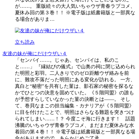
が……。 重版続々の大人気いちゃウザ青春ラブコメ、
夏休み回の第３巻！！ ※電子版は紙書籍版と一部異な
る場合がありま…
立ち読み
友達の妹が俺にだけウザい４
「センパイ……。じゃあ、センパイは、私のこ
と……」 『縁結びの儀式』で山奥の祠に閉じ込められ
た明照と彩羽。二人きりでのゼロ距離ウザ絡みを前
に、難攻不落だった明照にある変化が訪れる。 一方、
真白と“秘密”を共有した菫は、影石家の秘密を探るな
かでひとつの決意を固めていた。《５階同盟》の誰も
が予想すらしていなかった菫の決断とは――。 そし
て、巻貝なまこの担当編集・カナリアが《５階同盟》
に目を付けたことで、明照はさらなる難題を突きつけ
られてしまい……！？ 今度こそ海に行きます！ 話題
沸騰のいちゃウザ青春ラブコメ、まだまだ夏休みな水
着回の第４巻！！ ※電子版は紙書籍版と一部異なる場
合がありますので、あらかじめご了承…