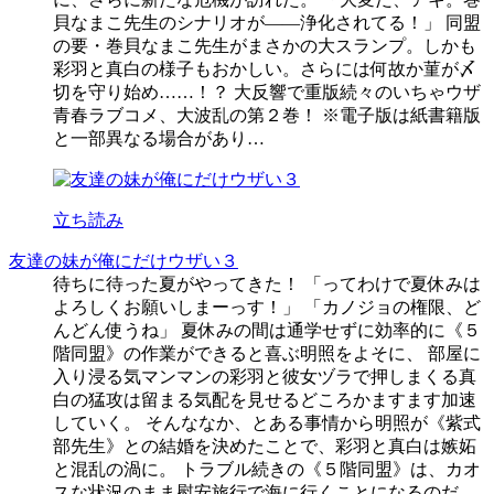
貝なまこ先生のシナリオが――浄化されてる！」 同盟
の要・巻貝なまこ先生がまさかの大スランプ。しかも
彩羽と真白の様子もおかしい。さらには何故か菫が〆
切を守り始め……！？ 大反響で重版続々のいちゃウザ
青春ラブコメ、大波乱の第２巻！ ※電子版は紙書籍版
と一部異なる場合があり…
立ち読み
友達の妹が俺にだけウザい３
待ちに待った夏がやってきた！ 「ってわけで夏休みは
よろしくお願いしまーっす！」 「カノジョの権限、ど
んどん使うね」 夏休みの間は通学せずに効率的に《５
階同盟》の作業ができると喜ぶ明照をよそに、 部屋に
入り浸る気マンマンの彩羽と彼女ヅラで押しまくる真
白の猛攻は留まる気配を見せるどころかますます加速
していく。 そんななか、とある事情から明照が《紫式
部先生》との結婚を決めたことで、彩羽と真白は嫉妬
と混乱の渦に。 トラブル続きの《５階同盟》は、カオ
スな状況のまま慰安旅行で海に行くことになるのだ