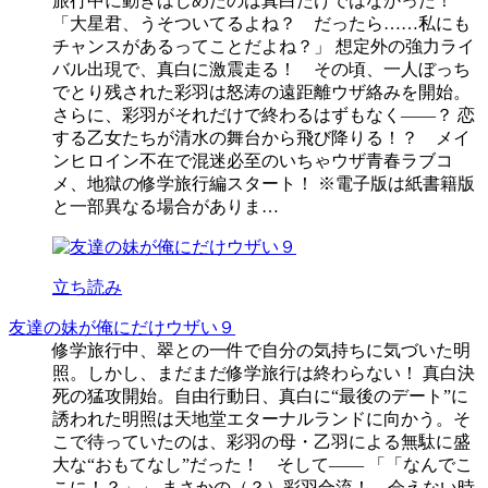
旅行中に動きはじめたのは真白だけではなかった！
「大星君、うそついてるよね？ だったら……私にも
チャンスがあるってことだよね？」 想定外の強力ライ
バル出現で、真白に激震走る！ その頃、一人ぼっち
でとり残された彩羽は怒涛の遠距離ウザ絡みを開始。
さらに、彩羽がそれだけで終わるはずもなく――？ 恋
する乙女たちが清水の舞台から飛び降りる！？ メイ
ンヒロイン不在で混迷必至のいちゃウザ青春ラブコ
メ、地獄の修学旅行編スタート！ ※電子版は紙書籍版
と一部異なる場合がありま…
立ち読み
友達の妹が俺にだけウザい９
修学旅行中、翠との一件で自分の気持ちに気づいた明
照。しかし、まだまだ修学旅行は終わらない！ 真白決
死の猛攻開始。自由行動日、真白に“最後のデート”に
誘われた明照は天地堂エターナルランドに向かう。そ
こで待っていたのは、彩羽の母・乙羽による無駄に盛
大な“おもてなし”だった！ そして―― 「「なんでこ
こに！？」」 まさかの（？）彩羽合流！ 会えない時