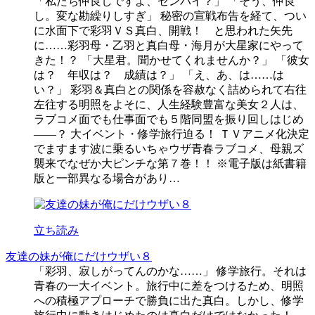
「私たち仲良しですよ、センパイ？」 「そう、仲良
し。変な勘繰りしすぎ」 秘密の宣戦布告を経て、つい
に水面下で彩羽ＶＳ真白、開戦！ と思われた矢先
に……彩羽母・乙羽と真白母・海月が大星家にやって
きた！？ 「大星君。聞かせてくれませんか？」 「彼女
は？ 年収は？ 成績は？」 「え、あ、は……は
い？」 彩羽＆真白との関係を容赦なく詰められて右往
左往する明照をよそに、人生経験豊富な美女２人は、
ラブコメ面でも仕事面でも５階同盟を振り回しはじめ
――？ 大イベント・修学旅行迫る！ ＴＶアニメ化決定
でますます波に乗るいちゃウザ青春ラブコメ、母親ズ
襲来でなぜか大ピンチな第７巻！！ ※電子版は紙書籍
版と一部異なる場合があり…
立ち読み
友達の妹が俺にだけウザい８
「彩羽、寂しがってんのかな……」 修学旅行。それは
青春の一大イベント。旅行中に差をつけるため、明照
への積極アプローチで勝負に出た真白。しかし、修学