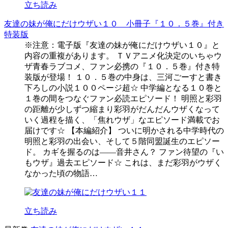
立ち読み
友達の妹が俺にだけウザい１０ 小冊子『１０．５巻』付き
特装版
※注意：電子版『友達の妹が俺にだけウザい１０』と
内容の重複があります。 ＴＶアニメ化決定のいちゃウ
ザ青春ラブコメ、ファン必携の『１０．５巻』付き特
装版が登場！ １０．５巻の中身は、三河ごーすと書き
下ろしの小説１００ページ超☆ 中学編となる１０巻と
１巻の間をつなぐファン必読エピソード！ 明照と彩羽
の距離が少しずつ縮まり彩羽がだんだんウザくなって
いく過程を描く、「焦れウザ」なエピソード満載でお
届けです☆ 【本編紹介】 ついに明かされる中学時代の
明照と彩羽の出会い、そして５階同盟誕生のエピソー
ド。 カギを握るのは――音井さん？ ファン待望の『い
もウザ』過去エピソード☆ これは、まだ彩羽がウザく
なかった頃の物語…
立ち読み