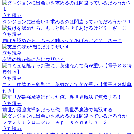
立ち読み
ダンジョンに出会いを求めるのは間違っているだろうか２１
立ち読み
負けを認めたら、もっと触らせてあげるけど？ ざーこ
立ち読み
友達の妹が俺にだけウザい４
立ち読み
コミュ症陰キャ剣聖に、英雄なんて荷が重い【電子ＳＳ特典
付き】
立ち読み
前世が最強魔導師だった俺、異世界魔法で無双する！
立ち読み