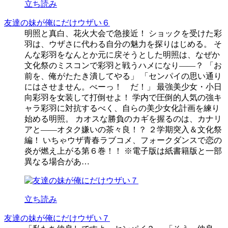
立ち読み
友達の妹が俺にだけウザい６
明照と真白、花火大会で急接近！ ショックを受けた彩
羽は、ウザさに代わる自分の魅力を探りはじめる。 そ
んな彩羽をなんとか元に戻そうとした明照は、なぜか
文化祭のミスコンで彩羽と戦うハメになり――？ 「お
前を、俺がたたき潰してやる」 「センパイの思い通り
にはさせません。べーっ！ だ！」 最強美少女・小日
向彩羽を女装して打倒せよ！ 学内で圧倒的人気の強キ
ャラ彩羽に対抗するべく、自らの美少女化計画を練り
始める明照。 カオスな勝負のカギを握るのは、カナリ
アと――オタク嫌いの茶々良！？ ２学期突入＆文化祭
編！ いちゃウザ青春ラブコメ、フォークダンスで恋の
炎が燃え上がる第６巻！！ ※電子版は紙書籍版と一部
異なる場合があ…
立ち読み
友達の妹が俺にだけウザい７