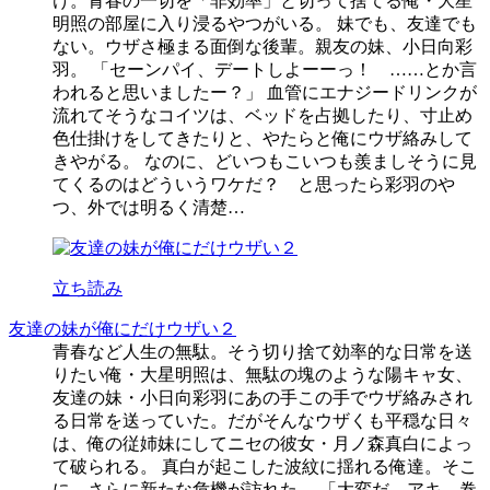
け。青春の一切を「非効率」と切って捨てる俺・大星
明照の部屋に入り浸るやつがいる。 妹でも、友達でも
ない。ウザさ極まる面倒な後輩。親友の妹、小日向彩
羽。 「セーンパイ、デートしよーーっ！ ……とか言
われると思いましたー？」 血管にエナジードリンクが
流れてそうなコイツは、ベッドを占拠したり、寸止め
色仕掛けをしてきたりと、やたらと俺にウザ絡みして
きやがる。 なのに、どいつもこいつも羨ましそうに見
てくるのはどういうワケだ？ と思ったら彩羽のや
つ、外では明るく清楚…
立ち読み
友達の妹が俺にだけウザい２
青春など人生の無駄。そう切り捨て効率的な日常を送
りたい俺・大星明照は、無駄の塊のような陽キャ女、
友達の妹・小日向彩羽にあの手この手でウザ絡みされ
る日常を送っていた。だがそんなウザくも平穏な日々
は、俺の従姉妹にしてニセの彼女・月ノ森真白によっ
て破られる。 真白が起こした波紋に揺れる俺達。そこ
に、さらに新たな危機が訪れた。 「大変だ、アキ。巻