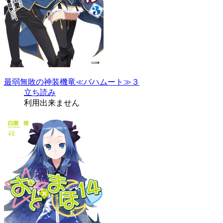
最弱無敗の神装機竜≪バハムート≫３
立ち読み
利用出来ません