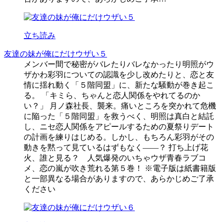
立ち読み
友達の妹が俺にだけウザい５
メンバー間で秘密がバレたりバレなかったり明照がウ
ザかわ彩羽についての認識を少し改めたりと、恋と友
情に揺れ動く「５階同盟」に、新たな騒動が巻き起こ
る。 「キミら、ちゃんと恋人関係をやれてるのか
い？」 月ノ森社長、襲来。痛いところを突かれて危機
に陥った「５階同盟」を救うべく、明照は真白と結託
し、ニセ恋人関係をアピールするための夏祭りデート
の計画を練りはじめる。しかし、もちろん彩羽がその
動きを黙って見ているはずもなく――？ 打ち上げ花
火、誰と見る？ 人気爆発のいちゃウザ青春ラブコ
メ、恋の嵐が吹き荒れる第５巻！ ※電子版は紙書籍版
と一部異なる場合がありますので、あらかじめご了承
ください