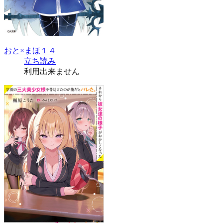
おと×まほ１４
立ち読み
利用出来ません