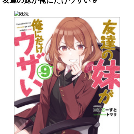
友達の妹が俺にだけウザい９