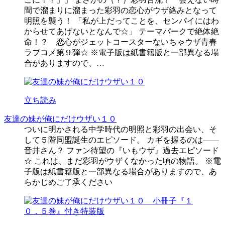
間で溜まりに溜まった彩羽の恋心がウザ絡みとなって
明照を襲う！ 「私が上だってことを、センパイにはわ
からせてあげないとなんで☆」 テーマパークで絶体絶
命！？ 恋心がジェットコースターないちゃウザ青春
ラブコメ第９弾☆ ※電子版は紙書籍版と一部異なる場
合がありますので、…
立ち読み
友達の妹が俺にだけウザい１０
ついに明かされる中学時代の明照と彩羽の出会い、そ
して５階同盟誕生のエピソード。 カギを握るのは――
音井さん？ ファン待望の『いもウザ』過去エピソード
☆ これは、まだ彩羽がウザくなかった頃の物語。 ※電
子版は紙書籍版と一部異なる場合がありますので、あ
らかじめご了承ください