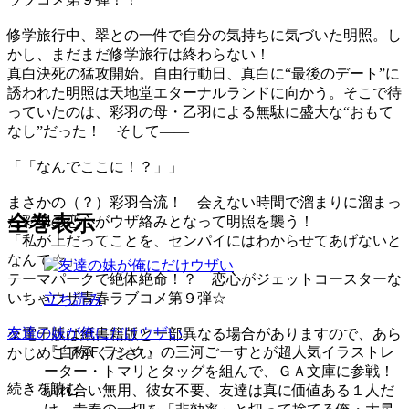
修学旅行中、翠との一件で自分の気持ちに気づいた明照。し
かし、まだまだ修学旅行は終わらない！
真白決死の猛攻開始。自由行動日、真白に“最後のデート”に
誘われた明照は天地堂エターナルランドに向かう。そこで待
っていたのは、彩羽の母・乙羽による無駄に盛大な“おもて
なし”だった！ そして――
「「なんでここに！？」」
まさかの（？）彩羽合流！ 会えない時間で溜まりに溜まっ
全巻表示
た彩羽の恋心がウザ絡みとなって明照を襲う！
「私が上だってことを、センパイにはわからせてあげないと
なんで☆」
テーマパークで絶体絶命！？ 恋心がジェットコースターな
いちゃウザ青春ラブコメ第９弾☆
立ち読み
友達の妹が俺にだけウザい
※電子版は紙書籍版と一部異なる場合がありますので、あら
『自称Ｆランク』の三河ごーすとが超人気イラストレ
かじめご了承ください
ーター・トマリとタッグを組んで、ＧＡ文庫に参戦！
続きを読む
馴れ合い無用、彼女不要、友達は真に価値ある１人だ