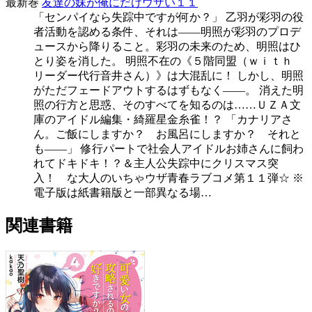
最新巻
友達の妹が俺にだけウザい１１
「センパイなら失踪中ですが何か？」 乙羽が彩羽の役
者活動を認める条件、それは――明照が彩羽のプロデ
ュースから降りること。彩羽の未来のため、明照はひ
とり姿を消した。 明照不在の《５階同盟（ｗｉｔｈ
リーダー代行音井さん）》は大混乱に！ しかし、明照
がただフェードアウトするはずもなく――。 消えた明
照の行方と思惑、そのすべてを知るのは……ＵＺＡ文
庫のアイドル編集・綺羅星金糸雀！？ 「カナリアさ
ん。ご飯にしますか？ お風呂にしますか？ それと
も――」 修行パートで社会人アイドルお姉さんに飼わ
れてドキドキ！？＆主人公失踪中にクリスマス突
入！ な大人のいちゃウザ青春ラブコメ第１１弾☆ ※
電子版は紙書籍版と一部異なる場…
関連書籍