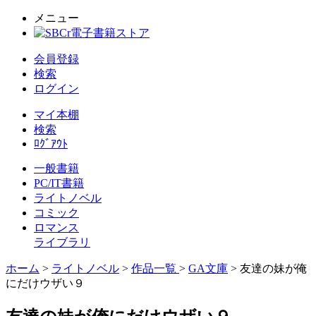
メニュー
会員登録
検索
ログイン
マイ本棚
検索
ﾛｸﾞｱｳﾄ
一般書籍
PC/IT書籍
ライトノベル
コミック
ロマンス
ライブラリ
ホーム
>
ライトノベル
>
作品一覧
>
GA文庫
> 友達の妹が俺
にだけウザい９