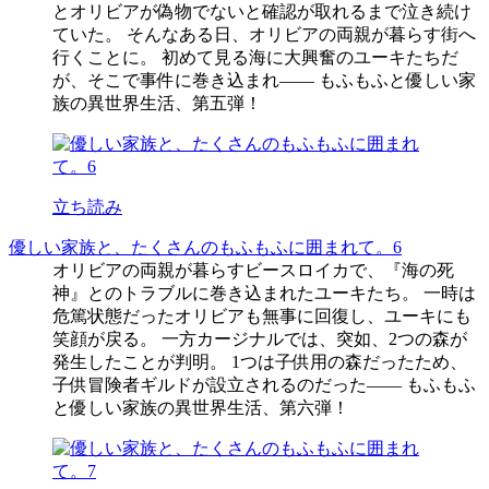
とオリビアが偽物でないと確認が取れるまで泣き続け
ていた。 そんなある日、オリビアの両親が暮らす街へ
行くことに。 初めて見る海に大興奮のユーキたちだ
が、そこで事件に巻き込まれ―― もふもふと優しい家
族の異世界生活、第五弾！
立ち読み
優しい家族と、たくさんのもふもふに囲まれて。6
オリビアの両親が暮らすビースロイカで、『海の死
神』とのトラブルに巻き込まれたユーキたち。 一時は
危篤状態だったオリビアも無事に回復し、ユーキにも
笑顔が戻る。 一方カージナルでは、突如、2つの森が
発生したことが判明。 1つは子供用の森だったため、
子供冒険者ギルドが設立されるのだった―― もふもふ
と優しい家族の異世界生活、第六弾！