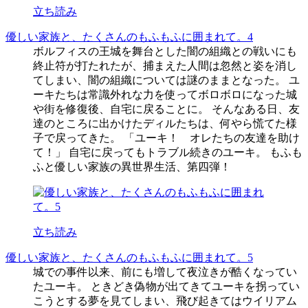
立ち読み
優しい家族と、たくさんのもふもふに囲まれて。4
ボルフィスの王城を舞台とした闇の組織との戦いにも
終止符が打たれたが、捕まえた人間は忽然と姿を消し
てしまい、闇の組織については謎のままとなった。 ユ
ーキたちは常識外れな力を使ってボロボロになった城
や街を修復後、自宅に戻ることに。 そんなある日、友
達のところに出かけたディルたちは、何やら慌てた様
子で戻ってきた。 「ユーキ！ オレたちの友達を助け
て！」 自宅に戻ってもトラブル続きのユーキ。 もふも
ふと優しい家族の異世界生活、第四弾！
立ち読み
優しい家族と、たくさんのもふもふに囲まれて。5
城での事件以来、前にも増して夜泣きが酷くなってい
たユーキ。 ときどき偽物が出てきてユーキを拐ってい
こうとする夢を見てしまい、飛び起きてはウイリアム