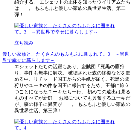
紹介する。 エシェットの正体を知ったウイリアムたち
は――。 もふもふと優しい家族の異世界生活、第二
弾！
立ち読み
優しい家族と、たくさんのもふもふに囲まれて。3 ～異世
界で幸せに暮らします～
エシェットたちの活躍もあり、盗賊団「死黒の鷹狩
り」事件も無事に解決。 破壊された森の修復などを進
める中、リチャード国王からの手紙が届く。死黒の鷹
狩りやユーキの件を国王に報告するため、王都に旅立
つことになったユーキたち一行。 初めての遠出は見る
ものすべてが新鮮！ お城についても興奮するユーキだ
が、森の様子に異変が――。 もふもふと優しい家族の
異世界生活、第三弾！