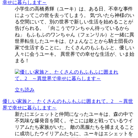
幸せに暮らします～
小学生の高橋勇輝（ユーキ）は、ある日、不幸な事件
によってこの世を去ってしまう。 気づいたら神様のい
る空間にいて、別の世界で新しい生活を始めることが
告げられる。 「向こうでワンちゃん待っているから
ね」 もふもふのワンちゃん（フェンリル）と一緒に異
世界転生したユーキは、ひょんなことから騎士団長の
家で生活することに。 たくさんのもふもふと、優しい
人々に会うユーキ。 異世界での幸せな生活が、いま始
まる！
立ち読み
優しい家族と、たくさんのもふもふに囲まれて。2 ～異世
界で幸せに暮らします～
新たにエシェットと仲間になったユーキは、森の中で
不気味な爆発音を聞く。そこには敵と戦っているウイ
リアムたち家族がいた。 敵の黒服たちを捕まえること
に成功したウイリアムたちに、ユーキはエシェットを