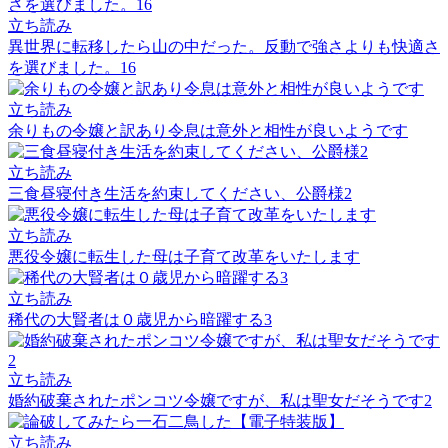
立ち読み
異世界に転移したら山の中だった。反動で強さよりも快適さ
を選びました。16
立ち読み
余りもの令嬢と訳あり令息は意外と相性が良いようです
立ち読み
三食昼寝付き生活を約束してください、公爵様2
立ち読み
悪役令嬢に転生した母は子育て改革をいたします
立ち読み
稀代の大賢者は０歳児から暗躍する3
立ち読み
婚約破棄されたポンコツ令嬢ですが、私は聖女だそうです2
立ち読み