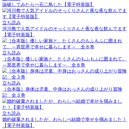
論破してみたら一石二鳥した【電子特装版】
立ち読み
河川敷で人気アイドルのそっくりさんと夜な夜な飲んでます
【電子特装版】
立ち読み
［合本版］優しい家族と、たくさんのもふもふに囲まれて。
～異世界で幸せに暮らします～ 全８巻
立ち読み
［合本版］身体は児童、中身はおっさんの成り上がり冒険
記 全３巻
立ち読み
婚約破棄されましたが、わらしべ結婚で幸せを掴みました！
【電子特装版】