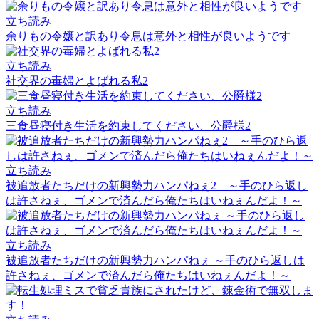
立ち読み
余りもの令嬢と訳あり令息は意外と相性が良いようです
立ち読み
社交界の毒婦とよばれる私2
立ち読み
三食昼寝付き生活を約束してください、公爵様2
立ち読み
被追放者たちだけの新興勢力ハンパねぇ2 ～手のひら返し
は許さねぇ、ゴメンで済んだら俺たちはいねぇんだよ！～
立ち読み
被追放者たちだけの新興勢力ハンパねぇ ～手のひら返しは
許さねぇ、ゴメンで済んだら俺たちはいねぇんだよ！～