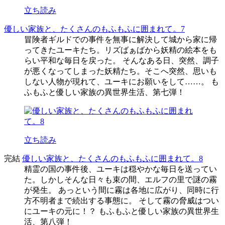
立ち読み
優しい家族と、たくさんのもふもふに囲まれて。7
冒険者ギルドでの事件を無事に解決して城から家に帰
ってきたユーキたち。リズばぁばから妖精の絵本をも
らい平和な毎日を戻った。 そんなある日、突然、調子
が悪くなってしまった妖精たち。そこへ突然、思いも
しない人物が現れて、ユーキにお願いをして……。 も
ふもふと優しい家族の異世界生活、第七弾！
立ち読み
完結
優しい家族と、たくさんのもふもふに囲まれて。8
精霊の国の事件後、ユーキは穏やかな毎日を送ってい
た。しかしそんな日々も束の間、エルフの里で謎の霧
が発生。 あっという間に霧は各地に広がり、同時に行
方不明者まで続出する事態に。 そして霧の脅威はつい
にユーキの元に！？ もふもふと優しい家族の異世界生
活、第八弾！