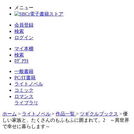
メニュー
会員登録
検索
ログイン
マイ本棚
検索
ﾛｸﾞｱｳﾄ
一般書籍
PC/IT書籍
ライトノベル
コミック
ロマンス
ライブラリ
ホーム
>
ライトノベル
>
作品一覧
>
ツギクルブックス
> 優
しい家族と、たくさんのもふもふに囲まれて。2 ～異世界
で幸せに暮らします～