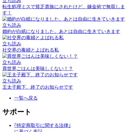
立ち読み
転生処理ミスで貧乏貴族にされたけど、錬金術で無双しま
す！
立ち読み
婚約が白紙になりました。あとは自由に生きていきます
立ち読み
社交界の毒婦とよばれる私
立ち読み
異世界ごはんは美味しくない！？
立ち読み
王太子殿下、終了のお知らせです
一覧へ戻る
サポート
｢特定商取引に関する法律｣
に基づく表記