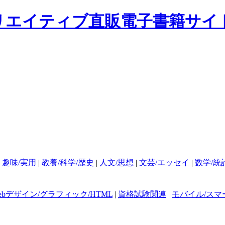
|
趣味/実用
|
教養/科学/歴史
|
人文/思想
|
文芸/エッセイ
|
数学/統
ebデザイン/グラフィック/HTML
|
資格試験関連
|
モバイル/スマ