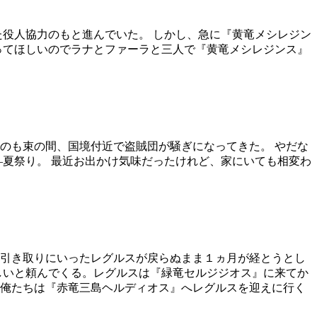
た役人協力のもと進んでいた。 しかし、急に『黄竜メシレジン
ってほしいのでラナとファーラと三人で『黄竜メシレジンス』
たのも束の間、国境付近で盗賊団が騒ぎになってきた。 やだな
―夏祭り。 最近お出かけ気味だったけれど、家にいても相変わ
を引き取りにいったレグルスが戻らぬまま１ヵ月が経とうとし
しいと頼んでくる。レグルスは『緑竜セルジジオス』に来てか
俺たちは『赤竜三島ヘルディオス』へレグルスを迎えに行く