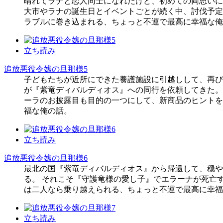
晴れてラナと恋人同士になれたけど、初めての両思いに
大市やラナの誕生日とイベントごとが続く中、討伐予定
ラブルに巻き込まれる、ちょっと不運で最高に幸福な俺
立ち読み
追放悪役令嬢の旦那様5
子どもたちが近所にできた養護施設に引越しして、再び
が『紫竜ディバルディオス』への同行を依頼してきた。
ーラのお披露目も目的の一つにして、新商品のヒントを
福な俺の話。
立ち読み
追放悪役令嬢の旦那様6
最北の国『紫竜ディバルディオス』から帰還して、穏や
る。 それこそ『守護竜様の愛し子』でエラーナが死亡す
は二人なら乗り越えられる、ちょっと不運で最高に幸福
立ち読み