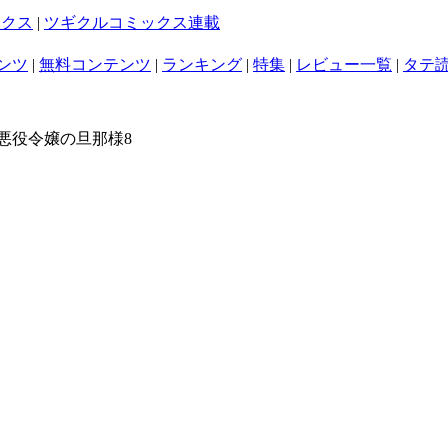
ックス
|
ツギクルコミックス連載
ンツ
|
無料コンテンツ
|
ランキング
|
特集
|
レビュー一覧
|
タテ
放悪役令嬢の旦那様8