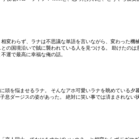
 相変わらず、ラナは不思議な単語を言いながら、変わった機
スとの国境沿いで賊に襲われている人を見つける。 助けたのは
と不運で最高に幸福な俺の話。
に頭を悩ませるラナ。 そんなアホ可愛いラナを眺めている夕
子息ダージスの姿があった。 絶対に笑い事では済まされない