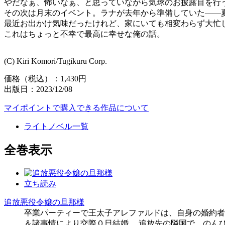
やだなぁ、怖いなぁ、と思っていながら気球のお披露目を行
その次は月末のイベント。ラナが去年から準備していた――
最近お出かけ気味だったけれど、家にいても相変わらず大忙
これはちょっと不幸で最高に幸せな俺の話。
(C) Kiri Komori/Tugikuru Corp.
価格（税込）：1,430円
出版日：2023/12/08
マイポイントで購入できる作品について
ライトノベル一覧
全巻表示
立ち読み
追放悪役令嬢の旦那様
卒業パーティーで王太子アレファルドは、自身の婚約者
＆諸事情により交際０日結婚。 追放先の隣国で、のん