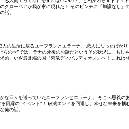
「恋人同士ってなにをすればいいの？」と相変わらずドギマギ
のクローベアが我が家に現れた！ そのピンチに『加護なし』
の話。
2人の生活に戻るユーフランとエラーナ。 恋人になったばか
 “らのべ”では、ラナの死後のお話だというその状況に、もし
求め、いざ最北端の国『紫竜ディバルディオス』へ！ これは
かな日々を送っていたユーフランとエラーナ。 そこへ恩義の
る因縁の“イベント”！ 破滅エンドを回避し、幸せな未来を掴
な俺の話。