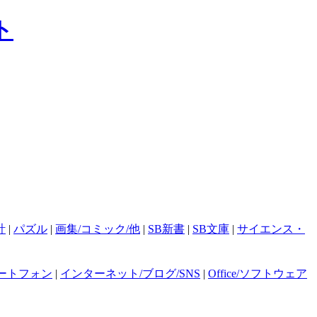
計
|
パズル
|
画集/コミック/他
|
SB新書
|
SB文庫
|
サイエンス・
ートフォン
|
インターネット/ブログ/SNS
|
Office/ソフトウェア