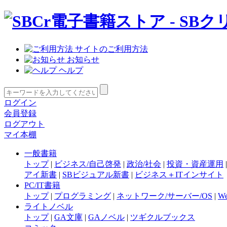
サイトのご利用方法
お知らせ
ヘルプ
ログイン
会員登録
ログアウト
マイ本棚
一般書籍
トップ
|
ビジネス/自己啓発
|
政治/社会
|
投資・資産運用
アイ新書
|
SBビジュアル新書
|
ビジネス＋ITインサイト
PC/IT書籍
トップ
|
プログラミング
|
ネットワーク/サーバー/OS
|
W
ライトノベル
トップ
|
GA文庫
|
GAノベル
|
ツギクルブックス