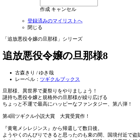
作成
キャンセル
登録済みのマイリストへ
閉じる
「追放悪役令嬢の旦那様」シリーズ
追放悪役令嬢の旦那様8
古森きり / ゆき哉
レーベル：
ツギクルブックス
旦那様、異世界で夏祭りをやりましょう！
謎持ち悪役令嬢と規格外の旦那様が繰り広げる
ちょっと不運で最高にハッピーなファンタジー、第八弾！
第4回ツギクル小説大賞 大賞受賞作！
『黄竜メシレジンス』から帰還して数日後。
ようやくのんびりできると思ったのも束の間、国境付近で盗