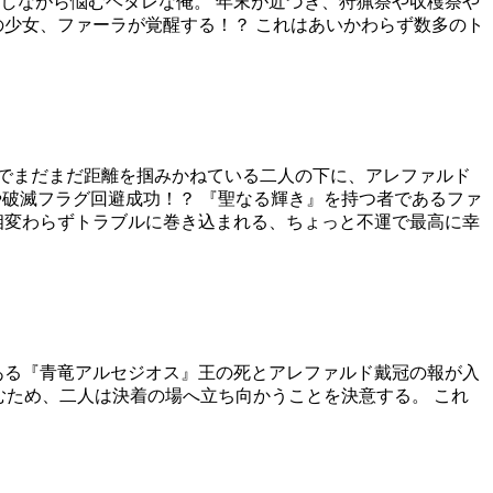
しながら悩むヘタレな俺。 年末が近づき、狩猟祭や収穫祭や
の少女、ファーラが覚醒する！？ これはあいかわらず数多のト
りでまだまだ距離を掴みかねている二人の下に、アレファルド
や破滅フラグ回避成功！？ 『聖なる輝き』を持つ者であるファ
相変わらずトラブルに巻き込まれる、ちょっと不運で最高に幸
ある『青竜アルセジオス』王の死とアレファルド戴冠の報が入
むため、二人は決着の場へ立ち向かうことを決意する。 これ