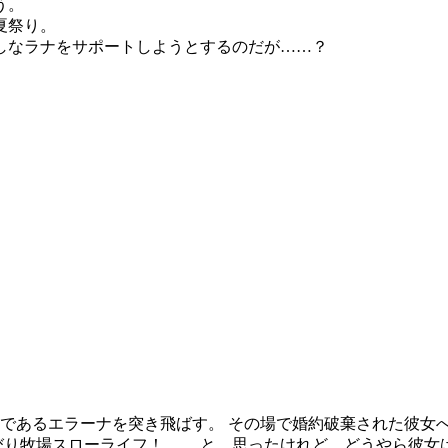
う。
夏祭り。
しなラナをサポートしようとするのだが……？
であるエラーナを突き飛ばす。 その場で婚約破棄された彼女
びり牧場スローライフ！ ……と、思ったけれど、どうやら彼女