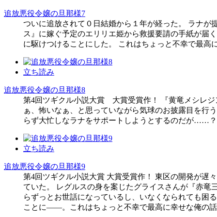
追放悪役令嬢の旦那様7
ついに追放されて０日結婚から１年が経った。 ラナが
ス』に嫁ぐ予定のエリリエ姫から救援要請の手紙が届く
に駆けつけることにした。 これはちょっと不幸で最高
立ち読み
追放悪役令嬢の旦那様8
第4回ツギクル小説大賞 大賞受賞作！ 『黄竜メシレ
ぁ、怖いなぁ、と思っていながら気球のお披露目を行う
らず大忙しなラナをサポートしようとするのだが……？
立ち読み
追放悪役令嬢の旦那様9
第4回ツギクル小説大賞 大賞受賞作！ 東区の開発が
ていた。 レグルスの身を案じたグライスさんが『赤竜
らずっとお世話になっているし、いなくなられても困る
ことに――。これはちょっと不幸で最高に幸せな俺の話