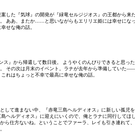
提案した『気球』の開発が『緑竜セルジジオス』の王都から来
。 ああ、またか……と思いながらもエリリエ姫には幸せにな
に幸せな俺の話。
ジンス』から帰還して数日後。 ようやくのんびりできると思っ
。 その次は月末のイベント。ラナが去年から準備していた―
 これはちょっと不幸で最高に幸せな俺の話。
遅々として進まない中、『赤竜三島ヘルディオス』に新しい孤児
三島ヘルディオス』に迎えにいくので、俺とラナに同行してほ
から仕方ないね。ということでファーラ、レイも引き連れて、
。