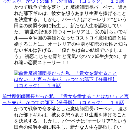
った夫が、かつての部下【分冊版】（コミック） １５話
かつて戦争で命を落とした魔術師団長バーベナ。 遺さ
れた部下ギルは、彼女を想うあまり生涯を捧げること
を決意する。 しかし、バーベナは“オーレリア”という
田舎の侯爵令嬢に転生し、新たな人生を謳歌してい
た。 前世の記憶を持つオーレリアは、父の計らいでギ
ル――今や国の英雄となったロストロイ魔術伯爵と結
婚することに。 オーレリアの中身が初恋の女性と知ら
ないギルは告げる。 「僕たちは白い結婚でいましょ
う」 初恋こじらせ青年と元気バクハツ転生少女の、す
れ違い恋愛ストーリー！！
前世魔術師団長だった私、「貴女を愛することはない」と言
った夫が、かつての部下【分冊版】（コミック） １６話
かつて戦争で命を落とした魔術師団長バーベナ。 遺さ
れた部下ギルは、彼女を想うあまり生涯を捧げること
を決意する。 しかし、バーベナは“オーレリア”という
田舎の侯爵令嬢に転生し、新たな人生を謳歌してい