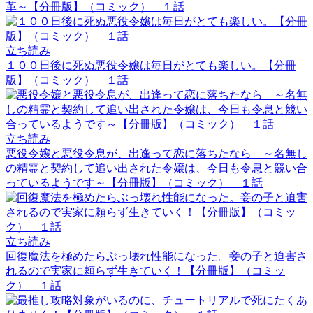
革～【分冊版】（コミック） １話
立ち読み
１００日後に死ぬ悪役令嬢は毎日がとても楽しい。【分冊
版】（コミック） １話
立ち読み
悪役令嬢と悪役令息が、出逢って恋に落ちたなら ～名無し
の精霊と契約して追い出された令嬢は、今日も令息と競い合
っているようです～【分冊版】（コミック） １話
立ち読み
回復魔法を極めたらぶっ壊れ性能になった。妾の子と迫害さ
れるので実家に頼らず生きていく！【分冊版】（コミッ
ク） １話