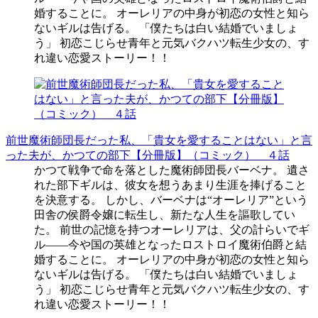
婚することに。 オーレリアの中身が初恋の女性と知ら
ないギルは告げる。 「僕たちは白い結婚でいましょ
う」 初恋こじらせ青年と元気バクハツ転生少女の、す
れ違い恋愛ストーリー！！
前世魔術師団長だった私、「貴女を愛することはない」と言
った夫が、かつての部下【分冊版】（コミック） ４話
かつて戦争で命を落とした魔術師団長バーベナ。 遺さ
れた部下ギルは、彼女を想うあまり生涯を捧げること
を決意する。 しかし、バーベナは“オーレリア”という
田舎の侯爵令嬢に転生し、新たな人生を謳歌してい
た。 前世の記憶を持つオーレリアは、父の計らいでギ
ル――今や国の英雄となったロストロイ魔術伯爵と結
婚することに。 オーレリアの中身が初恋の女性と知ら
ないギルは告げる。 「僕たちは白い結婚でいましょ
う」 初恋こじらせ青年と元気バクハツ転生少女の、す
れ違い恋愛ストーリー！！