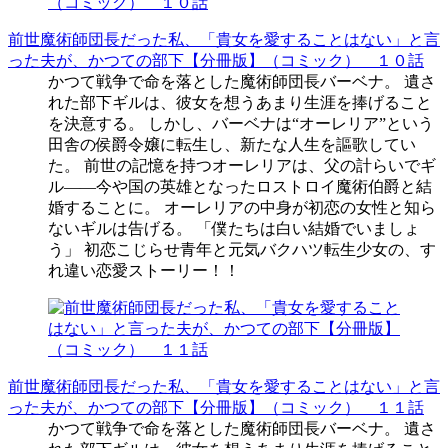
前世魔術師団長だった私、「貴女を愛することはない」と言
った夫が、かつての部下【分冊版】（コミック） １０話
かつて戦争で命を落とした魔術師団長バーベナ。 遺さ
れた部下ギルは、彼女を想うあまり生涯を捧げること
を決意する。 しかし、バーベナは“オーレリア”という
田舎の侯爵令嬢に転生し、新たな人生を謳歌してい
た。 前世の記憶を持つオーレリアは、父の計らいでギ
ル――今や国の英雄となったロストロイ魔術伯爵と結
婚することに。 オーレリアの中身が初恋の女性と知ら
ないギルは告げる。 「僕たちは白い結婚でいましょ
う」 初恋こじらせ青年と元気バクハツ転生少女の、す
れ違い恋愛ストーリー！！
前世魔術師団長だった私、「貴女を愛することはない」と言
った夫が、かつての部下【分冊版】（コミック） １１話
かつて戦争で命を落とした魔術師団長バーベナ。 遺さ