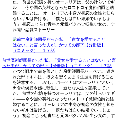
た。 前世の記憶を持つオーレリアは、父の計らいでギ
ル――今や国の英雄となったロストロイ魔術伯爵と結
婚することに。 オーレリアの中身が初恋の女性と知ら
ないギルは告げる。 「僕たちは白い結婚でいましょ
う」 初恋こじらせ青年と元気バクハツ転生少女の、す
れ違い恋愛ストーリー！！
前世魔術師団長だった私、「貴女を愛することはない」と言
った夫が、かつての部下【分冊版】（コミック） １７話
かつて戦争で命を落とした魔術師団長バーベナ。 遺さ
れた部下ギルは、彼女を想うあまり生涯を捧げること
を決意する。 しかし、バーベナは“オーレリア”という
田舎の侯爵令嬢に転生し、新たな人生を謳歌してい
た。 前世の記憶を持つオーレリアは、父の計らいでギ
ル――今や国の英雄となったロストロイ魔術伯爵と結
婚することに。 オーレリアの中身が初恋の女性と知ら
ないギルは告げる。 「僕たちは白い結婚でいましょ
う」 初恋こじらせ青年と元気バクハツ転生少女の、す