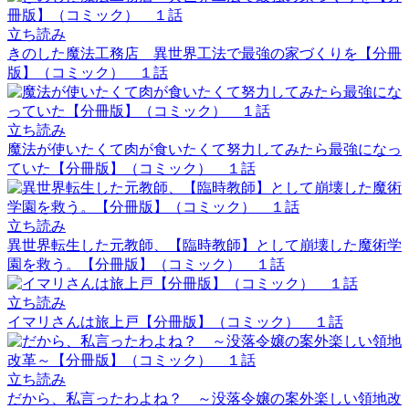
立ち読み
きのした魔法工務店 異世界工法で最強の家づくりを【分冊
版】（コミック） １話
立ち読み
魔法が使いたくて肉が食いたくて努力してみたら最強になっ
ていた【分冊版】（コミック） １話
立ち読み
異世界転生した元教師、【臨時教師】として崩壊した魔術学
園を救う。【分冊版】（コミック） １話
立ち読み
イマリさんは旅上戸【分冊版】（コミック） １話
立ち読み
だから、私言ったわよね？ ～没落令嬢の案外楽しい領地改