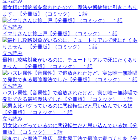
立ち読み
聖女様に婚約者を奪われたので、魔法史博物館に引きこもり
ます。【分冊版】（コミック） １話
立ち読み
イマリさんは旅上戸【分冊版】（コミック） １話
立ち読み
最推し攻略対象がいるのに、チュートリアルで死にたくあり
ません！【分冊版】（コミック） １話
立ち読み
ハズレ属性【音属性】で追放されたけど、実は唯一無詠唱で
発動できる最強魔法でした【分冊版】（コミック） １話
立ち読み
男女比バグっているのに悪役転生だと思い込んでいる奴【分
冊版】（コミック） １話