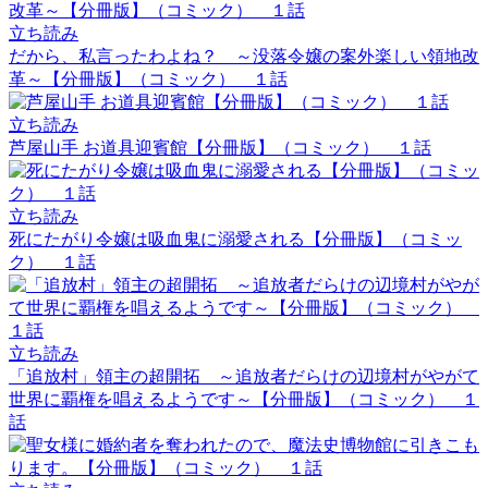
立ち読み
だから、私言ったわよね？ ～没落令嬢の案外楽しい領地改
革～【分冊版】（コミック） １話
立ち読み
芦屋山手 お道具迎賓館【分冊版】（コミック） １話
立ち読み
死にたがり令嬢は吸血鬼に溺愛される【分冊版】（コミッ
ク） １話
立ち読み
「追放村」領主の超開拓 ～追放者だらけの辺境村がやがて
世界に覇権を唱えるようです～【分冊版】（コミック） １
話