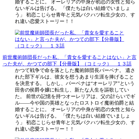
婚することに。 オーレリアの中身が初恋の女性と知ら
ないギルは告げる。 「僕たちは白い結婚でいましょ
う」 初恋こじらせ青年と元気バクハツ転生少女の、す
れ違い恋愛ストーリー！！
前世魔術師団長だった私、「貴女を愛することはない」と言
った夫が、かつての部下【分冊版】（コミック） １３話
かつて戦争で命を落とした魔術師団長バーベナ。 遺さ
れた部下ギルは、彼女を想うあまり生涯を捧げること
を決意する。 しかし、バーベナは“オーレリア”という
田舎の侯爵令嬢に転生し、新たな人生を謳歌してい
た。 前世の記憶を持つオーレリアは、父の計らいでギ
ル――今や国の英雄となったロストロイ魔術伯爵と結
婚することに。 オーレリアの中身が初恋の女性と知ら
ないギルは告げる。 「僕たちは白い結婚でいましょ
う」 初恋こじらせ青年と元気バクハツ転生少女の、す
れ違い恋愛ストーリー！！