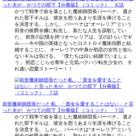
った夫が、かつての部下【分冊版】（コミック） ６話
かつて戦争で命を落とした魔術師団長バーベナ。 遺さ
れた部下ギルは、彼女を想うあまり生涯を捧げること
を決意する。 しかし、バーベナは“オーレリア”という
田舎の侯爵令嬢に転生し、新たな人生を謳歌してい
た。 前世の記憶を持つオーレリアは、父の計らいでギ
ル――今や国の英雄となったロストロイ魔術伯爵と結
婚することに。 オーレリアの中身が初恋の女性と知ら
ないギルは告げる。 「僕たちは白い結婚でいましょ
う」 初恋こじらせ青年と元気バクハツ転生少女の、す
れ違い恋愛ストーリー！！
前世魔術師団長だった私、「貴女を愛することはない」と言
った夫が、かつての部下【分冊版】（コミック） ７話
かつて戦争で命を落とした魔術師団長バーベナ。 遺さ
れた部下ギルは、彼女を想うあまり生涯を捧げること
を決意する。 しかし、バーベナは“オーレリア”という
田舎の侯爵令嬢に転生し、新たな人生を謳歌してい