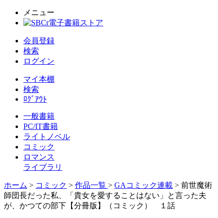
メニュー
会員登録
検索
ログイン
マイ本棚
検索
ﾛｸﾞｱｳﾄ
一般書籍
PC/IT書籍
ライトノベル
コミック
ロマンス
ライブラリ
ホーム
>
コミック
>
作品一覧
>
GAコミック連載
> 前世魔術
師団長だった私、「貴女を愛することはない」と言った夫
が、かつての部下【分冊版】（コミック） １話