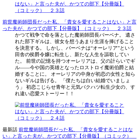
前世魔術師団長だった私、「貴女を愛することはない」と言
った夫が、かつての部下【分冊版】（コミック） ２３話
かつて戦争で命を落とした魔術師団長バーベナ。 遺さ
れた部下ギルは、彼女を想うあまり生涯を捧げること
を決意する。 しかし、バーベナは“オーレリア”という
田舎の侯爵令嬢に転生し、新たな人生を謳歌してい
た。 前世の記憶を持つオーレリアは、父の計らいでギ
ル――今や国の英雄となったロストロイ魔術伯爵と結
婚することに。 オーレリアの中身が初恋の女性と知ら
ないギルは告げる。 「僕たちは白い結婚でいましょ
う」 初恋こじらせ青年と元気バクハツ転生少女の、す
れ違い恋愛ストーリー！！
最新話
前世魔術師団長だった私、「貴女を愛することはな
い」と言った夫が、かつての部下【分冊版】（コミック）