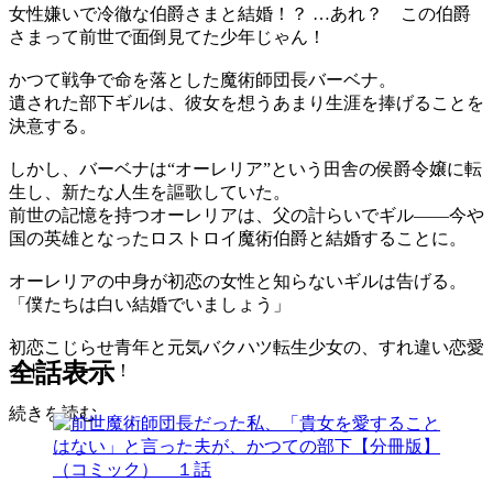
女性嫌いで冷徹な伯爵さまと結婚！？ …あれ？ この伯爵
さまって前世で面倒見てた少年じゃん！
かつて戦争で命を落とした魔術師団長バーベナ。
遺された部下ギルは、彼女を想うあまり生涯を捧げることを
決意する。
しかし、バーベナは“オーレリア”という田舎の侯爵令嬢に転
生し、新たな人生を謳歌していた。
前世の記憶を持つオーレリアは、父の計らいでギル――今や
国の英雄となったロストロイ魔術伯爵と結婚することに。
オーレリアの中身が初恋の女性と知らないギルは告げる。
「僕たちは白い結婚でいましょう」
初恋こじらせ青年と元気バクハツ転生少女の、すれ違い恋愛
全話表示
ストーリー！！
続きを読む