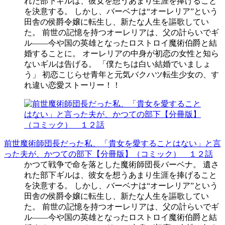
れた部下ギルは、彼女を想うあまり生涯を捧げること
を決意する。 しかし、バーベナは“オーレリア”という
田舎の侯爵令嬢に転生し、新たな人生を謳歌してい
た。 前世の記憶を持つオーレリアは、父の計らいでギ
ル――今や国の英雄となったロストロイ魔術伯爵と結
婚することに。 オーレリアの中身が初恋の女性と知ら
ないギルは告げる。 「僕たちは白い結婚でいましょ
う」 初恋こじらせ青年と元気バクハツ転生少女の、す
れ違い恋愛ストーリー！！
前世魔術師団長だった私、「貴女を愛することはない」と言
った夫が、かつての部下【分冊版】（コミック） １２話
かつて戦争で命を落とした魔術師団長バーベナ。 遺さ
れた部下ギルは、彼女を想うあまり生涯を捧げること
を決意する。 しかし、バーベナは“オーレリア”という
田舎の侯爵令嬢に転生し、新たな人生を謳歌してい
た。 前世の記憶を持つオーレリアは、父の計らいでギ
ル――今や国の英雄となったロストロイ魔術伯爵と結