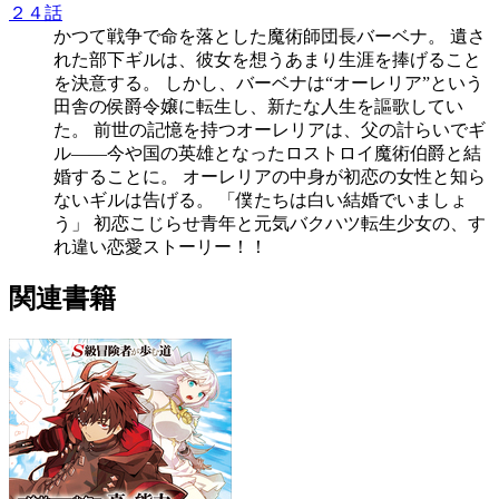
２４話
かつて戦争で命を落とした魔術師団長バーベナ。 遺さ
れた部下ギルは、彼女を想うあまり生涯を捧げること
を決意する。 しかし、バーベナは“オーレリア”という
田舎の侯爵令嬢に転生し、新たな人生を謳歌してい
た。 前世の記憶を持つオーレリアは、父の計らいでギ
ル――今や国の英雄となったロストロイ魔術伯爵と結
婚することに。 オーレリアの中身が初恋の女性と知ら
ないギルは告げる。 「僕たちは白い結婚でいましょ
う」 初恋こじらせ青年と元気バクハツ転生少女の、す
れ違い恋愛ストーリー！！
関連書籍