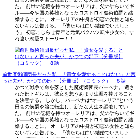
た。 前世の記憶を持つオーレリアは、父の計らいでギ
ル――今や国の英雄となったロストロイ魔術伯爵と結
婚することに。 オーレリアの中身が初恋の女性と知ら
ないギルは告げる。 「僕たちは白い結婚でいましょ
う」 初恋こじらせ青年と元気バクハツ転生少女の、す
れ違い恋愛ストーリー！！
前世魔術師団長だった私、「貴女を愛することはない」と言
った夫が、かつての部下【分冊版】（コミック） ８話
かつて戦争で命を落とした魔術師団長バーベナ。 遺さ
れた部下ギルは、彼女を想うあまり生涯を捧げること
を決意する。 しかし、バーベナは“オーレリア”という
田舎の侯爵令嬢に転生し、新たな人生を謳歌してい
た。 前世の記憶を持つオーレリアは、父の計らいでギ
ル――今や国の英雄となったロストロイ魔術伯爵と結
婚することに。 オーレリアの中身が初恋の女性と知ら
ないギルは告げる。 「僕たちは白い結婚でいましょ