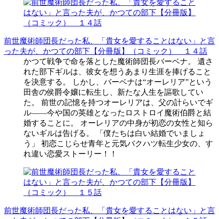
前世魔術師団長だった私、「貴女を愛することはない」と言
った夫が、かつての部下【分冊版】（コミック） １４話
かつて戦争で命を落とした魔術師団長バーベナ。 遺さ
れた部下ギルは、彼女を想うあまり生涯を捧げること
を決意する。 しかし、バーベナは“オーレリア”という
田舎の侯爵令嬢に転生し、新たな人生を謳歌してい
た。 前世の記憶を持つオーレリアは、父の計らいでギ
ル――今や国の英雄となったロストロイ魔術伯爵と結
婚することに。 オーレリアの中身が初恋の女性と知ら
ないギルは告げる。 「僕たちは白い結婚でいましょ
う」 初恋こじらせ青年と元気バクハツ転生少女の、す
れ違い恋愛ストーリー！！
前世魔術師団長だった私、「貴女を愛することはない」と言