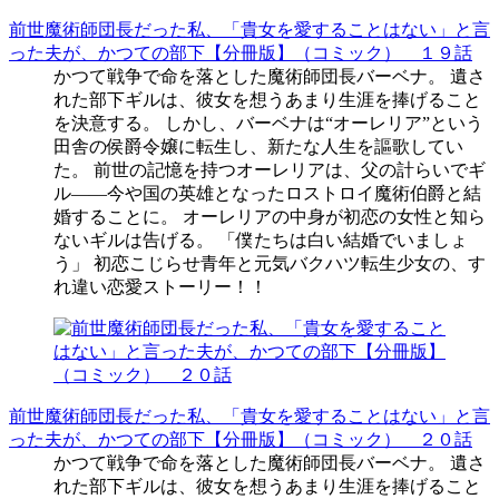
前世魔術師団長だった私、「貴女を愛することはない」と言
った夫が、かつての部下【分冊版】（コミック） １９話
かつて戦争で命を落とした魔術師団長バーベナ。 遺さ
れた部下ギルは、彼女を想うあまり生涯を捧げること
を決意する。 しかし、バーベナは“オーレリア”という
田舎の侯爵令嬢に転生し、新たな人生を謳歌してい
た。 前世の記憶を持つオーレリアは、父の計らいでギ
ル――今や国の英雄となったロストロイ魔術伯爵と結
婚することに。 オーレリアの中身が初恋の女性と知ら
ないギルは告げる。 「僕たちは白い結婚でいましょ
う」 初恋こじらせ青年と元気バクハツ転生少女の、す
れ違い恋愛ストーリー！！
前世魔術師団長だった私、「貴女を愛することはない」と言
った夫が、かつての部下【分冊版】（コミック） ２０話
かつて戦争で命を落とした魔術師団長バーベナ。 遺さ
れた部下ギルは、彼女を想うあまり生涯を捧げること