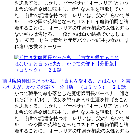
を決意する。 しかし、バーベナは“オーレリア”という
田舎の侯爵令嬢に転生し、新たな人生を謳歌してい
た。 前世の記憶を持つオーレリアは、父の計らいでギ
ル――今や国の英雄となったロストロイ魔術伯爵と結
婚することに。 オーレリアの中身が初恋の女性と知ら
ないギルは告げる。 「僕たちは白い結婚でいましょ
う」 初恋こじらせ青年と元気バクハツ転生少女の、す
れ違い恋愛ストーリー！！
前世魔術師団長だった私、「貴女を愛することはない」と言
った夫が、かつての部下【分冊版】（コミック） ２１話
かつて戦争で命を落とした魔術師団長バーベナ。 遺さ
れた部下ギルは、彼女を想うあまり生涯を捧げること
を決意する。 しかし、バーベナは“オーレリア”という
田舎の侯爵令嬢に転生し、新たな人生を謳歌してい
た。 前世の記憶を持つオーレリアは、父の計らいでギ
ル――今や国の英雄となったロストロイ魔術伯爵と結
婚することに。 オーレリアの中身が初恋の女性と知ら