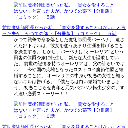
前世魔術師団長だった私、「貴女を愛することはない」と言
った夫が、かつての部下【分冊版】（コミック） ５話
かつて戦争で命を落とした魔術師団長バーベナ。 遺さ
れた部下ギルは、彼女を想うあまり生涯を捧げること
を決意する。 しかし、バーベナは“オーレリア”という
田舎の侯爵令嬢に転生し、新たな人生を謳歌してい
た。 前世の記憶を持つオーレリアは、父の計らいでギ
ル――今や国の英雄となったロストロイ魔術伯爵と結
婚することに。 オーレリアの中身が初恋の女性と知ら
ないギルは告げる。 「僕たちは白い結婚でいましょ
う」 初恋こじらせ青年と元気バクハツ転生少女の、す
れ違い恋愛ストーリー！！
前世魔術師団長だった私、「貴女を愛することはない」と言