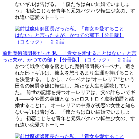
ないギルは告げる。 「僕たちは白い結婚でいましょ
う」 初恋こじらせ青年と元気バクハツ転生少女の、す
れ違い恋愛ストーリー！！
前世魔術師団長だった私、「貴女を愛することはない」と言
った夫が、かつての部下【分冊版】（コミック） ２２話
かつて戦争で命を落とした魔術師団長バーベナ。 遺さ
れた部下ギルは、彼女を想うあまり生涯を捧げること
を決意する。 しかし、バーベナは“オーレリア”という
田舎の侯爵令嬢に転生し、新たな人生を謳歌してい
た。 前世の記憶を持つオーレリアは、父の計らいでギ
ル――今や国の英雄となったロストロイ魔術伯爵と結
婚することに。 オーレリアの中身が初恋の女性と知ら
ないギルは告げる。 「僕たちは白い結婚でいましょ
う」 初恋こじらせ青年と元気バクハツ転生少女の、す
れ違い恋愛ストーリー！！