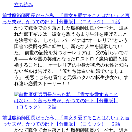
立ち読み
前世魔術師団長だった私、「貴女を愛することはない」と言
った夫が、かつての部下【分冊版】（コミック） １話
かつて戦争で命を落とした魔術師団長バーベナ。 遺さ
れた部下ギルは、彼女を想うあまり生涯を捧げること
を決意する。 しかし、バーベナは“オーレリア”という
田舎の侯爵令嬢に転生し、新たな人生を謳歌してい
た。 前世の記憶を持つオーレリアは、父の計らいでギ
ル――今や国の英雄となったロストロイ魔術伯爵と結
婚することに。 オーレリアの中身が初恋の女性と知ら
ないギルは告げる。 「僕たちは白い結婚でいましょ
う」 初恋こじらせ青年と元気バクハツ転生少女の、す
れ違い恋愛ストーリー！！
前世魔術師団長だった私、「貴女を愛することはない」と言
った夫が、かつての部下【分冊版】（コミック） ２話
かつて戦争で命を落とした魔術師団長バーベナ。 遺さ