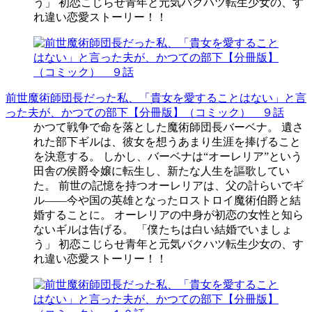
う」 初恋こじらせ青年と元気バクハツ転生少女の、す
れ違い恋愛ストーリー！！
前世魔術師団長だった私、「貴女を愛することはない」と言
った夫が、かつての部下【分冊版】（コミック） ９話
かつて戦争で命を落とした魔術師団長バーベナ。 遺さ
れた部下ギルは、彼女を想うあまり生涯を捧げること
を決意する。 しかし、バーベナは“オーレリア”という
田舎の侯爵令嬢に転生し、新たな人生を謳歌してい
た。 前世の記憶を持つオーレリアは、父の計らいでギ
ル――今や国の英雄となったロストロイ魔術伯爵と結
婚することに。 オーレリアの中身が初恋の女性と知ら
ないギルは告げる。 「僕たちは白い結婚でいましょ
う」 初恋こじらせ青年と元気バクハツ転生少女の、す
れ違い恋愛ストーリー！！