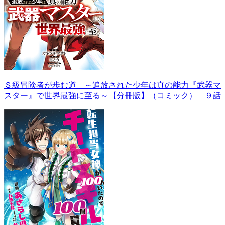
Ｓ級冒険者が歩む道 ～追放された少年は真の能力『武器マ
スター』で世界最強に至る～【分冊版】（コミック） ９話