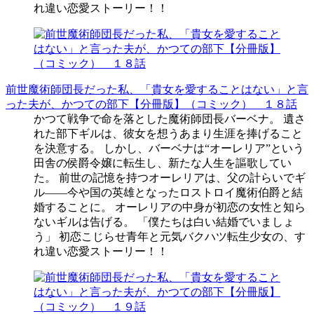
れ違い恋愛ストーリー！！
前世魔術師団長だった私、「貴女を愛することはない」と言
った夫が、かつての部下【分冊版】（コミック） １８話
かつて戦争で命を落とした魔術師団長バーベナ。 遺さ
れた部下ギルは、彼女を想うあまり生涯を捧げること
を決意する。 しかし、バーベナは“オーレリア”という
田舎の侯爵令嬢に転生し、新たな人生を謳歌してい
た。 前世の記憶を持つオーレリアは、父の計らいでギ
ル――今や国の英雄となったロストロイ魔術伯爵と結
婚することに。 オーレリアの中身が初恋の女性と知ら
ないギルは告げる。 「僕たちは白い結婚でいましょ
う」 初恋こじらせ青年と元気バクハツ転生少女の、す
れ違い恋愛ストーリー！！