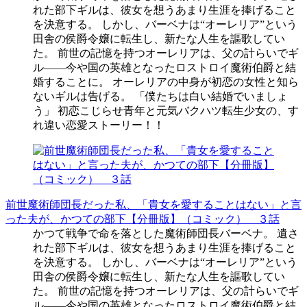
れた部下ギルは、彼女を想うあまり生涯を捧げること
を決意する。 しかし、バーベナは“オーレリア”という
田舎の侯爵令嬢に転生し、新たな人生を謳歌してい
た。 前世の記憶を持つオーレリアは、父の計らいでギ
ル――今や国の英雄となったロストロイ魔術伯爵と結
婚することに。 オーレリアの中身が初恋の女性と知ら
ないギルは告げる。 「僕たちは白い結婚でいましょ
う」 初恋こじらせ青年と元気バクハツ転生少女の、す
れ違い恋愛ストーリー！！
前世魔術師団長だった私、「貴女を愛することはない」と言
った夫が、かつての部下【分冊版】（コミック） ３話
かつて戦争で命を落とした魔術師団長バーベナ。 遺さ
れた部下ギルは、彼女を想うあまり生涯を捧げること
を決意する。 しかし、バーベナは“オーレリア”という
田舎の侯爵令嬢に転生し、新たな人生を謳歌してい
た。 前世の記憶を持つオーレリアは、父の計らいでギ
ル――今や国の英雄となったロストロイ魔術伯爵と結