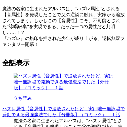
魔法の名家に生まれたアルバスは、“ハズレ属性”とされる
【音属性】を発現したことで父の逆鱗に触れ、実家から追放
されてしまう。しかしこの【音属性】こそ、不可能とされ
た“詠唱破棄”を実現できる、たった一つの属性だと判明
し……！？
『ハズレ』の烙印を押された少年が成り上がる、逆転無双フ
ァンタジー開幕！
全話表示
立ち読み
ハズレ属性【音属性】で追放されたけど、実は唯一無詠唱で
発動できる最強魔法でした【分冊版】（コミック） １話
魔法の名家に生まれたアルバスは、“ハズレ属性”とさ
れる【音属性】を発現したことで父の逆鱗に触れ、実