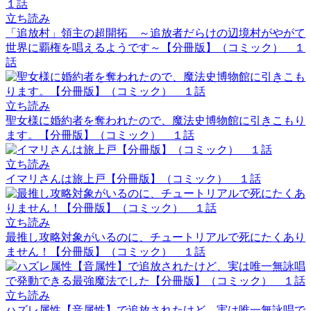
立ち読み
「追放村」領主の超開拓 ～追放者だらけの辺境村がやがて
世界に覇権を唱えるようです～【分冊版】（コミック） １
話
立ち読み
聖女様に婚約者を奪われたので、魔法史博物館に引きこもり
ます。【分冊版】（コミック） １話
立ち読み
イマリさんは旅上戸【分冊版】（コミック） １話
立ち読み
最推し攻略対象がいるのに、チュートリアルで死にたくあり
ません！【分冊版】（コミック） １話
立ち読み
ハズレ属性【音属性】で追放されたけど、実は唯一無詠唱で