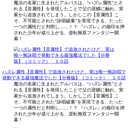
魔法の名家に生まれたアルバスは、“ハズレ属性”とさ
れる【音属性】を発現したことで父の逆鱗に触れ、実
家から追放されてしまう。しかしこの【音属性】こ
そ、不可能とされた“詠唱破棄”を実現できる、たった
一つの属性だと判明し……！？ 『ハズレ』の烙印を押
された少年が成り上がる、逆転無双ファンタジー開
幕！
ハズレ属性【音属性】で追放されたけど、実は唯一無詠唱で
発動できる最強魔法でした【分冊版】（コミック） １０話
魔法の名家に生まれたアルバスは、“ハズレ属性”とさ
れる【音属性】を発現したことで父の逆鱗に触れ、実
家から追放されてしまう。しかしこの【音属性】こ
そ、不可能とされた“詠唱破棄”を実現できる、たった
一つの属性だと判明し……！？ 『ハズレ』の烙印を押
された少年が成り上がる、逆転無双ファンタジー開
幕！