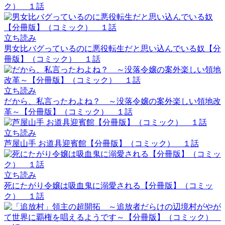
ク） １話
立ち読み
男女比バグっているのに悪役転生だと思い込んでいる奴【分
冊版】（コミック） １話
立ち読み
だから、私言ったわよね？ ～没落令嬢の案外楽しい領地改
革～【分冊版】（コミック） １話
立ち読み
芦屋山手 お道具迎賓館【分冊版】（コミック） １話
立ち読み
死にたがり令嬢は吸血鬼に溺愛される【分冊版】（コミッ
ク） １話