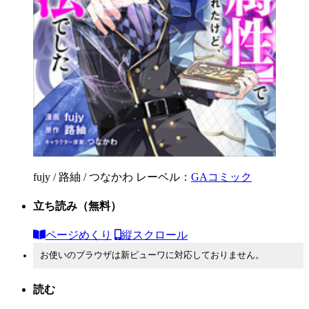
fujy / 路紬 / つなかわ
レーベル：
GAコミック
立ち読み
（無料）
ページめくり
縦スクロール
お使いのブラウザは新ビューワに対応しておりません。
読む