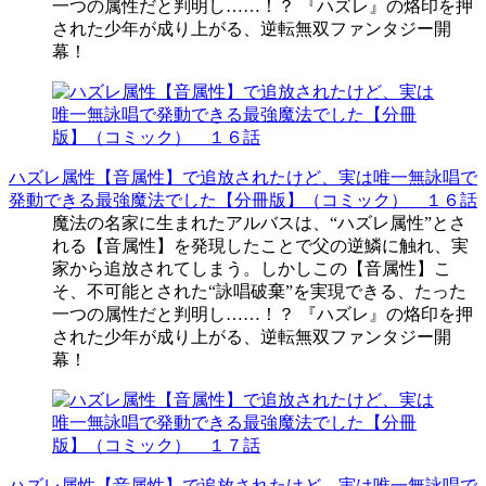
一つの属性だと判明し……！？ 『ハズレ』の烙印を押
された少年が成り上がる、逆転無双ファンタジー開
幕！
ハズレ属性【音属性】で追放されたけど、実は唯一無詠唱で
発動できる最強魔法でした【分冊版】（コミック） １６話
魔法の名家に生まれたアルバスは、“ハズレ属性”とさ
れる【音属性】を発現したことで父の逆鱗に触れ、実
家から追放されてしまう。しかしこの【音属性】こ
そ、不可能とされた“詠唱破棄”を実現できる、たった
一つの属性だと判明し……！？ 『ハズレ』の烙印を押
された少年が成り上がる、逆転無双ファンタジー開
幕！
ハズレ属性【音属性】で追放されたけど、実は唯一無詠唱で