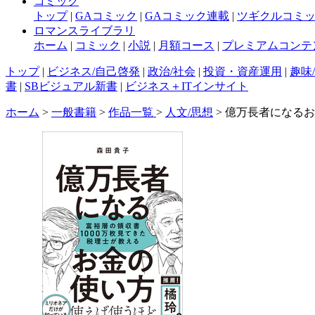
コミック
トップ
|
GAコミック
|
GAコミック連載
|
ツギクルコミ
ロマンスライブラリ
ホーム
|
コミック
|
小説
|
月額コース
|
プレミアムコンテ
トップ
|
ビジネス/自己啓発
|
政治/社会
|
投資・資産運用
|
趣味
書
|
SBビジュアル新書
|
ビジネス＋ITインサイト
ホーム
>
一般書籍
>
作品一覧
>
人文/思想
> 億万長者になる