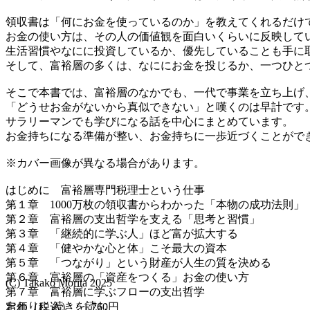
領収書は「何にお金を使っているのか」を教えてくれるだけ
お金の使い方は、その人の価値観を面白いくらいに反映して
生活習慣やなにに投資しているか、優先していることも手に
そして、富裕層の多くは、なににお金を投じるか、一つひと
そこで本書では、富裕層のなかでも、一代で事業を立ち上げ
「どうせお金がないから真似できない」と嘆くのは早計です
サラリーマンでも学びになる話を中心にまとめています。
お金持ちになる準備が整い、お金持ちに一歩近づくことがで
※カバー画像が異なる場合があります。
はじめに 富裕層専門税理士という仕事
第１章 1000万枚の領収書からわかった「本物の成功法則」
第２章 富裕層の支出哲学を支える「思考と習慣」
第３章 「継続的に学ぶ人」ほど富が拡大する
第４章 「健やかな心と体」こそ最大の資本
第５章 「つながり」という財産が人生の質を決める
第６章 富裕層の「資産をつくる」お金の使い方
(C) Takako Morita 2025
第７章 富裕層に学ぶフローの支出哲学
おわりに
続きを読む
定価（税込）：1,760円