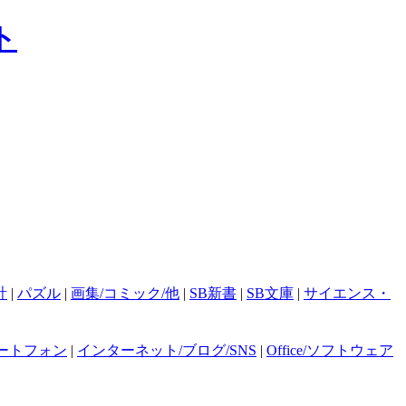
計
|
パズル
|
画集/コミック/他
|
SB新書
|
SB文庫
|
サイエンス・
ートフォン
|
インターネット/ブログ/SNS
|
Office/ソフトウェア