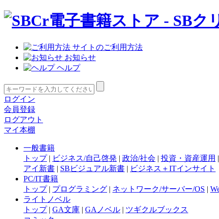
サイトのご利用方法
お知らせ
ヘルプ
ログイン
会員登録
ログアウト
マイ本棚
一般書籍
トップ
|
ビジネス/自己啓発
|
政治/社会
|
投資・資産運用
アイ新書
|
SBビジュアル新書
|
ビジネス＋ITインサイト
PC/IT書籍
トップ
|
プログラミング
|
ネットワーク/サーバー/OS
|
W
ライトノベル
トップ
|
GA文庫
|
GAノベル
|
ツギクルブックス