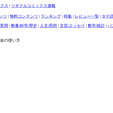
ックス
|
ツギクルコミックス連載
ンツ
|
無料コンテンツ
|
ランキング
|
特集
|
レビュー一覧
|
タテ
/実用
|
教養/科学/歴史
|
人文/思想
|
文芸/エッセイ
|
数学/統計
|
パ
お金の使い方