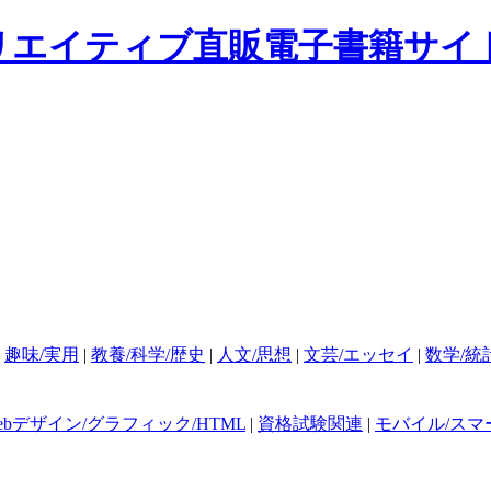
|
趣味/実用
|
教養/科学/歴史
|
人文/思想
|
文芸/エッセイ
|
数学/統
ebデザイン/グラフィック/HTML
|
資格試験関連
|
モバイル/スマ