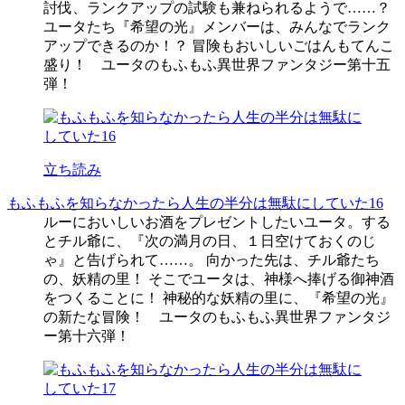
討伐、ランクアップの試験も兼ねられるようで……？
ユータたち『希望の光』メンバーは、みんなでランク
アップできるのか！？ 冒険もおいしいごはんもてんこ
盛り！ ユータのもふもふ異世界ファンタジー第十五
弾！
立ち読み
もふもふを知らなかったら人生の半分は無駄にしていた16
ルーにおいしいお酒をプレゼントしたいユータ。する
とチル爺に、『次の満月の日、１日空けておくのじ
ゃ』と告げられて……。 向かった先は、チル爺たち
の、妖精の里！ そこでユータは、神様へ捧げる御神酒
をつくることに！ 神秘的な妖精の里に、『希望の光』
の新たな冒険！ ユータのもふもふ異世界ファンタジ
ー第十六弾！