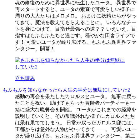
魂の修復のために異世界に転生したユータ。 異世界で
再スタートすると、ユータの素直で可愛らしい様子に
周りの大人たちはメロメロ。 おまけに妖精たちがやっ
てきて、魔法を教えてもらえることに。 いろんなチー
トを身につけて、目指せ最強への道？？ いえいえ、目
指すはもふもふたちと過ごす、穏やかな田舎ライフで
す！ 可愛いユータが繰り広げる、もふもふ異世界ファ
ンタジー、開幕！
立ち読み
もふもふを知らなかったら人生の半分は無駄にしていた2
感動の再会を果たしたカロルスとユータ。 無事に戻っ
たことを祝い、助けてもらった冒険者パーティーも一
緒に盛大な晩餐会を開催。 ユータがこれまでの経緯を
説明していくと、その常識外れな様子にカロルスたち
は呆れ果ててしまう。 日常が戻ったカロルス邸には、
王都からは意外な人物がやってきて――。 可愛いユー
タが繰り広げる、もふもふ異世界ファンタジー、第二