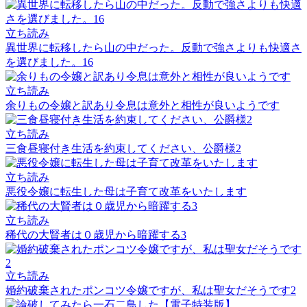
立ち読み
異世界に転移したら山の中だった。反動で強さよりも快適さ
を選びました。16
立ち読み
余りもの令嬢と訳あり令息は意外と相性が良いようです
立ち読み
三食昼寝付き生活を約束してください、公爵様2
立ち読み
悪役令嬢に転生した母は子育て改革をいたします
立ち読み
稀代の大賢者は０歳児から暗躍する3
立ち読み
婚約破棄されたポンコツ令嬢ですが、私は聖女だそうです2