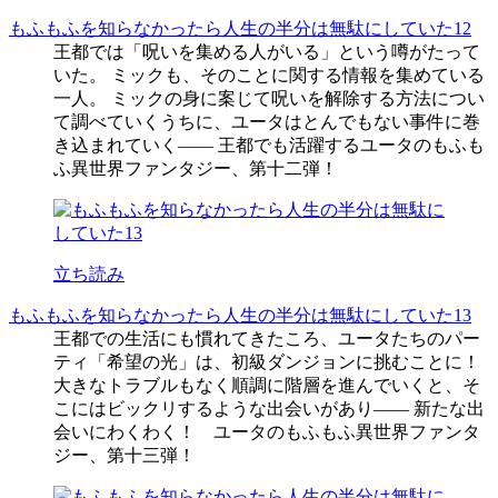
もふもふを知らなかったら人生の半分は無駄にしていた12
王都では「呪いを集める人がいる」という噂がたって
いた。 ミックも、そのことに関する情報を集めている
一人。 ミックの身に案じて呪いを解除する方法につい
て調べていくうちに、ユータはとんでもない事件に巻
き込まれていく―― 王都でも活躍するユータのもふも
ふ異世界ファンタジー、第十二弾！
立ち読み
もふもふを知らなかったら人生の半分は無駄にしていた13
王都での生活にも慣れてきたころ、ユータたちのパー
ティ「希望の光」は、初級ダンジョンに挑むことに！
大きなトラブルもなく順調に階層を進んでいくと、そ
こにはビックリするような出会いがあり―― 新たな出
会いにわくわく！ ユータのもふもふ異世界ファンタ
ジー、第十三弾！