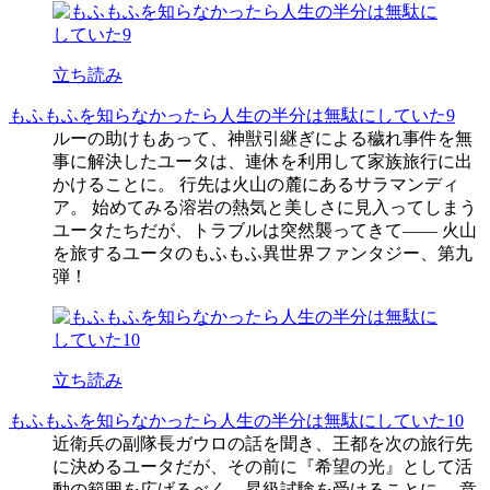
立ち読み
もふもふを知らなかったら人生の半分は無駄にしていた9
ルーの助けもあって、神獣引継ぎによる穢れ事件を無
事に解決したユータは、連休を利用して家族旅行に出
かけることに。 行先は火山の麓にあるサラマンディ
ア。 始めてみる溶岩の熱気と美しさに見入ってしまう
ユータたちだが、トラブルは突然襲ってきて―― 火山
を旅するユータのもふもふ異世界ファンタジー、第九
弾！
立ち読み
もふもふを知らなかったら人生の半分は無駄にしていた10
近衛兵の副隊長ガウロの話を聞き、王都を次の旅行先
に決めるユータだが、その前に『希望の光』として活
動の範囲を広げるべく、昇級試験を受けることに。 意