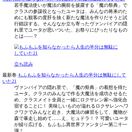
若手魔法使いが魔法の腕前を披露する「魔の祭典」で
クラスの参謀役となったユータは、みんなの将来のた
めにも観客の度肝を抜く新たな魔法を作りだそうと試
行錯誤する。そんななか立ち寄ったヴァンパイアの隠
れ里でユータが思いついた、お祭りにぴったりなもの
とは――？
立ち読み
最新巻
もふもふを知らなかったら人生の半分は無駄にして
いた21
ヴァンパイアの隠れ里で、「魔の祭典」の着想を得た
ユータ。クラスのみんなで作る大魔法を成功させるた
め、クラスメイト全員と一緒にロクサレン家へ強化合
宿することに！ 美味しいものが溢れるロクサレンへワ
クワクでみんなと赴き、大魔法の練習をして、魔物が
森で暴走し始めて……え、ヒュドラ！？ 可愛いユータ
が繰り広げる、もふもふ異世界ファンタジー第二十一
弾！