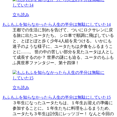
立ち読み
もふもふを知らなかったら人生の半分は無駄にしていた14
王都での生活に別れを告げて、ついにロクサレンに戻
る旅に出たユータたち。 シロ車で順調に飛ばしている
と、とぼとぼと歩く少年4人組を見つける。 いかにも
迷子のような様子に、ユータたちは夕食をふるまうこ
とに……。 世の中の苦しい部分を見たユータは人とし
て成長するのか？ 世界の謎にも迫る、ユータのもふも
ふ異世界ファンタジー、第十四弾！
立ち読み
もふもふを知らなかったら人生の半分は無駄にしていた15
３年生になったユータたちは、１年生お迎えの準備に
参加することに。１年生たちに料理をふるまうため、
ユータたち３年生は討伐にレッツゴー！ なんと今回の