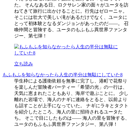
た。 そんなある日、ロクサレン家の面々がユータを訪
ねてきて旅行に出かけることに。行先はゼローニャ。
そこには壮大で美しい滝があるだけでなく、ユータに
とって初体験となるダンジョンがあったのだ――。 召
喚仲間と冒険する、ユータのもふもふ異世界ファンタ
ジー、第七弾！
立ち読み
もふもふを知らなかったら人生の半分は無駄にしていた8
学生枠による護衛依頼を無事に完了し、港町で花祭り
を楽しんだ冒険者パーティー「希望の光」の一行は、
天気に恵まれたこともあり、海岸で遊ぶことに。 少し
離れた岩場で、海人のナギに連絡をとると、以前より
も話すことが上手になっていた。 ナギにラキとタクト
を紹介したところ、海人の里に招待されるユータた
ち。 そこで目にしたものは―― 海人の里を冒険する、
ユータのもふもふ異世界ファンタジー、第八弾！