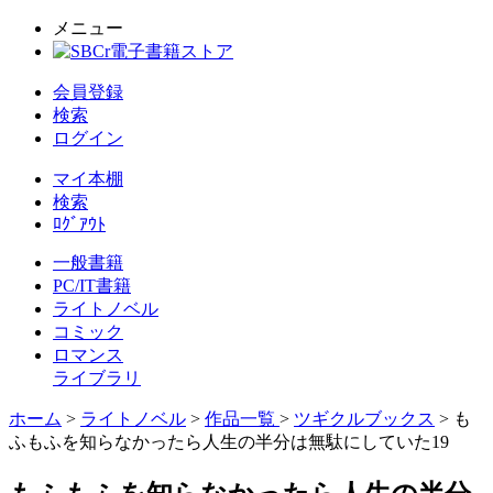
メニュー
会員登録
検索
ログイン
マイ本棚
検索
ﾛｸﾞｱｳﾄ
一般書籍
PC/IT書籍
ライトノベル
コミック
ロマンス
ライブラリ
ホーム
>
ライトノベル
>
作品一覧
>
ツギクルブックス
> も
ふもふを知らなかったら人生の半分は無駄にしていた19