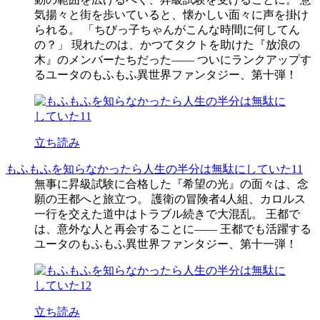
気揚々と街を歩いていると、懐かしい面々に声を掛け
られる。 「ちびっ子ちゃんがこんな時間に何してん
の？」 現れたのは、かつてタクトを助けた『放浪の
木』のメンバーたちだった―― ついにランクアップす
るユータのもふもふ異世界ファンタジー、第十弾！
立ち読み
もふもふを知らなかったら人生の半分は無駄にしていた11
無事に昇級試験に合格した『希望の光』の面々は、念
願の王都へと旅立つ。 護衛の冒険者4人組、カロルス
一行を交えた道中はトラブル続きで大混乱。 王都で
は、意外な人と再会することに―― 王都でも活躍する
ユータのもふもふ異世界ファンタジー、第十一弾！
立ち読み