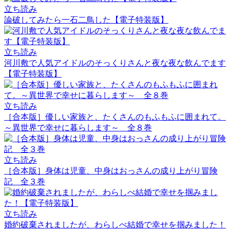
立ち読み
論破してみたら一石二鳥した【電子特装版】
立ち読み
河川敷で人気アイドルのそっくりさんと夜な夜な飲んでます
【電子特装版】
立ち読み
［合本版］優しい家族と、たくさんのもふもふに囲まれて。
～異世界で幸せに暮らします～ 全８巻
立ち読み
［合本版］身体は児童、中身はおっさんの成り上がり冒険
記 全３巻
立ち読み
婚約破棄されましたが、わらしべ結婚で幸せを掴みました！