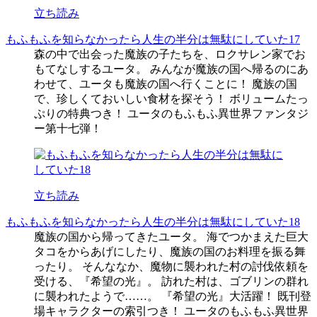
立ち読み
もふもふを知らなかったら人生の半分は無駄にしていた17
森の中で出会った魔族の子たちを、ロクサレン家でお
もてなしするユータ。 みんなが魔族の国へ帰るのにあ
わせて、ユータも魔族の国へ行くことに！ 魔族の国
で、珍しくておいしい食材を探そう！ ボリュームたっ
ぷりの特典つき！ ユータのもふもふ異世界ファンタジ
ー第十七弾！
立ち読み
もふもふを知らなかったら人生の半分は無駄にしていた18
魔族の国から帰ってきたユータ。 海でつかまえた巨大
タコをからあげにしたり、魔族の国のお料理を振る舞
ったり。 そんななか、魔物に襲われた村の討伐依頼を
受ける、『希望の光』。 訪れた村は、ゴブリンの群れ
に襲われたようで……。 『希望の光』大活躍！ 既刊登
場キャラクターの索引つき！ ユータのもふもふ異世界