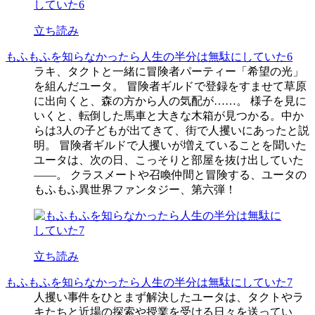
立ち読み
もふもふを知らなかったら人生の半分は無駄にしていた6
ラキ、タクトと一緒に冒険者パーティー「希望の光」
を組んだユータ。 冒険者ギルドで登録をすませて草原
に出向くと、森の方から人の気配が……。 様子を見に
いくと、転倒した馬車と大きな木箱が見つかる。中か
らは3人の子どもが出てきて、街で人攫いにあったと説
明。 冒険者ギルドで人攫いが増えていることを聞いた
ユータは、次の日、こっそりと部屋を抜け出していた
――。 クラスメートや召喚仲間と冒険する、ユータの
もふもふ異世界ファンタジー、第六弾！
立ち読み
もふもふを知らなかったら人生の半分は無駄にしていた7
人攫い事件をひとまず解決したユータは、タクトやラ
キたちと近場の探索や授業を受ける日々を送ってい