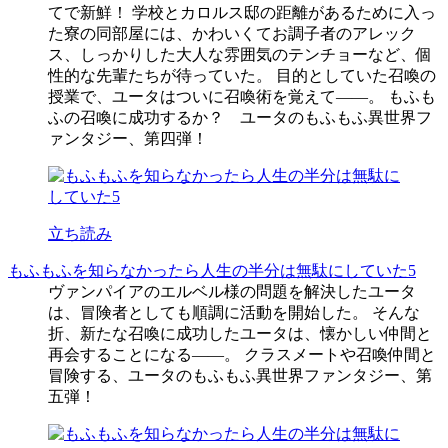
てで新鮮！ 学校とカロルス邸の距離があるために入っ
た寮の同部屋には、かわいくてお調子者のアレック
ス、しっかりした大人な雰囲気のテンチョーなど、個
性的な先輩たちが待っていた。 目的としていた召喚の
授業で、ユータはついに召喚術を覚えて――。 もふも
ふの召喚に成功するか？ ユータのもふもふ異世界フ
ァンタジー、第四弾！
立ち読み
もふもふを知らなかったら人生の半分は無駄にしていた5
ヴァンパイアのエルベル様の問題を解決したユータ
は、冒険者としても順調に活動を開始した。 そんな
折、新たな召喚に成功したユータは、懐かしい仲間と
再会することになる――。 クラスメートや召喚仲間と
冒険する、ユータのもふもふ異世界ファンタジー、第
五弾！