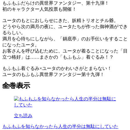
もふもふだらけの異世界ファンタジー、第十九弾！
初のキャラクター人気投票も開催！
ユータのもとにおしらせにきた、妖精トリオとチル爺。
どうやら次の満月の夜に、ユータたちが作った御神酒ができ
るらしい。
満月を心待ちにしながら、「鍋底亭」のお手伝いをすること
になったユータ。
お客さんを呼び込むために、ユータが着ることになった「目
立つ格好」は……まさかの「もふもふ」着ぐるみ！？
もふもふ着ぐるみ×ユータのかわいさがとまらない！
ユータのもふもふ異世界ファンタジー第十九弾！
全巻表示
続きを読む
立ち読み
もふもふを知らなかったら人生の半分は無駄にしていた