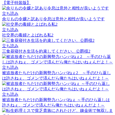
【電子特装版】
立ち読み
余りもの令嬢と訳あり令息は意外と相性が良いようです
立ち読み
社交界の毒婦とよばれる私2
立ち読み
三食昼寝付き生活を約束してください、公爵様2
立ち読み
被追放者たちだけの新興勢力ハンパねぇ2 ～手のひら返し
は許さねぇ、ゴメンで済んだら俺たちはいねぇんだよ！～
立ち読み
被追放者たちだけの新興勢力ハンパねぇ ～手のひら返しは
許さねぇ、ゴメンで済んだら俺たちはいねぇんだよ！～