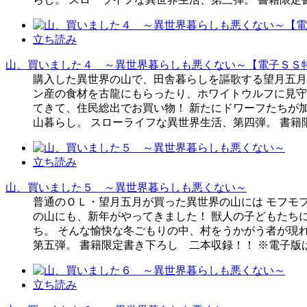
立ち読み
山、買いました４ ～異世界暮らしも悪くない～【電子ＳＳ
購入した異世界の山で、田舎暮らしを謳歌する望月五月
ン産の食材を古龍にもらったり、ホワイトウルフに見守
てきて、住民総出でお買い物！ 新たにドワーフたちが
山暮らし。 スローライフな異世界生活、第四弾。 書
立ち読み
山、買いました５ ～異世界暮らしも悪くない～
普通のＯＬ・望月五月が買った異世界の山には モフモ
の山にも、新年がやってきました！ 獣人の子どもたち
ち。 そんな愉快な冬ごもりの中、村をうかがう者が現
第五弾。 書籍限定書き下ろし 二本収録！！ ※電子
立ち読み