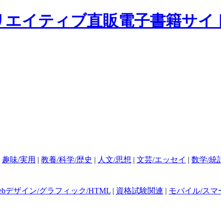
|
趣味/実用
|
教養/科学/歴史
|
人文/思想
|
文芸/エッセイ
|
数学/統
ebデザイン/グラフィック/HTML
|
資格試験関連
|
モバイル/スマ