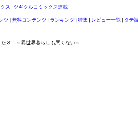
ックス
|
ツギクルコミックス連載
ンツ
|
無料コンテンツ
|
ランキング
|
特集
|
レビュー一覧
|
タテ
した８ ～異世界暮らしも悪くない～