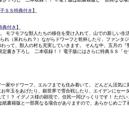
特典付き】
。 モフモフな獣人たちの移住を受け入れて、山での新しい生活
られ（呆れられ？）ながらドワーフと乾杯したり、ファンタジ
加わって、獣人の村も充実していきます。 そんな中、五月の『
籍限定書き下ろし 二本収録！！ 電子版にはさらに特典ＳＳ「セ
フ一家やドワーフ、エルフまでも住み着いて、 どんどん活気に
にお年玉をあげたり、銀世界で雪合戦したり、エイデンにセー
れて！？ イグノス様の顕現で、住民一同びっくりです！ ただ
版は紙書籍版と一部異なる場合がありますので、あらかじめご了