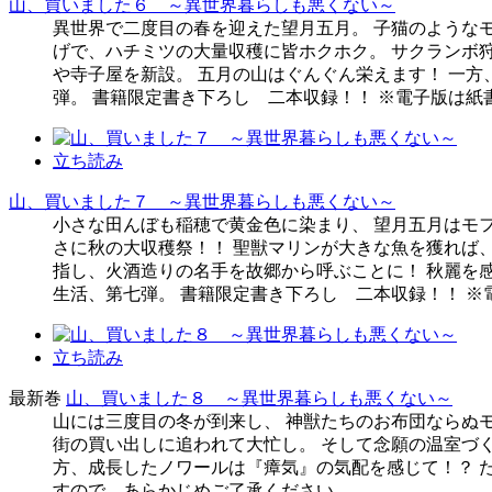
山、買いました６ ～異世界暮らしも悪くない～
異世界で二度目の春を迎えた望月五月。 子猫のような
げで、ハチミツの大量収穫に皆ホクホク。 サクランボ
や寺子屋を新設。 五月の山はぐんぐん栄えます！ 一
弾。 書籍限定書き下ろし 二本収録！！ ※電子版は
立ち読み
山、買いました７ ～異世界暮らしも悪くない～
小さな田んぼも稲穂で黄金色に染まり、 望月五月はモ
さに秋の大収穫祭！！ 聖獣マリンが大きな魚を獲れば
指し、火酒造りの名手を故郷から呼ぶことに！ 秋麗を
生活、第七弾。 書籍限定書き下ろし 二本収録！！ 
立ち読み
最新巻
山、買いました８ ～異世界暮らしも悪くない～
山には三度目の冬が到来し、 神獣たちのお布団ならぬ
街の買い出しに追われて大忙し。 そして念願の温室づ
方、成長したノワールは『瘴気』の気配を感じて！？ 
すので、あらかじめご了承ください