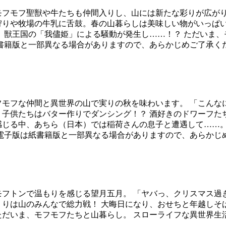
モフモフ聖獣や牛たちも仲間入りし、山には新たな彩りが広がり
狩りや牧場の牛乳に舌鼓。春の山暮らしは美味しい物がいっぱ
方、獣王国の「我儘姫」による騒動が発生し……！？ ただいま
紙書籍版と一部異なる場合がありますので、あらかじめご了承く
フモフな仲間と異世界の山で実りの秋を味わいます。 「こんな
、子供たちはバター作りでダンシング！？ 酒好きのドワーフた
感じる中、あちら（日本）では稲荷さんの息子と遭遇して……
※電子版は紙書籍版と一部異なる場合がありますので、あらかじ
モフトンで温もりを感じる望月五月。 「ヤバっ、クリスマス過
くりは山のみんなで総力戦！ 大晦日になり、おせちと年越しそ
ただいま、モフモフたちと山暮らし。 スローライフな異世界生