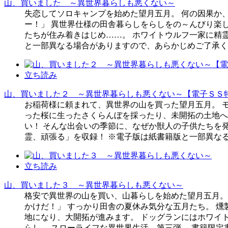
山、買いました ～異世界暮らしも悪くない～
失恋してソロキャンプを始めた望月五月。 何の因果か
ー！」 異世界仕様の田舎暮らしをらしをの～んびり楽
たちが住み着きはじめ……。 ホワイトウルフ一家に精
と一部異なる場合がありますので、あらかじめご了承く
立ち読み
山、買いました２ ～異世界暮らしも悪くない～【電子ＳＳ
お稲荷様に頼まれて、異世界の山を買った望月五月。 
った桜に生ったさくらんぼを採ったり、未開拓の土地へ
い！ そんな出会いの季節に、なぜか獣人の子供たちを
霊、頑張る」を収録！ ※電子版は紙書籍版と一部異な
立ち読み
山、買いました３ ～異世界暮らしも悪くない～
格安で異世界の山を買い、山暮らしを始めた望月五月。
かけだ！」 すっかり田舎の夏休み気分な五月たち。 
地になり、大開拓が進みます。 ドッグランにはホワイ
らし。 スローライフな異世界生活、第三弾。 書籍限