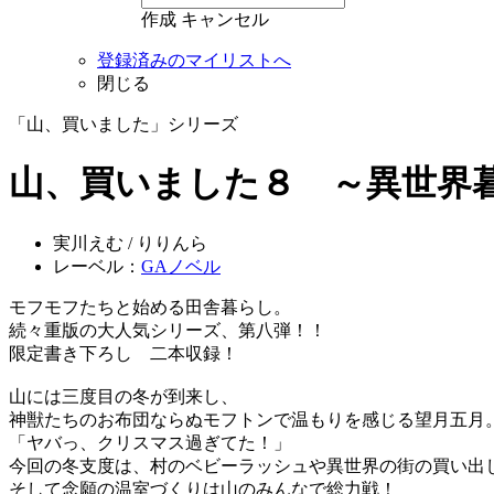
作成
キャンセル
登録済みのマイリストへ
閉じる
「山、買いました」シリーズ
山、買いました８ ～異世界
実川えむ / りりんら
レーベル：
GAノベル
モフモフたちと始める田舎暮らし。
続々重版の大人気シリーズ、第八弾！！
限定書き下ろし 二本収録！
山には三度目の冬が到来し、
神獣たちのお布団ならぬモフトンで温もりを感じる望月五月
「ヤバっ、クリスマス過ぎてた！」
今回の冬支度は、村のベビーラッシュや異世界の街の買い出
そして念願の温室づくりは山のみんなで総力戦！