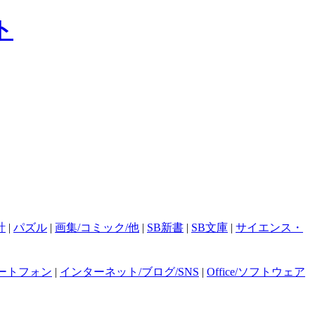
計
|
パズル
|
画集/コミック/他
|
SB新書
|
SB文庫
|
サイエンス・
ートフォン
|
インターネット/ブログ/SNS
|
Office/ソフトウェア