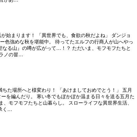
が始まります！ 「異世界でも、食欲の秋だよね」 ダンジョ
ー色強めな秋を堪能中。 待ってたエルフの行商人が山へやっ
聖なる山』の噂が広がって…！？ ただいま、モフモフたちと
ラノの冒…
満ちた場所へと様変わり！ 「あけましておめでとう！」 五月
ターを編んだり。 寒い冬でもぽかぽか温まる日々を送る五月た
いま、モフモフたちと山暮らし。 スローライフな異世界生活、
承く…