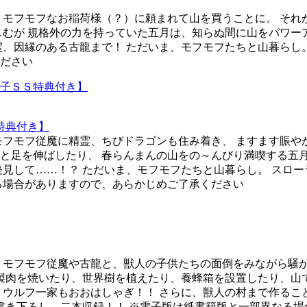
、モフモフなお稲荷様（？）に頼まれて山を買うことに。 それ
しむが 規格外の力を持っていた五月は、知らぬ間に山をパワー
霊、因縁のある古龍まで！ ただいま、モフモフたちと山暮らし
ださい
特典付き】
モフモフ従魔に精霊、ちびドラゴンも住み着き、 ますます賑や
と足を伸ばしたり、 春らんまんの山をの～んびり満喫する五
発見して……！？ ただいま、モフモフたちと山暮らし。 スロ
る場合がありますので、あらかじめご了承ください
 モフモフ従魔や古龍と、獣人の子供たちの面倒をみながら騒
燻製肉を焼いたり、世界樹を植えたり、養蜂箱を設置したり、山
トウルフ一家もおおはしゃぎ！！ さらに、獣人の村まで作るこ
定書き下ろし 二本収録！！ ※電子版は紙書籍版と一部異なる場