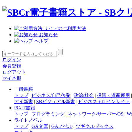
サイトのご利用方法
お知らせ
ヘルプ
ログイン
会員登録
ログアウト
マイ本棚
一般書籍
トップ
|
ビジネス/自己啓発
|
政治/社会
|
投資・資産運用
アイ新書
|
SBビジュアル新書
|
ビジネス＋ITインサイト
PC/IT書籍
トップ
|
プログラミング
|
ネットワーク/サーバー/OS
|
W
ライトノベル
トップ
|
GA文庫
|
GAノベル
|
ツギクルブックス