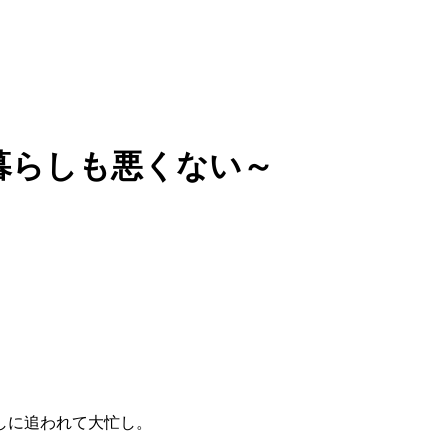
暮らしも悪くない～
。
しに追われて大忙し。