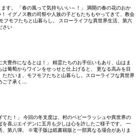
ます。 「春の風って気持ちいい～！」 満開の春の花のおか
い！ イグノス教の司祭や人族の子どもたちもやってきて、教会
、モフモフたちと山暮らし。 スローライフな異世界生活、第六
ださい
に大豊作になるとは！」 精霊たちのお手伝いもあり、山はま
ちは葡萄からワインをせっせと仕上げると、 更なる高みを目
。 ただいま、モフモフたちと山暮らし。スローライフな異世界
めご了承く…
ぎてた！」 今回の冬支度は、村のベビーラッシュや異世界の
ばを喜ぶエイデンに五月も少しは心を許したご様子です。 一
活、第八弾。 ※電子版は紙書籍版と一部異なる場合がありま