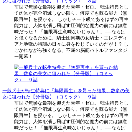
女に狙われた【分冊版】（コミック） ８話
前世で無惨な最期を迎えた青年・ゼロ。 転生特典とし
て肉体が完全消滅しない限り、何度でも蘇る能力【無
限再生】を授かる。 しかしチート級であるはずの再生
能力は、人体を消し飛ばす圧倒的な魔力の前には無意
味だった！ 「無限再生意味ないじゃん！」──ならば
と強くなるために、騎士団同期の女騎士・エレスディ
アと地獄の特訓の日々に身を投じていくのだが！？ し
ごかれながら強くなる、不屈の脳筋バトルファンタジ
ー開幕！
一般兵士が転生特典に『無限再生』を貰った結果、数多の美
女に狙われた【分冊版】（コミック） ９話
前世で無惨な最期を迎えた青年・ゼロ。 転生特典とし
て肉体が完全消滅しない限り、何度でも蘇る能力【無
限再生】を授かる。 しかしチート級であるはずの再生
能力は、人体を消し飛ばす圧倒的な魔力の前には無意
味だった！ 「無限再生意味ないじゃん！」──ならば