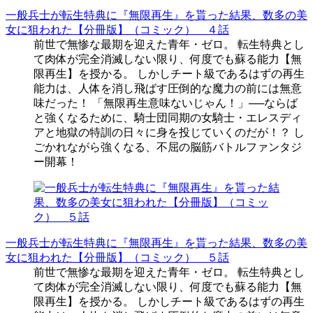
一般兵士が転生特典に『無限再生』を貰った結果、数多の美
女に狙われた【分冊版】（コミック） ４話
前世で無惨な最期を迎えた青年・ゼロ。 転生特典とし
て肉体が完全消滅しない限り、何度でも蘇る能力【無
限再生】を授かる。 しかしチート級であるはずの再生
能力は、人体を消し飛ばす圧倒的な魔力の前には無意
味だった！ 「無限再生意味ないじゃん！」──ならば
と強くなるために、騎士団同期の女騎士・エレスディ
アと地獄の特訓の日々に身を投じていくのだが！？ し
ごかれながら強くなる、不屈の脳筋バトルファンタジ
ー開幕！
一般兵士が転生特典に『無限再生』を貰った結果、数多の美
女に狙われた【分冊版】（コミック） ５話
前世で無惨な最期を迎えた青年・ゼロ。 転生特典とし
て肉体が完全消滅しない限り、何度でも蘇る能力【無
限再生】を授かる。 しかしチート級であるはずの再生