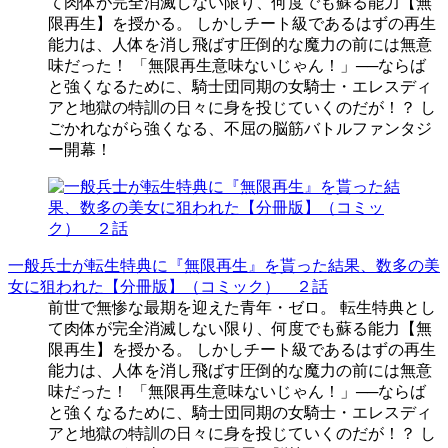
て肉体が完全消滅しない限り、何度でも蘇る能力【無
限再生】を授かる。 しかしチート級であるはずの再生
能力は、人体を消し飛ばす圧倒的な魔力の前には無意
味だった！ 「無限再生意味ないじゃん！」──ならば
と強くなるために、騎士団同期の女騎士・エレスディ
アと地獄の特訓の日々に身を投じていくのだが！？ し
ごかれながら強くなる、不屈の脳筋バトルファンタジ
ー開幕！
一般兵士が転生特典に『無限再生』を貰った結果、数多の美
女に狙われた【分冊版】（コミック） ２話
前世で無惨な最期を迎えた青年・ゼロ。 転生特典とし
て肉体が完全消滅しない限り、何度でも蘇る能力【無
限再生】を授かる。 しかしチート級であるはずの再生
能力は、人体を消し飛ばす圧倒的な魔力の前には無意
味だった！ 「無限再生意味ないじゃん！」──ならば
と強くなるために、騎士団同期の女騎士・エレスディ
アと地獄の特訓の日々に身を投じていくのだが！？ し