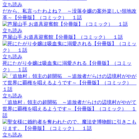
立ち読み
だから、私言ったわよね？ ～没落令嬢の案外楽しい領地改
革～【分冊版】（コミック） １話
立ち読み
芦屋山手 お道具迎賓館【分冊版】（コミック） １話
立ち読み
死にたがり令嬢は吸血鬼に溺愛される【分冊版】（コミッ
ク） １話
立ち読み
「追放村」領主の超開拓 ～追放者だらけの辺境村がやがて
世界に覇権を唱えるようです～【分冊版】（コミック） １
話
立ち読み