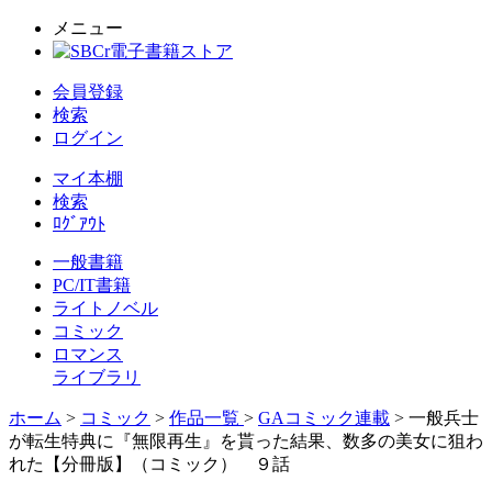
メニュー
会員登録
検索
ログイン
マイ本棚
検索
ﾛｸﾞｱｳﾄ
一般書籍
PC/IT書籍
ライトノベル
コミック
ロマンス
ライブラリ
ホーム
>
コミック
>
作品一覧
>
GAコミック連載
> 一般兵士
が転生特典に『無限再生』を貰った結果、数多の美女に狙わ
れた【分冊版】（コミック） ９話