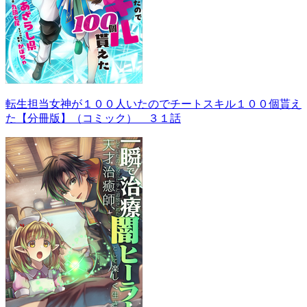
転生担当女神が１００人いたのでチートスキル１００個貰え
た【分冊版】（コミック） ３１話