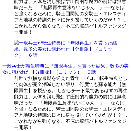
能力は、人体を消し飛ばす圧倒的な魔力の前には無意
味だった！ 「無限再生意味ないじゃん！」──ならば
と強くなるために、騎士団同期の女騎士・エレスディ
アと地獄の特訓の日々に身を投じていくのだが！？ し
ごかれながら強くなる、不屈の脳筋バトルファンタジ
ー開幕！
一般兵士が転生特典に『無限再生』を貰った結果、数多の美
女に狙われた【分冊版】（コミック） ６話
前世で無惨な最期を迎えた青年・ゼロ。 転生特典とし
て肉体が完全消滅しない限り、何度でも蘇る能力【無
限再生】を授かる。 しかしチート級であるはずの再生
能力は、人体を消し飛ばす圧倒的な魔力の前には無意
味だった！ 「無限再生意味ないじゃん！」──ならば
と強くなるために、騎士団同期の女騎士・エレスディ
アと地獄の特訓の日々に身を投じていくのだが！？ し
ごかれながら強くなる、不屈の脳筋バトルファンタジ
ー開幕！