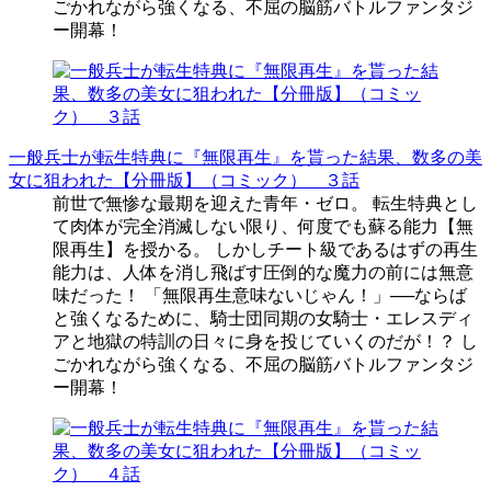
ごかれながら強くなる、不屈の脳筋バトルファンタジ
ー開幕！
一般兵士が転生特典に『無限再生』を貰った結果、数多の美
女に狙われた【分冊版】（コミック） ３話
前世で無惨な最期を迎えた青年・ゼロ。 転生特典とし
て肉体が完全消滅しない限り、何度でも蘇る能力【無
限再生】を授かる。 しかしチート級であるはずの再生
能力は、人体を消し飛ばす圧倒的な魔力の前には無意
味だった！ 「無限再生意味ないじゃん！」──ならば
と強くなるために、騎士団同期の女騎士・エレスディ
アと地獄の特訓の日々に身を投じていくのだが！？ し
ごかれながら強くなる、不屈の脳筋バトルファンタジ
ー開幕！