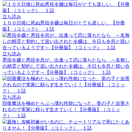
立ち読み
１００日後に死ぬ悪役令嬢は毎日がとても楽しい。【分冊
版】（コミック） １話
立ち読み
悪役令嬢と悪役令息が、出逢って恋に落ちたなら ～名無し
の精霊と契約して追い出された令嬢は、今日も令息と競い合
っているようです～【分冊版】（コミック） １話
立ち読み
回復魔法を極めたらぶっ壊れ性能になった。妾の子と迫害さ
れるので実家に頼らず生きていく！【分冊版】（コミッ
ク） １話