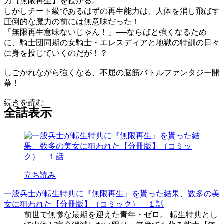
力【無限再生】を授かる。
しかしチート級であるはずの再生能力は、人体を消し飛ばす
圧倒的な魔力の前には無意味だった！
「無限再生意味ないじゃん！」──ならばと強くなるため
に、騎士団同期の女騎士・エレスディアと地獄の特訓の日々
に身を投じていくのだが！？
しごかれながら強くなる、不屈の脳筋バトルファンタジー開
幕！
続きを読む
全話表示
立ち読み
一般兵士が転生特典に『無限再生』を貰った結果、数多の美
女に狙われた【分冊版】（コミック） １話
前世で無惨な最期を迎えた青年・ゼロ。 転生特典とし