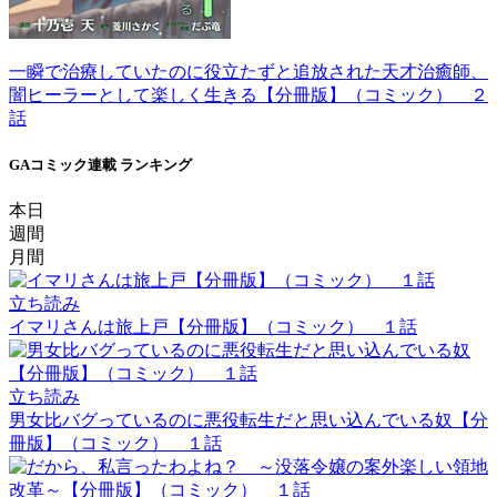
一瞬で治療していたのに役立たずと追放された天才治癒師、
闇ヒーラーとして楽しく生きる【分冊版】（コミック） ２
話
GAコミック連載 ランキング
本日
週間
月間
立ち読み
イマリさんは旅上戸【分冊版】（コミック） １話
立ち読み
男女比バグっているのに悪役転生だと思い込んでいる奴【分
冊版】（コミック） １話