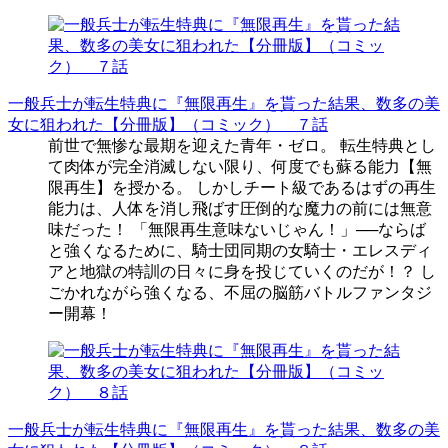
一般兵士が転生特典に『無限再生』を貰った結果、数多の美
女に狙われた【分冊版】（コミック） ７話
前世で無惨な最期を迎えた青年・ゼロ。 転生特典とし
て肉体が完全消滅しない限り、何度でも蘇る能力【無
限再生】を授かる。 しかしチート級であるはずの再生
能力は、人体を消し飛ばす圧倒的な魔力の前には無意
味だった！ 「無限再生意味ないじゃん！」──ならば
と強くなるために、騎士団同期の女騎士・エレスディ
アと地獄の特訓の日々に身を投じていくのだが！？ し
ごかれながら強くなる、不屈の脳筋バトルファンタジ
ー開幕！
一般兵士が転生特典に『無限再生』を貰った結果、数多の美