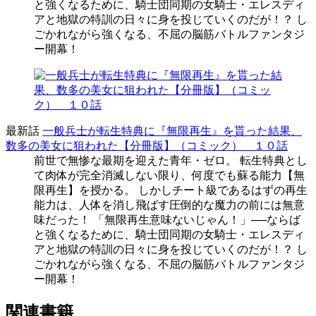
と強くなるために、騎士団同期の女騎士・エレスディ
アと地獄の特訓の日々に身を投じていくのだが！？ し
ごかれながら強くなる、不屈の脳筋バトルファンタジ
ー開幕！
最新話
一般兵士が転生特典に『無限再生』を貰った結果、
数多の美女に狙われた【分冊版】（コミック） １０話
前世で無惨な最期を迎えた青年・ゼロ。 転生特典とし
て肉体が完全消滅しない限り、何度でも蘇る能力【無
限再生】を授かる。 しかしチート級であるはずの再生
能力は、人体を消し飛ばす圧倒的な魔力の前には無意
味だった！ 「無限再生意味ないじゃん！」──ならば
と強くなるために、騎士団同期の女騎士・エレスディ
アと地獄の特訓の日々に身を投じていくのだが！？ し
ごかれながら強くなる、不屈の脳筋バトルファンタジ
ー開幕！
関連書籍