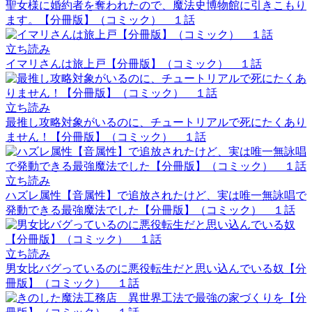
聖女様に婚約者を奪われたので、魔法史博物館に引きこもり
ます。【分冊版】（コミック） １話
立ち読み
イマリさんは旅上戸【分冊版】（コミック） １話
立ち読み
最推し攻略対象がいるのに、チュートリアルで死にたくあり
ません！【分冊版】（コミック） １話
立ち読み
ハズレ属性【音属性】で追放されたけど、実は唯一無詠唱で
発動できる最強魔法でした【分冊版】（コミック） １話
立ち読み
男女比バグっているのに悪役転生だと思い込んでいる奴【分
冊版】（コミック） １話