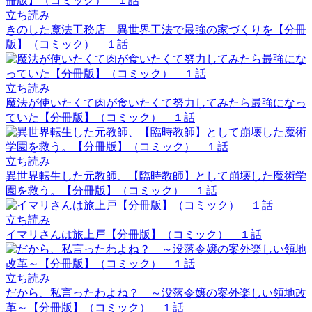
立ち読み
きのした魔法工務店 異世界工法で最強の家づくりを【分冊
版】（コミック） １話
立ち読み
魔法が使いたくて肉が食いたくて努力してみたら最強になっ
ていた【分冊版】（コミック） １話
立ち読み
異世界転生した元教師、【臨時教師】として崩壊した魔術学
園を救う。【分冊版】（コミック） １話
立ち読み
イマリさんは旅上戸【分冊版】（コミック） １話
立ち読み
だから、私言ったわよね？ ～没落令嬢の案外楽しい領地改
革～【分冊版】（コミック） １話