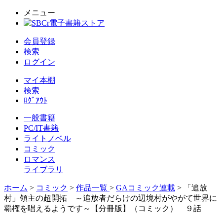
メニュー
会員登録
検索
ログイン
マイ本棚
検索
ﾛｸﾞｱｳﾄ
一般書籍
PC/IT書籍
ライトノベル
コミック
ロマンス
ライブラリ
ホーム
>
コミック
>
作品一覧
>
GAコミック連載
> 「追放
村」領主の超開拓 ～追放者だらけの辺境村がやがて世界に
覇権を唱えるようです～【分冊版】（コミック） ９話