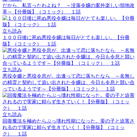
だから、私言ったわよね？ ～没落令嬢の案外楽しい領地改
革～【分冊版】（コミック） １話
立ち読み
１００日後に死ぬ悪役令嬢は毎日がとても楽しい。【分冊
版】（コミック） １話
立ち読み
悪役令嬢と悪役令息が、出逢って恋に落ちたなら ～名無し
の精霊と契約して追い出された令嬢は、今日も令息と競い合
っているようです～【分冊版】（コミック） １話
立ち読み
回復魔法を極めたらぶっ壊れ性能になった。妾の子と迫害さ
れるので実家に頼らず生きていく！【分冊版】（コミッ
ク） １話