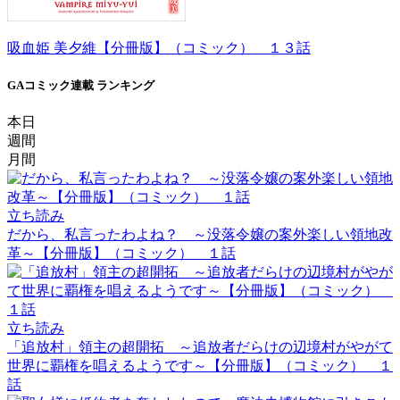
吸血姫 美夕維【分冊版】（コミック） １３話
GAコミック連載 ランキング
本日
週間
月間
立ち読み
だから、私言ったわよね？ ～没落令嬢の案外楽しい領地改
革～【分冊版】（コミック） １話
立ち読み
「追放村」領主の超開拓 ～追放者だらけの辺境村がやがて
世界に覇権を唱えるようです～【分冊版】（コミック） １
話