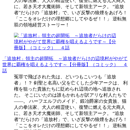
人の拳法家、犬人の精霊使い、復讐に燃える元大商人
に、若き天才大魔術師、そして新領主アーク。 “追放
者”だらけの「追放村」で、いざ反撃の狼煙をあげろ！
「ここをオレだけの理想郷にしてやるぜ！！」 逆転無
双の領地経営ストーリー！
「追放村」領主の超開拓 ～追放者だらけの辺境村がやがて
世界に覇権を唱えるようです～【分冊版】（コミック） ４
話
冤罪で飛ばされた先は、どいつもこいつも「追放
者」！？ 剣聖と名高い父を亡くした少年アークは、 利
権を狙った貴族たちに貶められ辺境の地へ追放され
た。 そこにいたのは誰もかれもが訳アリな村人たちで
――。 ハーフエルフのメイド、鍛冶爵家の女貴族、猫
人の拳法家、犬人の精霊使い、復讐に燃える元大商人
に、若き天才大魔術師、そして新領主アーク。 “追放
者”だらけの「追放村」で、いざ反撃の狼煙をあげろ！
「ここをオレだけの理想郷にしてやるぜ！！」 逆転無