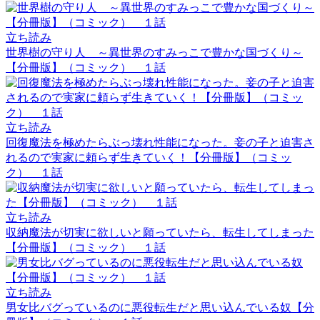
立ち読み
世界樹の守り人 ～異世界のすみっこで豊かな国づくり～
【分冊版】（コミック） １話
立ち読み
回復魔法を極めたらぶっ壊れ性能になった。妾の子と迫害さ
れるので実家に頼らず生きていく！【分冊版】（コミッ
ク） １話
立ち読み
収納魔法が切実に欲しいと願っていたら、転生してしまった
【分冊版】（コミック） １話
立ち読み
男女比バグっているのに悪役転生だと思い込んでいる奴【分