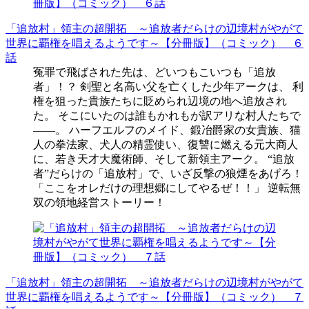
「追放村」領主の超開拓 ～追放者だらけの辺境村がやがて
世界に覇権を唱えるようです～【分冊版】（コミック） ６
話
冤罪で飛ばされた先は、どいつもこいつも「追放
者」！？ 剣聖と名高い父を亡くした少年アークは、 利
権を狙った貴族たちに貶められ辺境の地へ追放され
た。 そこにいたのは誰もかれもが訳アリな村人たちで
――。 ハーフエルフのメイド、鍛冶爵家の女貴族、猫
人の拳法家、犬人の精霊使い、復讐に燃える元大商人
に、若き天才大魔術師、そして新領主アーク。 “追放
者”だらけの「追放村」で、いざ反撃の狼煙をあげろ！
「ここをオレだけの理想郷にしてやるぜ！！」 逆転無
双の領地経営ストーリー！
「追放村」領主の超開拓 ～追放者だらけの辺境村がやがて
世界に覇権を唱えるようです～【分冊版】（コミック） ７