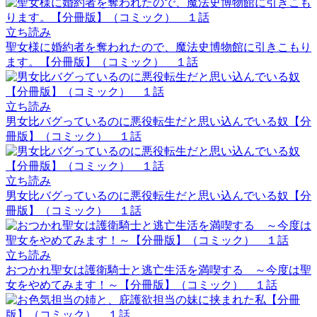
立ち読み
聖女様に婚約者を奪われたので、魔法史博物館に引きこもり
ます。【分冊版】（コミック） １話
立ち読み
男女比バグっているのに悪役転生だと思い込んでいる奴【分
冊版】（コミック） １話
立ち読み
男女比バグっているのに悪役転生だと思い込んでいる奴【分
冊版】（コミック） １話
立ち読み
おつかれ聖女は護衛騎士と逃亡生活を満喫する ～今度は聖
女をやめてみます！～【分冊版】（コミック） １話