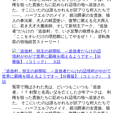
権を狙った貴族たちに貶められ辺境の地へ追放され
た。 そこにいたのは誰もかれもが訳アリな村人たちで
――。 ハーフエルフのメイド、鍛冶爵家の女貴族、猫
人の拳法家、犬人の精霊使い、復讐に燃える元大商人
に、若き天才大魔術師、そして新領主アーク。 “追放
者”だらけの「追放村」で、いざ反撃の狼煙をあげろ！
「ここをオレだけの理想郷にしてやるぜ！！」 逆転無
双の領地経営ストーリー！
「追放村」領主の超開拓 ～追放者だらけの辺境村がやがて
世界に覇権を唱えるようです～【分冊版】（コミック） ３
話
冤罪で飛ばされた先は、どいつもこいつも「追放
者」！？ 剣聖と名高い父を亡くした少年アークは、 利
権を狙った貴族たちに貶められ辺境の地へ追放され
た。 そこにいたのは誰もかれもが訳アリな村人たちで
――。 ハーフエルフのメイド、鍛冶爵家の女貴族、猫