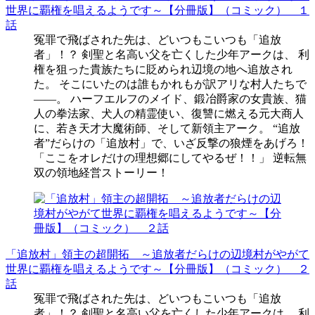
世界に覇権を唱えるようです～【分冊版】（コミック） １
話
冤罪で飛ばされた先は、どいつもこいつも「追放
者」！？ 剣聖と名高い父を亡くした少年アークは、 利
権を狙った貴族たちに貶められ辺境の地へ追放され
た。 そこにいたのは誰もかれもが訳アリな村人たちで
――。 ハーフエルフのメイド、鍛冶爵家の女貴族、猫
人の拳法家、犬人の精霊使い、復讐に燃える元大商人
に、若き天才大魔術師、そして新領主アーク。 “追放
者”だらけの「追放村」で、いざ反撃の狼煙をあげろ！
「ここをオレだけの理想郷にしてやるぜ！！」 逆転無
双の領地経営ストーリー！
「追放村」領主の超開拓 ～追放者だらけの辺境村がやがて
世界に覇権を唱えるようです～【分冊版】（コミック） ２
話
冤罪で飛ばされた先は、どいつもこいつも「追放
者」！？ 剣聖と名高い父を亡くした少年アークは、 利