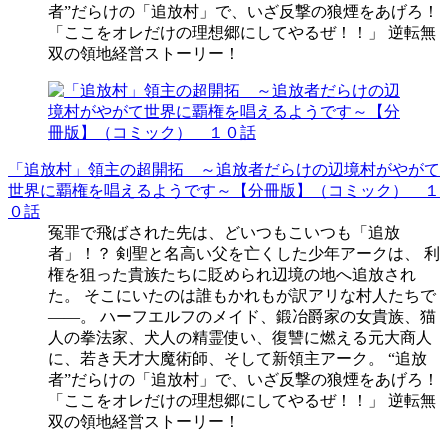
者”だらけの「追放村」で、いざ反撃の狼煙をあげろ！
「ここをオレだけの理想郷にしてやるぜ！！」 逆転無
双の領地経営ストーリー！
「追放村」領主の超開拓 ～追放者だらけの辺境村がやがて
世界に覇権を唱えるようです～【分冊版】（コミック） １
０話
冤罪で飛ばされた先は、どいつもこいつも「追放
者」！？ 剣聖と名高い父を亡くした少年アークは、 利
権を狙った貴族たちに貶められ辺境の地へ追放され
た。 そこにいたのは誰もかれもが訳アリな村人たちで
――。 ハーフエルフのメイド、鍛冶爵家の女貴族、猫
人の拳法家、犬人の精霊使い、復讐に燃える元大商人
に、若き天才大魔術師、そして新領主アーク。 “追放
者”だらけの「追放村」で、いざ反撃の狼煙をあげろ！
「ここをオレだけの理想郷にしてやるぜ！！」 逆転無
双の領地経営ストーリー！