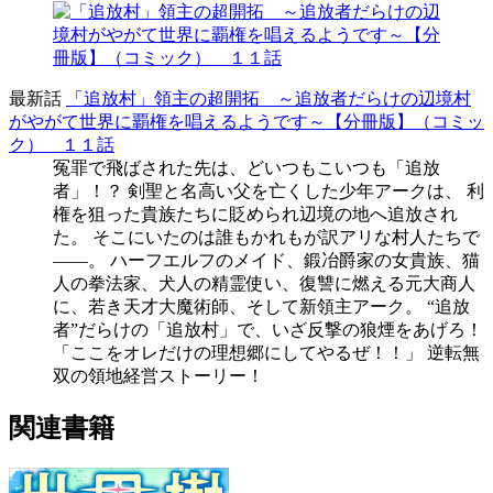
最新話
「追放村」領主の超開拓 ～追放者だらけの辺境村
がやがて世界に覇権を唱えるようです～【分冊版】（コミッ
ク） １１話
冤罪で飛ばされた先は、どいつもこいつも「追放
者」！？ 剣聖と名高い父を亡くした少年アークは、 利
権を狙った貴族たちに貶められ辺境の地へ追放され
た。 そこにいたのは誰もかれもが訳アリな村人たちで
――。 ハーフエルフのメイド、鍛冶爵家の女貴族、猫
人の拳法家、犬人の精霊使い、復讐に燃える元大商人
に、若き天才大魔術師、そして新領主アーク。 “追放
者”だらけの「追放村」で、いざ反撃の狼煙をあげろ！
「ここをオレだけの理想郷にしてやるぜ！！」 逆転無
双の領地経営ストーリー！
関連書籍