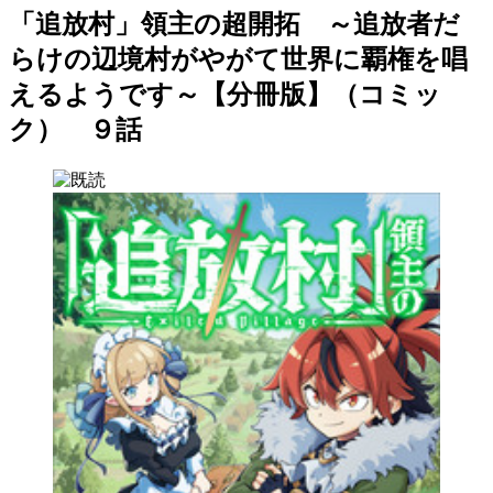
「追放村」領主の超開拓 ～追放者だ
らけの辺境村がやがて世界に覇権を唱
えるようです～【分冊版】（コミッ
ク） ９話