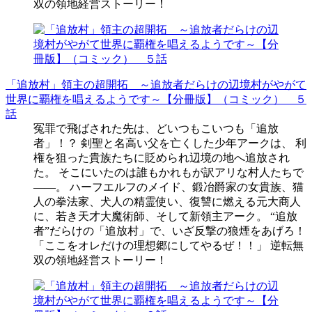
双の領地経営ストーリー！
「追放村」領主の超開拓 ～追放者だらけの辺境村がやがて
世界に覇権を唱えるようです～【分冊版】（コミック） ５
話
冤罪で飛ばされた先は、どいつもこいつも「追放
者」！？ 剣聖と名高い父を亡くした少年アークは、 利
権を狙った貴族たちに貶められ辺境の地へ追放され
た。 そこにいたのは誰もかれもが訳アリな村人たちで
――。 ハーフエルフのメイド、鍛冶爵家の女貴族、猫
人の拳法家、犬人の精霊使い、復讐に燃える元大商人
に、若き天才大魔術師、そして新領主アーク。 “追放
者”だらけの「追放村」で、いざ反撃の狼煙をあげろ！
「ここをオレだけの理想郷にしてやるぜ！！」 逆転無
双の領地経営ストーリー！