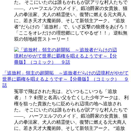
た。 そこにいたのは誰もかれもが訳アリな村人たちで
――。 ハーフエルフのメイド、鍛冶爵家の女貴族、猫
人の拳法家、犬人の精霊使い、復讐に燃える元大商人
に、若き天才大魔術師、そして新領主アーク。 “追放
者”だらけの「追放村」で、いざ反撃の狼煙をあげろ！
「ここをオレだけの理想郷にしてやるぜ！！」 逆転無
双の領地経営ストーリー！
「追放村」領主の超開拓 ～追放者だらけの辺境村がやがて
世界に覇権を唱えるようです～【分冊版】（コミック） ９
話
冤罪で飛ばされた先は、どいつもこいつも「追放
者」！？ 剣聖と名高い父を亡くした少年アークは、 利
権を狙った貴族たちに貶められ辺境の地へ追放され
た。 そこにいたのは誰もかれもが訳アリな村人たちで
――。 ハーフエルフのメイド、鍛冶爵家の女貴族、猫
人の拳法家、犬人の精霊使い、復讐に燃える元大商人
に、若き天才大魔術師、そして新領主アーク。 “追放