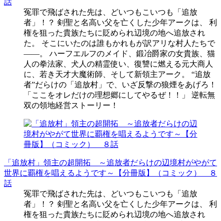
話
冤罪で飛ばされた先は、どいつもこいつも「追放
者」！？ 剣聖と名高い父を亡くした少年アークは、 利
権を狙った貴族たちに貶められ辺境の地へ追放され
た。 そこにいたのは誰もかれもが訳アリな村人たちで
――。 ハーフエルフのメイド、鍛冶爵家の女貴族、猫
人の拳法家、犬人の精霊使い、復讐に燃える元大商人
に、若き天才大魔術師、そして新領主アーク。 “追放
者”だらけの「追放村」で、いざ反撃の狼煙をあげろ！
「ここをオレだけの理想郷にしてやるぜ！！」 逆転無
双の領地経営ストーリー！
「追放村」領主の超開拓 ～追放者だらけの辺境村がやがて
世界に覇権を唱えるようです～【分冊版】（コミック） ８
話
冤罪で飛ばされた先は、どいつもこいつも「追放
者」！？ 剣聖と名高い父を亡くした少年アークは、 利
権を狙った貴族たちに貶められ辺境の地へ追放され