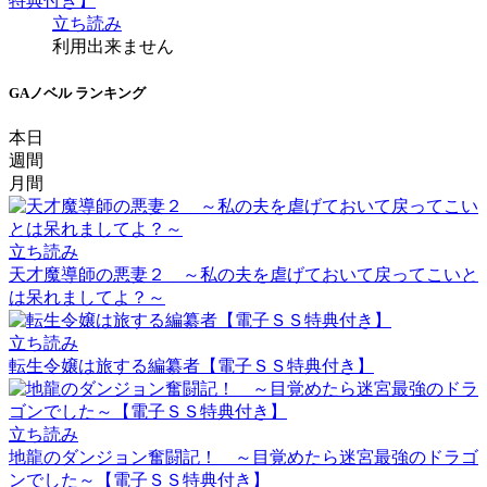
特典付き】
立ち読み
利用出来ません
GAノベル ランキング
本日
週間
月間
立ち読み
天才魔導師の悪妻２ ～私の夫を虐げておいて戻ってこいと
は呆れましてよ？～
立ち読み
転生令嬢は旅する編纂者【電子ＳＳ特典付き】
立ち読み
地龍のダンジョン奮闘記！ ～目覚めたら迷宮最強のドラゴ
ンでした～【電子ＳＳ特典付き】