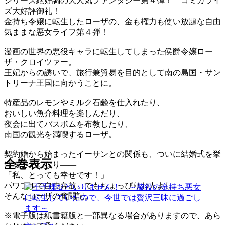
シリーズ絶好調の大人気ファンタジー第４弾！ コミカライ
ズ大好評御礼！
金持ち令嬢に転生したローザの、金も権力も使い放題な自由
気ままな悪女ライフ第４弾！
漫画の世界の悪役キャラに転生してしまった侯爵令嬢ロー
ザ・クロイツァー。
王妃からの誘いで、旅行兼貿易を目的として南の島国・サン
トリーナ王国に向かうことに。
特産品のレモンやミルク石鹸を仕入れたり、
おいしい魚介料理を楽しんだり、
夜会に出てバスボムを布教したり、
南国の観光を満喫するローザ。
契約婚から始まったイーサンとの関係も、ついに結婚式を挙
全巻表示
げることになり――
「私、とっても幸せです！」
パワフルで自由奔放、でもちょっぴりお人よし。
そんなローザの奮闘記。
※電子版は紙書籍版と一部異なる場合がありますので、あら