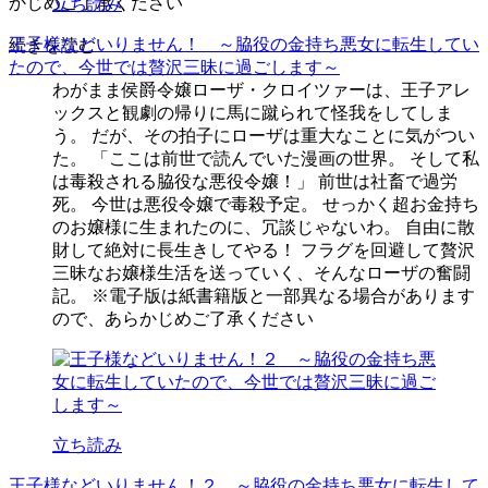
かじめご了承ください
立ち読み
王子様などいりません！ ～脇役の金持ち悪女に転生してい
続きを読む
たので、今世では贅沢三昧に過ごします～
わがまま侯爵令嬢ローザ・クロイツァーは、王子アレ
ックスと観劇の帰りに馬に蹴られて怪我をしてしま
う。 だが、その拍子にローザは重大なことに気がつい
た。 「ここは前世で読んでいた漫画の世界。 そして私
は毒殺される脇役な悪役令嬢！」 前世は社畜で過労
死。 今世は悪役令嬢で毒殺予定。 せっかく超お金持ち
のお嬢様に生まれたのに、冗談じゃないわ。 自由に散
財して絶対に長生きしてやる！ フラグを回避して贅沢
三昧なお嬢様生活を送っていく、そんなローザの奮闘
記。 ※電子版は紙書籍版と一部異なる場合があります
ので、あらかじめご了承ください
立ち読み
王子様などいりません！２ ～脇役の金持ち悪女に転生して