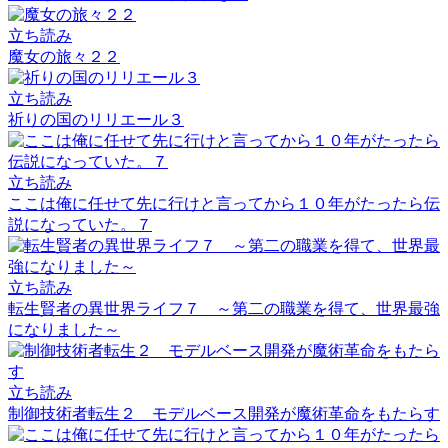
立ち読み
魔女の旅々２２
立ち読み
祈りの国のリリエール３
立ち読み
ここは俺に任せて先に行けと言ってから１０年がたったら伝
説になっていた。７
立ち読み
転生賢者の異世界ライフ７ ～第二の職業を得て、世界最強
になりました～
立ち読み
制御技術者転生２ モデルベース開発が魔術革命をもたらす