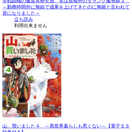
非戦闘職の魔道具研究員、実は規格外のＳランク魔導師３
～勤務時間外に無給で成果を上げてきたのに無能と言われて
首になりました～
立ち読み
利用出来ません
山、買いました４ ～異世界暮らしも悪くない～【電子ＳＳ