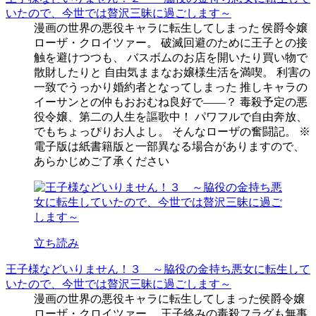
いたので、今世では贅沢三昧に過ごします～
漫画の世界の悪役キャラに転生してしまった 侯爵令嬢
ローザ・クロイツァー。 破滅回避のために王子との接
触を避けつつも、 バスボムのお店を開いたり買い物で
散財したりと 自由気ままなお嬢様生活を満喫。 利害の
一致でうっかり婚約者となってしまった 推しキャラの
イーサンとの仲もおおむね良好で――？ 毒殺予定の悪
役令嬢、第二の人生を謳歌中！ パワフルで自由奔放、
でもちょっぴりお人よし。 そんなローザの奮闘記。 ※
電子版は紙書籍版と一部異なる場合がありますので、
あらかじめご了承ください
立ち読み
王子様などいりません！３ ～脇役の金持ち悪女に転生して
いたので、今世では贅沢三昧に過ごします～
漫画の世界の悪役キャラに転生してしまった侯爵令嬢
ローザ・クロイツァー。 王子絡みの毒殺フラグも無事