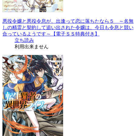
悪役令嬢と悪役令息が、出逢って恋に落ちたなら５ ～名無
しの精霊と契約して追い出された令嬢は、今日も令息と競い
合っているようです～【電子ＳＳ特典付き】
立ち読み
利用出来ません