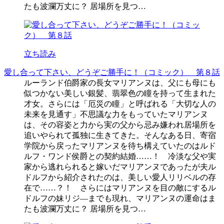
たも波瀾万丈に？ 居場所を見つ…
立ち読み
愛し合って下さい、どうぞご勝手に！（コミック） 第８話
ルーランド伯爵家の長女マリアンヌは、父にも母にも
似つかない美しい銀髪、翡翠色の瞳を持って生まれた
才女。さらには「厄災の瞳」と呼ばれる「大切な人の
未来を見通す」不思議な力をもっていたマリアンヌ
は、その容姿と力から実の父から忌み嫌われ居場所を
追いやられて孤独に生きてきた。そんなある日、寄宿
学院から戻ったマリアンヌを待ち構えていたのはルド
ルフ・ワンド侯爵との契約結婚……！ 冷淡な父や実
家から逃れられると嫁いだマリアンヌであったが夫ル
ドルフから紹介されたのは、美しい愛人リリベルの存
在で……？！ さらにはマリアンヌを目の敵にするル
ドルフの妹リジ―までも現れ、マリアンヌの運命はま
たも波瀾万丈に？ 居場所を見つ…