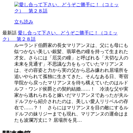
立ち読み
最新話
愛し合って下さい、どうぞご勝手に！（コミッ
ク） 第２８話
ルーランド伯爵家の長女マリアンヌは、父にも母にも
似つかない美しい銀髪、翡翠色の瞳を持って生まれた
才女。さらには「厄災の瞳」と呼ばれる「大切な人の
未来を見通す」不思議な力をもっていたマリアンヌ
は、その容姿と力から実の父から忌み嫌われ居場所を
追いやられて孤独に生きてきた。そんなある日、寄宿
学院から戻ったマリアンヌを待ち構えていたのはルド
ルフ・ワンド侯爵との契約結婚……！ 冷淡な父や実
家から逃れられると嫁いだマリアンヌであったが夫ル
ドルフから紹介されたのは、美しい愛人リリベルの存
在で……？！ さらにはマリアンヌを目の敵にするル
ドルフの妹リジーまでも現れ、マリアンヌの運命はま
たも波瀾万丈に？ 居場所を見…