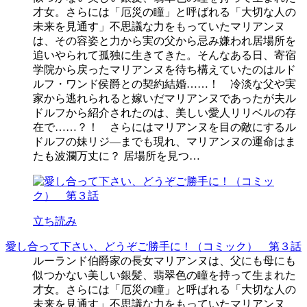
才女。さらには「厄災の瞳」と呼ばれる「大切な人の
未来を見通す」不思議な力をもっていたマリアンヌ
は、その容姿と力から実の父から忌み嫌われ居場所を
追いやられて孤独に生きてきた。そんなある日、寄宿
学院から戻ったマリアンヌを待ち構えていたのはルド
ルフ・ワンド侯爵との契約結婚……！ 冷淡な父や実
家から逃れられると嫁いだマリアンヌであったが夫ル
ドルフから紹介されたのは、美しい愛人リリベルの存
在で……？！ さらにはマリアンヌを目の敵にするル
ドルフの妹リジ―までも現れ、マリアンヌの運命はま
たも波瀾万丈に？ 居場所を見つ…
立ち読み
愛し合って下さい、どうぞご勝手に！（コミック） 第３話
ルーランド伯爵家の長女マリアンヌは、父にも母にも
似つかない美しい銀髪、翡翠色の瞳を持って生まれた
才女。さらには「厄災の瞳」と呼ばれる「大切な人の
未来を見通す」不思議な力をもっていたマリアンヌ