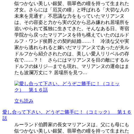
似つかない美しい銀髪、翡翠色の瞳を持って生まれた
才女。さらには「厄災の瞳」と呼ばれる「大切な人の
未来を見通す」不思議な力をもっていたマリアンヌ
は、その容姿と力から実の父から忌み嫌われ居場所を
追いやられて孤独に生きてきた。そんなある日、寄宿
学院から戻ったマリアンヌを待ち構えていたのはルド
ルフ・ワンド侯爵との契約結婚……！ 冷淡な父や実
家から逃れられると嫁いだマリアンヌであったが夫ル
ドルフから紹介されたのは、美しい愛人リリベルの存
在で……？！ さらにはマリアンヌを目の敵にするル
ドルフの妹リジ―までも現れ、マリアンヌの運命はま
たも波瀾万丈に？ 居場所を見つ…
立ち読み
愛し合って下さい、どうぞご勝手に！（コミック） 第１６
話
ルーランド伯爵家の長女マリアンヌは、父にも母にも
似つかない美しい銀髪、翡翠色の瞳を持って生まれた