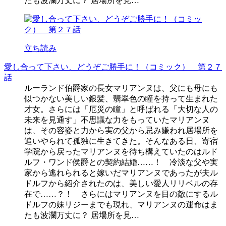
たも波瀾万丈に？ 居場所を見…
立ち読み
愛し合って下さい、どうぞご勝手に！（コミック） 第２７
話
ルーランド伯爵家の長女マリアンヌは、父にも母にも
似つかない美しい銀髪、翡翠色の瞳を持って生まれた
才女。さらには「厄災の瞳」と呼ばれる「大切な人の
未来を見通す」不思議な力をもっていたマリアンヌ
は、その容姿と力から実の父から忌み嫌われ居場所を
追いやられて孤独に生きてきた。そんなある日、寄宿
学院から戻ったマリアンヌを待ち構えていたのはルド
ルフ・ワンド侯爵との契約結婚……！ 冷淡な父や実
家から逃れられると嫁いだマリアンヌであったが夫ル
ドルフから紹介されたのは、美しい愛人リリベルの存
在で……？！ さらにはマリアンヌを目の敵にするル
ドルフの妹リジーまでも現れ、マリアンヌの運命はま
たも波瀾万丈に？ 居場所を見…