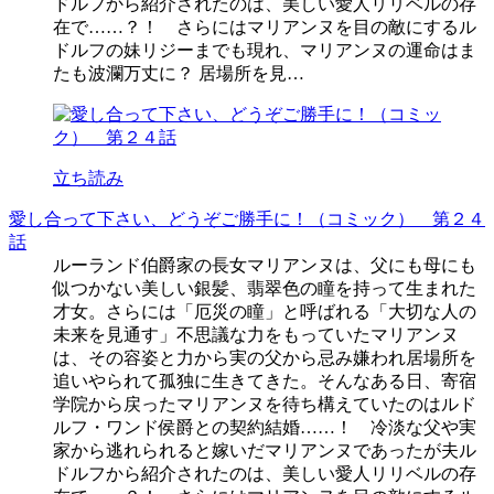
ドルフから紹介されたのは、美しい愛人リリベルの存
在で……？！ さらにはマリアンヌを目の敵にするル
ドルフの妹リジーまでも現れ、マリアンヌの運命はま
たも波瀾万丈に？ 居場所を見…
立ち読み
愛し合って下さい、どうぞご勝手に！（コミック） 第２４
話
ルーランド伯爵家の長女マリアンヌは、父にも母にも
似つかない美しい銀髪、翡翠色の瞳を持って生まれた
才女。さらには「厄災の瞳」と呼ばれる「大切な人の
未来を見通す」不思議な力をもっていたマリアンヌ
は、その容姿と力から実の父から忌み嫌われ居場所を
追いやられて孤独に生きてきた。そんなある日、寄宿
学院から戻ったマリアンヌを待ち構えていたのはルド
ルフ・ワンド侯爵との契約結婚……！ 冷淡な父や実
家から逃れられると嫁いだマリアンヌであったが夫ル
ドルフから紹介されたのは、美しい愛人リリベルの存