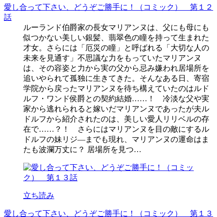
愛し合って下さい、どうぞご勝手に！（コミック） 第１２
話
ルーランド伯爵家の長女マリアンヌは、父にも母にも
似つかない美しい銀髪、翡翠色の瞳を持って生まれた
才女。さらには「厄災の瞳」と呼ばれる「大切な人の
未来を見通す」不思議な力をもっていたマリアンヌ
は、その容姿と力から実の父から忌み嫌われ居場所を
追いやられて孤独に生きてきた。そんなある日、寄宿
学院から戻ったマリアンヌを待ち構えていたのはルド
ルフ・ワンド侯爵との契約結婚……！ 冷淡な父や実
家から逃れられると嫁いだマリアンヌであったが夫ル
ドルフから紹介されたのは、美しい愛人リリベルの存
在で……？！ さらにはマリアンヌを目の敵にするル
ドルフの妹リジ―までも現れ、マリアンヌの運命はま
たも波瀾万丈に？ 居場所を見つ…
立ち読み
愛し合って下さい、どうぞご勝手に！（コミック） 第１３