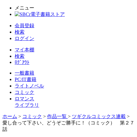
メニュー
会員登録
検索
ログイン
マイ本棚
検索
ﾛｸﾞｱｳﾄ
一般書籍
PC/IT書籍
ライトノベル
コミック
ロマンス
ライブラリ
ホーム
>
コミック
>
作品一覧
>
ツギクルコミックス連載
>
愛し合って下さい、どうぞご勝手に！（コミック） 第２７
話