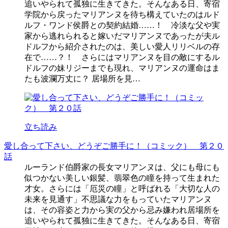
追いやられて孤独に生きてきた。そんなある日、寄宿
学院から戻ったマリアンヌを待ち構えていたのはルド
ルフ・ワンド侯爵との契約結婚……！ 冷淡な父や実
家から逃れられると嫁いだマリアンヌであったが夫ル
ドルフから紹介されたのは、美しい愛人リリベルの存
在で……？！ さらにはマリアンヌを目の敵にするル
ドルフの妹リジーまでも現れ、マリアンヌの運命はま
たも波瀾万丈に？ 居場所を見…
立ち読み
愛し合って下さい、どうぞご勝手に！（コミック） 第２０
話
ルーランド伯爵家の長女マリアンヌは、父にも母にも
似つかない美しい銀髪、翡翠色の瞳を持って生まれた
才女。さらには「厄災の瞳」と呼ばれる「大切な人の
未来を見通す」不思議な力をもっていたマリアンヌ
は、その容姿と力から実の父から忌み嫌われ居場所を
追いやられて孤独に生きてきた。そんなある日、寄宿