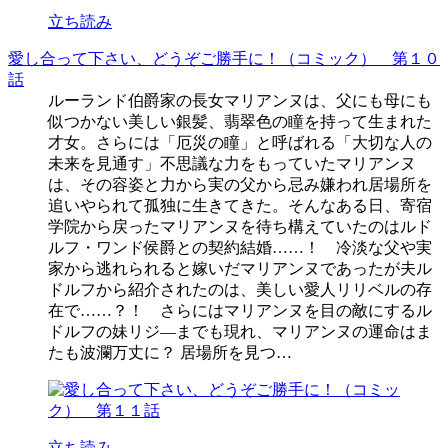
立ち読み
愛し合って下さい、どうぞご勝手に！（コミック） 第１０
話
ルーランド伯爵家の長女マリアンヌは、父にも母にも
似つかない美しい銀髪、翡翠色の瞳を持って生まれた
才女。さらには「厄災の瞳」と呼ばれる「大切な人の
未来を見通す」不思議な力をもっていたマリアンヌ
は、その容姿と力から実の父から忌み嫌われ居場所を
追いやられて孤独に生きてきた。そんなある日、寄宿
学院から戻ったマリアンヌを待ち構えていたのはルド
ルフ・ワンド侯爵との契約結婚……！ 冷淡な父や実
家から逃れられると嫁いだマリアンヌであったが夫ル
ドルフから紹介されたのは、美しい愛人リリベルの存
在で……？！ さらにはマリアンヌを目の敵にするル
ドルフの妹リジ―までも現れ、マリアンヌの運命はま
たも波瀾万丈に？ 居場所を見つ…
立ち読み