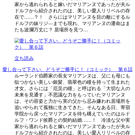
家から逃れられると嫁いだマリアンヌであったが夫ル
ドルフから紹介されたのは、美しい愛人リリベルの存
在で……？！ さらにはマリアンヌを目の敵にするル
ドルフの妹リジ―までも現れ、マリアンヌの運命はま
たも波瀾万丈に？ 居場所を見つ…
立ち読み
愛し合って下さい、どうぞご勝手に！（コミック） 第６話
ルーランド伯爵家の長女マリアンヌは、父にも母にも
似つかない美しい銀髪、翡翠色の瞳を持って生まれた
才女。さらには「厄災の瞳」と呼ばれる「大切な人の
未来を見通す」不思議な力をもっていたマリアンヌ
は、その容姿と力から実の父から忌み嫌われ居場所を
追いやられて孤独に生きてきた。そんなある日、寄宿
学院から戻ったマリアンヌを待ち構えていたのはルド
ルフ・ワンド侯爵との契約結婚……！ 冷淡な父や実
家から逃れられると嫁いだマリアンヌであったが夫ル
ドルフから紹介されたのは、美しい愛人リリベルの存