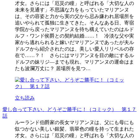
才女。さらには「厄災の瞳」と呼ばれる「大切な人の
未来を見通す」不思議な力をもっていたマリアンヌ
は、その容姿と力から実の父から忌み嫌われ居場所を
追いやられて孤独に生きてきた。そんなある日、寄宿
学院から戻ったマリアンヌを待ち構えていたのはルド
ルフ・ワンド侯爵との契約結婚……！ 冷淡な父や実
家から逃れられると嫁いだマリアンヌであったが夫ル
ドルフから紹介されたのは、美しい愛人リリベルの存
在で……？！ さらにはマリアンヌを目の敵にするル
ドルフの妹リジ―までも現れ、マリアンヌの運命はま
たも波瀾万丈に？ 居場所を見つ…
立ち読み
愛し合って下さい、どうぞご勝手に！（コミック） 第１７
話
ルーランド伯爵家の長女マリアンヌは、父にも母にも
似つかない美しい銀髪、翡翠色の瞳を持って生まれた
才女。さらには「厄災の瞳」と呼ばれる「大切な人の