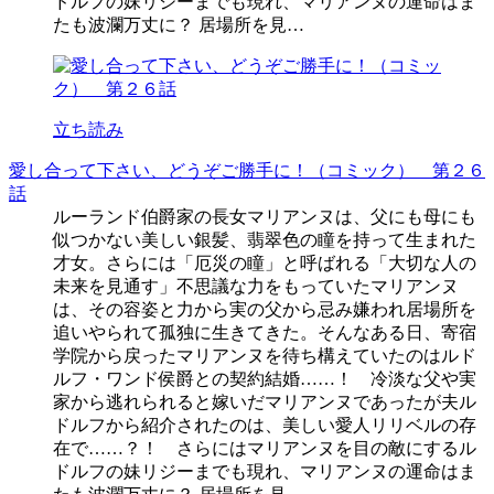
ドルフの妹リジーまでも現れ、マリアンヌの運命はま
たも波瀾万丈に？ 居場所を見…
立ち読み
愛し合って下さい、どうぞご勝手に！（コミック） 第２６
話
ルーランド伯爵家の長女マリアンヌは、父にも母にも
似つかない美しい銀髪、翡翠色の瞳を持って生まれた
才女。さらには「厄災の瞳」と呼ばれる「大切な人の
未来を見通す」不思議な力をもっていたマリアンヌ
は、その容姿と力から実の父から忌み嫌われ居場所を
追いやられて孤独に生きてきた。そんなある日、寄宿
学院から戻ったマリアンヌを待ち構えていたのはルド
ルフ・ワンド侯爵との契約結婚……！ 冷淡な父や実
家から逃れられると嫁いだマリアンヌであったが夫ル
ドルフから紹介されたのは、美しい愛人リリベルの存
在で……？！ さらにはマリアンヌを目の敵にするル
ドルフの妹リジーまでも現れ、マリアンヌの運命はま