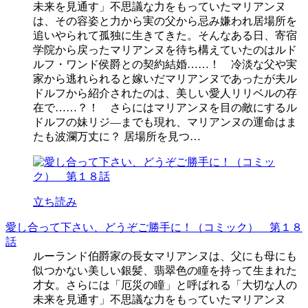
未来を見通す」不思議な力をもっていたマリアンヌ
は、その容姿と力から実の父から忌み嫌われ居場所を
追いやられて孤独に生きてきた。そんなある日、寄宿
学院から戻ったマリアンヌを待ち構えていたのはルド
ルフ・ワンド侯爵との契約結婚……！ 冷淡な父や実
家から逃れられると嫁いだマリアンヌであったが夫ル
ドルフから紹介されたのは、美しい愛人リリベルの存
在で……？！ さらにはマリアンヌを目の敵にするル
ドルフの妹リジ―までも現れ、マリアンヌの運命はま
たも波瀾万丈に？ 居場所を見つ…
立ち読み
愛し合って下さい、どうぞご勝手に！（コミック） 第１８
話
ルーランド伯爵家の長女マリアンヌは、父にも母にも
似つかない美しい銀髪、翡翠色の瞳を持って生まれた
才女。さらには「厄災の瞳」と呼ばれる「大切な人の
未来を見通す」不思議な力をもっていたマリアンヌ