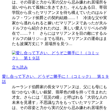
は、その容姿と力から実の父から忌み嫌われ居場所を
追いやられて孤独に生きてきた。そんなある日、寄宿
学院から戻ったマリアンヌを待ち構えていたのはルド
ルフ・ワンド侯爵との契約結婚……！ 冷淡な父や実
家から逃れられると嫁いだマリアンヌであったが夫ル
ドルフから紹介されたのは、美しい愛人リリベルの存
在で……？！ さらにはマリアンヌを目の敵にするル
ドルフの妹リジ―までも現れ、マリアンヌの運命はま
たも波瀾万丈に？ 居場所を見つ…
立ち読み
愛し合って下さい、どうぞご勝手に！（コミック） 第１９
話
ルーランド伯爵家の長女マリアンヌは、父にも母にも
似つかない美しい銀髪、翡翠色の瞳を持って生まれた
才女。さらには「厄災の瞳」と呼ばれる「大切な人の
未来を見通す」不思議な力をもっていたマリアンヌ
は、その容姿と力から実の父から忌み嫌われ居場所を