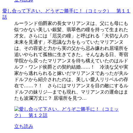
愛し合って下さい、どうぞご勝手に！（コミック） 第１１
話
ルーランド伯爵家の長女マリアンヌは、父にも母にも
似つかない美しい銀髪、翡翠色の瞳を持って生まれた
才女。さらには「厄災の瞳」と呼ばれる「大切な人の
未来を見通す」不思議な力をもっていたマリアンヌ
は、その容姿と力から実の父から忌み嫌われ居場所を
追いやられて孤独に生きてきた。そんなある日、寄宿
学院から戻ったマリアンヌを待ち構えていたのはルド
ルフ・ワンド侯爵との契約結婚……！ 冷淡な父や実
家から逃れられると嫁いだマリアンヌであったが夫ル
ドルフから紹介されたのは、美しい愛人リリベルの存
在で……？！ さらにはマリアンヌを目の敵にするル
ドルフの妹リジ―までも現れ、マリアンヌの運命はま
たも波瀾万丈に？ 居場所を見つ…
立ち読み