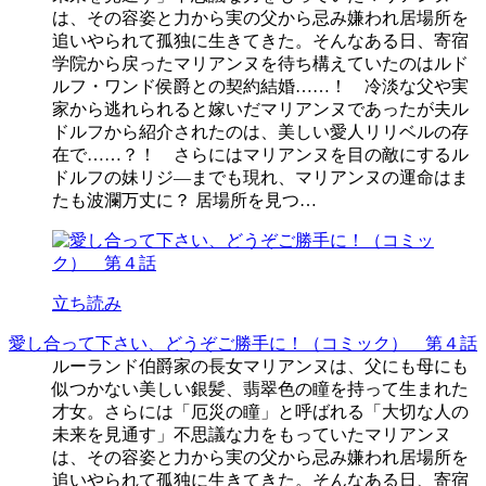
は、その容姿と力から実の父から忌み嫌われ居場所を
追いやられて孤独に生きてきた。そんなある日、寄宿
学院から戻ったマリアンヌを待ち構えていたのはルド
ルフ・ワンド侯爵との契約結婚……！ 冷淡な父や実
家から逃れられると嫁いだマリアンヌであったが夫ル
ドルフから紹介されたのは、美しい愛人リリベルの存
在で……？！ さらにはマリアンヌを目の敵にするル
ドルフの妹リジ―までも現れ、マリアンヌの運命はま
たも波瀾万丈に？ 居場所を見つ…
立ち読み
愛し合って下さい、どうぞご勝手に！（コミック） 第４話
ルーランド伯爵家の長女マリアンヌは、父にも母にも
似つかない美しい銀髪、翡翠色の瞳を持って生まれた
才女。さらには「厄災の瞳」と呼ばれる「大切な人の
未来を見通す」不思議な力をもっていたマリアンヌ
は、その容姿と力から実の父から忌み嫌われ居場所を
追いやられて孤独に生きてきた。そんなある日、寄宿