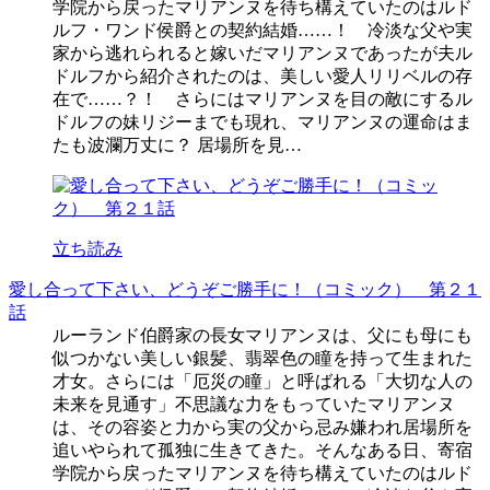
学院から戻ったマリアンヌを待ち構えていたのはルド
ルフ・ワンド侯爵との契約結婚……！ 冷淡な父や実
家から逃れられると嫁いだマリアンヌであったが夫ル
ドルフから紹介されたのは、美しい愛人リリベルの存
在で……？！ さらにはマリアンヌを目の敵にするル
ドルフの妹リジーまでも現れ、マリアンヌの運命はま
たも波瀾万丈に？ 居場所を見…
立ち読み
愛し合って下さい、どうぞご勝手に！（コミック） 第２１
話
ルーランド伯爵家の長女マリアンヌは、父にも母にも
似つかない美しい銀髪、翡翠色の瞳を持って生まれた
才女。さらには「厄災の瞳」と呼ばれる「大切な人の
未来を見通す」不思議な力をもっていたマリアンヌ
は、その容姿と力から実の父から忌み嫌われ居場所を
追いやられて孤独に生きてきた。そんなある日、寄宿
学院から戻ったマリアンヌを待ち構えていたのはルド