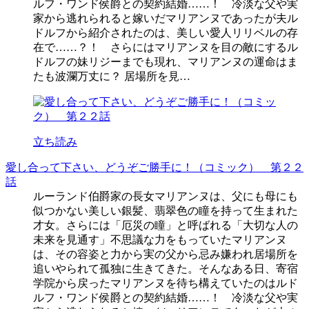
ルフ・ワンド侯爵との契約結婚……！ 冷淡な父や実
家から逃れられると嫁いだマリアンヌであったが夫ル
ドルフから紹介されたのは、美しい愛人リリベルの存
在で……？！ さらにはマリアンヌを目の敵にするル
ドルフの妹リジーまでも現れ、マリアンヌの運命はま
たも波瀾万丈に？ 居場所を見…
立ち読み
愛し合って下さい、どうぞご勝手に！（コミック） 第２２
話
ルーランド伯爵家の長女マリアンヌは、父にも母にも
似つかない美しい銀髪、翡翠色の瞳を持って生まれた
才女。さらには「厄災の瞳」と呼ばれる「大切な人の
未来を見通す」不思議な力をもっていたマリアンヌ
は、その容姿と力から実の父から忌み嫌われ居場所を
追いやられて孤独に生きてきた。そんなある日、寄宿
学院から戻ったマリアンヌを待ち構えていたのはルド
ルフ・ワンド侯爵との契約結婚……！ 冷淡な父や実