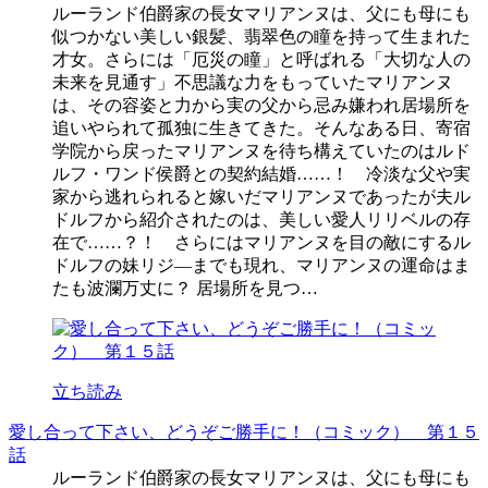
ルーランド伯爵家の長女マリアンヌは、父にも母にも
似つかない美しい銀髪、翡翠色の瞳を持って生まれた
才女。さらには「厄災の瞳」と呼ばれる「大切な人の
未来を見通す」不思議な力をもっていたマリアンヌ
は、その容姿と力から実の父から忌み嫌われ居場所を
追いやられて孤独に生きてきた。そんなある日、寄宿
学院から戻ったマリアンヌを待ち構えていたのはルド
ルフ・ワンド侯爵との契約結婚……！ 冷淡な父や実
家から逃れられると嫁いだマリアンヌであったが夫ル
ドルフから紹介されたのは、美しい愛人リリベルの存
在で……？！ さらにはマリアンヌを目の敵にするル
ドルフの妹リジ―までも現れ、マリアンヌの運命はま
たも波瀾万丈に？ 居場所を見つ…
立ち読み
愛し合って下さい、どうぞご勝手に！（コミック） 第１５
話
ルーランド伯爵家の長女マリアンヌは、父にも母にも