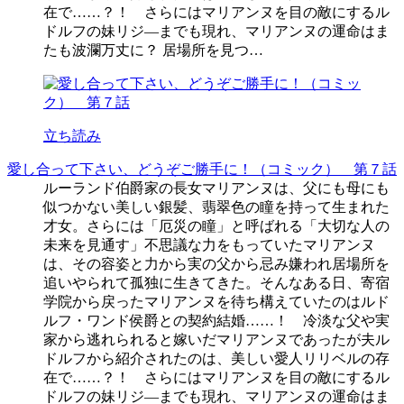
在で……？！ さらにはマリアンヌを目の敵にするル
ドルフの妹リジ―までも現れ、マリアンヌの運命はま
たも波瀾万丈に？ 居場所を見つ…
立ち読み
愛し合って下さい、どうぞご勝手に！（コミック） 第７話
ルーランド伯爵家の長女マリアンヌは、父にも母にも
似つかない美しい銀髪、翡翠色の瞳を持って生まれた
才女。さらには「厄災の瞳」と呼ばれる「大切な人の
未来を見通す」不思議な力をもっていたマリアンヌ
は、その容姿と力から実の父から忌み嫌われ居場所を
追いやられて孤独に生きてきた。そんなある日、寄宿
学院から戻ったマリアンヌを待ち構えていたのはルド
ルフ・ワンド侯爵との契約結婚……！ 冷淡な父や実
家から逃れられると嫁いだマリアンヌであったが夫ル
ドルフから紹介されたのは、美しい愛人リリベルの存
在で……？！ さらにはマリアンヌを目の敵にするル
ドルフの妹リジ―までも現れ、マリアンヌの運命はま