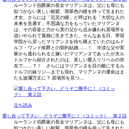
ルーランド伯爵家の長女マリアンヌは、父にも母にも
似つかない美しい銀髪、翡翠色の瞳を持って生まれた
才女。さらには「厄災の瞳」と呼ばれる「大切な人の
未来を見通す」不思議な力をもっていたマリアンヌ
は、その容姿と力から実の父から忌み嫌われ居場所を
追いやられて孤独に生きてきた。そんなある日、寄宿
学院から戻ったマリアンヌを待ち構えていたのはルド
ルフ・ワンド侯爵との契約結婚……！ 冷淡な父や実
家から逃れられると嫁いだマリアンヌであったが夫ル
ドルフから紹介されたのは、美しい愛人リリベルの存
在で……？！ さらにはマリアンヌを目の敵にするル
ドルフの妹リジ―までも現れ、マリアンヌの運命はま
たも波瀾万丈に？ 居場所を見つ…
立ち読み
愛し合って下さい、どうぞご勝手に！（コミック） 第２話
ルーランド伯爵家の長女マリアンヌは、父にも母にも
似つかない美しい銀髪、翡翠色の瞳を持って生まれた