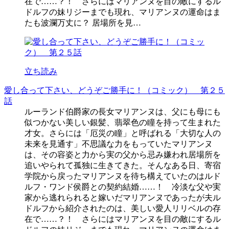
在で……？！ さらにはマリアンヌを目の敵にするル
ドルフの妹リジーまでも現れ、マリアンヌの運命はま
たも波瀾万丈に？ 居場所を見…
立ち読み
愛し合って下さい、どうぞご勝手に！（コミック） 第２５
話
ルーランド伯爵家の長女マリアンヌは、父にも母にも
似つかない美しい銀髪、翡翠色の瞳を持って生まれた
才女。さらには「厄災の瞳」と呼ばれる「大切な人の
未来を見通す」不思議な力をもっていたマリアンヌ
は、その容姿と力から実の父から忌み嫌われ居場所を
追いやられて孤独に生きてきた。そんなある日、寄宿
学院から戻ったマリアンヌを待ち構えていたのはルド
ルフ・ワンド侯爵との契約結婚……！ 冷淡な父や実
家から逃れられると嫁いだマリアンヌであったが夫ル
ドルフから紹介されたのは、美しい愛人リリベルの存
在で……？！ さらにはマリアンヌを目の敵にするル