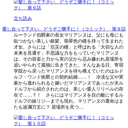
立ち読み
愛し合って下さい、どうぞご勝手に！（コミック） 第９話
ルーランド伯爵家の長女マリアンヌは、父にも母にも
似つかない美しい銀髪、翡翠色の瞳を持って生まれた
才女。さらには「厄災の瞳」と呼ばれる「大切な人の
未来を見通す」不思議な力をもっていたマリアンヌ
は、その容姿と力から実の父から忌み嫌われ居場所を
追いやられて孤独に生きてきた。そんなある日、寄宿
学院から戻ったマリアンヌを待ち構えていたのはルド
ルフ・ワンド侯爵との契約結婚……！ 冷淡な父や実
家から逃れられると嫁いだマリアンヌであったが夫ル
ドルフから紹介されたのは、美しい愛人リリベルの存
在で……？！ さらにはマリアンヌを目の敵にするル
ドルフの妹リジ―までも現れ、マリアンヌの運命はま
たも波瀾万丈に？ 居場所を見つ…