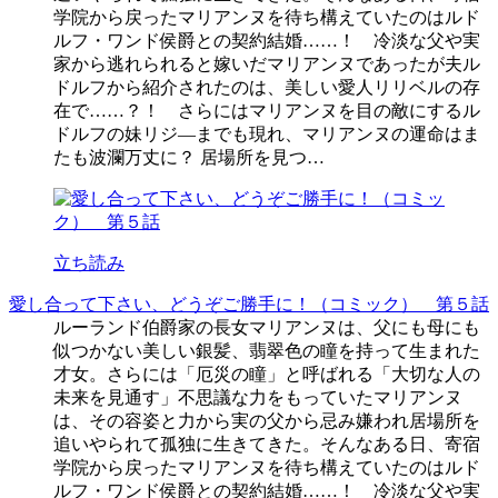
学院から戻ったマリアンヌを待ち構えていたのはルド
ルフ・ワンド侯爵との契約結婚……！ 冷淡な父や実
家から逃れられると嫁いだマリアンヌであったが夫ル
ドルフから紹介されたのは、美しい愛人リリベルの存
在で……？！ さらにはマリアンヌを目の敵にするル
ドルフの妹リジ―までも現れ、マリアンヌの運命はま
たも波瀾万丈に？ 居場所を見つ…
立ち読み
愛し合って下さい、どうぞご勝手に！（コミック） 第５話
ルーランド伯爵家の長女マリアンヌは、父にも母にも
似つかない美しい銀髪、翡翠色の瞳を持って生まれた
才女。さらには「厄災の瞳」と呼ばれる「大切な人の
未来を見通す」不思議な力をもっていたマリアンヌ
は、その容姿と力から実の父から忌み嫌われ居場所を
追いやられて孤独に生きてきた。そんなある日、寄宿
学院から戻ったマリアンヌを待ち構えていたのはルド
ルフ・ワンド侯爵との契約結婚……！ 冷淡な父や実