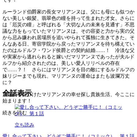
ルーランド伯爵家の長女マリアンヌは、父にも母にも似つか
ない美しい銀髪、翡翠色の瞳を持って生まれた才女。さらに
は「厄災の瞳」と呼ばれる「大切な人の未来を見通す」不思
議な力をもっていたマリアンヌは、その容姿と力から実の父
から忌み嫌われ居場所を追いやられて孤独に生きてきた。そ
んなある日、寄宿学院から戻ったマリアンヌを待ち構えてい
たのはルドルフ・ワンド侯爵との契約結婚……！ 冷淡な父
や実家から逃れられると嫁いだマリアンヌであったが夫ルド
ルフから紹介されたのは、美しい愛人リリベルの存在
で……？！ さらにはマリアンヌを目の敵にするルドルフの
妹リジーまでも現れ、マリアンヌの運命はまたも波瀾万丈
に？
全話表示
居場所を見つけたマリアンヌの幸せ探し貴族生活、今ここに
始まります！
続きを読む
立ち読み
愛し合って下さい、どうぞご勝手に！（コミック） 第１話