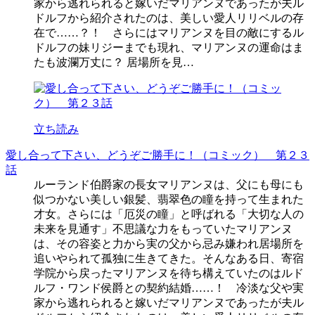
家から逃れられると嫁いだマリアンヌであったが夫ル
ドルフから紹介されたのは、美しい愛人リリベルの存
在で……？！ さらにはマリアンヌを目の敵にするル
ドルフの妹リジーまでも現れ、マリアンヌの運命はま
たも波瀾万丈に？ 居場所を見…
立ち読み
愛し合って下さい、どうぞご勝手に！（コミック） 第２３
話
ルーランド伯爵家の長女マリアンヌは、父にも母にも
似つかない美しい銀髪、翡翠色の瞳を持って生まれた
才女。さらには「厄災の瞳」と呼ばれる「大切な人の
未来を見通す」不思議な力をもっていたマリアンヌ
は、その容姿と力から実の父から忌み嫌われ居場所を
追いやられて孤独に生きてきた。そんなある日、寄宿
学院から戻ったマリアンヌを待ち構えていたのはルド
ルフ・ワンド侯爵との契約結婚……！ 冷淡な父や実
家から逃れられると嫁いだマリアンヌであったが夫ル