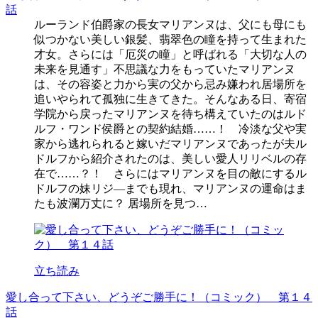
話
ルーランド伯爵家の長女マリアンヌは、父にも母にも
似つかない美しい銀髪、翡翠色の瞳を持って生まれた
才女。さらには「厄災の瞳」と呼ばれる「大切な人の
未来を見通す」不思議な力をもっていたマリアンヌ
は、その容姿と力から実の父から忌み嫌われ居場所を
追いやられて孤独に生きてきた。そんなある日、寄宿
学院から戻ったマリアンヌを待ち構えていたのはルド
ルフ・ワンド侯爵との契約結婚……！ 冷淡な父や実
家から逃れられると嫁いだマリアンヌであったが夫ル
ドルフから紹介されたのは、美しい愛人リリベルの存
在で……？！ さらにはマリアンヌを目の敵にするル
ドルフの妹リジ―までも現れ、マリアンヌの運命はま
たも波瀾万丈に？ 居場所を見つ…
立ち読み
愛し合って下さい、どうぞご勝手に！（コミック） 第１４
話