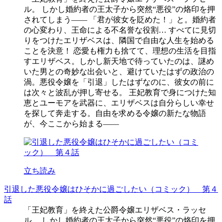
ル。 しかし婚約者の王太子から突然“悪役”の烙印を押
されてしまう―― 「君が彼女を貶めた！」と。婚約者
の心変わり、王命による不名誉な役割… すべてに見切
りをつけたエリザベスは、隣国で自由な人生を始める
ことを決意！ 恋愛も権力も捨てて、理想の生活を目指
すエリザベス。しかし新天地で待っていたのは、謎め
いた男との奇妙な出会いと、避けていたはずの政治の
渦。悪役令嬢を「引退」したはずなのに、彼女の前に
は次々と波乱が押し寄せる。 王妃教育で身につけた知
恵とユーモアを武器に、エリザベスは自分らしい幸せ
を探して奔走する。自由を求める令嬢の新たな物語
が、今ここから始まる――
立ち読み
引退した悪役令嬢はひそかに過ごしたい（コミック） 第４
話
「王妃教育」を終えた公爵令嬢エリザベス・ラッセ
ル。 しかし婚約者の王太子から突然“悪役”の烙印を押