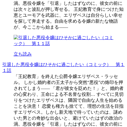
渦。悪役令嬢を「引退」したはずなのに、彼女の前に
は次々と波乱が押し寄せる。 王妃教育で身につけた知
恵とユーモアを武器に、エリザベスは自分らしい幸せ
を探して奔走する。自由を求める令嬢の新たな物語
が、今ここから始まる――
立ち読み
引退した悪役令嬢はひそかに過ごしたい（コミック） 第１
１話
「王妃教育」を終えた公爵令嬢エリザベス・ラッセ
ル。 しかし婚約者の王太子から突然“悪役”の烙印を押
されてしまう―― 「君が彼女を貶めた！」と。婚約者
の心変わり、王命による不名誉な役割… すべてに見切
りをつけたエリザベスは、隣国で自由な人生を始める
ことを決意！ 恋愛も権力も捨てて、理想の生活を目指
すエリザベス。しかし新天地で待っていたのは、謎め
いた男との奇妙な出会いと、避けていたはずの政治の
渦。悪役令嬢を「引退」したはずなのに、彼女の前に