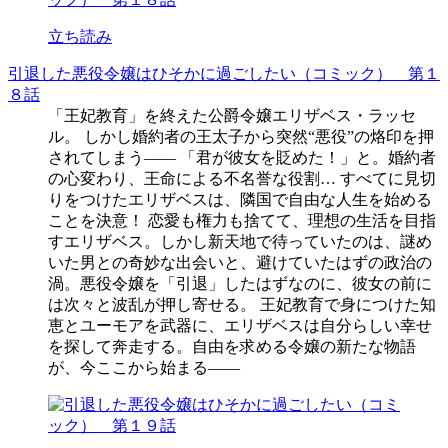
立ち読み
引退した悪役令嬢はひそかに過ごしたい（コミック） 第１
８話
「王妃教育」を終えた公爵令嬢エリザベス・ラッセ
ル。 しかし婚約者の王太子から突然“悪役”の烙印を押
されてしまう―― 「君が彼女を貶めた！」と。婚約者
の心変わり、王命による不名誉な役割… すべてに見切
りをつけたエリザベスは、隣国で自由な人生を始める
ことを決意！ 恋愛も権力も捨てて、理想の生活を目指
すエリザベス。しかし新天地で待っていたのは、謎め
いた男との奇妙な出会いと、避けていたはずの政治の
渦。悪役令嬢を「引退」したはずなのに、彼女の前に
は次々と波乱が押し寄せる。 王妃教育で身につけた知
恵とユーモアを武器に、エリザベスは自分らしい幸せ
を探して奔走する。自由を求める令嬢の新たな物語
が、今ここから始まる――