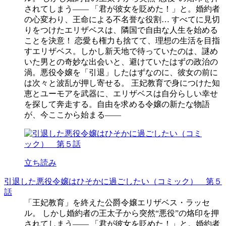
されてしまう―― 「君が彼女を貶めた！」と。婚約者
の心変わり、王命による不名誉な役割… すべてに見切
りをつけたエリザベスは、隣国で自由な人生を始める
ことを決意！ 恋愛も権力も捨てて、理想の生活を目指
すエリザベス。しかし新天地で待っていたのは、謎め
いた男との奇妙な出会いと、避けていたはずの政治の
渦。悪役令嬢を「引退」したはずなのに、彼女の前に
は次々と波乱が押し寄せる。 王妃教育で身につけた知
恵とユーモアを武器に、エリザベスは自分らしい幸せ
を探して奔走する。自由を求める令嬢の新たな物語
が、今ここから始まる――
立ち読み
引退した悪役令嬢はひそかに過ごしたい（コミック） 第５
話
「王妃教育」を終えた公爵令嬢エリザベス・ラッセ
ル。 しかし婚約者の王太子から突然“悪役”の烙印を押
されてしまう―― 「君が彼女を貶めた！」と。婚約者