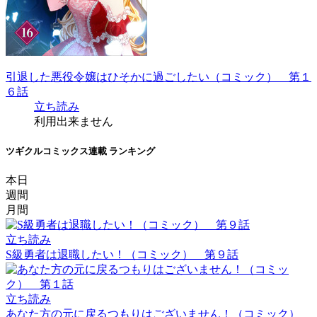
引退した悪役令嬢はひそかに過ごしたい（コミック） 第１
６話
立ち読み
利用出来ません
ツギクルコミックス連載 ランキング
本日
週間
月間
立ち読み
S級勇者は退職したい！（コミック） 第９話
立ち読み
あなた方の元に戻るつもりはございません！（コミック）