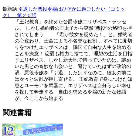
最新話
引退した悪役令嬢はひそかに過ごしたい（コミッ
ク） 第２０話
「王妃教育」を終えた公爵令嬢エリザベス・ラッセ
ル。 しかし婚約者の王太子から突然“悪役”の烙印を押
されてしまう―― 「君が彼女を貶めた！」と。婚約者
の心変わり、王命による不名誉な役割… すべてに見切
りをつけたエリザベスは、隣国で自由な人生を始める
ことを決意！ 恋愛も権力も捨てて、理想の生活を目指
すエリザベス。しかし新天地で待っていたのは、謎め
いた男との奇妙な出会いと、避けていたはずの政治の
渦。悪役令嬢を「引退」したはずなのに、彼女の前に
は次々と波乱が押し寄せる。 王妃教育で身につけた知
恵とユーモアを武器に、エリザベスは自分らしい幸せ
を探して奔走する。自由を求める令嬢の新たな物語
が、今ここから始まる――
関連書籍