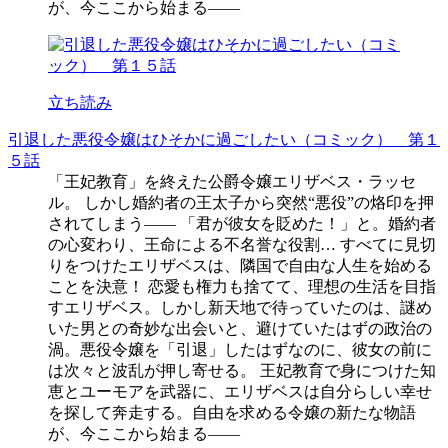
が、今ここから始まる――
立ち読み
引退した悪役令嬢はひそかに過ごしたい（コミック） 第１
５話
「王妃教育」を終えた公爵令嬢エリザベス・ラッセ
ル。 しかし婚約者の王太子から突然“悪役”の烙印を押
されてしまう―― 「君が彼女を貶めた！」と。婚約者
の心変わり、王命による不名誉な役割… すべてに見切
りをつけたエリザベスは、隣国で自由な人生を始める
ことを決意！ 恋愛も権力も捨てて、理想の生活を目指
すエリザベス。しかし新天地で待っていたのは、謎め
いた男との奇妙な出会いと、避けていたはずの政治の
渦。悪役令嬢を「引退」したはずなのに、彼女の前に
は次々と波乱が押し寄せる。 王妃教育で身につけた知
恵とユーモアを武器に、エリザベスは自分らしい幸せ
を探して奔走する。自由を求める令嬢の新たな物語
が、今ここから始まる――