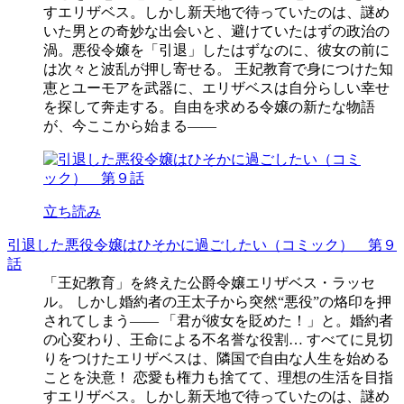
すエリザベス。しかし新天地で待っていたのは、謎め
いた男との奇妙な出会いと、避けていたはずの政治の
渦。悪役令嬢を「引退」したはずなのに、彼女の前に
は次々と波乱が押し寄せる。 王妃教育で身につけた知
恵とユーモアを武器に、エリザベスは自分らしい幸せ
を探して奔走する。自由を求める令嬢の新たな物語
が、今ここから始まる――
立ち読み
引退した悪役令嬢はひそかに過ごしたい（コミック） 第９
話
「王妃教育」を終えた公爵令嬢エリザベス・ラッセ
ル。 しかし婚約者の王太子から突然“悪役”の烙印を押
されてしまう―― 「君が彼女を貶めた！」と。婚約者
の心変わり、王命による不名誉な役割… すべてに見切
りをつけたエリザベスは、隣国で自由な人生を始める
ことを決意！ 恋愛も権力も捨てて、理想の生活を目指
すエリザベス。しかし新天地で待っていたのは、謎め