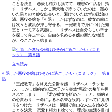
ことを決意！ 恋愛も権力も捨てて、理想の生活を目指
すエリザベス。しかし新天地で待っていたのは、謎め
いた男との奇妙な出会いと、避けていたはずの政治の
渦。悪役令嬢を「引退」したはずなのに、彼女の前に
は次々と波乱が押し寄せる。 王妃教育で身につけた知
恵とユーモアを武器に、エリザベスは自分らしい幸せ
を探して奔走する。自由を求める令嬢の新たな物語
が、今ここから始まる――
立ち読み
引退した悪役令嬢はひそかに過ごしたい（コミック） 第８
話
「王妃教育」を終えた公爵令嬢エリザベス・ラッセ
ル。 しかし婚約者の王太子から突然“悪役”の烙印を押
されてしまう―― 「君が彼女を貶めた！」と。婚約者
の心変わり、王命による不名誉な役割… すべてに見切
りをつけたエリザベスは、隣国で自由な人生を始める
ことを決意！ 恋愛も権力も捨てて、理想の生活を目指