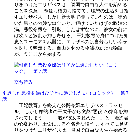
りをつけたエリザベスは、隣国で自由な人生を始める
ことを決意！ 恋愛も権力も捨てて、理想の生活を目指
すエリザベス。しかし新天地で待っていたのは、謎め
いた男との奇妙な出会いと、避けていたはずの政治の
渦。悪役令嬢を「引退」したはずなのに、彼女の前に
は次々と波乱が押し寄せる。 王妃教育で身につけた知
恵とユーモアを武器に、エリザベスは自分らしい幸せ
を探して奔走する。自由を求める令嬢の新たな物語
が、今ここから始まる――
立ち読み
引退した悪役令嬢はひそかに過ごしたい（コミック） 第７
話
「王妃教育」を終えた公爵令嬢エリザベス・ラッセ
ル。 しかし婚約者の王太子から突然“悪役”の烙印を押
されてしまう―― 「君が彼女を貶めた！」と。婚約者
の心変わり、王命による不名誉な役割… すべてに見切
りをつけたエリザベスは、隣国で自由な人生を始める