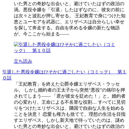
いた男との奇妙な出会いと、避けていたはずの政治の
渦。悪役令嬢を「引退」したはずなのに、彼女の前に
は次々と波乱が押し寄せる。 王妃教育で身につけた知
恵とユーモアを武器に、エリザベスは自分らしい幸せ
を探して奔走する。自由を求める令嬢の新たな物語
が、今ここから始まる――
立ち読み
引退した悪役令嬢はひそかに過ごしたい（コミック） 第１
０話
「王妃教育」を終えた公爵令嬢エリザベス・ラッセ
ル。 しかし婚約者の王太子から突然“悪役”の烙印を押
されてしまう―― 「君が彼女を貶めた！」と。婚約者
の心変わり、王命による不名誉な役割… すべてに見切
りをつけたエリザベスは、隣国で自由な人生を始める
ことを決意！ 恋愛も権力も捨てて、理想の生活を目指
すエリザベス。しかし新天地で待っていたのは、謎め
いた男との奇妙な出会いと、避けていたはずの政治の