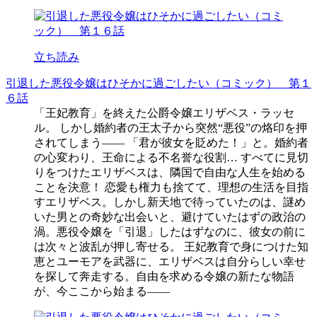
立ち読み
引退した悪役令嬢はひそかに過ごしたい（コミック） 第１
６話
「王妃教育」を終えた公爵令嬢エリザベス・ラッセ
ル。 しかし婚約者の王太子から突然“悪役”の烙印を押
されてしまう―― 「君が彼女を貶めた！」と。婚約者
の心変わり、王命による不名誉な役割… すべてに見切
りをつけたエリザベスは、隣国で自由な人生を始める
ことを決意！ 恋愛も権力も捨てて、理想の生活を目指
すエリザベス。しかし新天地で待っていたのは、謎め
いた男との奇妙な出会いと、避けていたはずの政治の
渦。悪役令嬢を「引退」したはずなのに、彼女の前に
は次々と波乱が押し寄せる。 王妃教育で身につけた知
恵とユーモアを武器に、エリザベスは自分らしい幸せ
を探して奔走する。自由を求める令嬢の新たな物語
が、今ここから始まる――