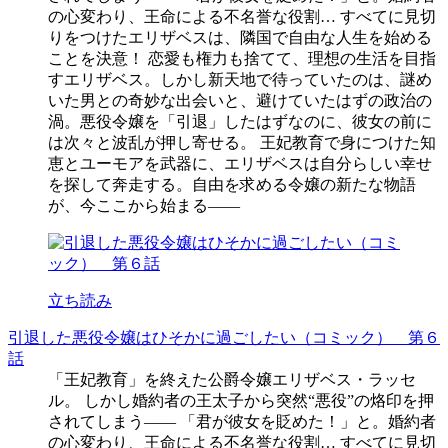
の心変わり、王命による不名誉な役割… すべてに見切
りをつけたエリザベスは、隣国で自由な人生を始める
ことを決意！ 恋愛も権力も捨てて、理想の生活を目指
すエリザベス。しかし新天地で待っていたのは、謎め
いた男との奇妙な出会いと、避けていたはずの政治の
渦。悪役令嬢を「引退」したはずなのに、彼女の前に
は次々と波乱が押し寄せる。 王妃教育で身につけた知
恵とユーモアを武器に、エリザベスは自分らしい幸せ
を探して奔走する。自由を求める令嬢の新たな物語
が、今ここから始まる――
立ち読み
引退した悪役令嬢はひそかに過ごしたい（コミック） 第６
話
「王妃教育」を終えた公爵令嬢エリザベス・ラッセ
ル。 しかし婚約者の王太子から突然“悪役”の烙印を押
されてしまう―― 「君が彼女を貶めた！」と。婚約者
の心変わり、王命による不名誉な役割… すべてに見切