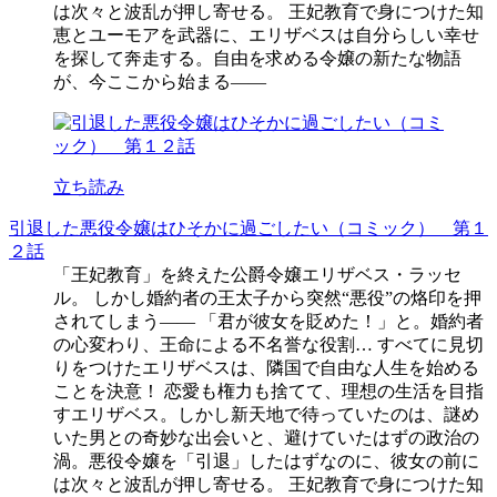
は次々と波乱が押し寄せる。 王妃教育で身につけた知
恵とユーモアを武器に、エリザベスは自分らしい幸せ
を探して奔走する。自由を求める令嬢の新たな物語
が、今ここから始まる――
立ち読み
引退した悪役令嬢はひそかに過ごしたい（コミック） 第１
２話
「王妃教育」を終えた公爵令嬢エリザベス・ラッセ
ル。 しかし婚約者の王太子から突然“悪役”の烙印を押
されてしまう―― 「君が彼女を貶めた！」と。婚約者
の心変わり、王命による不名誉な役割… すべてに見切
りをつけたエリザベスは、隣国で自由な人生を始める
ことを決意！ 恋愛も権力も捨てて、理想の生活を目指
すエリザベス。しかし新天地で待っていたのは、謎め
いた男との奇妙な出会いと、避けていたはずの政治の
渦。悪役令嬢を「引退」したはずなのに、彼女の前に
は次々と波乱が押し寄せる。 王妃教育で身につけた知