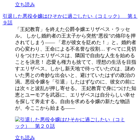
立ち読み
引退した悪役令嬢はひそかに過ごしたい（コミック） 第１
９話
「王妃教育」を終えた公爵令嬢エリザベス・ラッセ
ル。 しかし婚約者の王太子から突然“悪役”の烙印を押
されてしまう―― 「君が彼女を貶めた！」と。婚約者
の心変わり、王命による不名誉な役割… すべてに見切
りをつけたエリザベスは、隣国で自由な人生を始める
ことを決意！ 恋愛も権力も捨てて、理想の生活を目指
すエリザベス。しかし新天地で待っていたのは、謎め
いた男との奇妙な出会いと、避けていたはずの政治の
渦。悪役令嬢を「引退」したはずなのに、彼女の前に
は次々と波乱が押し寄せる。 王妃教育で身につけた知
恵とユーモアを武器に、エリザベスは自分らしい幸せ
を探して奔走する。自由を求める令嬢の新たな物語
が、今ここから始まる――
立ち読み