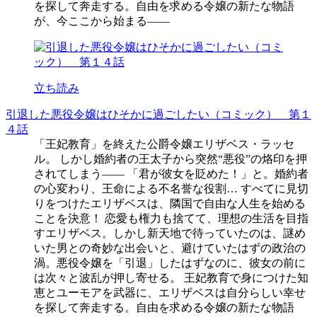
を探して奔走する。自由を求める令嬢の新たな物語
が、今ここから始まる――
立ち読み
引退した悪役令嬢はひそかに過ごしたい（コミック） 第１
４話
「王妃教育」を終えた公爵令嬢エリザベス・ラッセ
ル。 しかし婚約者の王太子から突然“悪役”の烙印を押
されてしまう―― 「君が彼女を貶めた！」と。婚約者
の心変わり、王命による不名誉な役割… すべてに見切
りをつけたエリザベスは、隣国で自由な人生を始める
ことを決意！ 恋愛も権力も捨てて、理想の生活を目指
すエリザベス。しかし新天地で待っていたのは、謎め
いた男との奇妙な出会いと、避けていたはずの政治の
渦。悪役令嬢を「引退」したはずなのに、彼女の前に
は次々と波乱が押し寄せる。 王妃教育で身につけた知
恵とユーモアを武器に、エリザベスは自分らしい幸せ
を探して奔走する。自由を求める令嬢の新たな物語