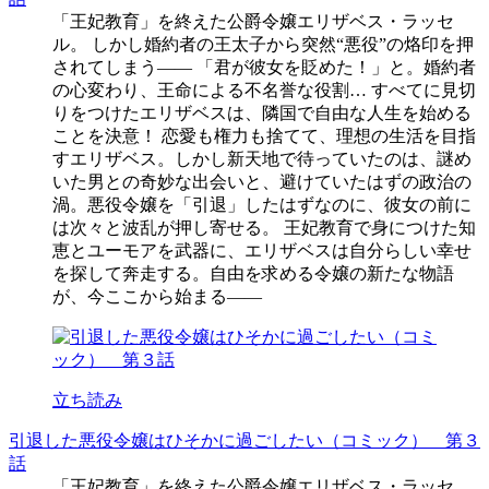
「王妃教育」を終えた公爵令嬢エリザベス・ラッセ
ル。 しかし婚約者の王太子から突然“悪役”の烙印を押
されてしまう―― 「君が彼女を貶めた！」と。婚約者
の心変わり、王命による不名誉な役割… すべてに見切
りをつけたエリザベスは、隣国で自由な人生を始める
ことを決意！ 恋愛も権力も捨てて、理想の生活を目指
すエリザベス。しかし新天地で待っていたのは、謎め
いた男との奇妙な出会いと、避けていたはずの政治の
渦。悪役令嬢を「引退」したはずなのに、彼女の前に
は次々と波乱が押し寄せる。 王妃教育で身につけた知
恵とユーモアを武器に、エリザベスは自分らしい幸せ
を探して奔走する。自由を求める令嬢の新たな物語
が、今ここから始まる――
立ち読み
引退した悪役令嬢はひそかに過ごしたい（コミック） 第３
話
「王妃教育」を終えた公爵令嬢エリザベス・ラッセ