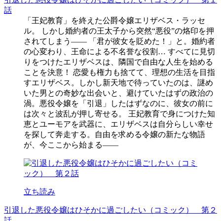
話
「王妃教育」を終えた公爵令嬢エリザベス・ラッセ
ル。 しかし婚約者の王太子から突然“悪役”の烙印を押
されてしまう―― 「君が彼女を貶めた！」と。婚約者
の心変わり、王命による不名誉な役割… すべてに見切
りをつけたエリザベスは、隣国で自由な人生を始める
ことを決意！ 恋愛も権力も捨てて、理想の生活を目指
すエリザベス。しかし新天地で待っていたのは、謎め
いた男との奇妙な出会いと、避けていたはずの政治の
渦。悪役令嬢を「引退」したはずなのに、彼女の前に
は次々と波乱が押し寄せる。 王妃教育で身につけた知
恵とユーモアを武器に、エリザベスは自分らしい幸せ
を探して奔走する。自由を求める令嬢の新たな物語
が、今ここから始まる――
立ち読み
引退した悪役令嬢はひそかに過ごしたい（コミック） 第２
話