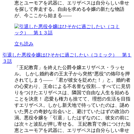
恵とユーモアを武器に、エリザベスは自分らしい幸せ
を探して奔走する。自由を求める令嬢の新たな物語
が、今ここから始まる――
立ち読み
引退した悪役令嬢はひそかに過ごしたい（コミック） 第１
３話
「王妃教育」を終えた公爵令嬢エリザベス・ラッセ
ル。 しかし婚約者の王太子から突然“悪役”の烙印を押
されてしまう―― 「君が彼女を貶めた！」と。婚約者
の心変わり、王命による不名誉な役割… すべてに見切
りをつけたエリザベスは、隣国で自由な人生を始める
ことを決意！ 恋愛も権力も捨てて、理想の生活を目指
すエリザベス。しかし新天地で待っていたのは、謎め
いた男との奇妙な出会いと、避けていたはずの政治の
渦。悪役令嬢を「引退」したはずなのに、彼女の前に
は次々と波乱が押し寄せる。 王妃教育で身につけた知
恵とユーモアを武器に、エリザベスは自分らしい幸せ