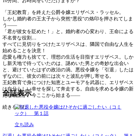
10分間、お時間をいただけますか？
「王妃教育」を終えた公爵令嬢エリザベス・ラッセル。
しかし婚約者の王太子から突然“悪役”の烙印を押されてしま
う――
「君が彼女を貶めた！」と。婚約者の心変わり、王命による
不名誉な役割…
すべてに見切りをつけたエリザベスは、隣国で自由な人生を
始めることを決意！
恋愛も権力も捨てて、理想の生活を目指すエリザベス。しか
し新天地で待っていたのは、謎めいた男との奇妙な出会い
と、避けていたはずの政治の渦。悪役令嬢を「引退」したは
ずなのに、彼女の前には次々と波乱が押し寄せる。
王妃教育で身につけた知恵とユーモアを武器に、エリザベス
は自分らしい幸せを探して奔走する。自由を求める令嬢の新
全話表示
たな物語が、今ここから始まる――
続きを読む
立ち読み
引退した悪役令嬢はひそかに過ごしたい（コミック） 第１