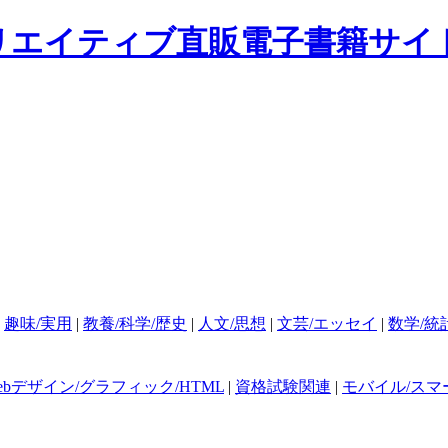
|
趣味/実用
|
教養/科学/歴史
|
人文/思想
|
文芸/エッセイ
|
数学/統
ebデザイン/グラフィック/HTML
|
資格試験関連
|
モバイル/スマ