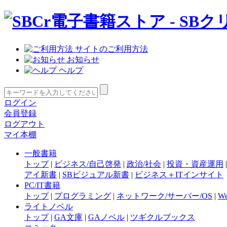
サイトのご利用方法
お知らせ
ヘルプ
ログイン
会員登録
ログアウト
マイ本棚
一般書籍
トップ
|
ビジネス/自己啓発
|
政治/社会
|
投資・資産運用
アイ新書
|
SBビジュアル新書
|
ビジネス＋ITインサイト
PC/IT書籍
トップ
|
プログラミング
|
ネットワーク/サーバー/OS
|
W
ライトノベル
トップ
|
GA文庫
|
GAノベル
|
ツギクルブックス