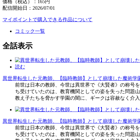
価格（税込）：165円
配信開始日：2026/07/01
マイポイントで購入できる作品について
コミック一覧
全話表示
読む
異世界転生した元教師、【臨時教師】として崩壊した魔術学
前世は日本の教師、今世は異世界で《大賢者》の称号を
ち受けていたのは、教育機関としての姿を失った問題山
教え子たちを脅かす学園の闇に、ギークは容赦なく介入
異世界転生した元教師、【臨時教師】として崩壊した魔術学
前世は日本の教師、今世は異世界で《大賢者》の称号を
ち受けていたのは、教育機関としての姿を失った問題山