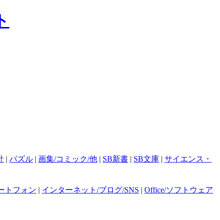
計
|
パズル
|
画集/コミック/他
|
SB新書
|
SB文庫
|
サイエンス・
ートフォン
|
インターネット/ブログ/SNS
|
Office/ソフトウェア