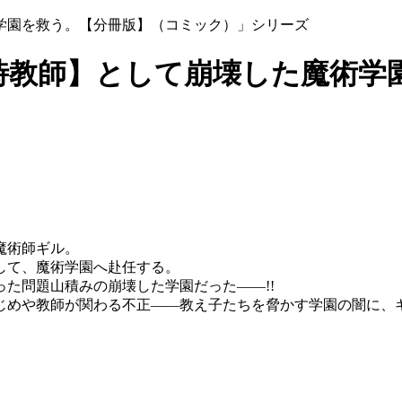
学園を救う。【分冊版】（コミック）」シリーズ
時教師】として崩壊した魔術学
魔術師ギル。
して、魔術学園へ赴任する。
た問題山積みの崩壊した学園だった――!!
じめや教師が関わる不正――教え子たちを脅かす学園の闇に、