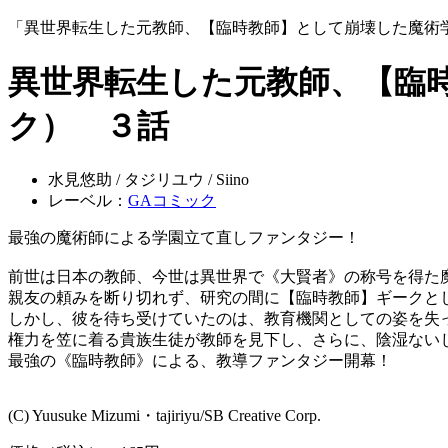
「異世界転生した元教師、【臨時教師】として崩壊した魔術
異世界転生した元教師、【臨
ク） ３話
水見悠助 / タジリユウ / Siino
レーベル：
GAコミック
最強の魔術師による学園立て直しファンタジー！
前世は日本の教師、今世は異世界で《大賢者》の称号を得た
親友の頼みを断り切れず、研究の間に【臨時教師】ギークと
しかし、彼を待ち受けていたのは、教育機関としての姿を失っ
権力を笠に着る貴族生徒が教師を見下し、さらに、陰湿ない
最強の《臨時教師》による、教導ファンタジー開幕！
(C) Yuusuke Mizumi・tajiriyu/SB Creative Corp.