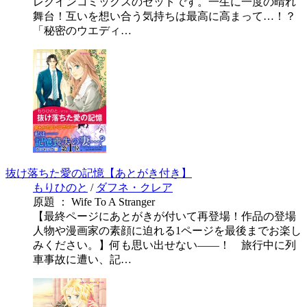
レクインコミックスのセットです。一生に一度の晴れ
舞台！互いを想い合う気持ちは最高に高まって…！？
「秘密のウエディ…
抜け落ちた愛の記憶【あとがき付き】
もりひのと
/
ダフネ・クレア
原題 ： Wife To A Stranger
【最終ページにあとがきが付いて再登場！作品の登場
人物や漫画家の素顔に迫れる1ページを最後までお楽し
みください。】何も思い出せない――！ 旅行中に列
車事故に遭い、記…