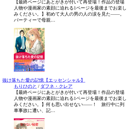
【最終ページにあとがきが付いて再登場！作品の登場
人物や漫画家の素顔に迫れる1ページを最後までお楽し
みください。】初めて大人の男の人の涙を見た――。
パーティーで母親…
抜け落ちた愛の記憶【エッセンシャル】
もりひのと
/
ダフネ・クレア
【最終ページにあとがきが付いて再登場！作品の登場
人物や漫画家の素顔に迫れる1ページを最後までお楽し
みください。】何も思い出せない――！ 旅行中に列
車事故に遭い、記…