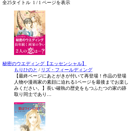
全
25
タイトル
1
/ 1 ページを表示
秘密のウエディング【エッセンシャル】
もりひのと
/
リズ・フィールディング
【最終ページにあとがきが付いて再登場！作品の登場
人物や漫画家の素顔に迫れる1ページを最後までお楽し
みください。】長い確執の歴史をもつふたつの家の跡
取り同士であり…