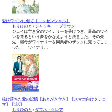
愛はワインに似て【エッセンシャル】
もりひのと
/
ジャッキー・ブラウン
ジェイは亡き父のワイナリーを受けつぎ、最高のワイ
ンを造るという夢をかなえようと決意した。その矢
先、継母がワイナリーを同業者のザックに売ってしま
った！ ワイナリ…
抜け落ちた愛の記憶【あとがき付き】【スマホ向けタテコ
マ】【1話】
もりひのと
/
ダフネ・クレア