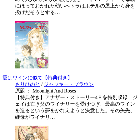
にほっておかれた幼いペトラはホテルの屋上から身を
投げだそうとする…
愛はワインに似て【特典付き】
もりひのと
/
ジャッキー・ブラウン
原題 ： Moonlight And Roses
【特典付き】アナザー・ストーリー4Ｐを特別収録！ジ
ェイは亡き父のワイナリーを受けつぎ、最高のワイン
を造るという夢をかなえようと決意した。その矢先、
継母がワイナリ…