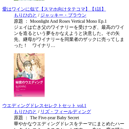
愛はワインに似て【スマホ向けタテコマ】【1話】
もりひのと
/
ジャッキー・ブラウン
原題 ： Moonlight And Roses Vertical Mono Ep.1
ジェイは亡き父のワイナリーを受けつぎ、最高のワイ
ンを造るという夢をかなえようと決意した。その矢
先、継母がワイナリーを同業者のザックに売ってしま
った！ ワイナリ…
ウエディングドレスセレクトセット vol.1
もりひのと
/
リズ・フィールディング
原題 ： The Five-year Baby Secret
華やかなウエディングドレスをテーマにまとめたハー