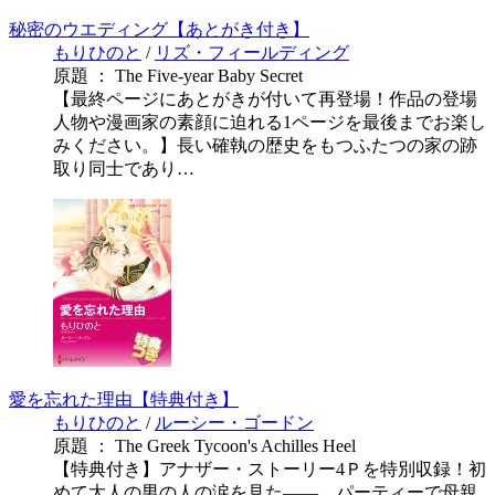
秘密のウエディング【あとがき付き】
もりひのと
/
リズ・フィールディング
原題 ： The Five-year Baby Secret
【最終ページにあとがきが付いて再登場！作品の登場
人物や漫画家の素顔に迫れる1ページを最後までお楽し
みください。】長い確執の歴史をもつふたつの家の跡
取り同士であり…
愛を忘れた理由【特典付き】
もりひのと
/
ルーシー・ゴードン
原題 ： The Greek Tycoon's Achilles Heel
【特典付き】アナザー・ストーリー4Ｐを特別収録！初
めて大人の男の人の涙を見た――。パーティーで母親