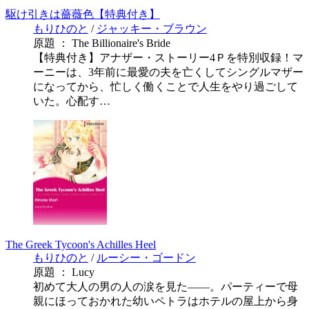
駆け引きは薔薇色【特典付き】
もりひのと
/
ジャッキー・ブラウン
原題 ： The Billionaire's Bride
【特典付き】アナザー・ストーリー4Ｐを特別収録！マ
ーニーは、3年前に最愛の夫を亡くしてシングルマザー
になってから、忙しく働くことで人生をやり過ごして
いた。心配す…
The Greek Tycoon's Achilles Heel
もりひのと
/
ルーシー・ゴードン
原題 ： Lucy
初めて大人の男の人の涙を見た――。パーティーで母
親にほっておかれた幼いペトラはホテルの屋上から身