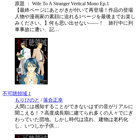
原題 ： Wife To A Stranger Vertical Mono Ep.1
【最終ページにあとがきが付いて再登場！作品の登場
人物や漫画家の素顔に迫れる1ページを最後までお楽し
みください。】何も思い出せない――！ 旅行中に列
車事故に遭い、記…
不可聴領域 1
もりひのと
/
落合正幸
人間には感知することができないはずの音がリアルに
聞こえる！？高度成長期に建てられ多くの人々でにぎ
わっていた団地。しかし時代は流れ、建物は老朽化
し、いつしか子供…