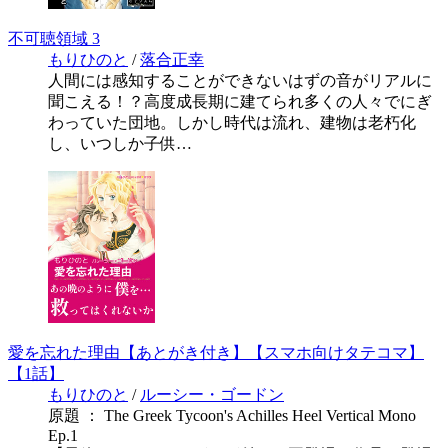
不可聴領域 3
もりひのと
/
落合正幸
人間には感知することができないはずの音がリアルに
聞こえる！？高度成長期に建てられ多くの人々でにぎ
わっていた団地。しかし時代は流れ、建物は老朽化
し、いつしか子供…
愛を忘れた理由【あとがき付き】【スマホ向けタテコマ】
【1話】
もりひのと
/
ルーシー・ゴードン
原題 ： The Greek Tycoon's Achilles Heel Vertical Mono
Ep.1