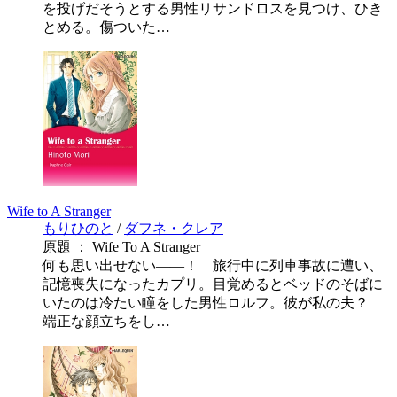
を投げだそうとする男性リサンドロスを見つけ、ひき
とめる。傷ついた…
Wife to A Stranger
もりひのと
/
ダフネ・クレア
原題 ： Wife To A Stranger
何も思い出せない――！ 旅行中に列車事故に遭い、
記憶喪失になったカプリ。目覚めるとベッドのそばに
いたのは冷たい瞳をした男性ロルフ。彼が私の夫？
端正な顔立ちをし…