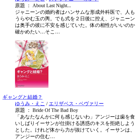
原題 ： About Last Night...
ジャニーンの婚約者はハンサムな形成外科医で、人も
うらやむ玉の輿。でも式を２日後に控え、ジャニーン
は奥手の彼に不安を感じていた。体の相性がいいのか
確かめたい…そこ…
ギャングと結婚？
ゆうみ・えこ
/
エリザベス・ベヴァリー
原題 ： Bride Of The Bad Boy
「あなたなんかに何も感じないわ」アンジーは歯を食
いしばりイーサンが仕掛ける誘惑のキスを拒絶しよう
とした。けれど体から力が抜けていく。イーサンは、
アンジーの住む…