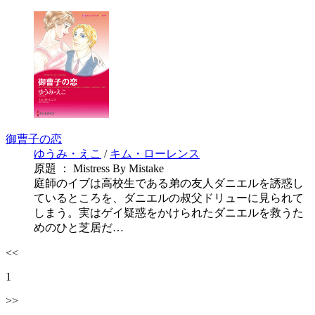
御曹子の恋
ゆうみ・えこ
/
キム・ローレンス
原題 ： Mistress By Mistake
庭師のイブは高校生である弟の友人ダニエルを誘惑し
ているところを、ダニエルの叔父ドリューに見られて
しまう。実はゲイ疑惑をかけられたダニエルを救うた
めのひと芝居だ…
<<
1
>>