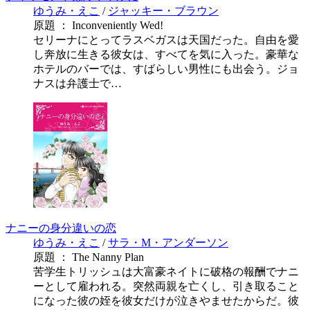
ゆうみ・えこ
/
ジャッキー・ブラウン
原題 ： Inconveniently Wed!
セリーナにとってラスベガスは天国だった。自由を愛
し奔放に生きる彼女は、すべてを気に入った。豪華な
ホテルのバーでは、すばらしい男性にも出会う。ジョ
ナスは弁護士で…
ナニーの身分違いの恋
ゆうみ・えこ
/
サラ・M・アンダーソン
原題 ： The Nanny Plan
苦学生トリッシュは大富豪ネイトに破格の報酬でナニ
ーとして雇われる。突然両親を亡くし、引き取ること
になった彼の姪を彼女だけが泣きやませたからだ。彼