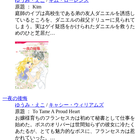
ゆうみ・えこ
/
キム・ローレンス
原題 ： Kim
庭師のイブは高校生である弟の友人ダニエルを誘惑し
ているところを、ダニエルの叔父ドリューに見られて
しまう。実はゲイ疑惑をかけられたダニエルを救うた
めのひと芝居だ…
一夜の後悔
ゆうみ・えこ
/
キャシー・ウィリアムズ
原題 ： To Tame A Proud Heart
お嬢様育ちのフランセスカは初めて秘書として仕事を
始めた。ボスのオリバーは世間知らずの彼女に冷たく
あたるが、とても魅力的なボスに、フランセスカは惹
かれていった。…