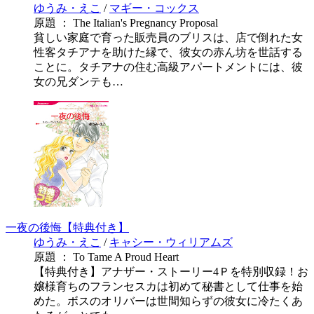
ゆうみ・えこ
/
マギー・コックス
原題 ： The Italian's Pregnancy Proposal
貧しい家庭で育った販売員のブリスは、店で倒れた女
性客タチアナを助けた縁で、彼女の赤ん坊を世話する
ことに。タチアナの住む高級アパートメントには、彼
女の兄ダンテも…
一夜の後悔【特典付き】
ゆうみ・えこ
/
キャシー・ウィリアムズ
原題 ： To Tame A Proud Heart
【特典付き】アナザー・ストーリー4Ｐを特別収録！お
嬢様育ちのフランセスカは初めて秘書として仕事を始
めた。ボスのオリバーは世間知らずの彼女に冷たくあ