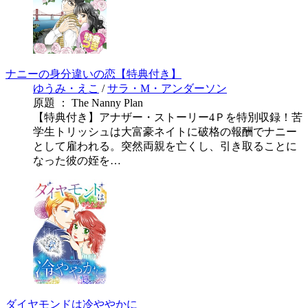
ナニーの身分違いの恋【特典付き】
ゆうみ・えこ
/
サラ・M・アンダーソン
原題 ： The Nanny Plan
【特典付き】アナザー・ストーリー4Ｐを特別収録！苦
学生トリッシュは大富豪ネイトに破格の報酬でナニー
として雇われる。突然両親を亡くし、引き取ることに
なった彼の姪を…
ダイヤモンドは冷ややかに