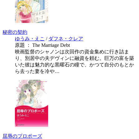
秘密の契約
ゆうみ・えこ
/
ダフネ・クレア
原題 ： The Marriage Debt
映画監督のシャノンは次回作の資金集めに行き詰ま
り、別居中の夫デヴィンに融資を頼む。巨万の富を築
いた彼は魅力的な黒曜石の瞳で、かつて自分のもとか
ら去った妻を冷や…
屈辱のプロポーズ