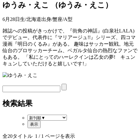
ゆうみ・えこ
（
ゆうみ・えこ
）
6月28日生/北海道出身/蟹座/A型
雑誌への投稿がきっかけで、『街角の神話』(白泉社LALA)
でデビュー。代表作に『マリアージュ!!』シリーズ、四コマ
漫画『明日のくるみ』がある。 趣味はサッカー観戦。地元
仙台のプロサッカーチーム、ベガルタ仙台の熱烈なファンで
もある。 「私にとってのハーレクインは乙女の夢! キュン
キュンしていただけると嬉しいです!」
検索結果
全
20
タイトル
1
/ 1 ページを表示