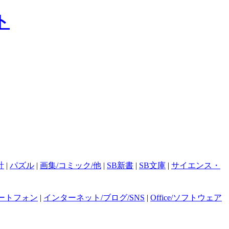
計
|
パズル
|
画集/コミック/他
|
SB新書
|
SB文庫
|
サイエンス・
ートフォン
|
インターネット/ブログ/SNS
|
Office/ソフトウェア