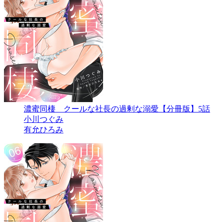
濃蜜同棲 クールな社長の過剰な溺愛【分冊版】5話
小川つぐみ
有允ひろみ