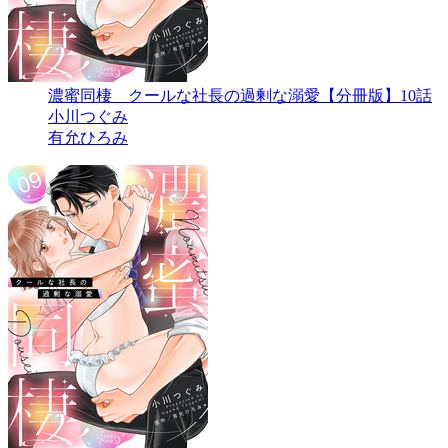
濃蜜同棲 クールな社長の過剰な溺愛【分冊版】10話
小川つぐみ
有允ひろみ