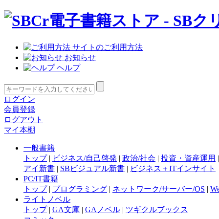
サイトのご利用方法
お知らせ
ヘルプ
ログイン
会員登録
ログアウト
マイ本棚
一般書籍
トップ
|
ビジネス/自己啓発
|
政治/社会
|
投資・資産運用
アイ新書
|
SBビジュアル新書
|
ビジネス＋ITインサイト
PC/IT書籍
トップ
|
プログラミング
|
ネットワーク/サーバー/OS
|
W
ライトノベル
トップ
|
GA文庫
|
GAノベル
|
ツギクルブックス