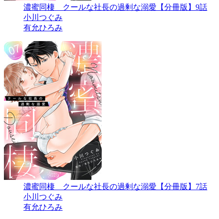
濃蜜同棲 クールな社長の過剰な溺愛【分冊版】9話
小川つぐみ
有允ひろみ
濃蜜同棲 クールな社長の過剰な溺愛【分冊版】7話
小川つぐみ
有允ひろみ