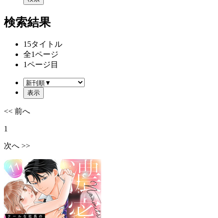
検索結果
15
タイトル
全
1
ページ
1
ページ目
<< 前へ
1
次へ >>