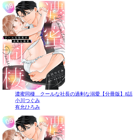
濃蜜同棲 クールな社長の過剰な溺愛【分冊版】8話
小川つぐみ
有允ひろみ