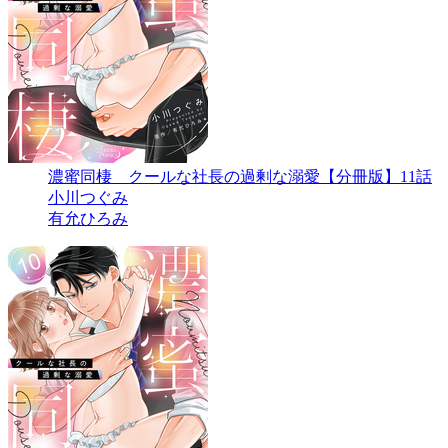
濃蜜同棲 クールな社長の過剰な溺愛【分冊版】11話
小川つぐみ
有允ひろみ