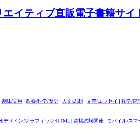
|
趣味/実用
|
教養/科学/歴史
|
人文/思想
|
文芸/エッセイ
|
数学/統
ebデザイン/グラフィック/HTML
|
資格試験関連
|
モバイル/スマ