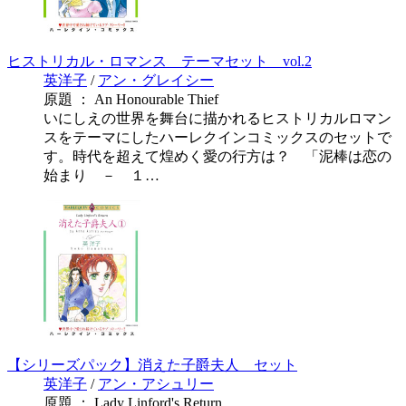
ヒストリカル・ロマンス テーマセット vol.2
英洋子
/
アン・グレイシー
原題 ： An Honourable Thief
いにしえの世界を舞台に描かれるヒストリカルロマン
スをテーマにしたハーレクインコミックスのセットで
す。時代を超えて煌めく愛の行方は？ 「泥棒は恋の
始まり － １…
【シリーズパック】消えた子爵夫人 セット
英洋子
/
アン・アシュリー
原題 ： Lady Linford's Return