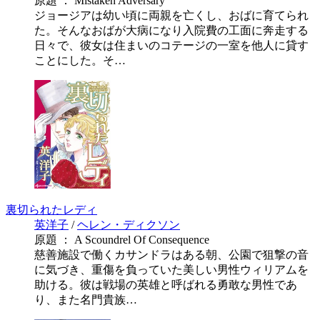
原題 ： Mistaken Adversary
ジョージアは幼い頃に両親を亡くし、おばに育てられ
た。そんなおばが大病になり入院費の工面に奔走する
日々で、彼女は住まいのコテージの一室を他人に貸す
ことにした。そ…
裏切られたレディ
英洋子
/
ヘレン・ディクソン
原題 ： A Scoundrel Of Consequence
慈善施設で働くカサンドラはある朝、公園で狙撃の音
に気づき、重傷を負っていた美しい男性ウィリアムを
助ける。彼は戦場の英雄と呼ばれる勇敢な男性であ
り、また名門貴族…