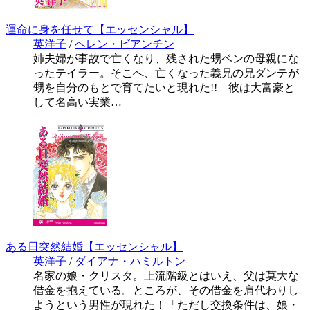
運命に身を任せて【エッセンシャル】
英洋子
/
ヘレン・ビアンチン
姉夫婦が事故で亡くなり、残された甥ベンの母親にな
ったテイラー。そこへ、亡くなった義兄の兄ダンテが
甥を自分のもとで育てたいと現れた!! 彼は大富豪と
して名高い実業…
ある日突然結婚【エッセンシャル】
英洋子
/
ダイアナ・ハミルトン
名家の娘・クリスタ。上流階級とはいえ、父は莫大な
借金を抱えている。ところが、その借金を肩代わりし
ようという男性が現れた！「ただし交換条件は、娘・