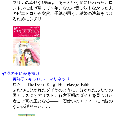
マリナの幸せな結婚は、あっという間に終わった。ロ
ンドンに逃げ帰って２年、なんの音沙汰もなかった夫
のピエトロから突然、手紙が届く。結婚の決着をつけ
るためにシチリ…
砂漠の王に愛を捧げ
英洋子
/
キャロル・マリネッリ
原題 ： The Desert King's Housekeeper Bride
ふたつに分かれたダイヤのように、分かれたふたつの
国カリスタとアリスト。行方不明のダイヤを見つけた
者こそ真の王となる――。召使いのエフィーには縁の
ない伝説だった。…