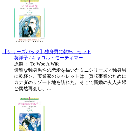
【シリーズパック】独身男に乾杯 セット
英洋子
/
キャロル・モーティマー
原題 ： To Woo A Wife
優雅な独身男性の恋愛を描いたミニシリーズ＜独身男
に乾杯＞。実業家のジャレットは、買収事業のために
カナダのリゾート地を訪れた。そこで新婚の友人夫婦
と偶然再会し、…