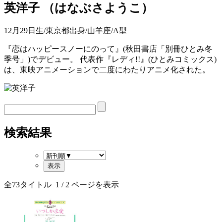
英洋子
（
はなぶさようこ
）
12月29日生/東京都出身/山羊座/A型
『恋はハッピースノーにのって』(秋田書店「別冊ひとみ冬
季号」)でデビュー。 代表作『レディ!!』(ひとみコミックス)
は、東映アニメーションで二度にわたりアニメ化された。
検索結果
全
73
タイトル
1
/ 2 ページを表示