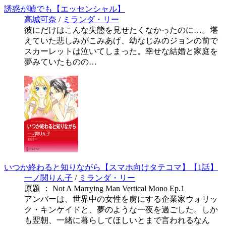
誘惑が嘘でも【エッセンシャル】
高城可奈
/
ミランダ・リー
彼にだけはこんな失態を見せたくなかったのに…。堪
えていた悲しみがこみあげ、幼なじみのジョンの前で
スカーレットは泣いてしまった。幸せな結婚と家庭を
夢みていたものの…
いつか終わると知りながら【スマホ向けタテコマ】【1話】
一ノ関りん子
/
ミランダ・リー
原題 ： Not A Marrying Man Vertical Mono Ep.1
アンバーは、世界中の女性を虜にする企業家ウォリッ
ク・キンケイドと、夢のような一夜を過ごした。しか
も翌朝、一緒に暮らしてほしいとまで言われるなん