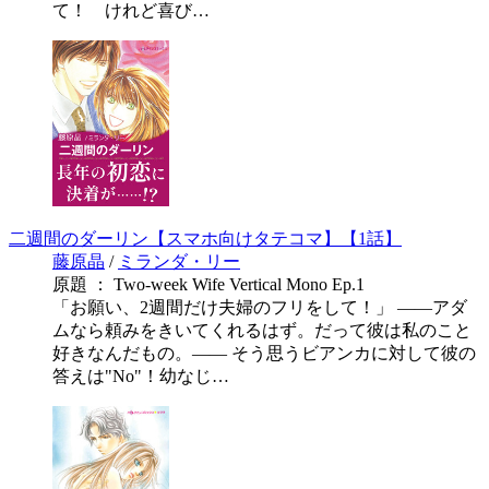
て！ けれど喜び…
二週間のダーリン【スマホ向けタテコマ】【1話】
藤原晶
/
ミランダ・リー
原題 ： Two-week Wife Vertical Mono Ep.1
「お願い、2週間だけ夫婦のフリをして！」 ――アダ
ムなら頼みをきいてくれるはず。だって彼は私のこと
好きなんだもの。―― そう思うビアンカに対して彼の
答えは"No"！幼なじ…