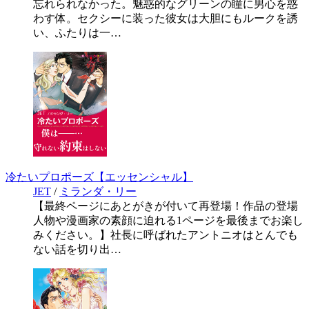
忘れられなかった。魅惑的なグリーンの瞳に男心を惑
わす体。セクシーに装った彼女は大胆にもルークを誘
い、ふたりは一…
冷たいプロポーズ【エッセンシャル】
JET
/
ミランダ・リー
【最終ページにあとがきが付いて再登場！作品の登場
人物や漫画家の素顔に迫れる1ページを最後までお楽し
みください。】社長に呼ばれたアントニオはとんでも
ない話を切り出…