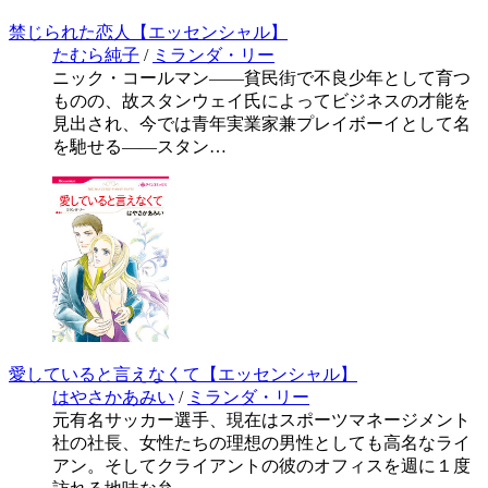
禁じられた恋人【エッセンシャル】
たむら純子
/
ミランダ・リー
ニック・コールマン――貧民街で不良少年として育つ
ものの、故スタンウェイ氏によってビジネスの才能を
見出され、今では青年実業家兼プレイボーイとして名
を馳せる――スタン…
愛していると言えなくて【エッセンシャル】
はやさかあみい
/
ミランダ・リー
元有名サッカー選手、現在はスポーツマネージメント
社の社長、女性たちの理想の男性としても高名なライ
アン。そしてクライアントの彼のオフィスを週に１度