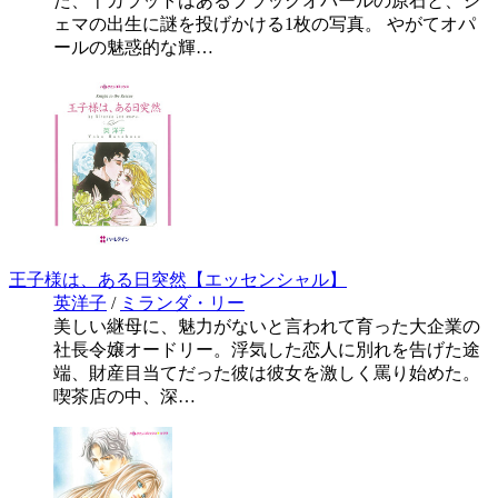
た、千カラットはあるブラックオパールの原石と、ジ
ェマの出生に謎を投げかける1枚の写真。 やがてオパ
ールの魅惑的な輝…
王子様は、ある日突然【エッセンシャル】
英洋子
/
ミランダ・リー
美しい継母に、魅力がないと言われて育った大企業の
社長令嬢オードリー。浮気した恋人に別れを告げた途
端、財産目当てだった彼は彼女を激しく罵り始めた。
喫茶店の中、深…