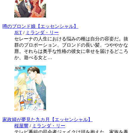
噂のブロンド娘【エッセンシャル】
JET
/
ミランダ・リー
セレーナの人生における悩みの種は自分の容姿だ。抜
群のプロポーション、ブロンドの長い髪、つややかな
唇。それらは奥手な性格の彼女に幸せを届けるどころ
か、遊べる女と…
家政婦が夢見た九カ月【エッセンシャル】
桜屋響
/
ミランダ・リー
テレビ番組の司会者ジェイクは頭を抱えた。家族を養