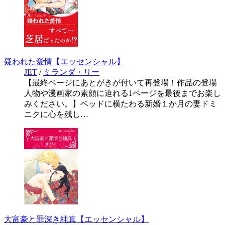
疑われた愛情【エッセンシャル】
JET
/
ミランダ・リー
【最終ページにあとがきが付いて再登場！作品の登場
人物や漫画家の素顔に迫れる1ページを最後までお楽し
みください。】ベッドに横たわる新婚１か月の妻ドミ
ニクに心を残し…
大富豪と罪深き純真【エッセンシャル】