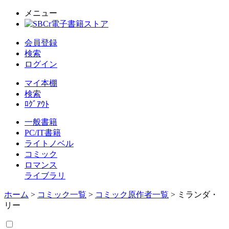
メニュー
会員登録
検索
ログイン
マイ本棚
検索
ﾛｸﾞｱｳﾄ
一般書籍
PC/IT書籍
ライトノベル
コミック
ロマンス
ライブラリ
ホーム
>
コミック一覧
>
コミック原作者一覧
> ミランダ・
リー