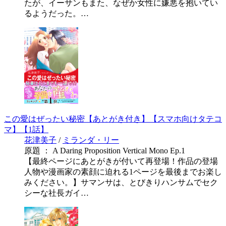
たが、イーサンもまた、なぜか女性に嫌悪を抱いてい
るようだった。…
この愛はぜったい秘密【あとがき付き】【スマホ向けタテコ
マ】【1話】
花津美子
/
ミランダ・リー
原題 ： A Daring Proposition Vertical Mono Ep.1
【最終ページにあとがきが付いて再登場！作品の登場
人物や漫画家の素顔に迫れる1ページを最後までお楽し
みください。】サマンサは、とびきりハンサムでセク
シーな社長ガイ…