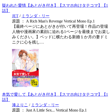
疑われた愛情【あとがき付き】【スマホ向けタテコマ】【1
話】
JET
/
ミランダ・リー
原題 ： A Rich Man's Revenge Vertical Mono Ep.1
【最終ページにあとがきが付いて再登場！作品の登場
人物や漫画家の素顔に迫れる1ページを最後までお楽し
みください。】ベッドに横たわる新婚１か月の妻ドミ
ニクに心を残し…
本気で愛して【あとがき付き】【スマホ向けタテコマ】【1
話】
湊よりこ
/
ミランダ・リー
原題 ： Just A Little Sex... Vertical Mono Ep.1