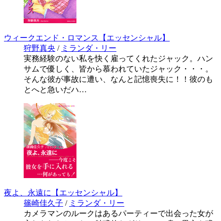
ウィークエンド・ロマンス【エッセンシャル】
狩野真央
/
ミランダ・リー
実務経験のない私を快く雇ってくれたジャック。ハン
サムで優しく、皆から慕われていたジャック・・・。
そんな彼が事故に遭い、なんと記憶喪失に！！彼のも
とへと急いだハ…
夜よ、永遠に【エッセンシャル】
篠崎佳久子
/
ミランダ・リー
カメラマンのルークはあるパーティーで出会った女が