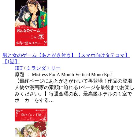
男と女のゲーム【あとがき付き】【スマホ向けタテコマ】
【1話】
JET
/
ミランダ・リー
原題 ： Mistress For A Month Vertical Mono Ep.1
【最終ページにあとがきが付いて再登場！作品の登場
人物や漫画家の素顔に迫れる1ページを最後までお楽し
みください。】毎週金曜の夜、最高級ホテルの１室で
ポーカーをする…