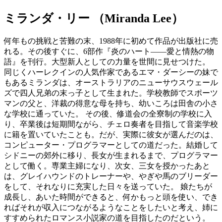
ミランダ・リー
（
Miranda Lee
）
何年もの挑戦と苦難の末、1988年に初めて作品が出版社に売
れる。その後すぐに、6部作『炎のハート――愛と情熱の物
語』を刊行。大型新人としての力量を世間に見せつけた。
同じくハーレクインの人気作家であるエマ・ダーシーの妹で
もあるミランダは、オーストラリアのニューサウスウェール
ズで四人兄弟の末っ子として生まれた。学校教師でスポーツ
マンの父と、洋裁の得意な母を持ち、幼いころは田舎の小さ
な学校に通っていた。 その後、修道会の全寮制の学校に入
り、卒業後は短期間ながら、チェロ奏者を目指して音楽学校
に籍を置いていたことも。だが、実際に彼女が選んだのは、
コンピューター・プログラマーとしての道だった。結婚して
シドニーの郊外に移り、長女が生まれるまで、プログラマー
として働く。専業主婦になり、次女、三女を授かったあと
は、グレイハウンドのトレーナーや、やぎや馬のブリーダー
をして、それなりに充実した日々を送っていた。 娘たちが
成長し、あいた時間ができると、何かもっと頭を使い、でき
ればそれが収入につながるようなことをしたいと考え、姉に
すすめられたロマンス小説家の道を目指したのだという。