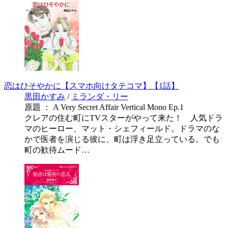
恋はひそやかに【スマホ向けタテコマ】【1話】
黒田かすみ
/
ミランダ・リー
原題 ： A Very Secret Affair Vertical Mono Ep.1
クレアの住む町にTVスターがやって来た！ 人気ドラ
マのヒーロー、マット・シェフィールド。ドラマのな
かで医者を演じる彼に、町は浮き足立っている。でも
町の歓待ムード…