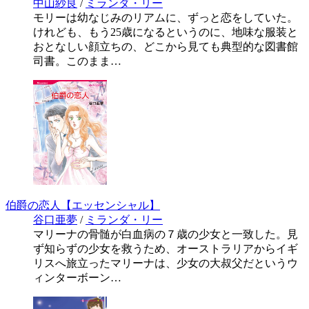
中山紗良
/
ミランダ・リー
モリーは幼なじみのリアムに、ずっと恋をしていた。
けれども、もう25歳になるというのに、地味な服装と
おとなしい顔立ちの、どこから見ても典型的な図書館
司書。このまま…
伯爵の恋人【エッセンシャル】
谷口亜夢
/
ミランダ・リー
マリーナの骨髄が白血病の７歳の少女と一致した。見
ず知らずの少女を救うため、オーストラリアからイギ
リスへ旅立ったマリーナは、少女の大叔父だというウ
ィンターボーン…