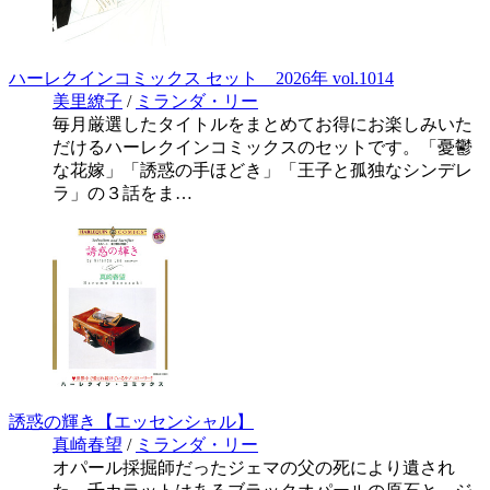
ハーレクインコミックス セット 2026年 vol.1014
美里繚子
/
ミランダ・リー
毎月厳選したタイトルをまとめてお得にお楽しみいた
だけるハーレクインコミックスのセットです。「憂鬱
な花嫁」「誘惑の手ほどき」「王子と孤独なシンデレ
ラ」の３話をま…
誘惑の輝き【エッセンシャル】
真崎春望
/
ミランダ・リー
オパール採掘師だったジェマの父の死により遺され