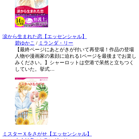
涙から生まれた恋【エッセンシャル】
碧ゆかこ
/
ミランダ・リー
【最終ページにあとがきが付いて再登場！作品の登場
人物や漫画家の素顔に迫れる1ページを最後までお楽し
みください。】シャーロットは空港で呆然と立ちつく
していた。挙式…
ミスターＸをさがせ【エッセンシャル】