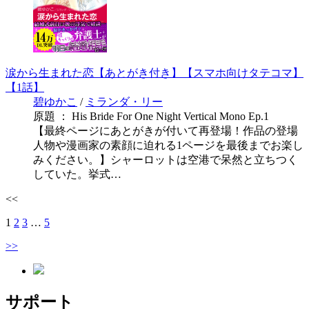
涙から生まれた恋【あとがき付き】【スマホ向けタテコマ】
【1話】
碧ゆかこ
/
ミランダ・リー
原題 ： His Bride For One Night Vertical Mono Ep.1
【最終ページにあとがきが付いて再登場！作品の登場
人物や漫画家の素顔に迫れる1ページを最後までお楽し
みください。】シャーロットは空港で呆然と立ちつく
していた。挙式…
<<
1
2
3
…
5
>>
サポート