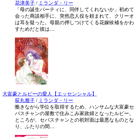
花津美子
/
ミランダ・リー
「母の誕生パーティに、同伴してくれないか」初めて
会った商談相手に、突然恋人役を頼まれて、クリーオ
は耳を疑った。母親の押しつけてくる花嫁候補をかわ
すためだと彼は…
大富豪とルビーの愛人【エッセンシャル】
荻丸雅子
/
ミランダ・リー
働きながら学位を取得するため、ハンサムな大富豪セ
バスチャンの屋敷で住みこみ家政婦となったルビー。
ところが、セバスチャンとの初対面は最悪なものとな
り、ふたりの間…