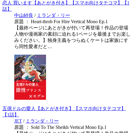
恋人 買います【あとがき付き】【スマホ向けタテコマ】【1
話】
中山紗良
/
ミランダ・リー
原題 ： Heart-throb For Hire Vertical Mono Ep.1
【最終ページにあとがきが付いて再登場！作品の登場
人物や漫画家の素顔に迫れる1ページを最後までお楽し
みください。】独身主義をつらぬくケートは家族にす
ら同性愛者だと…
五億ドルの愛人【あとがき付き】【スマホ向けタテコマ】
【1話】
JET
/
ミランダ・リー
原題 ： Sold To The Sheikh Vertical Mono Ep.1