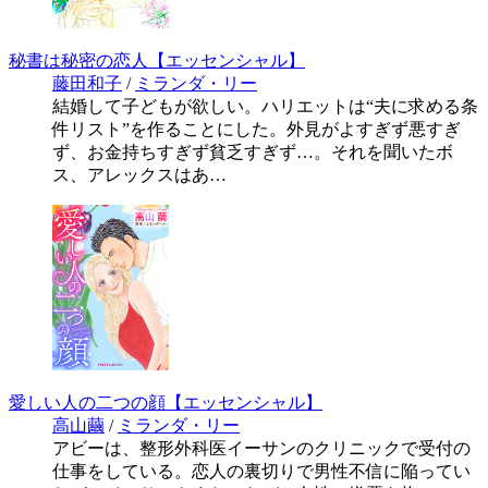
秘書は秘密の恋人【エッセンシャル】
藤田和子
/
ミランダ・リー
結婚して子どもが欲しい。ハリエットは“夫に求める条
件リスト”を作ることにした。外見がよすぎず悪すぎ
ず、お金持ちすぎず貧乏すぎず…。それを聞いたボ
ス、アレックスはあ…
愛しい人の二つの顔【エッセンシャル】
高山繭
/
ミランダ・リー
アビーは、整形外科医イーサンのクリニックで受付の
仕事をしている。恋人の裏切りで男性不信に陥ってい