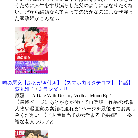
うために人生をすり減らした父のようにはなりたくな
い。だから結婚なんてもってのほかなのに…なぜ雇っ
た家政婦がこんな…
噂の悪女【あとがき付き】【スマホ向けタテコマ】【1話】
荻丸雅子
/
ミランダ・リー
原題 ： A Date With Destiny Vertical Mono Ep.1
【最終ページにあとがきが付いて再登場！作品の登場
人物や漫画家の素顔に迫れる1ページを最後までお楽し
みください。】“財産目当ての女”“まるで娼婦”――裕
福な老人ラルフと…