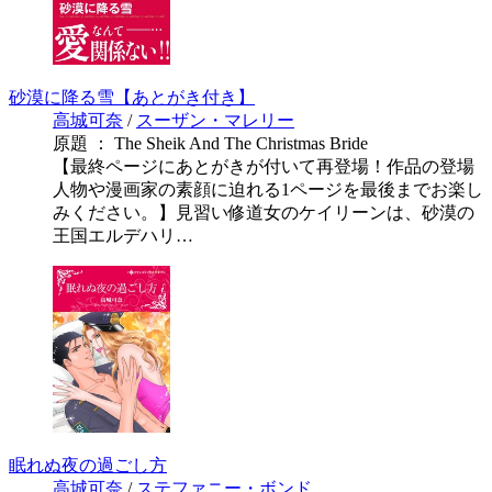
砂漠に降る雪【あとがき付き】
高城可奈
/
スーザン・マレリー
原題 ： The Sheik And The Christmas Bride
【最終ページにあとがきが付いて再登場！作品の登場
人物や漫画家の素顔に迫れる1ページを最後までお楽し
みください。】見習い修道女のケイリーンは、砂漠の
王国エルデハリ…
眠れぬ夜の過ごし方
高城可奈
/
ステファニー・ボンド