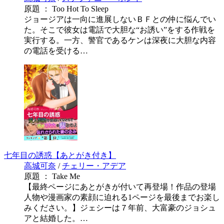
原題 ： Too Hot To Sleep
ジョージアは一向に進展しないＢＦとの仲に悩んでい
た。そこで彼女は電話で大胆な“お誘い”をする作戦を
実行する。一方、警官であるケンは深夜に大胆な内容
の電話を受ける…
七年目の誘惑【あとがき付き】
高城可奈
/
チェリー・アデア
原題 ： Take Me
【最終ページにあとがきが付いて再登場！作品の登場
人物や漫画家の素顔に迫れる1ページを最後までお楽し
みください。】ジェシーは７年前、大富豪のジョシュ
アと結婚した。…