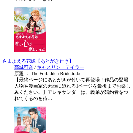
さまよえる花嫁【あとがき付き】
高城可奈
/
キャスリン・テイラー
原題 ： The Forbidden Bride-to-be
【最終ページにあとがきが付いて再登場！作品の登場
人物や漫画家の素顔に迫れる1ページを最後までお楽し
みください。】アレキサンダーは、義弟が婚約者をつ
れてくるのを待…