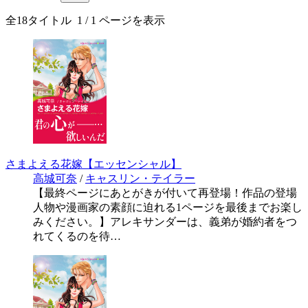
全
18
タイトル
1
/ 1 ページを表示
さまよえる花嫁【エッセンシャル】
高城可奈
/
キャスリン・テイラー
【最終ページにあとがきが付いて再登場！作品の登場
人物や漫画家の素顔に迫れる1ページを最後までお楽し
みください。】アレキサンダーは、義弟が婚約者をつ
れてくるのを待…