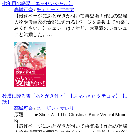
七年目の誘惑【エッセンシャル】
高城可奈
/
チェリー・アデア
【最終ページにあとがきが付いて再登場！作品の登場
人物や漫画家の素顔に迫れる1ページを最後までお楽し
みください。】ジェシーは７年前、大富豪のジョシュ
アと結婚した。…
砂漠に降る雪【あとがき付き】【スマホ向けタテコマ】【1
話】
高城可奈
/
スーザン・マレリー
原題 ： The Sheik And The Christmas Bride Vertical Mono
Ep.1
【最終ページにあとがきが付いて再登場！作品の登場