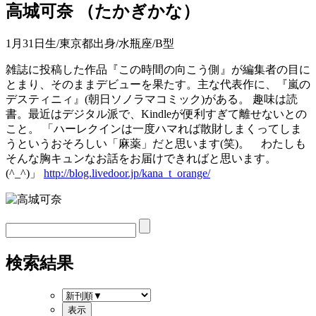
高城可奈
（
たかぎかな
）
1月31日生/東京都出身/水瓶座/B型
雑誌に投稿した作品『この時間の向こう側』が編集者の目に
とまり、そのままデビューを果たす。主な代表作に、『嵐の
デスティニィ』(朝日ソノラマコミック)がある。 趣味は読
書。最近はデジタル派で、Kindleが便利すぎて離せないとの
こと。 「ハーレクインは一度ハマれば散財しまくってしま
うというおそろしい「麻薬」だと思います(笑)。 わたしも
そんな胸キュンなお話をお届けできればと思います。
(^_^)」
http://blog.livedoor.jp/kana_t_orange/
検索結果