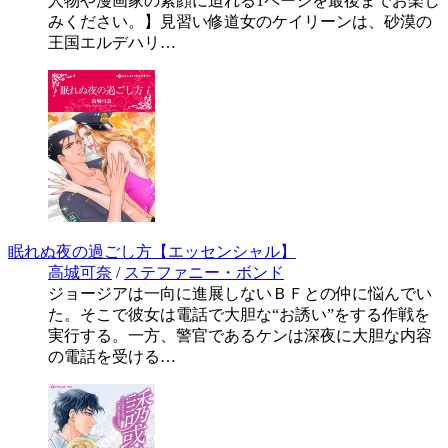
人物や漫画家の素顔に迫れる1ページを最後までお楽し
みください。】見習い修道女のケイリーンは、砂漠の
王国エルデハリ…
眠れぬ夜の過ごし方【エッセンシャル】
高城可奈
/
ステファニー・ボンド
ジョージアは一向に進展しないＢＦとの仲に悩んでい
た。そこで彼女は電話で大胆な“お誘い”をする作戦を
実行する。一方、警官であるケンは深夜に大胆な内容
の電話を受ける…