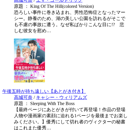
高城可奈
/
エマ・ゴールドリック
原題 ： King Of The Hill(colored Version)
恐ろしい事件に巻き込まれ、男性恐怖症となったマー
シー。静養のため、湖の美しい公園を訪れるがそこで
も不慮の事故に遭う。なぜ私ばかりこんな目に!? 悲
しむ彼女を慰め…
午後五時が待ち遠しい【あとがき付き】
高城可奈
/
キャシー・ウィリアムズ
原題 ： Sleeping With The Boss
【最終ページにあとがきが付いて再登場！作品の登場
人物や漫画家の素顔に迫れる1ページを最後までお楽し
みください。】優秀にして切れ者のヴィクターの秘書
はこれまた優秀…