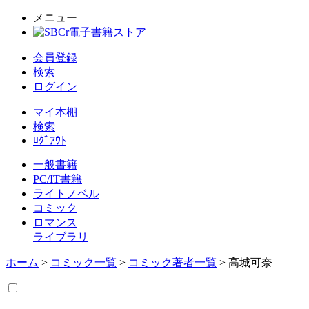
メニュー
会員登録
検索
ログイン
マイ本棚
検索
ﾛｸﾞｱｳﾄ
一般書籍
PC/IT書籍
ライトノベル
コミック
ロマンス
ライブラリ
ホーム
>
コミック一覧
>
コミック著者一覧
> 高城可奈