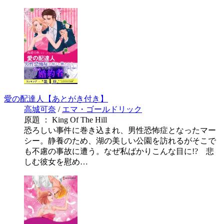
愛の配達人【あとがき付き】
高城可奈
/
エマ・ゴールドリック
原題 ： King Of The Hill
恐ろしい事件に巻き込まれ、男性恐怖症となったマー
シー。静養のため、湖の美しい公園を訪れるがそこで
も不慮の事故に遭う。なぜ私ばかりこんな目に!? 悲
しむ彼女を慰め…