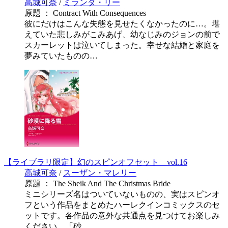
高城可奈
/
ミランダ・リー
原題 ： Contract With Consequences
彼にだけはこんな失態を見せたくなかったのに…。堪
えていた悲しみがこみあげ、幼なじみのジョンの前で
スカーレットは泣いてしまった。幸せな結婚と家庭を
夢みていたものの…
【ライブラリ限定】幻のスピンオフセット vol.16
高城可奈
/
スーザン・マレリー
原題 ： The Sheik And The Christmas Bride
ミニシリーズ名はついていないものの、実はスピンオ
フという作品をまとめたハーレクインコミックスのセ
ットです。各作品の意外な共通点を見つけてお楽しみ
ください。「砂…