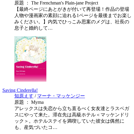
原題 ： The Frenchman's Plain-jane Project
【最終ページにあとがきが付いて再登場！作品の登場
人物や漫画家の素顔に迫れる1ページを最後までお楽し
みください。】内気でひっこみ思案のメグは、社長の
息子と婚約して…
Saving Cinderella!
知原えす
/
マーナ・マッケンジー
原題 ： Myrna
アレックスは失恋から立ち直るべく女友達とラスベガ
スにやって来た。滞在先は高級ホテル＜マッケンドリ
ック＞。ホテルステイを満喫していた彼女は偶然に
も、産気づいたコ…