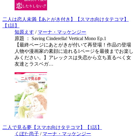
二人は恋人未満【あとがき付き】【スマホ向けタテコマ】
【1話】
知原えす
/
マーナ・マッケンジー
原題 ： Saving Cinderella! Vertical Mono Ep.1
【最終ページにあとがきが付いて再登場！作品の登場
人物や漫画家の素顔に迫れる1ページを最後までお楽し
みください。】アレックスは失恋から立ち直るべく女
友達とラスベガ…
二人で見る夢【スマホ向けタテコマ】【1話】
くぼた尚子
/
マーナ・マッケンジー