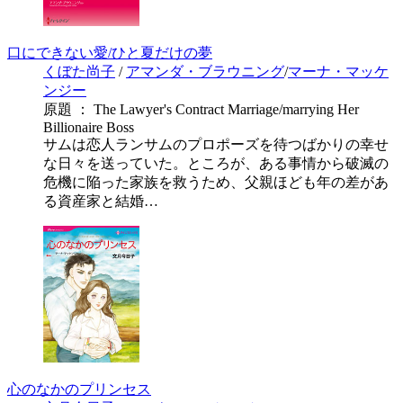
口にできない愛/ひと夏だけの夢
くぼた尚子
/
アマンダ・ブラウニング
/
マーナ・マッケ
ンジー
原題 ： The Lawyer's Contract Marriage/marrying Her
Billionaire Boss
サムは恋人ランサムのプロポーズを待つばかりの幸せ
な日々を送っていた。ところが、ある事情から破滅の
危機に陥った家族を救うため、父親ほども年の差があ
る資産家と結婚…
心のなかのプリンセス