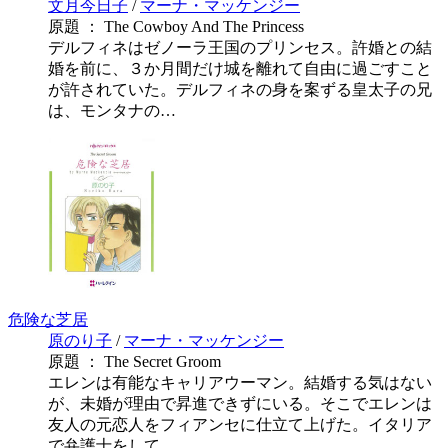
文月今日子
/
マーナ・マッケンジー
原題 ： The Cowboy And The Princess
デルフィネはゼノーラ王国のプリンセス。許婚との結
婚を前に、３か月間だけ城を離れて自由に過ごすこと
が許されていた。デルフィネの身を案ずる皇太子の兄
は、モンタナの…
危険な芝居
原のり子
/
マーナ・マッケンジー
原題 ： The Secret Groom
エレンは有能なキャリアウーマン。結婚する気はない
が、未婚が理由で昇進できずにいる。そこでエレンは
友人の元恋人をフィアンセに仕立て上げた。イタリア
で弁護士をして…