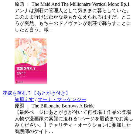
原題 ： The Maid And The Millionaire Vertical Mono Ep.1
アンナは別荘の管理人として気ままに暮らしていた。
このまま行けば密かな夢もかなえられるはずだ。とこ
ろが突然、もち主のドノヴァンが別荘で暮らすことに
したと言う。職…
花嫁を落札？【あとがき付き】
知原えす
/
マーナ・マッケンジー
原題 ： The Billionaire Borrows A Bride
【最終ページにあとがきが付いて再登場！作品の登場
人物や漫画家の素顔に迫れる1ページを最後までお楽し
みください。】チャリティ・オークションに参加した
看護師のケイト…