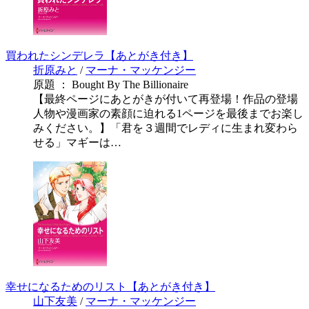
買われたシンデレラ【あとがき付き】
折原みと
/
マーナ・マッケンジー
原題 ： Bought By The Billionaire
【最終ページにあとがきが付いて再登場！作品の登場
人物や漫画家の素顔に迫れる1ページを最後までお楽し
みください。】「君を３週間でレディに生まれ変わら
せる」マギーは…
幸せになるためのリスト【あとがき付き】
山下友美
/
マーナ・マッケンジー