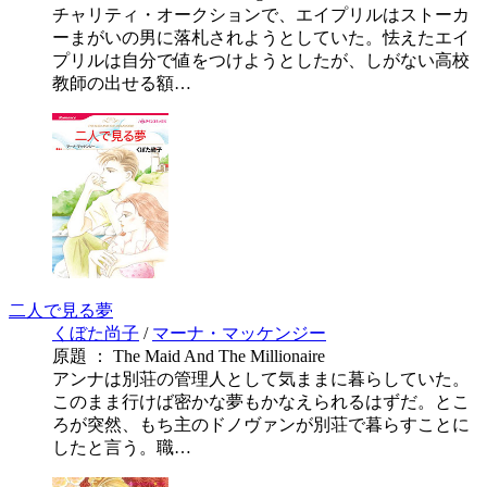
チャリティ・オークションで、エイプリルはストーカ
ーまがいの男に落札されようとしていた。怯えたエイ
プリルは自分で値をつけようとしたが、しがない高校
教師の出せる額…
二人で見る夢
くぼた尚子
/
マーナ・マッケンジー
原題 ： The Maid And The Millionaire
アンナは別荘の管理人として気ままに暮らしていた。
このまま行けば密かな夢もかなえられるはずだ。とこ
ろが突然、もち主のドノヴァンが別荘で暮らすことに
したと言う。職…