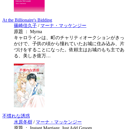
At the Billionaire's Bidding
篠崎佳久子
/
マーナ・マッケンジー
原題 ： Myrna
キャロラインは、町のチャリティオークションがきっ
かけで、子供の頃から憧れていたお城に住み込み、片
づけをすることになった。依頼主はお城のもち主であ
る、美しき億万…
不慣れな誘惑
水原冬樹
/
マーナ・マッケンジー
原題 ： Instant Marriage, Just Add Groom