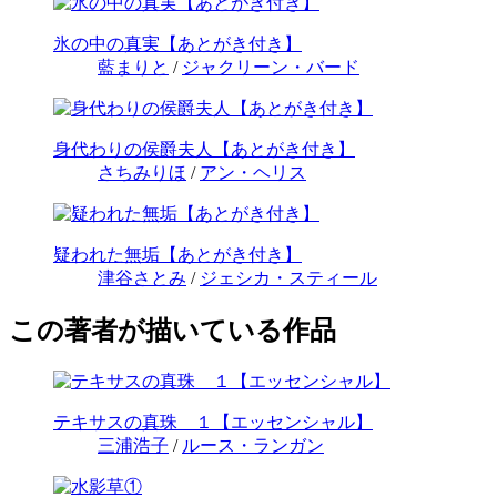
氷の中の真実【あとがき付き】
藍まりと
/
ジャクリーン・バード
身代わりの侯爵夫人【あとがき付き】
さちみりほ
/
アン・ヘリス
疑われた無垢【あとがき付き】
津谷さとみ
/
ジェシカ・スティール
この著者が描いている作品
テキサスの真珠 １【エッセンシャル】
三浦浩子
/
ルース・ランガン