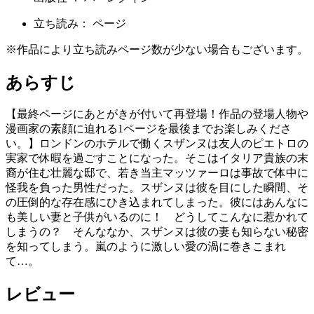
立ち読み：
ページ
※作品により立ち読みページ数が少ない場合もございます。
あらすじ
【最終ページにあとがきが付いて再登場！作品の登場人物や
漫画家の素顔に迫れる1ページを最後までお楽しみくださ
い。】ロンドンのホテルで働くスザンヌは友人のピエトロの
実家で休暇を過ごすことになった。そこはイタリア貴族の末
裔が住む壮麗な邸で、若き当主マッツァーロは事故で体中に
怪我を負った男性だった。スザンヌは彼を目にした瞬間、そ
の圧倒的な存在感にひき込まれてしまった。彼にはあんなに
も美しい妻と子供がいるのに！ どうしてこんなに惹かれて
しまうの？ そんななか、スザンヌは彼の妻も知らない秘密
を知ってしまう。嵐のように激しい愛の渦に巻きこまれ
て…。
レビュー