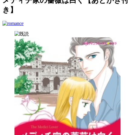
メディチ家の薔薇は白く【あとがき付
き】