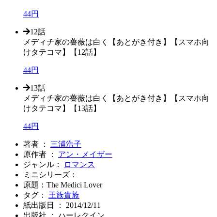
44円
12話
メディチ家の薔薇は白く【あとがき付き】【スマホ向
けタテコマ】【12話】
44円
13話
メディチ家の薔薇は白く【あとがき付き】【スマホ向
けタテコマ】【13話】
44円
著者 ：
三浦浩子
原作者 ：
アン・メイザー
ジャンル：
ロマンス
ミニシリーズ：
原題：The Medici Lover
タグ：
王族貴族
紙出版日 ： 2014/12/11
出版社 ： ハーレクイン